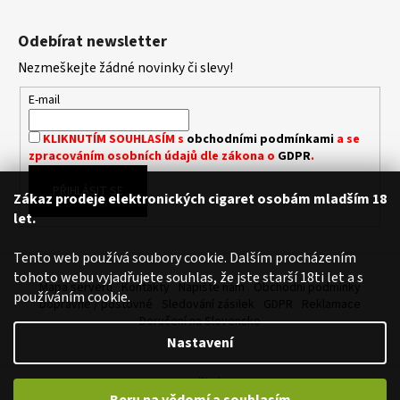
Z
a
á
Odebírat newsletter
j
p
í
Nezmeškejte žádné novinky či slevy!
a
t
t
E-mail
?
í
KLIKNUTÍM SOUHLASÍM s
obchodními podmínkami
a se
zpracováním osobních údajů dle zákona o
GDPR
.
PŘIHLÁSIT SE
Zákaz prodeje elektronických cigaret osobám mladším 18
HLEDAT
let.
Tento web používá soubory cookie. Dalším procházením
tohoto webu vyjadřujete souhlas, že jste starší 18ti let a s
D
Mapa serveru
Kontakty
Napište nám
Obchodní podmínky
používáním cookie.
o
Dopravné / poštovné
Sledování zásilek
GDPR
Reklamace
p
Doručení na Slovensko
o
Nastavení
r
u
Vytvořil Shoptet