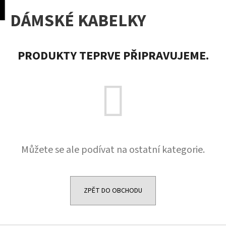
K
pní
Menu
DÁMSKÉ KABELKY
o
Přejít
Zpět
Zpět
na
š
obsah
í
C
PRODUKTY TEPRVE PŘIPRAVUJEME.
k
o
p
o
t
ř
e
b
Můžete se ale podívat na ostatní kategorie.
u
j
e
ZPĚT DO OBCHODU
t
e
n