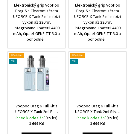
Elektronický grip VooPoo
Elektronický grip VooPoo
Drag 6 s Clearomizérem
Drag 6 s Clearomizérem
UFORCE-X Tank 2 ml nabízí
UFORCE-X Tank 2 ml nabízí
výkon až 220 W,
výkon až 220 W,
integrovanou baterii 4400
integrovanou baterii 4400
mAh, čipset GENE TT 3.0 a
mAh, čipset GENE TT 3.0 a
pohodlné...
pohodlné...
NOVINKA
NOVINKA
TIP
TIP
Voopoo Drag 6 Full Kit s
Voopoo Drag 6 Full Kit s
UFORCE X Tank 2ml Blue
UFORCE X Tank 2ml Silver
4400mAh
4400mAh
Ihned k odeslání
(>5 ks)
Ihned k odeslání
(>5 ks)
1 699 Kč
1 699 Kč