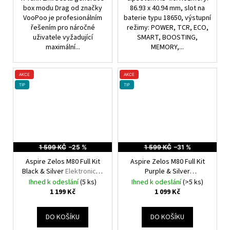
box modu Drag od značky
86.93 x 40.94 mm, slot na
VooPoo je profesionálním
baterie typu 18650, výstupní
řešením pro náročné
režimy: POWER, TCR, ECO,
uživatele vyžadující
SMART, BOOSTING,
maximální...
MEMORY,...
AKCE
AKCE
TIP
TIP
1 599 KČ
–25 %
1 599 KČ
–31 %
Aspire Zelos M80 Full Kit
Aspire Zelos M80 Full Kit
Black & Silver
Elektronický
Purple & Silver
Grip
Elektronický Grip
Ihned k odeslání
(5 ks)
Ihned k odeslání
(>5 ks)
1 199 Kč
1 099 Kč
DO KOŠÍKU
DO KOŠÍKU