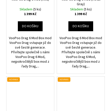
Gray)
Skladem
(5 ks)
Skladem
(5 ks)
1 399 Kč
1 399 Kč
DO KOŠÍKU
DO KOŠÍKU
VooPoo Drag 6 Mod Box mod
VooPoo Drag 6 Mod Box mod
VooPoo Drag vstupuje již do
VooPoo Drag vstupuje již do
své šesté generace.
své šesté generace.
Přivítejte společně s námi
Přivítejte společně s námi
VooPoo Drag 6 Mod,
VooPoo Drag 6 Mod,
nejpokročilější box mod z
nejpokročilější box mod z
řady Drag,...
řady Drag,...
NOVINKA
NOVINKA