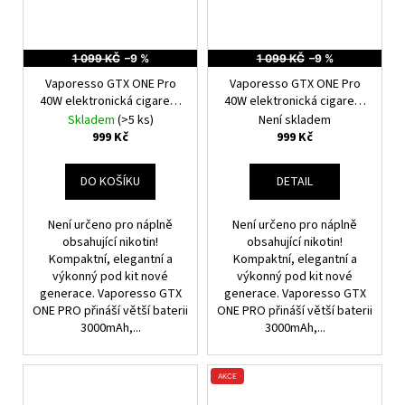
1 099 KČ
–9 %
1 099 KČ
–9 %
Vaporesso GTX ONE Pro
Vaporesso GTX ONE Pro
40W elektronická cigareta
40W elektronická cigareta
3000mAh Brown
3000mAh Black
Skladem
(>5 ks)
Není skladem
999 Kč
999 Kč
DO KOŠÍKU
DETAIL
Není určeno pro náplně
Není určeno pro náplně
obsahující nikotin!
obsahující nikotin!
Kompaktní, elegantní a
Kompaktní, elegantní a
výkonný pod kit nové
výkonný pod kit nové
generace. Vaporesso GTX
generace. Vaporesso GTX
ONE PRO přináší větší baterii
ONE PRO přináší větší baterii
3000mAh,...
3000mAh,...
AKCE