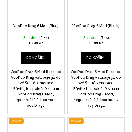
VooPoo Drag 6 Mod (Blue)
VooPoo Drag 6 Mod (Black)
Skladem
(5 ks)
Skladem
(5 ks)
1 399 Kč
1 399 Kč
DO KOŠÍKU
DO KOŠÍKU
VooPoo Drag 6 Mod Box mod
VooPoo Drag 6 Mod Box mod
VooPoo Drag vstupuje již do
VooPoo Drag vstupuje již do
své šesté generace.
své šesté generace.
Přivítejte společně s námi
Přivítejte společně s námi
VooPoo Drag 6 Mod,
VooPoo Drag 6 Mod,
nejpokročilější box mod z
nejpokročilější box mod z
řady Drag,...
řady Drag,...
NOVINKA
NOVINKA