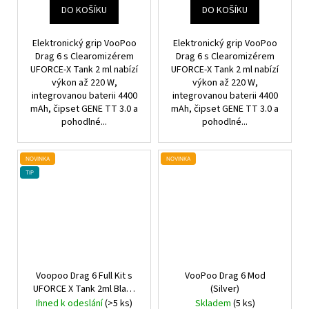
DO KOŠÍKU
DO KOŠÍKU
Elektronický grip VooPoo
Elektronický grip VooPoo
Drag 6 s Clearomizérem
Drag 6 s Clearomizérem
UFORCE-X Tank 2 ml nabízí
UFORCE-X Tank 2 ml nabízí
výkon až 220 W,
výkon až 220 W,
integrovanou baterii 4400
integrovanou baterii 4400
mAh, čipset GENE TT 3.0 a
mAh, čipset GENE TT 3.0 a
pohodlné...
pohodlné...
NOVINKA
NOVINKA
TIP
Voopoo Drag 6 Full Kit s
VooPoo Drag 6 Mod
UFORCE X Tank 2ml Black
(Silver)
4400mAh
Ihned k odeslání
(>5 ks)
Skladem
(5 ks)