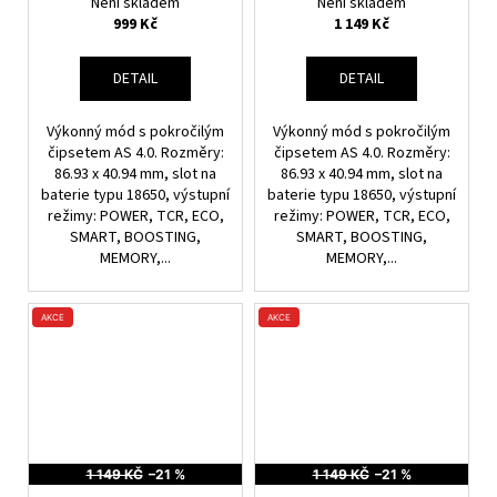
Není skladem
Není skladem
999 Kč
1 149 Kč
DETAIL
DETAIL
Výkonný mód s pokročilým
Výkonný mód s pokročilým
čipsetem AS 4.0. Rozměry:
čipsetem AS 4.0. Rozměry:
86.93 x 40.94 mm, slot na
86.93 x 40.94 mm, slot na
baterie typu 18650, výstupní
baterie typu 18650, výstupní
režimy: POWER, TCR, ECO,
režimy: POWER, TCR, ECO,
SMART, BOOSTING,
SMART, BOOSTING,
MEMORY,...
MEMORY,...
AKCE
AKCE
1 149 KČ
–21 %
1 149 KČ
–21 %