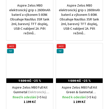
Aspire Zelos M80
Aspire Zelos M80
elektronický grip s 2600mAh
elektronický grip s 2600mAh
baterií a výkonem 5-80W.
baterií a výkonem 5-80W.
Obsahuje Nautilus 3SR tank
Obsahuje Nautilus 3SR tank
2ml, barevný TFT displej,
2ml, barevný TFT displej,
USB-C nabíjení 2A. Pět
USB-C nabíjení 2A. Pět
režimů...
režimů...
AKCE
AKCE
TIP
TIP
1 599 KČ
–25 %
1 599 KČ
–25 %
Aspire Zelos M80 Full Kit
Aspire Zelos M80 Full Kit
Gunmetal
Elektronický
Green & Gunmetal
Grip
Elektronický Grip
Ihned k odeslání
(>5 ks)
Ihned k odeslání
(>5 ks)
1 199 Kč
1 199 Kč