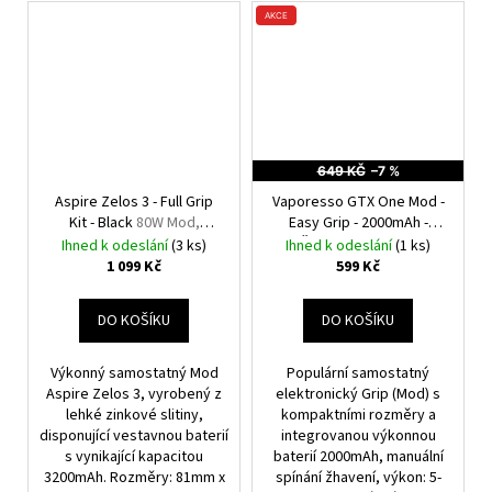
AKCE
649 KČ
–7 %
Aspire Zelos 3 - Full Grip
Vaporesso GTX One Mod -
Kit - Black
80W Mod,
Easy Grip - 2000mAh -
3200mAh
Červená
40W Mod
Ihned k odeslání
(3 ks)
Ihned k odeslání
(1 ks)
1 099 Kč
599 Kč
DO KOŠÍKU
DO KOŠÍKU
Výkonný samostatný Mod
Populární samostatný
Aspire Zelos 3, vyrobený z
elektronický Grip (Mod) s
lehké zinkové slitiny,
kompaktními rozměry a
disponující vestavnou baterií
integrovanou výkonnou
s vynikající kapacitou
baterií 2000mAh, manuální
3200mAh. Rozměry: 81mm x
spínání žhavení, výkon: 5-