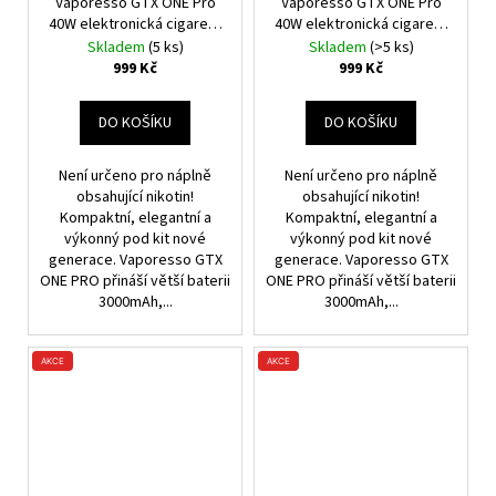
Vaporesso GTX ONE Pro
Vaporesso GTX ONE Pro
40W elektronická cigareta
40W elektronická cigareta
3000mAh Silver
3000mAh Blue
Skladem
(5 ks)
Skladem
(>5 ks)
999 Kč
999 Kč
DO KOŠÍKU
DO KOŠÍKU
Není určeno pro náplně
Není určeno pro náplně
obsahující nikotin!
obsahující nikotin!
Kompaktní, elegantní a
Kompaktní, elegantní a
výkonný pod kit nové
výkonný pod kit nové
generace. Vaporesso GTX
generace. Vaporesso GTX
ONE PRO přináší větší baterii
ONE PRO přináší větší baterii
3000mAh,...
3000mAh,...
AKCE
AKCE