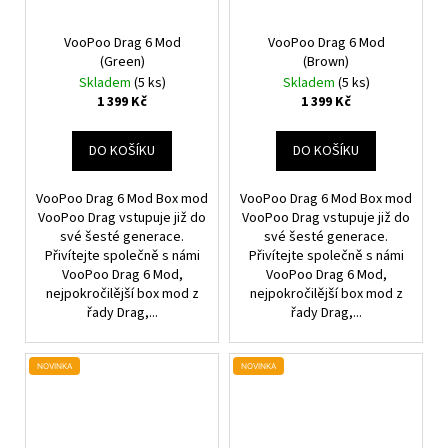
VooPoo Drag 6 Mod
VooPoo Drag 6 Mod
(Green)
(Brown)
Skladem
(5 ks)
Skladem
(5 ks)
1 399 Kč
1 399 Kč
DO KOŠÍKU
DO KOŠÍKU
VooPoo Drag 6 Mod Box mod
VooPoo Drag 6 Mod Box mod
VooPoo Drag vstupuje již do
VooPoo Drag vstupuje již do
své šesté generace.
své šesté generace.
Přivítejte společně s námi
Přivítejte společně s námi
VooPoo Drag 6 Mod,
VooPoo Drag 6 Mod,
nejpokročilější box mod z
nejpokročilější box mod z
řady Drag,...
řady Drag,...
NOVINKA
NOVINKA