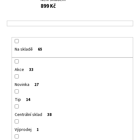
a
899 Kč
j
í
t
?
Na skladě
65
Akce
33
HLEDAT
Novinka
27
D
Tip
14
o
p
Centrální sklad
38
o
r
Výprodej
1
u