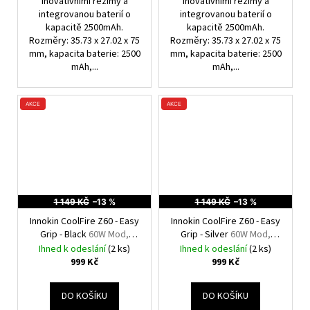
inovativními režimy a
inovativními režimy a
integrovanou baterií o
integrovanou baterií o
kapacitě 2500mAh.
kapacitě 2500mAh.
Rozměry: 35.73 x 27.02 x 75
Rozměry: 35.73 x 27.02 x 75
mm, kapacita baterie: 2500
mm, kapacita baterie: 2500
mAh,...
mAh,...
AKCE
AKCE
1 149 KČ
–13 %
1 149 KČ
–13 %
Innokin CoolFire Z60 - Easy
Innokin CoolFire Z60 - Easy
Grip - Black
60W Mod,
Grip - Silver
60W Mod,
2500mAh
2500mAh
Ihned k odeslání
(2 ks)
Ihned k odeslání
(2 ks)
999 Kč
999 Kč
DO KOŠÍKU
DO KOŠÍKU