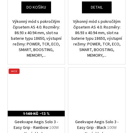
DO KOŠÍKU
DETAIL
Výkonný mód s pokročilým
Výkonný mód s pokročilým
čipsetem AS 4.0. Rozměry:
čipsetem AS 4.0. Rozměry:
86.93 x 40.94 mm, slot na
86.93 x 40.94 mm, slot na
baterie typu 18650, výstupní
baterie typu 18650, výstupní
režimy: POWER, TCR, ECO,
režimy: POWER, TCR, ECO,
SMART, BOOSTING,
SMART, BOOSTING,
MEMORY,...
MEMORY,...
AKCE
1 149 KČ
–13 %
Geekvape Aegis Solo 3 -
Geekvape Aegis Solo 3 -
Easy Grip - Rainbow
100W
Easy Grip - Black
100W