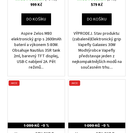
999 Kč
579 Kč
DO KOŠÍKU
DO KOŠÍKU
Aspire Zelos M80
VÝPRODEJ. Stav produktu:
elektronický grip s 2600mAh
(zabalené)Elektronický grip
baterií a výkonem 5-80W.
Vapefly Galaxies 30W
Obsahuje Nautilus 3SR tank
ModVýrobce Vapefly
2ml, barevný TFT displej,
představuje jeden z
USB-C nabíjení 2A. Pět
nejkompaktnějších modů na
režimů...
současném trhu....
AKCE
AKCE
1 099 KČ
–9 %
1 099 KČ
–9 %