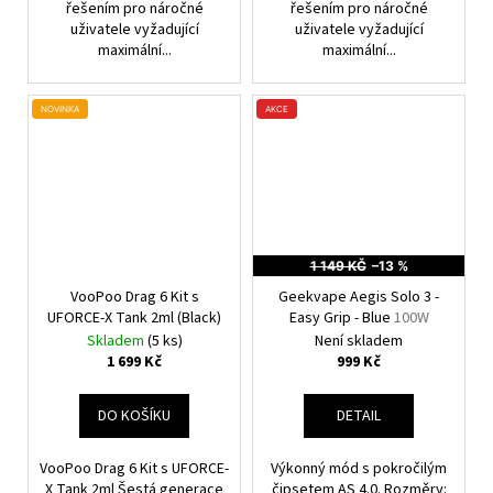
řešením pro náročné
řešením pro náročné
uživatele vyžadující
uživatele vyžadující
maximální...
maximální...
NOVINKA
AKCE
1 149 KČ
–13 %
VooPoo Drag 6 Kit s
Geekvape Aegis Solo 3 -
UFORCE-X Tank 2ml (Black)
Easy Grip - Blue
100W
Skladem
(5 ks)
Není skladem
1 699 Kč
999 Kč
DO KOŠÍKU
DETAIL
VooPoo Drag 6 Kit s UFORCE-
Výkonný mód s pokročilým
X Tank 2ml Šestá generace
čipsetem AS 4.0. Rozměry: