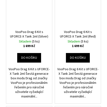
VooPoo Drag 6 Kit s
VooPoo Drag 6 Kit s
UFORCE-X Tank 2ml (Silver)
UFORCE-X Tank 2ml (Red)
Skladem
(5 ks)
Skladem
(5 ks)
1 699 Kč
1 699 Kč
DO KOŠÍKU
DO KOŠÍKU
VooPoo Drag 6 Kit s UFORCE-
VooPoo Drag 6 Kit s UFORCE-
X Tank 2ml Šestá generace
X Tank 2ml Šestá generace
box modu Drag od značky
box modu Drag od značky
VooPoo je profesionálním
VooPoo je profesionálním
řešením pro náročné
řešením pro náročné
uživatele vyžadující
uživatele vyžadující
maximální...
maximální...