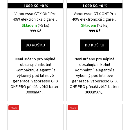
1 099 KČ
–9 %
1 099 KČ
–9 %
Vaporesso GTX ONE Pro
Vaporesso GTX ONE Pro
40W elektronická cigareta
40W elektronická cigareta
3000mAh Red
3000mAh Pink
Skladem
(>5 ks)
Skladem
(>5 ks)
999 Kč
999 Kč
DO KOŠÍKU
DO KOŠÍKU
Není určeno pro náplně
Není určeno pro náplně
obsahující nikotin!
obsahující nikotin!
Kompaktní, elegantní a
Kompaktní, elegantní a
výkonný pod kit nové
výkonný pod kit nové
generace. Vaporesso GTX
generace. Vaporesso GTX
ONE PRO přináší větší baterii
ONE PRO přináší větší baterii
3000mAh,...
3000mAh,...
AKCE
AKCE