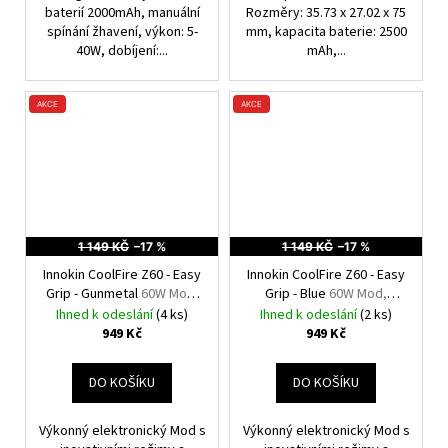
baterií 2000mAh, manuální
Rozměry: 35.73 x 27.02 x 75
spínání žhavení, výkon: 5-
mm, kapacita baterie: 2500
40W, dobíjení:...
mAh,...
AKCE
AKCE
1 149 KČ
–17 %
1 149 KČ
–17 %
Innokin CoolFire Z60 - Easy
Innokin CoolFire Z60 - Easy
Grip - Gunmetal
60W Mod,
Grip - Blue
60W Mod,
2500mAh
2500mAh
Ihned k odeslání
(4 ks)
Ihned k odeslání
(2 ks)
949 Kč
949 Kč
DO KOŠÍKU
DO KOŠÍKU
Výkonný elektronický Mod s
Výkonný elektronický Mod s