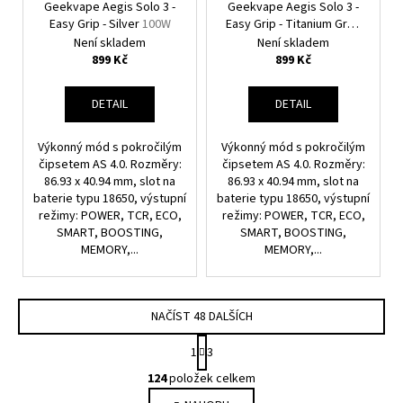
Geekvape Aegis Solo 3 -
Geekvape Aegis Solo 3 -
Easy Grip - Silver
100W
Easy Grip - Titanium Grey
100W
Není skladem
Není skladem
899 Kč
899 Kč
DETAIL
DETAIL
Výkonný mód s pokročilým
Výkonný mód s pokročilým
čipsetem AS 4.0. Rozměry:
čipsetem AS 4.0. Rozměry:
86.93 x 40.94 mm, slot na
86.93 x 40.94 mm, slot na
baterie typu 18650, výstupní
baterie typu 18650, výstupní
režimy: POWER, TCR, ECO,
režimy: POWER, TCR, ECO,
SMART, BOOSTING,
SMART, BOOSTING,
MEMORY,...
MEMORY,...
NAČÍST 48 DALŠÍCH
S
1
3
T
O
R
124
položek celkem
V
Á