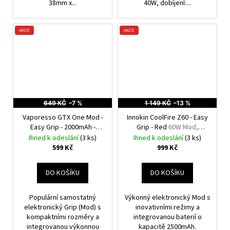
38mm x...
40W, dobíjení:...
AKCE
AKCE
649 KČ
–7 %
1 149 KČ
–13 %
Vaporesso GTX One Mod -
Innokin CoolFire Z60 - Easy
Easy Grip - 2000mAh -
Grip - Red
60W Mod,
Růžová
40W Mod
2500mAh
Ihned k odeslání
(3 ks)
Ihned k odeslání
(3 ks)
599 Kč
999 Kč
DO KOŠÍKU
DO KOŠÍKU
Populární samostatný
Výkonný elektronický Mod s
elektronický Grip (Mod) s
inovativními režimy a
kompaktními rozměry a
integrovanou baterií o
integrovanou výkonnou
kapacitě 2500mAh.