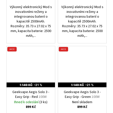
Výkonný elektronický Mod s
Výkonný elektronický Mod s
inovativními režimy a
inovativními režimy a
integrovanou baterií o
integrovanou baterií o
kapacitě 2500mAh.
kapacitě 2500mAh.
Rozměry: 35.73 x 27.02 x 75
Rozměry: 35.73 x 27.02 x 75
mm, kapacita baterie: 2500
mm, kapacita baterie: 2500
mAh,...
mAh,...
AKCE
AKCE
1 149 KČ
–21 %
1 149 KČ
–21 %
Geekvape Aegis Solo 3 -
Geekvape Aegis Solo 3 -
Easy Grip - Red
100W
Easy Grip - Green
100W
Ihned k odeslání
(3 ks)
Není skladem
899 Kč
899 Kč