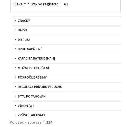
č
Sleva min. 2% po registraci
61
u
j
e
ZNAČKY
m
BARVA
e
DISPLEJ
DEKANG
DRUH NAPÁJENÍ
DESERT
SHIP
KAPACITA BATERIE [MAH]
10ML
11MG
MOŽNOSTI NABÍJENÍ
159
POKROČILÉ REŽIMY
Kč
Původně:
REGULACE PŘÍVODU VZDUCHU
195
Kč
STYL POTAHOVÁNÍ
VÝKON (W)
ZPŮSOB AKTIVACE
Položek k zobrazení:
124