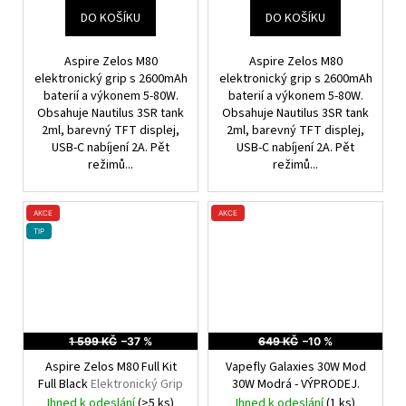
DO KOŠÍKU
DO KOŠÍKU
Aspire Zelos M80
Aspire Zelos M80
elektronický grip s 2600mAh
elektronický grip s 2600mAh
baterií a výkonem 5-80W.
baterií a výkonem 5-80W.
Obsahuje Nautilus 3SR tank
Obsahuje Nautilus 3SR tank
2ml, barevný TFT displej,
2ml, barevný TFT displej,
USB-C nabíjení 2A. Pět
USB-C nabíjení 2A. Pět
režimů...
režimů...
AKCE
AKCE
TIP
1 599 KČ
–37 %
649 KČ
–10 %
Aspire Zelos M80 Full Kit
Vapefly Galaxies 30W Mod
Full Black
Elektronický Grip
30W Modrá - VÝPRODEJ.
Ihned k odeslání
(>5 ks)
Ihned k odeslání
(1 ks)