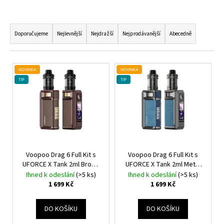
Ř
A
Doporučujeme
Nejlevnější
Nejdražší
Nejprodávanější
Abecedně
Z
E
V
N
NOVINKA
NOVINKA
Ý
TIP
TIP
Í
P
P
I
R
S
O
P
D
R
U
O
Voopoo Drag 6 Full Kit s
Voopoo Drag 6 Full Kit s
K
UFORCE X Tank 2ml Brown
UFORCE X Tank 2ml Metal
D
4400mAh
Gray
4400mAh
T
Ihned k odeslání
(>5 ks)
Ihned k odeslání
(>5 ks)
U
1 699 Kč
1 699 Kč
Ů
K
T
DO KOŠÍKU
DO KOŠÍKU
Ů