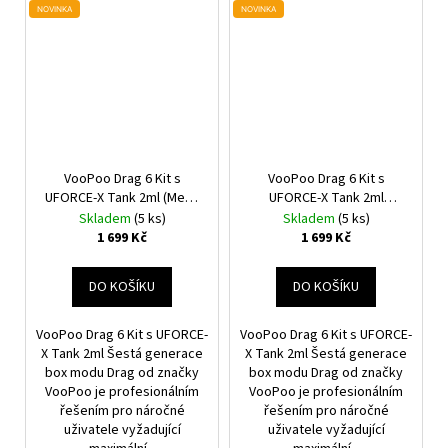
NOVINKA
NOVINKA
VooPoo Drag 6 Kit s
VooPoo Drag 6 Kit s
UFORCE-X Tank 2ml (Metal
UFORCE-X Tank 2ml
Gray)
(Green)
Skladem
(5 ks)
Skladem
(5 ks)
1 699 Kč
1 699 Kč
DO KOŠÍKU
DO KOŠÍKU
VooPoo Drag 6 Kit s UFORCE-
VooPoo Drag 6 Kit s UFORCE-
X Tank 2ml Šestá generace
X Tank 2ml Šestá generace
box modu Drag od značky
box modu Drag od značky
VooPoo je profesionálním
VooPoo je profesionálním
řešením pro náročné
řešením pro náročné
uživatele vyžadující
uživatele vyžadující