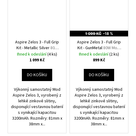
1 099 KČ
–18 %
Aspire Zelos 3 - Full Grip
Aspire Zelos 3 - Full Grip
Kit - Metallic Silver
80W
Kit - GunMetal
80W Mod,
Mod, 3200mAh
3200mAh
Ihned k odeslání
(4 ks)
Ihned k odeslání
(2 ks)
1 099 Kč
899 Kč
DO KOŠÍKU
DO KOŠÍKU
Výkonný samostatný Mod
Výkonný samostatný Mod
Aspire Zelos 3, vyrobený z
Aspire Zelos 3, vyrobený z
lehké zinkové slitiny,
lehké zinkové slitiny,
disponující vestavnou baterií
disponující vestavnou baterií
s vynikající kapacitou
s vynikající kapacitou
3200mAh. Rozměry: 81mm x
3200mAh. Rozměry: 81mm x
38mm x...
38mm x...