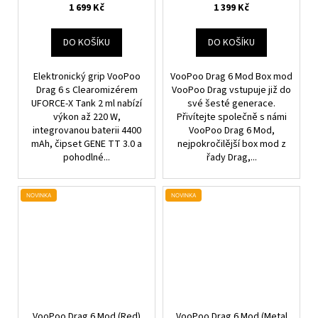
1 699 Kč
1 399 Kč
DO KOŠÍKU
DO KOŠÍKU
Elektronický grip VooPoo
VooPoo Drag 6 Mod Box mod
Drag 6 s Clearomizérem
VooPoo Drag vstupuje již do
UFORCE-X Tank 2 ml nabízí
své šesté generace.
výkon až 220 W,
Přivítejte společně s námi
integrovanou baterii 4400
VooPoo Drag 6 Mod,
mAh, čipset GENE TT 3.0 a
nejpokročilější box mod z
pohodlné...
řady Drag,...
NOVINKA
NOVINKA
VooPoo Drag 6 Mod (Red)
VooPoo Drag 6 Mod (Metal