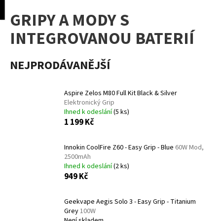
K
pní
Menu
GRIPY A MODY S
o
Přejít
Zpět
Zpět
na
š
INTEGROVANOU BATERIÍ
obsah
í
C
k
NEJPRODÁVANĚJŠÍ
o
p
o
Aspire Zelos M80 Full Kit Black & Silver
t
Elektronický Grip
Ihned k odeslání
(5 ks)
ř
1 199 Kč
e
b
Innokin CoolFire Z60 - Easy Grip - Blue
60W Mod,
u
2500mAh
j
Ihned k odeslání
(2 ks)
949 Kč
e
t
Geekvape Aegis Solo 3 - Easy Grip - Titanium
e
Grey
100W
n
Není skladem