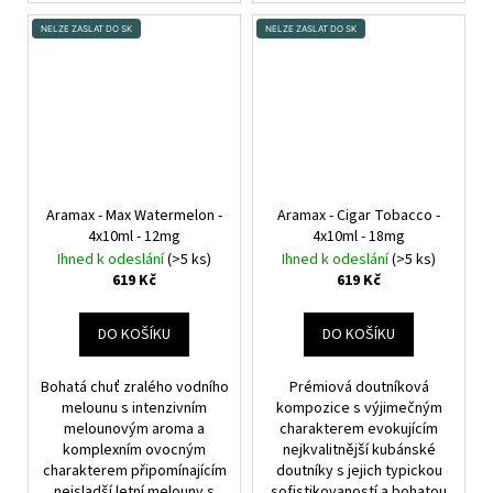
NELZE ZASLAT DO SK
NELZE ZASLAT DO SK
Aramax - Max Watermelon -
Aramax - Cigar Tobacco -
4x10ml - 12mg
4x10ml - 18mg
Ihned k odeslání
(>5 ks)
Ihned k odeslání
(>5 ks)
619 Kč
619 Kč
DO KOŠÍKU
DO KOŠÍKU
Bohatá chuť zralého vodního
Prémiová doutníková
melounu s intenzivním
kompozice s výjimečným
melounovým aroma a
charakterem evokujícím
komplexním ovocným
nejkvalitnější kubánské
charakterem připomínajícím
doutníky s jejich typickou
nejsladší letní melouny s
sofistikovaností a bohatou