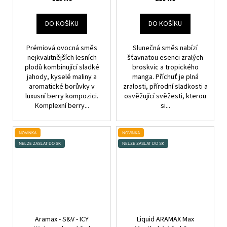
DO KOŠÍKU
DO KOŠÍKU
Prémiová ovocná směs
Slunečná směs nabízí
nejkvalitnějších lesních
šťavnatou esenci zralých
plodů kombinující sladké
broskvic a tropického
jahody, kyselé maliny a
manga. Příchuť je plná
aromatické borůvky v
zralosti, přírodní sladkosti a
luxusní berry kompozici.
osvěžující svěžesti, kterou
Komplexní berry...
si...
NOVINKA
NOVINKA
NELZE ZASLAT DO SK
NELZE ZASLAT DO SK
Aramax - S&V - ICY
Liquid ARAMAX Max