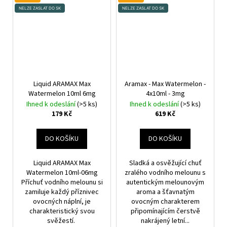
NELZE ZASLAT DO SK
NELZE ZASLAT DO SK
Liquid ARAMAX Max
Aramax - Max Watermelon -
Watermelon 10ml 6mg
4x10ml - 3mg
Ihned k odeslání
(>5 ks)
Ihned k odeslání
(>5 ks)
179 Kč
619 Kč
DO KOŠÍKU
DO KOŠÍKU
Liquid ARAMAX Max
Sladká a osvěžující chuť
Watermelon 10ml-06mg
zralého vodního melounu s
Příchuť vodního melounu si
autentickým melounovým
zamiluje každý příznivec
aroma a šťavnatým
ovocných náplní, je
ovocným charakterem
charakteristický svou
připomínajícím čerstvě
svěžestí.
nakrájený letní...