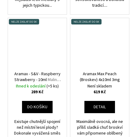
jejich typickou...
tradicí....
NELZE ZASLAT DO SK
NELZE ZASLAT DO SK
Aramax - S&V - Raspberry
Aramax Max Peach
Strawberry - 10ml
Malina,
(Broskev) 4x10ml 3mg
Jahoda
Ihned k odeslání
(>5 ks)
Není skladem
289 Kč
619 Kč
DO KOŠÍKU
DETAIL
Existuje chutnější spojení
Maximálně ovocná, ale ne
než místní lesní plody?
příliš sladká chuť broskví
Dokonale vyvážená směs
vám připomene oblíbený