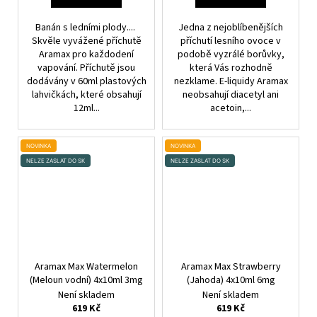
Banán s ledními plody....
Jedna z nejoblíbenějších
Skvěle vyvážené příchutě
příchutí lesního ovoce v
Aramax pro každodení
podobě vyzrálé borůvky,
vapování. Příchutě jsou
která Vás rozhodně
dodávány v 60ml plastových
nezklame. E-liquidy Aramax
lahvičkách, které obsahují
neobsahují diacetyl ani
12ml...
acetoin,...
NOVINKA
NOVINKA
NELZE ZASLAT DO SK
NELZE ZASLAT DO SK
Aramax Max Watermelon
Aramax Max Strawberry
(Meloun vodní) 4x10ml 3mg
(Jahoda) 4x10ml 6mg
Není skladem
Není skladem
619 Kč
619 Kč