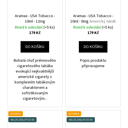
Aramax - USA Tobacco -
Aramax - USA Tobacco -
10ml - 12mg
10ml - 0mg
Americký tabák
Ihned k odeslání
(>5 ks)
Ihned k odeslání
(>5 ks)
179 Kč
179 Kč
DO KOŠÍKU
DO KOŠÍKU
Bohatá chuť prémiového
Popis produktu
cigaretového tabáku
připravujeme
evokující nejkvalitnější
americké cigarety s
komplexním tabákovým
charakterem a
sofistikovaným
cigaretovým...
NOVINKA
NOVINKA
NELZE ZASLAT DO SK
NELZE ZASLAT DO SK