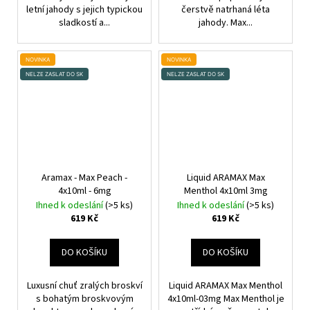
letní jahody s jejich typickou
čerstvě natrhaná léta
sladkostí a...
jahody. Max...
NOVINKA
NOVINKA
NELZE ZASLAT DO SK
NELZE ZASLAT DO SK
Aramax - Max Peach -
Liquid ARAMAX Max
4x10ml - 6mg
Menthol 4x10ml 3mg
Ihned k odeslání
(>5 ks)
Ihned k odeslání
(>5 ks)
619 Kč
619 Kč
DO KOŠÍKU
DO KOŠÍKU
Luxusní chuť zralých broskví
Liquid ARAMAX Max Menthol
s bohatým broskvovým
4x10ml-03mg Max Menthol je