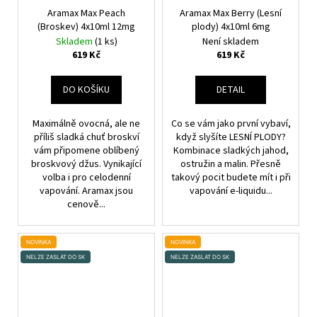
Aramax Max Peach
Aramax Max Berry (Lesní
(Broskev) 4x10ml 12mg
plody) 4x10ml 6mg
Skladem
(1 ks)
Není skladem
619 Kč
619 Kč
DO KOŠÍKU
DETAIL
Maximálně ovocná, ale ne
Co se vám jako první vybaví,
příliš sladká chuť broskví
když slyšíte LESNÍ PLODY?
vám připomene oblíbený
Kombinace sladkých jahod,
broskvový džus. Vynikající
ostružin a malin. Přesně
volba i pro celodenní
takový pocit budete mít i při
vapování. Aramax jsou
vapování e-liquidu...
cenově...
NOVINKA
NOVINKA
NELZE ZASLAT DO SK
NELZE ZASLAT DO SK