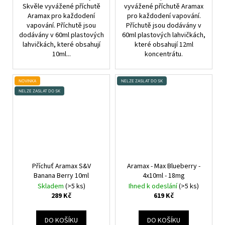
Skvěle vyvážené příchutě
vyvážené příchutě Aramax
Aramax pro každodení
pro každodení vapování.
vapování. Příchutě jsou
Příchutě jsou dodávány v
dodávány v 60ml plastových
60ml plastových lahvičkách,
lahvičkách, které obsahují
které obsahují 12ml
10ml...
koncentrátu.
NOVINKA
NELZE ZASLAT DO SK
NELZE ZASLAT DO SK
Příchuť Aramax S&V
Aramax - Max Blueberry -
Banana Berry 10ml
4x10ml - 18mg
Skladem
(>5 ks)
Ihned k odeslání
(>5 ks)
289 Kč
619 Kč
DO KOŠÍKU
DO KOŠÍKU