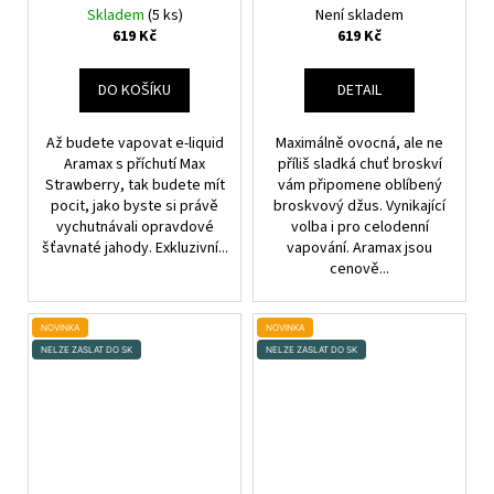
Skladem
(5 ks)
Není skladem
619 Kč
619 Kč
DO KOŠÍKU
DETAIL
Až budete vapovat e-liquid
Maximálně ovocná, ale ne
Aramax s příchutí Max
příliš sladká chuť broskví
Strawberry, tak budete mít
vám připomene oblíbený
pocit, jako byste si právě
broskvový džus. Vynikající
vychutnávali opravdové
volba i pro celodenní
šťavnaté jahody. Exkluzivní...
vapování. Aramax jsou
cenově...
NOVINKA
NOVINKA
NELZE ZASLAT DO SK
NELZE ZASLAT DO SK