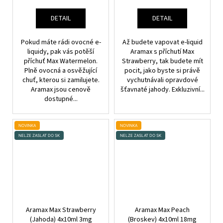
DETAIL
DETAIL
Pokud máte rádi ovocné e-
Až budete vapovat e-liquid
liquidy, pak vás potěší
Aramax s příchutí Max
příchuť Max Watermelon.
Strawberry, tak budete mít
Plně ovocná a osvěžující
pocit, jako byste si právě
chuť, kterou si zamilujete.
vychutnávali opravdové
Aramax jsou cenově
šťavnaté jahody. Exkluzivní...
dostupné...
NOVINKA
NOVINKA
NELZE ZASLAT DO SK
NELZE ZASLAT DO SK
Aramax Max Strawberry
Aramax Max Peach
(Jahoda) 4x10ml 3mg
(Broskev) 4x10ml 18mg