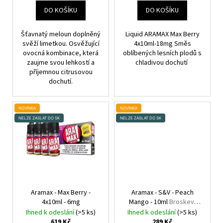
č
T
DO KOŠÍKU
DO KOŠÍKU
u
Ů
j
e
Šťavnatý meloun doplněný
Liquid ARAMAX Max Berry
m
svěží limetkou. Osvěžující
4x10ml-18mg Směs
ovocná kombinace, která
oblíbených lesních plodů s
e
zaujme svou lehkostí a
chladivou dochutí
příjemnou citrusovou
dochutí.
DEKANG
DESERT
SHIP
10ML
NOVINKA
NOVINKA
11MG
NELZE ZASLAT DO SK
NELZE ZASLAT DO SK
159
Kč
Původně:
195
Kč
Aramax - Max Berry -
Aramax - S&V - Peach
4x10ml - 6mg
Mango - 10ml
Broskev,
Mango
Ihned k odeslání
(>5 ks)
Ihned k odeslání
(>5 ks)
619 Kč
289 Kč