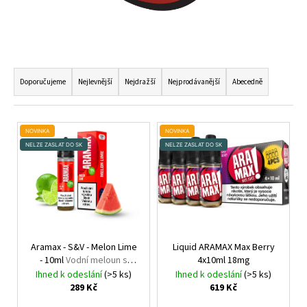
a
j
í
Ř
t
A
Doporučujeme
Nejlevnější
Nejdražší
Nejprodávanější
Abecedně
?
Z
E
V
N
NOVINKA
NOVINKA
Ý
NELZE ZASLAT DO SK
NELZE ZASLAT DO SK
Í
P
HLEDAT
P
I
R
S
O
P
D
D
R
o
U
O
p
Aramax - S&V - Melon Lime
Liquid ARAMAX Max Berry
K
- 10ml
Vodní meloun s
4x10ml 18mg
o
D
limetkou
T
Ihned k odeslání
(>5 ks)
Ihned k odeslání
(>5 ks)
r
U
289 Kč
619 Kč
u
Ů
K