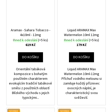
Aramax - Sahara Tobacco -
Liquid ARAMAX Max
4x10ml - 12mg
Watermelon 10ml 12mg
Ihned k odeslání
(>5 ks)
Ihned k odeslání
(>5 ks)
619 Kč
179 Kč
DO KOŠÍKU
DO KOŠÍKU
Orientální tabáková
Liquid ARAMAX Max
kompozice s bohatým
Watermelon 10ml-12mg
pouštním charakterem
Příchuť vodního melounu si
evokujícím tradiční tabákové
zamiluje každý příznivec
směsi z pouštních oblastí
ovocných náplní, je
Blízkého východu s jejich
charakteristický svou
typickými...
svěžestí.
NOVINKA
NOVINKA