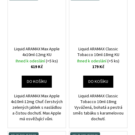
Liquid ARAMAX Max Apple
Liquid ARAMAX Classic
4x10ml-12mg KU
Tobacco 10ml-18mg KU
Ihned k odeslání
(>5 ks)
Ihned k odeslání
(>5 ks)
619 Kč
179 Kč
DO KOŠÍKU
DO KOŠÍKU
Liquid ARAMAX Max Apple
Liquid ARAMAX Classic
4x10ml-12mg Chuť čerstvých
Tobacco 10ml-18mg
zelených jablek s nasládlou
Vyvážená, bohatá a pestrá
a čistou dochutí. Max Apple
směs tabáku s karamelovou
má osvěžující vůni.
dochutí.
NELZE ZASLAT DO SK
NELZE ZASLAT DO SK