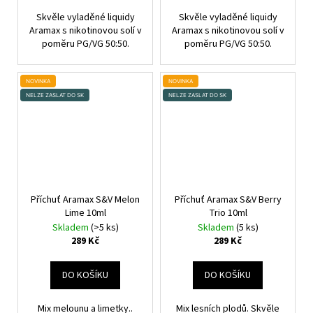
Skvěle vyladěné liquidy
Skvěle vyladěné liquidy
Aramax s nikotinovou solí v
Aramax s nikotinovou solí v
poměru PG/VG 50:50.
poměru PG/VG 50:50.
NOVINKA
NOVINKA
NELZE ZASLAT DO SK
NELZE ZASLAT DO SK
Příchuť Aramax S&V Melon
Příchuť Aramax S&V Berry
Lime 10ml
Trio 10ml
Skladem
(>5 ks)
Skladem
(5 ks)
289 Kč
289 Kč
DO KOŠÍKU
DO KOŠÍKU
Mix melounu a limetky..
Mix lesních plodů. Skvěle