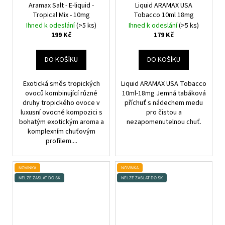
Aramax Salt - E-liquid -
Liquid ARAMAX USA
Tropical Mix - 10mg
Tobacco 10ml 18mg
Ihned k odeslání
(>5 ks)
Ihned k odeslání
(>5 ks)
199 Kč
179 Kč
DO KOŠÍKU
DO KOŠÍKU
Exotická směs tropických
Liquid ARAMAX USA Tobacco
ovoců kombinující různé
10ml-18mg Jemná tabáková
druhy tropického ovoce v
příchuť s nádechem medu
luxusní ovocné kompozici s
pro čistou a
bohatým exotickým aroma a
nezapomenutelnou chuť.
komplexním chuťovým
profilem....
NOVINKA
NOVINKA
NELZE ZASLAT DO SK
NELZE ZASLAT DO SK