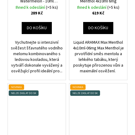
Watermelon - 10ml
Menthol 4x10ml 6mg
Vychlazený vodní meloun
Ihned k odeslání
(>5 ks)
Ihned k odeslání
(>5 ks)
289 Kč
619 Kč
DO KOŠÍKU
DO KOŠÍKU
Vychutnejte si intenzivní
Liquid ARAMAX Max Menthol
svěžest šťavnatého vodního
4x10ml-06mg Max Menthol je
melomu kombinovaného s
prvotřídní směs mentolu a
ledovou kooladou, která
lehkého tabáku, který
vytváří dokonale vyvážený a
poskytuje přirozenou vůni a
osvěžující profil ideální pro...
maximální osvěžení.
NOVINKA
NOVINKA
NELZE ZASLAT DO SK
NELZE ZASLAT DO SK