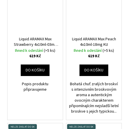
Liquid ARAMAX Max
Liquid ARAMAX Max Peach
Strawberry 4x10ml-03mg
4x10ml-18mg KU
KU
Jahoda
Ihned k odeslání
(>5 ks)
Ihned k odeslání
(>5 ks)
619 Kč
619 Kč
DO KOŠÍKU
DO KOŠÍKU
Popis produktu
Bohatá chuť zralých broskví
připravujeme
s intenzivním broskvovým
aroma a autentickým
ovocným charakterem
připomínajícím nejsladší letní
broskve s jejich typickou...
NELZE ZASLAT DO SK
NELZE ZASLAT DO SK