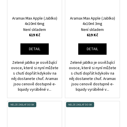
Aramax Max Apple (Jablko)
Aramax Max Apple (Jablko)
4x10ml 6mg
4x10ml 3mg
Není skladem
Není skladem
619 Kč
619 Kč
DETAIL
DETAIL
Zelené jablko je osvěžující
Zelené jablko je osvěžující
ovoce, které si nyní můžete
ovoce, které si nyní můžete
s chutí dopřát kdykoliv na
s chutí dopřát kdykoliv na
něj dostanete chuť. Aramax
něj dostanete chuť. Aramax
jsou cenově dostupné e-
jsou cenově dostupné e-
liquidy vyráběné v...
liquidy vyráběné v...
NELZE ZASLAT DO SK
NELZE ZASLAT DO SK