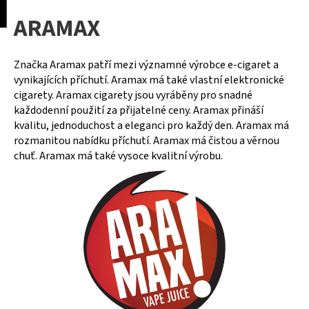
K
pní
Menu
ARAMAX
o
Přejít
Zpět
Zpět
na
š
obsah
í
Značka Aramax patří mezi významné výrobce e-cigaret a
C
k
vynikajících příchutí. Aramax má také vlastní elektronické
o
cigarety. Aramax cigarety jsou vyráběny pro snadné
p
každodenní použití za přijatelné ceny. Aramax přináší
o
kvalitu, jednoduchost a eleganci pro každý den. Aramax má
rozmanitou nabídku příchutí. Aramax má čistou a věrnou
t
chuť. Aramax má také vysoce kvalitní výrobu.
ř
e
b
u
j
e
t
e
n