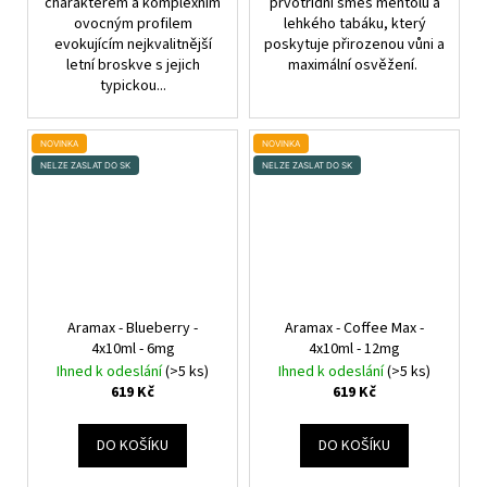
charakterem a komplexním
prvotřídní směs mentolu a
ovocným profilem
lehkého tabáku, který
evokujícím nejkvalitnější
poskytuje přirozenou vůni a
letní broskve s jejich
maximální osvěžení.
typickou...
NOVINKA
NOVINKA
NELZE ZASLAT DO SK
NELZE ZASLAT DO SK
Aramax - Blueberry -
Aramax - Coffee Max -
4x10ml - 6mg
4x10ml - 12mg
Ihned k odeslání
(>5 ks)
Ihned k odeslání
(>5 ks)
619 Kč
619 Kč
DO KOŠÍKU
DO KOŠÍKU