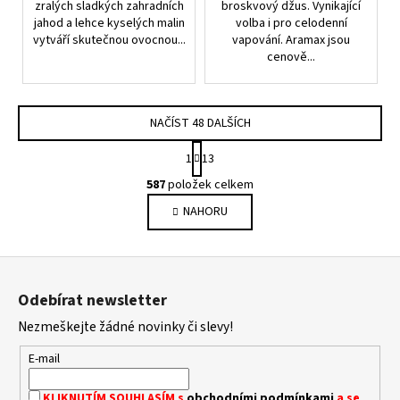
zralých sladkých zahradních
broskvový džus. Vynikající
jahod a lehce kyselých malin
volba i pro celodenní
vytváří skutečnou ovocnou...
vapování. Aramax jsou
cenově...
NAČÍST 48 DALŠÍCH
S
1
13
T
O
R
587
položek celkem
V
Á
NAHORU
L
N
K
Á
O
D
Z
V
A
Á
á
C
Odebírat newsletter
N
p
Í
Í
Nezmeškejte žádné novinky či slevy!
P
a
R
t
E-mail
V
í
K
KLIKNUTÍM SOUHLASÍM s
obchodními podmínkami
a se