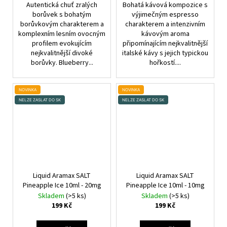
Autentická chuť zralých
Bohatá kávová kompozice s
borůvek s bohatým
výjimečným espresso
borůvkovým charakterem a
charakterem a intenzivním
komplexním lesním ovocným
kávovým aroma
profilem evokujícím
připomínajícím nejkvalitnější
nejkvalitnější divoké
italské kávy s jejich typickou
borůvky. Blueberry...
hořkostí....
NOVINKA
NOVINKA
NELZE ZASLAT DO SK
NELZE ZASLAT DO SK
Liquid Aramax SALT
Liquid Aramax SALT
Pineapple Ice 10ml - 20mg
Pineapple Ice 10ml - 10mg
Skladem
(>5 ks)
Skladem
(>5 ks)
199 Kč
199 Kč