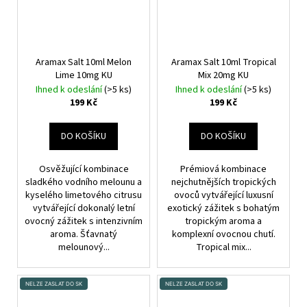
Aramax Salt 10ml Melon
Aramax Salt 10ml Tropical
Lime 10mg KU
Mix 20mg KU
Ihned k odeslání
(>5 ks)
Ihned k odeslání
(>5 ks)
199 Kč
199 Kč
DO KOŠÍKU
DO KOŠÍKU
Osvěžující kombinace
Prémiová kombinace
sladkého vodního melounu a
nejchutnějších tropických
kyselého limetového citrusu
ovoců vytvářející luxusní
vytvářející dokonalý letní
exotický zážitek s bohatým
ovocný zážitek s intenzivním
tropickým aroma a
aroma. Šťavnatý
komplexní ovocnou chutí.
melounový...
Tropical mix...
NELZE ZASLAT DO SK
NELZE ZASLAT DO SK