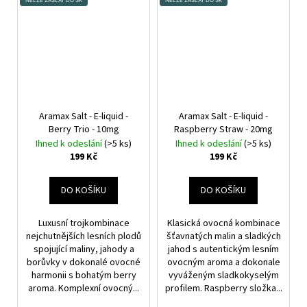
Aramax Salt - E-liquid -
Aramax Salt - E-liquid -
Berry Trio - 10mg
Raspberry Straw - 20mg
Ihned k odeslání
(>5 ks)
Ihned k odeslání
(>5 ks)
199 Kč
199 Kč
DO KOŠÍKU
DO KOŠÍKU
Luxusní trojkombinace
Klasická ovocná kombinace
nejchutnějších lesních plodů
šťavnatých malin a sladkých
spojující maliny, jahody a
jahod s autentickým lesním
borůvky v dokonalé ovocné
ovocným aroma a dokonale
harmonii s bohatým berry
vyváženým sladkokyselým
aroma. Komplexní ovocný...
profilem. Raspberry složka...