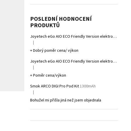
POSLEDNÍ HODNOCENÍ
PRODUKTŮ
Joyetech eGo AIO ECO Friendly Version elektronická cigareta 1700mAh Gradient Grey
|
Hodnocení produktu je 5 z 5 hvězdiček.
+ Dobrý poměr cena/ výkon
Joyetech eGo AIO ECO Friendly Version elektronická cigareta 1700mAh Gradient Yellow
|
Hodnocení produktu je 5 z 5 hvězdiček.
+ Poměr cena/výkon
Smok ARCO DIGI Pro Pod Kit
1300mAh
|
Hodnocení produktu je 1 z 5 hvězdiček.
Bohužel mi přišla jiná než jsem objednala