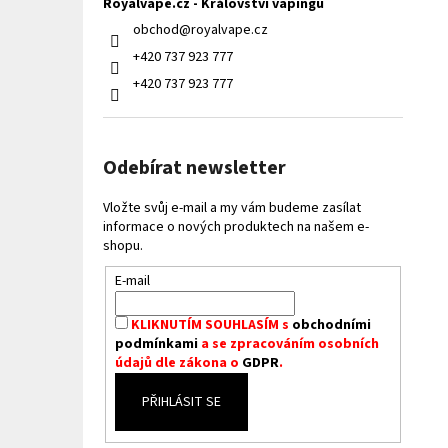
Royalvape.cz - Království vapingu
obchod
@
royalvape.cz
+420 737 923 777
+420 737 923 777
Odebírat newsletter
Vložte svůj e-mail a my vám budeme zasílat
informace o nových produktech na našem e-
shopu.
E-mail
KLIKNUTÍM SOUHLASÍM s
obchodními
podmínkami
a se zpracováním osobních
údajů dle zákona o
GDPR
.
PŘIHLÁSIT SE