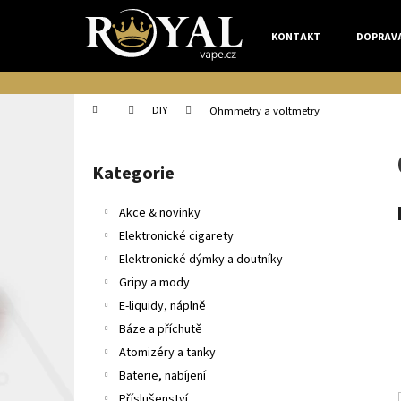
K
Přejít
na
o
KONTAKT
DOPRAV
obsah
Zpět
Zpět
š
do
do
í
k
obchodu
obchodu
Domů
DIY
Ohmmetry a voltmetry
P
o
Kategorie
Přeskočit
s
kategorie
t
Akce & novinky
r
Elektronické cigarety
a
Elektronické dýmky a doutníky
n
Gripy a mody
n
E-liquidy, náplně
í
Báze a příchutě
p
Atomizéry a tanky
a
Baterie, nabíjení
n
Příslušenství