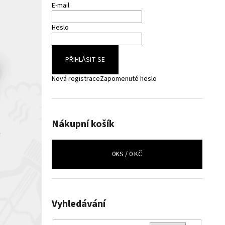
E-mail
Heslo
PŘIHLÁSIT SE
Nová registrace
Zapomenuté heslo
Nákupní košík
0
KS /
0 KČ
Vyhledávání