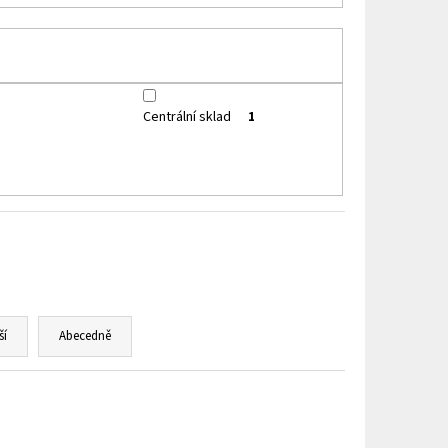
HIP 10ML 3MG
Centrální sklad
1
ší
Abecedně
Kód:
995268