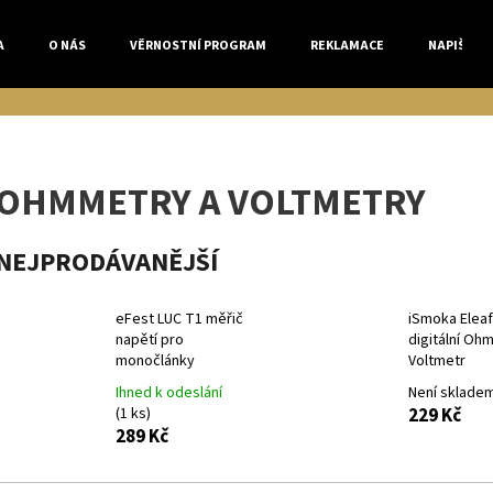
A
O NÁS
VĚRNOSTNÍ PROGRAM
REKLAMACE
NAPIŠTE 
Co potřebujete najít?
OHMMETRY A VOLTMETRY
HLEDAT
NEJPRODÁVANĚJŠÍ
Doporučujeme
eFest LUC T1 měřič
iSmoka Eleaf
napětí pro
digitální Ohm
monočlánky
Voltmetr
Ihned k odeslání
Není sklade
(1 ks)
229 Kč
289 Kč