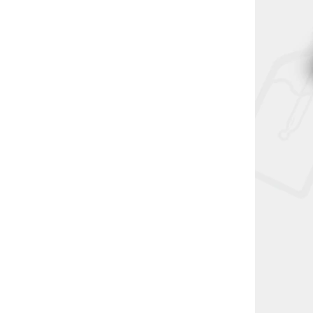
hmetr a
a Voltmetr