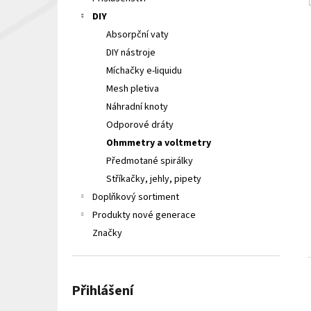
LIQUA ELEMENTS APPLE 10ML 6MG
e
DIY
149 Kč
l
Původně:
165 Kč
Absorpční vaty
DIY nástroje
Míchačky e-liquidu
Mesh pletiva
Náhradní knoty
Odporové dráty
Ohmmetry a voltmetry
Předmotané spirálky
Stříkačky, jehly, pipety
Doplňkový sortiment
Produkty nové generace
Značky
Přihlášení