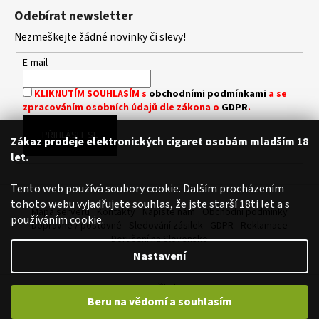
á
Odebírat newsletter
p
Nezmeškejte žádné novinky či slevy!
a
t
E-mail
í
KLIKNUTÍM SOUHLASÍM s
obchodními podmínkami
a se
zpracováním osobních údajů dle zákona o
GDPR
.
PŘIHLÁSIT SE
Zákaz prodeje elektronických cigaret osobám mladším 18
let.
Tento web používá soubory cookie. Dalším procházením
tohoto webu vyjadřujete souhlas, že jste starší 18ti let a s
Mapa serveru
Kontakty
Napište nám
Obchodní podmínky
používáním cookie.
Dopravné / poštovné
Sledování zásilek
GDPR
Reklamace
Doručení na Slovensko
Nastavení
Vytvořil Shoptet
Beru na vědomí a souhlasím
Copyright 2026
Royalvape.cz - Vaše království vapingu
. Všechna