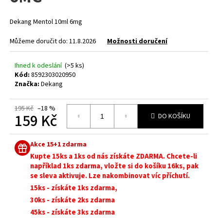
z
a
5
hvězdiček.
j
Dekang Mentol 10ml 6mg
í
Můžeme doručit do:
11.8.2026
Možnosti doručení
t
?
Ihned k odeslání
(>5 ks)
Kód:
8592303020950
Značka:
Dekang
195 Kč
–18 %
HLEDAT
159 Kč
DO KOŠÍKU
Měrná
cena:
Akce 15+1 zdarma
D
Kupte 15ks a 1ks od nás získáte ZDARMA. Chcete-li
o
například 1ks zdarma, vložte si do košíku 16ks, pak
p
se sleva aktivuje. Lze nakombinovat víc příchutí.
o
15ks - získáte 1ks zdarma,
r
30ks - získáte 2ks zdarma
u
45ks - získáte 3ks zdarma