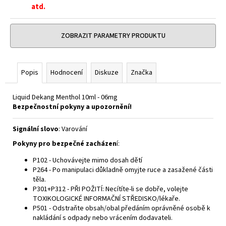
č
atd.
u
j
e
ZOBRAZIT PARAMETRY PRODUKTU
m
e
Popis
Hodnocení
Diskuze
Značka
DEKANG
DAF
Liquid Dekang Menthol 10ml - 06mg
10ML
Bezpečnostní pokyny a upozornění!
6MG
159
Signální slovo
: Varování
Kč
Původně:
Pokyny pro bezpečné zacházen
í:
195
Kč
P102 - Uchovávejte mimo dosah dětí
P264 - Po manipulaci důkladně omyjte ruce a zasažené části
těla.
P301+P312 - PŘI POŽITÍ: Necítíte-li se dobře, volejte
TOXIKOLOGICKÉ INFORMAČNÍ STŘEDISKO/lékaře.
P501 - Odstraňte obsah/obal předáním oprávněné osobě k
nakládání s odpady nebo vrácením dodavateli.