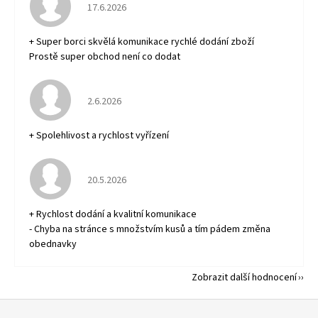
Hodnocení obchodu je 5 z 5 hvězdiček.
17.6.2026
+ Super borci skvělá komunikace rychlé dodání zboží
Prostě super obchod není co dodat
Hodnocení obchodu je 5 z 5 hvězdiček.
2.6.2026
+ Spolehlivost a rychlost vyřízení
Hodnocení obchodu je 5 z 5 hvězdiček.
20.5.2026
+ Rychlost dodání a kvalitní komunikace
- Chyba na stránce s množstvím kusů a tím pádem změna
obednavky
Zobrazit další hodnocení
Z