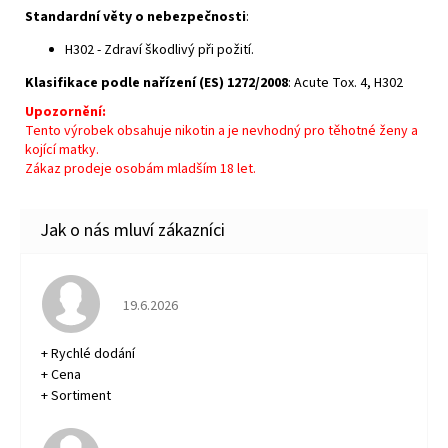
Standardní věty o nebezpečnosti
:
H302 - Zdraví škodlivý při požití.
Klasifikace podle nařízení (ES) 1272/2008
: Acute Tox. 4, H302
Upozornění:
Tento výrobek obsahuje nikotin a je nevhodný pro těhotné ženy a
kojící matky.
Zákaz prodeje osobám mladším 18 let.
Hodnocení obchodu je 5 z 5 hvězdiček.
19.6.2026
+ Rychlé dodání
+ Cena
+ Sortiment