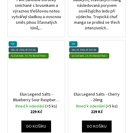
smíchané s brusinkami a
následovaná poryvem
výraznou třešňovou notou
osvěžujícího ledu při
vytvářejí sladkou a ovocnou
výdechu. Tropická chuť
směs plnou šťavnatých
manga se prolíná ve třech
tónů,...
intenzivních...
TIP
TIP
NELZE ZASLAT DO SK
NELZE ZASLAT DO SK
SLEVA MIN. 2% PO REGISTRACI
SLEVA MIN. 2% PO REGISTRACI
Elux Legend Salts -
Elux Legend Salts - Cherry
Blueberry Sour Raspberry
- 20mg
- 20mg
Ihned k odeslání
(>5 ks)
Ihned k odeslání
(>5 ks)
229 Kč
229 Kč
DO KOŠÍKU
DO KOŠÍKU