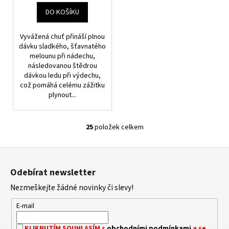
DO KOŠÍKU
Vyvážená chuť přináší plnou
dávku sladkého, šťavnatého
melounu při nádechu,
následovanou štědrou
dávkou ledu při výdechu,
což pomáhá celému zážitku
plynout...
25
položek celkem
O
V
Z
L
á
Á
Odebírat newsletter
D
p
A
Nezmeškejte žádné novinky či slevy!
a
C
t
E-mail
Í
í
P
KLIKNUTÍM SOUHLASÍM s
obchodními podmínkami
a se