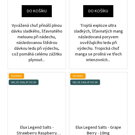
DO KOŠÍKU
DO KOŠÍKU
Vyvážená chuť přináší plnou
Trojitá exploze ultra
dávku sladkého, šťavnatého
sladkých, šťavnatých mang
melounu při nádechu,
následovaná poryvem
následovanou štědrou
osvěžujícího ledu při
dávkou ledu při výdechu,
výdechu. Tropická chuť
což pomáhá celému zážitku
manga se prolíná ve třech
plynout...
intenzivních...
NOVINKA
NOVINKA
NELZE ZASLAT DO SK
NELZE ZASLAT DO SK
Elux Legend Salts -
Elux Legend Salts - Grape
Strawberry Raspberry
Berry - 10mg