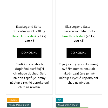
Elux Legend Salts -
Elux Legend Salts -
Strawberry ICE - 20mg
Blackcurrant Menthol -
20mg
Ihned k odeslání
(>5 ks)
Ihned k odeslání
(>5 ks)
229 Kč
229 Kč
DO KOŠÍKU
DO KOŠÍKU
Sladká zralá jahoda
Trpký černý rybíz doplněný
doplněná osvěžující
svěžím mentolem. Salt
chladivou dochutí. Salt
nikotin zajišťuje jemný
nikotin zajišťuje jemný
nástup a rychlé uspokojení
nástup a rychlé uspokojení
chuti na nikotin.
chuti na nikotin.
NOVINKA
TIP
NELZE ZASLAT DO SK
NELZE ZASLAT DO SK