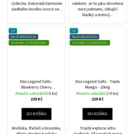
výdechu. Dokonalá harmonie
vánkem. Je to jako dovolená
sladkého lesního ovoce se...
mezi palmami, slibující
hladký a ledový...
TIP
TIP
NELZE ZASLAT DO SK
NELZE ZASLAT DO SK
SLEVA MIN. 2% PO REGISTRACI
SLEVA MIN. 2% PO REGISTRACI
Elux Legend Salts -
Elux Legend Salts - Triple
Blueberry Cherry
Mango - 20mg
Cranberry - 20mg
Ihned k odeslání
(>5 ks)
Ihned k odeslání
(>5 ks)
229 Kč
229 Kč
DO KOŠÍKU
DO KOŠÍKU
Borůvka, třešeň a brusinka,
Trojitá exploze ultra
Páni! Lahodné borůvky
sladkých, šťavnatých mang