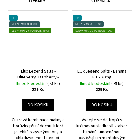
zážitek z...
Stanovuje...
TIP
TIP
NELZE ZASLAT DO SK
NELZE ZASLAT DO SK
SLEVA MIN. 2% PO REGISTRACI
SLEVA MIN. 2% PO REGISTRACI
Elux Legend Salts -
Elux Legend Salts - Banana
Blueberry Raspberry -
ICE - 20mg
20mg
Ihned k odeslání
(>5 ks)
Ihned k odeslání
(>5 ks)
229 Kč
229 Kč
DO KOŠÍKU
DO KOŠÍKU
Cukrová kombinace maliny a
Vydejte se do tropů s
borůvky při nádechu, která
krémovou sladkostí zralých
je lehká s kyselými tóny a
banánů, umocněnou
chladivým mentolem při
osvěžujícím mentolovým