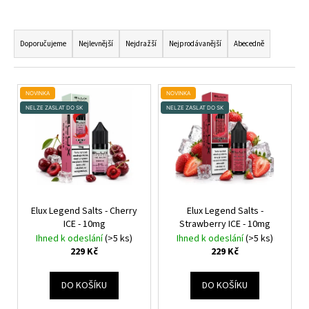
Ř
A
Doporučujeme
Nejlevnější
Nejdražší
Nejprodávanější
Abecedně
Z
E
V
N
NOVINKA
NOVINKA
Ý
NELZE ZASLAT DO SK
NELZE ZASLAT DO SK
Í
P
P
I
R
S
O
P
D
R
U
O
Elux Legend Salts - Cherry
Elux Legend Salts -
K
ICE - 10mg
Strawberry ICE - 10mg
D
T
Ihned k odeslání
(>5 ks)
Ihned k odeslání
(>5 ks)
U
229 Kč
229 Kč
Ů
K
T
DO KOŠÍKU
DO KOŠÍKU
Ů