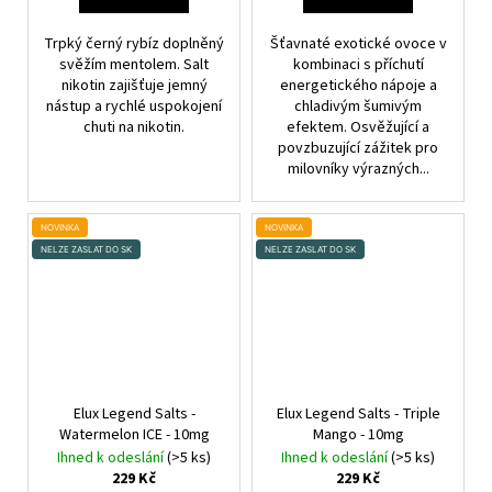
Trpký černý rybíz doplněný
Šťavnaté exotické ovoce v
svěžím mentolem. Salt
kombinaci s příchutí
nikotin zajišťuje jemný
energetického nápoje a
nástup a rychlé uspokojení
chladivým šumivým
chuti na nikotin.
efektem. Osvěžující a
povzbuzující zážitek pro
milovníky výrazných...
NOVINKA
NOVINKA
NELZE ZASLAT DO SK
NELZE ZASLAT DO SK
Elux Legend Salts -
Elux Legend Salts - Triple
Watermelon ICE - 10mg
Mango - 10mg
Ihned k odeslání
(>5 ks)
Ihned k odeslání
(>5 ks)
229 Kč
229 Kč