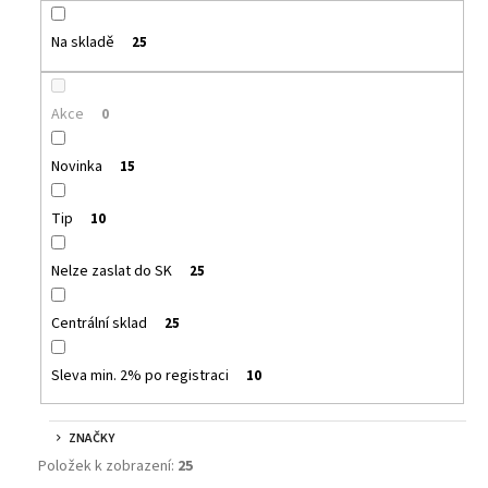
č
u
Na skladě
25
j
e
m
Akce
0
e
Novinka
15
KURWA
COLLECTION
Tip
10
-
BLUEBERRY
BLUE
Nelze zaslat do SK
25
SOUR
RASPBERRY
-
Centrální sklad
25
20MG
BORŮVKA,
MALINA
Sleva min. 2% po registraci
10
189
Kč
ZNAČKY
Položek k zobrazení:
25