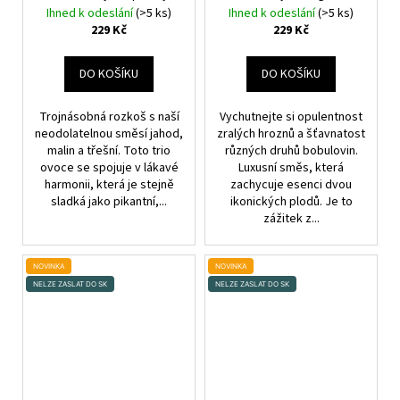
Cherry - 10mg
Ihned k odeslání
(>5 ks)
Ihned k odeslání
(>5 ks)
229 Kč
229 Kč
DO KOŠÍKU
DO KOŠÍKU
Trojnásobná rozkoš s naší
Vychutnejte si opulentnost
neodolatelnou směsí jahod,
zralých hroznů a šťavnatost
malin a třešní. Toto trio
různých druhů bobulovin.
ovoce se spojuje v lákavé
Luxusní směs, která
harmonii, která je stejně
zachycuje esenci dvou
sladká jako pikantní,...
ikonických plodů. Je to
zážitek z...
NOVINKA
NOVINKA
NELZE ZASLAT DO SK
NELZE ZASLAT DO SK