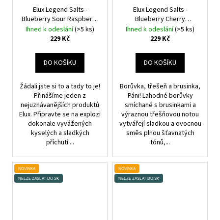
Elux Legend Salts -
Elux Legend Salts -
Blueberry Sour Raspberry
Blueberry Cherry
- 10mg
Cranberry - 10mg
Ihned k odeslání
(>5 ks)
Ihned k odeslání
(>5 ks)
229 Kč
229 Kč
DO KOŠÍKU
DO KOŠÍKU
Žádali jste si to a tady to je!
Borůvka, třešeň a brusinka,
Přinášíme jeden z
Páni! Lahodné borůvky
nejuznávanějších produktů
smíchané s brusinkami a
Elux. Připravte se na explozi
výraznou třešňovou notou
dokonale vyvážených
vytvářejí sladkou a ovocnou
kyselých a sladkých
směs plnou šťavnatých
příchutí....
tónů,...
NOVINKA
NOVINKA
NELZE ZASLAT DO SK
NELZE ZASLAT DO SK