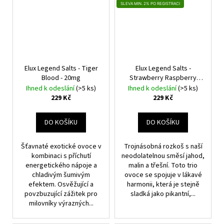
SLEVA MIN. 2% PO REGISTRACI
Elux Legend Salts - Tiger
Elux Legend Salts -
Blood - 20mg
Strawberry Raspberry
Cherry - 20mg
Ihned k odeslání
(>5 ks)
Ihned k odeslání
(>5 ks)
229 Kč
229 Kč
DO KOŠÍKU
DO KOŠÍKU
Šťavnaté exotické ovoce v
Trojnásobná rozkoš s naší
kombinaci s příchutí
neodolatelnou směsí jahod,
energetického nápoje a
malin a třešní. Toto trio
chladivým šumivým
ovoce se spojuje v lákavé
efektem. Osvěžující a
harmonii, která je stejně
povzbuzující zážitek pro
sladká jako pikantní,...
milovníky výrazných...