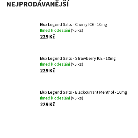
NEJPRODÁVANĚJŠÍ
a
j
í
Elux Legend Salts - Cherry ICE - 10mg
t
Ihned k odeslání
(>5 ks)
229 Kč
?
Elux Legend Salts - Strawberry ICE - 10mg
Ihned k odeslání
(>5 ks)
229 Kč
HLEDAT
Elux Legend Salts - Blackcurrant Menthol - 10mg
D
Ihned k odeslání
(>5 ks)
o
229 Kč
p
o
r
u