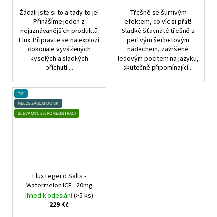
Žádali jste si to a tady to je!
Třešně se šumivým
Přinášíme jeden z
efektem, co víc si přát!
nejuznávanějších produktů
Sladké šťavnaté třešně s
Elux. Připravte se na explozi
perlivým šerbetovým
dokonale vyvážených
nádechem, završené
kyselých a sladkých
ledovým pocitem na jazyku,
příchutí....
skutečně připomínající...
TIP
NELZE ZASLAT DO SK
SLEVA MIN. 2% PO REGISTRACI
Elux Legend Salts -
Watermelon ICE - 20mg
Ihned k odeslání
(>5 ks)
229 Kč