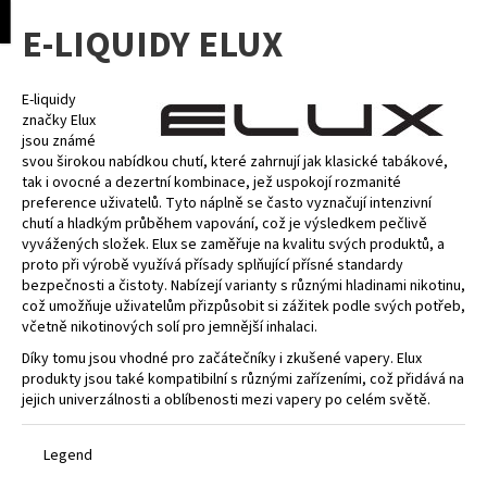
K
pní
Menu
E-LIQUIDY ELUX
o
Přejít
Zpět
Zpět
na
š
obsah
í
E-liquidy
C
k
značky Elux
o
jsou známé
svou širokou nabídkou chutí, které zahrnují jak klasické tabákové,
p
tak i ovocné a dezertní kombinace, jež uspokojí rozmanité
o
preference uživatelů. Tyto náplně se často vyznačují intenzivní
chutí a hladkým průběhem vapování, což je výsledkem pečlivě
t
vyvážených složek. Elux se zaměřuje na kvalitu svých produktů, a
ř
proto při výrobě využívá přísady splňující přísné standardy
e
bezpečnosti a čistoty. Nabízejí varianty s různými hladinami nikotinu,
což umožňuje uživatelům přizpůsobit si zážitek podle svých potřeb,
b
včetně nikotinových solí pro jemnější inhalaci.
u
Díky tomu jsou vhodné pro začátečníky i zkušené vapery. Elux
j
produkty jsou také kompatibilní s různými zařízeními, což přidává na
e
jejich univerzálnosti a oblíbenosti mezi vapery po celém světě.
t
e
Legend
n