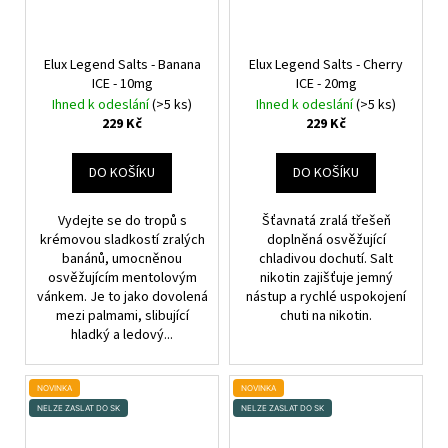
Elux Legend Salts - Banana
Elux Legend Salts - Cherry
ICE - 10mg
ICE - 20mg
Ihned k odeslání
(>5 ks)
Ihned k odeslání
(>5 ks)
229 Kč
229 Kč
DO KOŠÍKU
DO KOŠÍKU
Vydejte se do tropů s
Šťavnatá zralá třešeň
krémovou sladkostí zralých
doplněná osvěžující
banánů, umocněnou
chladivou dochutí. Salt
osvěžujícím mentolovým
nikotin zajišťuje jemný
vánkem. Je to jako dovolená
nástup a rychlé uspokojení
mezi palmami, slibující
chuti na nikotin.
hladký a ledový...
NOVINKA
NOVINKA
NELZE ZASLAT DO SK
NELZE ZASLAT DO SK