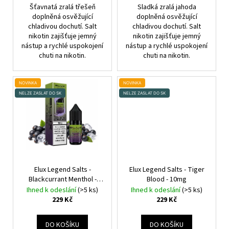
Šťavnatá zralá třešeň
Sladká zralá jahoda
doplněná osvěžující
doplněná osvěžující
chladivou dochutí. Salt
chladivou dochutí. Salt
nikotin zajišťuje jemný
nikotin zajišťuje jemný
nástup a rychlé uspokojení
nástup a rychlé uspokojení
chuti na nikotin.
chuti na nikotin.
NOVINKA
NOVINKA
NELZE ZASLAT DO SK
NELZE ZASLAT DO SK
Elux Legend Salts -
Elux Legend Salts - Tiger
Blackcurrant Menthol -
Blood - 10mg
10mg
Ihned k odeslání
(>5 ks)
Ihned k odeslání
(>5 ks)
229 Kč
229 Kč
DO KOŠÍKU
DO KOŠÍKU