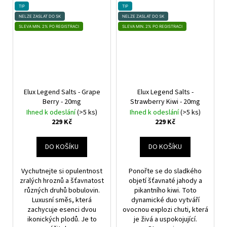
TIP
TIP
NELZE ZASLAT DO SK
NELZE ZASLAT DO SK
SLEVA MIN. 2% PO REGISTRACI
SLEVA MIN. 2% PO REGISTRACI
Elux Legend Salts - Grape
Elux Legend Salts -
Berry - 20mg
Strawberry Kiwi - 20mg
Ihned k odeslání
(>5 ks)
Ihned k odeslání
(>5 ks)
229 Kč
229 Kč
DO KOŠÍKU
DO KOŠÍKU
Vychutnejte si opulentnost
Ponořte se do sladkého
zralých hroznů a šťavnatost
objetí šťavnaté jahody a
různých druhů bobulovin.
pikantního kiwi. Toto
Luxusní směs, která
dynamické duo vytváří
zachycuje esenci dvou
ovocnou explozi chuti, která
ikonických plodů. Je to
je živá a uspokojující.