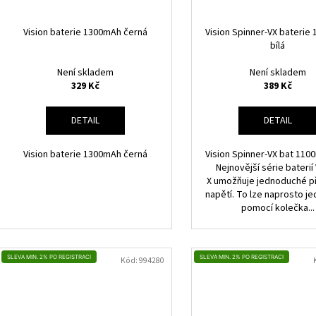
Vision baterie 1300mAh černá
Vision Spinner-VX baterie
bílá
Není skladem
Není skladem
329 Kč
389 Kč
DETAIL
DETAIL
Vision baterie 1300mAh černá
Vision Spinner-VX bat 110
Nejnovější série baterií 
X umožňuje jednoduché p
napětí. To lze naprosto j
pomocí kolečka...
SLEVA MIN. 2% PO REGISTRACI
SLEVA MIN. 2% PO REGISTRACI
Kód:
994280