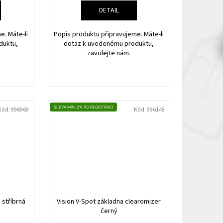
DETAIL
e. Máte-li
Popis produktu připravujeme. Máte-li
duktu,
dotaz k uvedenému produktu,
zavolejte nám.
SLEVA MIN. 2% PO REGISTRACI
Kód:
996969
Kód:
996148
 stříbrná
Vision V-Spot základna clearomizer
černý