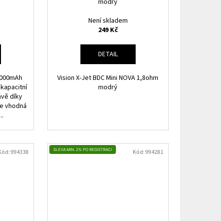
modrý
Není skladem
249 Kč
DETAIL
 2000mAh
Vision X-Jet BDC Mini NOVA 1,8ohm
okapacitní
modrý
ávě díky
ie vhodná
..
SLEVA MIN. 2% PO REGISTRACI
Kód:
994338
Kód:
994281