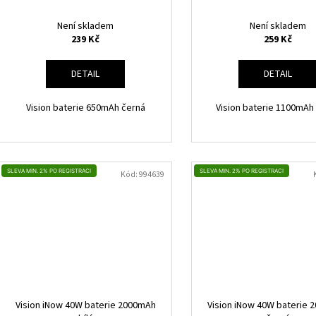
Není skladem
Není skladem
239 Kč
259 Kč
DETAIL
DETAIL
Vision baterie 650mAh černá
Vision baterie 1100mAh
SLEVA MIN. 2% PO REGISTRACI
SLEVA MIN. 2% PO REGISTRACI
Kód:
994639
Vision iNow 40W baterie 2000mAh
Vision iNow 40W baterie