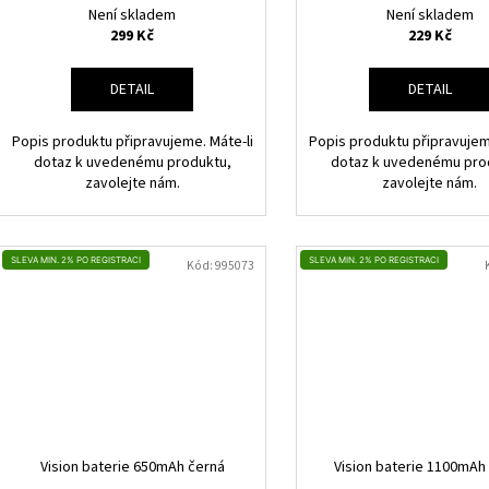
Není skladem
Není skladem
299 Kč
229 Kč
DETAIL
DETAIL
Popis produktu připravujeme. Máte-li
Popis produktu připravujem
dotaz k uvedenému produktu,
dotaz k uvedenému pro
zavolejte nám.
zavolejte nám.
SLEVA MIN. 2% PO REGISTRACI
SLEVA MIN. 2% PO REGISTRACI
Kód:
995073
Vision baterie 650mAh černá
Vision baterie 1100mAh