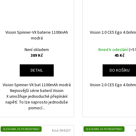
Vision Spinner-VX baterie 1100mAh
Vision 2.0 CE5 Ego 4.0ohm
modrá
Není skladem
Ihned k odeslání
(>5 
389 Kč
45 Kč
DETAIL
DO KOŠÍKU
Vision Spinner-VX bat 1100mAh modrá
Vision 2.0 CE5 Ego 4.0ohm
Nejnovější série baterií Vision
X umožňuje jednoduché přepínání
napětí. To lze naprosto jednoduše
pomocí...
SLEVA MIN. 2% PO REGISTRACI
SLEVA MIN. 2% PO REGISTRACI
Kód:
994107