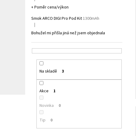
Hodnocení produktu je 5 z 5 hvězdiček.
+ Poměr cena/výkon
Smok ARCO DIGI Pro Pod Kit
1300mAh
|
Hodnocení produktu je 1 z 5 hvězdiček.
Bohužel mi přišla jiná než jsem objednala
Na skladě
3
Akce
1
Novinka
0
Tip
0