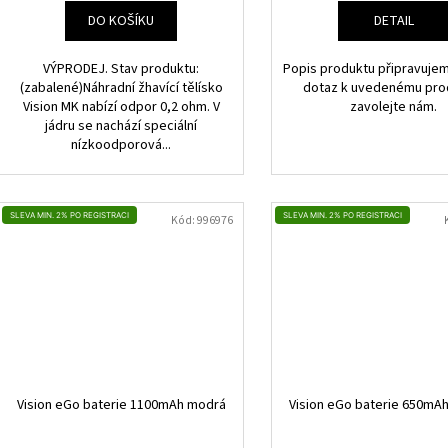
Ů
DO KOŠÍKU
DETAIL
VÝPRODEJ. Stav produktu:
Popis produktu připravujem
(zabalené)Náhradní žhavící tělísko
dotaz k uvedenému pro
Vision MK nabízí odpor 0,2 ohm. V
zavolejte nám.
jádru se nachází speciální
nízkoodporová...
SLEVA MIN. 2% PO REGISTRACI
SLEVA MIN. 2% PO REGISTRACI
Kód:
996976
Vision eGo baterie 1100mAh modrá
Vision eGo baterie 650mAh