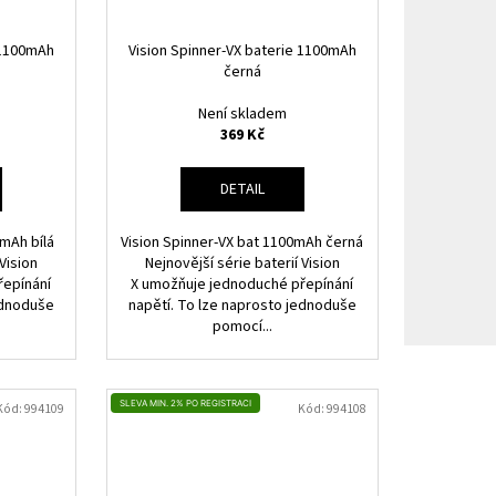
 1100mAh
Vision Spinner-VX baterie 1100mAh
černá
Není skladem
369 Kč
DETAIL
0mAh bílá
Vision Spinner-VX bat 1100mAh černá
Vision
Nejnovější série baterií Vision
řepínání
X umožňuje jednoduché přepínání
ednoduše
napětí. To lze naprosto jednoduše
pomocí...
SLEVA MIN. 2% PO REGISTRACI
Kód:
994109
Kód:
994108