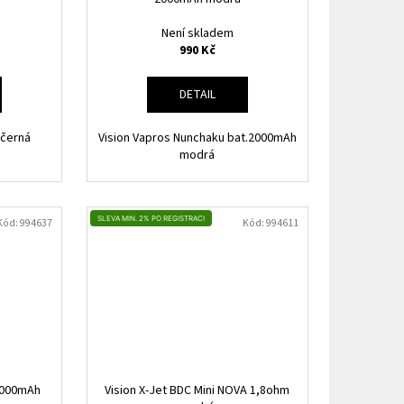
Není skladem
990 Kč
DETAIL
 černá
Vision Vapros Nunchaku bat.2000mAh
modrá
SLEVA MIN. 2% PO REGISTRACI
Kód:
994637
Kód:
994611
 2000mAh
Vision X-Jet BDC Mini NOVA 1,8ohm