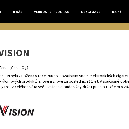
A
O NÁS
VĚRNOSTNÍ PROGRAM
REKLAMACE
NAPIŠTE 
Co potřebujete najít?
VISION
HLEDAT
Vision (Vision Cig)
VISION byla založena v roce 2007 s inovativním snem elektronických cigaret.
Doporučujeme
průlomových produktů znovu a znovu za posledních 12 let. V současné době
cigaret z celého světa svět. Vision se bude vždy držet principu - Vše pro zá