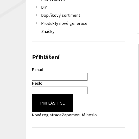
LIQUA ELEMENTS APPLE 10ML 6MG
e
DIY
149 Kč
l
Původně:
165 Kč
Doplňkový sortiment
Produkty nové generace
Značky
Přihlášení
E-mail
Heslo
PŘIHLÁSIT SE
Nová registrace
Zapomenuté heslo