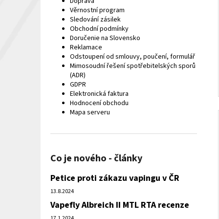
Doprava
Věrnostní program
Sledování zásilek
Obchodní podmínky
Doručenie na Slovensko
Reklamace
Odstoupení od smlouvy, poučení, formulář
Mimosoudní řešení spotřebitelských sporů
(ADR)
GDPR
Elektronická faktura
Hodnocení obchodu
Mapa serveru
Co je nového - články
Petice proti zákazu vapingu v ČR
13.8.2024
Vapefly Albreich II MTL RTA recenze
17.1.2024