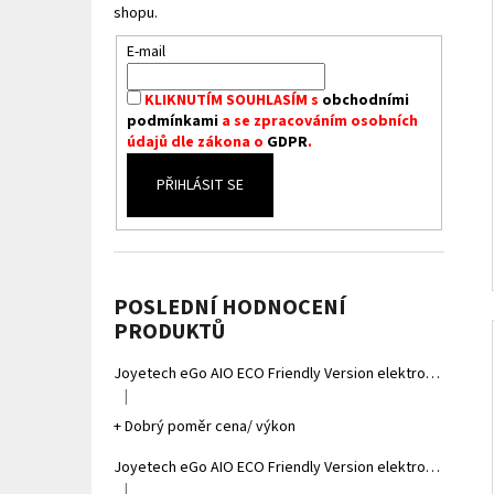
shopu.
E-mail
KLIKNUTÍM SOUHLASÍM s
obchodními
podmínkami
a se zpracováním osobních
údajů dle zákona o
GDPR
.
PŘIHLÁSIT SE
POSLEDNÍ HODNOCENÍ
PRODUKTŮ
Joyetech eGo AIO ECO Friendly Version elektronická cigareta 1700mAh Gradient Grey
|
Hodnocení produktu je 5 z 5 hvězdiček.
+ Dobrý poměr cena/ výkon
Joyetech eGo AIO ECO Friendly Version elektronická cigareta 1700mAh Gradient Yellow
|