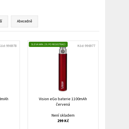
HIP 10ML 3MG
ší
Abecedně
SLEVA MIN. 2% PO REGISTRACI
Kód:
996978
Kód:
996977
00mAh
Vision eGo baterie 1100mAh
červená
Není skladem
299 Kč