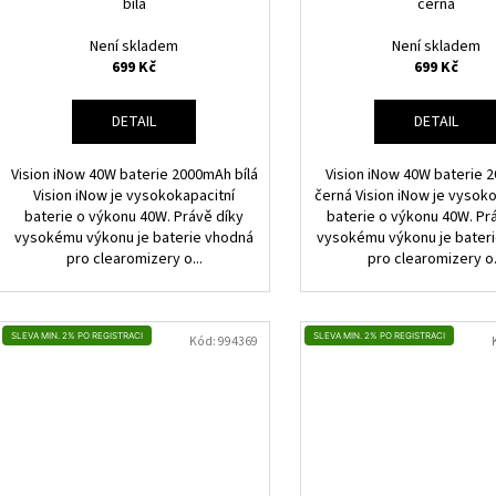
bílá
černá
Není skladem
Není skladem
699 Kč
699 Kč
DETAIL
DETAIL
Vision iNow 40W baterie 2000mAh bílá
Vision iNow 40W baterie
Vision iNow je vysokokapacitní
černá Vision iNow je vysok
baterie o výkonu 40W. Právě díky
baterie o výkonu 40W. Pr
vysokému výkonu je baterie vhodná
vysokému výkonu je bater
pro clearomizery o...
pro clearomizery o.
SLEVA MIN. 2% PO REGISTRACI
SLEVA MIN. 2% PO REGISTRACI
Kód:
994369