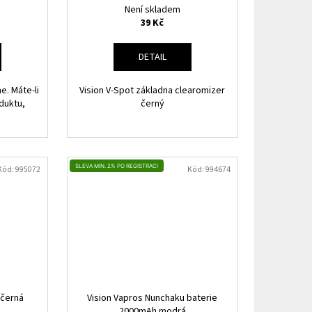
Není skladem
39 Kč
DETAIL
e. Máte-li
Vision V-Spot základna clearomizer
duktu,
černý
SLEVA MIN. 2% PO REGISTRACI
Kód:
995072
Kód:
994674
 černá
Vision Vapros Nunchaku baterie
2000mAh modrá