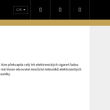
Hledat
Přihlášení
Nákupní
CZK
NÁM
OBCHODNÍ PODMÍNKY
DORUČENIE NA SLOVENSKO
ODSTO
košík
 Vize překvapila celý trh elektronických cigaret řadou
 má Vision obrovské množství milovníků elektronických
kazníky.
Následující