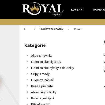
K
Přejít
na
o
KONTAKT
DOPRAV
obsah
Zpět
Zpět
š
do
do
í
k
obchodu
obchodu
Domů
Prodávané značky
Vision
P
o
Kategorie
Přeskočit
s
kategorie
t
Akce & novinky
r
Elektronické cigarety
a
Elektronické dýmky a doutníky
n
Gripy a mody
n
E-liquidy, náplně
í
Báze a příchutě
p
Atomizéry a tanky
a
Baterie, nabíjení
n
Příslušenství