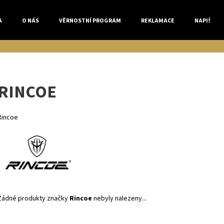
A
O NÁS
VĚRNOSTNÍ PROGRAM
REKLAMACE
NAPIŠTE 
Co potřebujete najít?
RINCOE
HLEDAT
Rincoe
Doporučujeme
Žádné produkty značky
Rincoe
nebyly nalezeny...