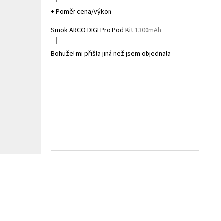
Hodnocení produktu je 5 z 5 hvězdiček.
+ Poměr cena/výkon
Smok ARCO DIGI Pro Pod Kit
1300mAh
|
Hodnocení produktu je 1 z 5 hvězdiček.
Bohužel mi přišla jiná než jsem objednala