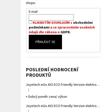
shopu.
E-mail
KLIKNUTÍM SOUHLASÍM s
obchodními
podmínkami
a se zpracováním osobních
údajů dle zákona o
GDPR
.
PŘIHLÁSIT SE
POSLEDNÍ HODNOCENÍ
PRODUKTŮ
Joyetech eGo AIO ECO Friendly Version elektronická cigareta 1700mAh Gradient Grey
|
Hodnocení produktu je 5 z 5 hvězdiček.
+ Dobrý poměr cena/ výkon
Joyetech eGo AIO ECO Friendly Version elektronická cigareta 1700mAh Gradient Yellow
|