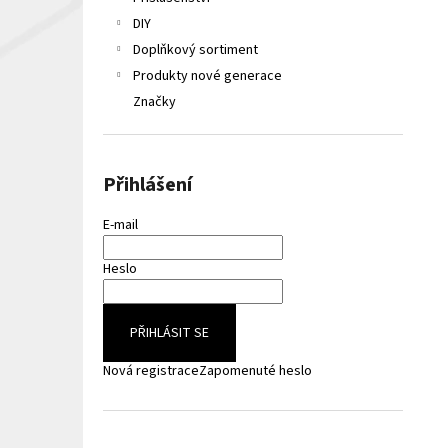
LIQUA ELEMENTS APPLE 10ML 6MG
e
DIY
149 Kč
l
Původně:
165 Kč
Doplňkový sortiment
Produkty nové generace
Značky
Přihlášení
E-mail
Heslo
PŘIHLÁSIT SE
Nová registrace
Zapomenuté heslo