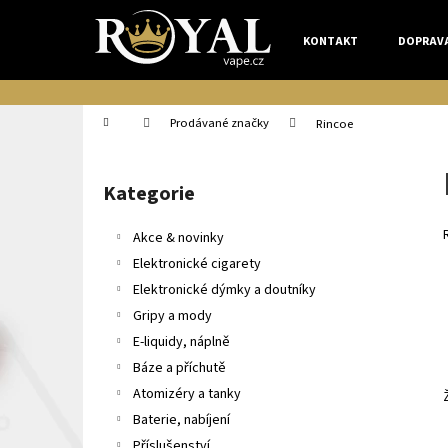
K
Přejít
na
o
KONTAKT
DOPRAV
obsah
Zpět
Zpět
š
do
do
í
k
obchodu
obchodu
Domů
Prodávané značky
Rincoe
P
o
Kategorie
Přeskočit
s
kategorie
t
Akce & novinky
r
Elektronické cigarety
a
Elektronické dýmky a doutníky
n
Gripy a mody
n
E-liquidy, náplně
í
Báze a příchutě
p
Atomizéry a tanky
a
Baterie, nabíjení
n
Příslušenství