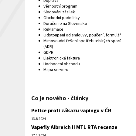
Doprava
Věrnostní program
Sledování zásilek
Obchodní podmínky
Doručenie na Slovensko
Reklamace
Odstoupení od smlouvy, poučení, formulář
Mimosoudní řešení spotřebitelských sporů
(ADR)
GDPR
Elektronická faktura
Hodnocení obchodu
Mapa serveru
Co je nového - články
Petice proti zákazu vapingu v ČR
13.8.2024
Vapefly Albreich II MTL RTA recenze
17.1.2024