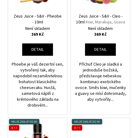
P
D
R
U
O
Zeus Juice - S&V - Pheobe
Zeus Juice - S&V - Cleo -
K
- 10ml
10ml
Kiwi, Marakuja, Guava
D
T
Není skladem
Není skladem
U
369 Kč
369 Kč
Ů
K
T
DETAIL
DETAIL
Ů
Phoebe je váš dezertní sen,
Příchuť Cleo je sladká a
vytvořený tak, aby
jednoduše božská,
napodobil nezaměnitelnou
představuje nebeskou
bohatost klasického
kombinaci exotického
cheesecaku. Hustá,
ovoce. Směs kiwi, mučenky
sametová náplň z
a guavy se mísí dohromady,
krémového základu na
aby vytvořily...
drobivém...
NELZE ZASLAT DO SK
NELZE ZASLAT DO SK
6 + 1
6 + 1