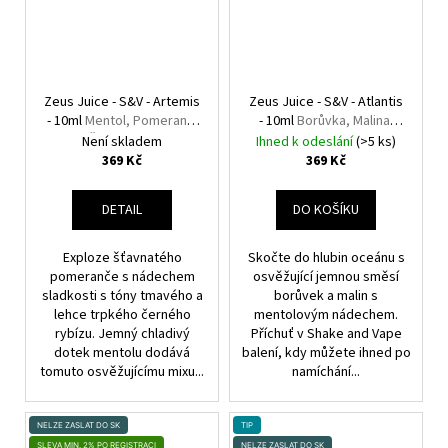
Zeus Juice - S&V - Artemis
Zeus Juice - S&V - Atlantis
- 10ml
Mentol, Pomeranč,
- 10ml
Borůvka, Malina,
Černý rybíz
Mentol
Není skladem
Ihned k odeslání
(>5 ks)
369 Kč
369 Kč
DETAIL
DO KOŠÍKU
Exploze šťavnatého
Skočte do hlubin oceánu s
pomeranče s nádechem
osvěžující jemnou směsí
sladkosti s tóny tmavého a
borůvek a malin s
lehce trpkého černého
mentolovým nádechem.
rybízu. Jemný chladivý
Příchuť v Shake and Vape
dotek mentolu dodává
balení, kdy můžete ihned po
tomuto osvěžujícímu mixu...
namíchání...
NELZE ZASLAT DO SK
TIP
SLEVA MIN. 2% PO REGISTRACI
NELZE ZASLAT DO SK