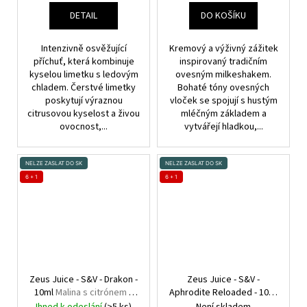
DETAIL
DO KOŠÍKU
Intenzivně osvěžující
Kremový a výživný zážitek
příchuť, která kombinuje
inspirovaný tradičním
kyselou limetku s ledovým
ovesným milkeshakem.
chladem. Čerstvé limetky
Bohaté tóny ovesných
poskytují výraznou
vloček se spojují s hustým
citrusovou kyselost a živou
mléčným základem a
ovocnost,...
vytvářejí hladkou,...
NELZE ZASLAT DO SK
NELZE ZASLAT DO SK
6 + 1
6 + 1
Zeus Juice - S&V - Drakon -
Zeus Juice - S&V -
10ml
Malina s citrónem a
Aphrodite Reloaded - 10ml
cookies
Hroznové víno s