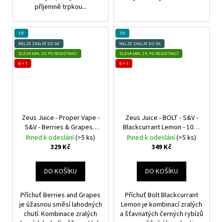
příjemně trpkou...
TIP
TIP
NELZE ZASLAT DO SK
NELZE ZASLAT DO SK
SLEVA MIN. 2% PO REGISTRACI
SLEVA MIN. 2% PO REGISTRACI
6 + 1
6 + 1
Zeus Juice - Proper Vape -
Zeus Juice - BOLT - S&V -
S&V - Berries & Grapes -
Blackcurrant Lemon - 10ml
10ml
Bobule, Hroznové
Černý rybíz, Citrón
Ihned k odeslání
(>5 ks)
Ihned k odeslání
(>5 ks)
víno
329 Kč
349 Kč
DO KOŠÍKU
DO KOŠÍKU
Příchuť Berries and Grapes
Příchuť Bolt Blackcurrant
je úžasnou směsí lahodných
Lemon je kombinací zralých
chutí. Kombinace zralých
a šťavnatých černých rybízů