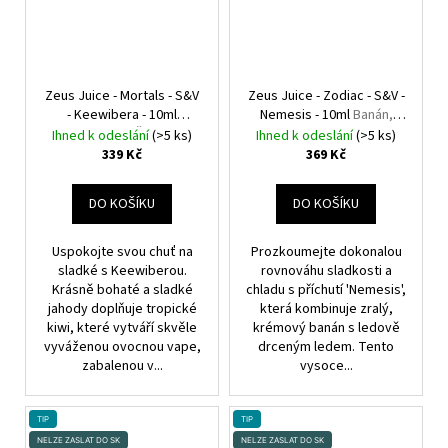
Zeus Juice - Mortals - S&V
Zeus Juice - Zodiac - S&V -
- Keewibera - 10ml
Nemesis - 10ml
Banán,
Jahoda, Kiwi, Žvýkačka
Chladivá složka (ICE)
Ihned k odeslání
(>5 ks)
Ihned k odeslání
(>5 ks)
339 Kč
369 Kč
DO KOŠÍKU
DO KOŠÍKU
Uspokojte svou chuť na
Prozkoumejte dokonalou
sladké s Keewiberou.
rovnováhu sladkosti a
Krásně bohaté a sladké
chladu s příchutí 'Nemesis',
jahody doplňuje tropické
která kombinuje zralý,
kiwi, které vytváří skvěle
krémový banán s ledově
vyváženou ovocnou vape,
drceným ledem. Tento
zabalenou v...
vysoce...
TIP
TIP
NELZE ZASLAT DO SK
NELZE ZASLAT DO SK