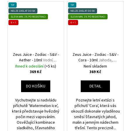
TIP
TIP
NELZE ZASLAT DO SK
NELZE ZASLAT DO SK
SLEVA MIN. 2% PO REGISTRACI
SLEVA MIN. 2% PO REGISTRACI
6 + 1
6 + 1
Zeus Juice - Zodiac - S&V -
Zeus Juice - Zodiac - S&V -
Aether - 10ml
Vodní
Cora - 10ml
Jahoda,
meloun, Chladivá složka
Malina, Třešeň
Ihned k odeslání
(>5 ks)
Není skladem
(ICE)
369 Kč
369 Kč
DO KOŠÍKU
DETAIL
Vychutnejte si nadvládu
Poznejte letní extázi s
příchutě 'Watermelon Ice',
příchutí 'Cora', která vás
která představuje hvězdný
okouzlí dokonale vyladěnou
počin mezi vapováním.
směsí šťavnatých jahod,
Osvěžující kombinace
malin a jemným nádechem
sladkého, šťavnatého
třešní. Tento precizně...