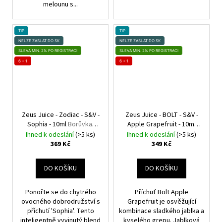
melounu s...
TIP
TIP
NELZE ZASLAT DO SK
NELZE ZASLAT DO SK
SLEVA MIN. 2% PO REGISTRACI
SLEVA MIN. 2% PO REGISTRACI
6 + 1
6 + 1
Zeus Juice - Zodiac - S&V -
Zeus Juice - BOLT - S&V -
Sophia - 10ml
Borůvka,
Apple Grapefruit - 10ml
Třešeň, Brusinka, Chladivá
Jablko, Grep
Ihned k odeslání
(>5 ks)
Ihned k odeslání
(>5 ks)
složka (ICE)
369 Kč
349 Kč
DO KOŠÍKU
DO KOŠÍKU
Ponořte se do chytrého
Příchuť Bolt Apple
ovocného dobrodružství s
Grapefruit je osvěžující
příchutí 'Sophia'. Tento
kombinace sladkého jablka a
inteligentně vyvinutý blend
kyselého grepu. Jablková