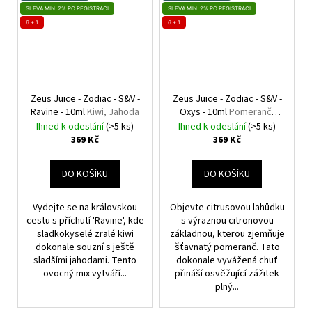
SLEVA MIN. 2% PO REGISTRACI
SLEVA MIN. 2% PO REGISTRACI
6 + 1
6 + 1
Zeus Juice - Zodiac - S&V -
Zeus Juice - Zodiac - S&V -
Ravine - 10ml
Kiwi, Jahoda
Oxys - 10ml
Pomeranč,
Citrón
Ihned k odeslání
(>5 ks)
Ihned k odeslání
(>5 ks)
369 Kč
369 Kč
DO KOŠÍKU
DO KOŠÍKU
Vydejte se na královskou
Objevte citrusovou lahůdku
cestu s příchutí 'Ravine', kde
s výraznou citronovou
sladkokyselé zralé kiwi
základnou, kterou zjemňuje
dokonale souzní s ještě
šťavnatý pomeranč. Tato
sladšími jahodami. Tento
dokonale vyvážená chuť
ovocný mix vytváří...
přináší osvěžující zážitek
plný...