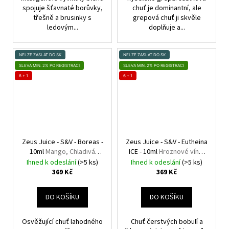
spojuje šťavnaté borůvky,
chuť je dominantní, ale
třešně a brusinky s
grepová chuť ji skvěle
ledovým...
doplňuje a...
NELZE ZASLAT DO SK
NELZE ZASLAT DO SK
SLEVA MIN. 2% PO REGISTRACI
SLEVA MIN. 2% PO REGISTRACI
6 + 1
6 + 1
Zeus Juice - S&V - Boreas -
Zeus Juice - S&V - Eutheina
10ml
Mango, Chladivá
ICE - 10ml
Hroznové víno,
složka (ICE)
Lesní plody, Máta,
Ihned k odeslání
(>5 ks)
Ihned k odeslání
(>5 ks)
Chladivá složka (ICE)
369 Kč
369 Kč
DO KOŠÍKU
DO KOŠÍKU
Osvěžující chuť lahodného
Chuť čerstvých bobulí a