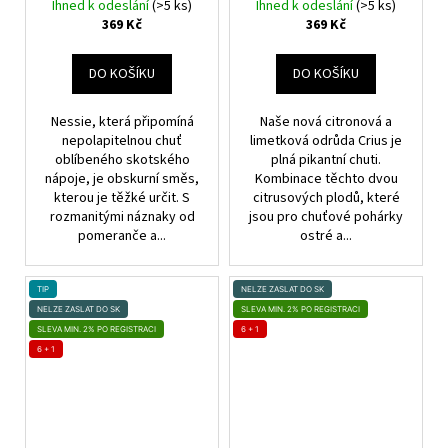
Ostružina, Žvýkačka, Tutti
Limetka
Ihned k odeslání
(>5 ks)
Ihned k odeslání
(>5 ks)
Frutti
369 Kč
369 Kč
DO KOŠÍKU
DO KOŠÍKU
Nessie, která připomíná
Naše nová citronová a
nepolapitelnou chuť
limetková odrůda Crius je
oblíbeného skotského
plná pikantní chuti.
nápoje, je obskurní směs,
Kombinace těchto dvou
kterou je těžké určit. S
citrusových plodů, které
rozmanitými náznaky od
jsou pro chuťové pohárky
pomeranče a...
ostré a...
TIP
NELZE ZASLAT DO SK
NELZE ZASLAT DO SK
SLEVA MIN. 2% PO REGISTRACI
SLEVA MIN. 2% PO REGISTRACI
6 + 1
6 + 1