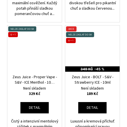
maximální osvěžení. Každý
divokou třešeň pro pikantní
potah přináší sladkou
chuť a sladkou červenou...
pomerančovou chuť a...
NELZE ZASLAT DO SK
AKCE
6 + 1
NELZE ZASLAT DO SK
6 + 1
349 KČ
–45 %
Zeus Juice - Proper Vape -
Zeus Juice - BOLT - S&V -
S&V - ICE Menthol - 10ml
Strawberry ICE - 10ml
Ledový mentol
Není skladem
Není skladem
329 Kč
189 Kč
DETAIL
DETAIL
Čistý a intenzivní mentolový
Luxusní a kremová příchuť
zážitek s maximálním
připomínající pravou