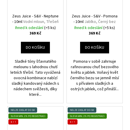
Zeus Juice - S&V - Neptune
Zeus Juice - S&V - Pomona
- 10ml
Vodní mloun, Třešeň
- 10ml
Jablko, Černý bez
Ihned k odeslání
(>5 ks)
Ihned k odeslání
(>5 ks)
369 Kč
369 Kč
DO KOŠÍKU
DO KOŠÍKU
Sladké tóny šťavnatého
Pomona v sobě zahrnuje
melounu s lahodnou chutí
rafinovanou chuť bezového
letních třešní. Tato vyvážená
květu a jablek. Voňavý květ
ovocná kombinace nabízí
černého bezu se jemně mísí
sladký kandovaný nádech s
s přívalem sladkých a
nádechem svěžesti, díky
ostrých jablek, což přináší...
které...
NELZE ZASLAT DO SK
NELZE ZASLAT DO SK
SLEVA MIN. 2% PO REGISTRACI
SLEVA MIN. 2% PO REGISTRACI
6 + 1
6 + 1