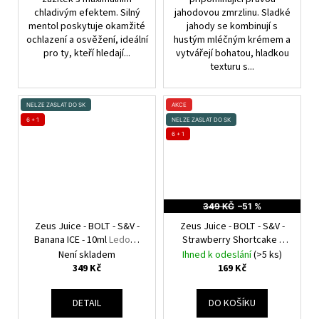
chladivým efektem. Silný
jahodovou zmrzlinu. Sladké
mentol poskytuje okamžité
jahody se kombinují s
ochlazení a osvěžení, ideální
hustým mléčným krémem a
pro ty, kteří hledají...
vytvářejí bohatou, hladkou
texturu s...
NELZE ZASLAT DO SK
AKCE
6 + 1
NELZE ZASLAT DO SK
6 + 1
349 KČ
–51 %
Zeus Juice - BOLT - S&V -
Zeus Juice - BOLT - S&V -
Banana ICE - 10ml
Ledový
Strawberry Shortcake -
banán
10ml
Jahodový dortík
Není skladem
Ihned k odeslání
(>5 ks)
349 Kč
169 Kč
DETAIL
DO KOŠÍKU