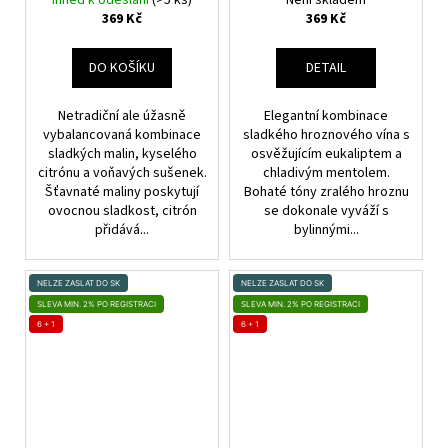
Ihned k odeslání
(>5 ks)
Není skladem
eukaliptem a mentolem
369 Kč
369 Kč
DO KOŠÍKU
DETAIL
Netradiční ale úžasně
Elegantní kombinace
vybalancovaná kombinace
sladkého hroznového vína s
sladkých malin, kyselého
osvěžujícím eukaliptem a
citrónu a voňavých sušenek.
chladivým mentolem.
Šťavnaté maliny poskytují
Bohaté tóny zralého hroznu
ovocnou sladkost, citrón
se dokonale vyváží s
přidává...
bylinnými...
NELZE ZASLAT DO SK
NELZE ZASLAT DO SK
SLEVA MIN. 2% PO REGISTRACI
SLEVA MIN. 2% PO REGISTRACI
6 + 1
6 + 1