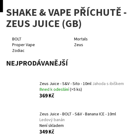
K
pní
Menu
SHAKE & VAPE PŘÍCHUTĚ -
o
Přejít
Zpět
Zpět
na
š
ZEUS JUICE (GB)
obsah
í
C
k
o
BOLT
Mortals
Proper Vape
Zeus
p
Zodiac
o
NEJPRODÁVANĚJŠÍ
t
ř
e
Zeus Juice - S&V - Sito - 10ml
Jahoda s ibiškem
b
Ihned k odeslání
(>5 ks)
u
369 Kč
j
e
Zeus Juice - BOLT - S&V - Banana ICE - 10ml
t
Ledový banán
e
Není skladem
349 Kč
n