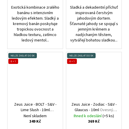
Exotická kombinace zralého
Sladká a dekadentní příchuť
banánu s intenzivním
inspirovaná čerstvým
ledovým efektem. Sladký a
jahodovým dortem.
kremový banán poskytuje
Šťavnaté jahody se spojují s
tropickou ovocnost a
jemným krémem a
hladkou texturu, zatímco
nadýchaným těstem,
ledový mentol...
vytvářejí bohatou sladkou...
NELZE ZASLAT DO SK
NELZE ZASLAT DO SK
6 + 1
6 + 1
Zeus Juice - BOLT - S&V -
Zeus Juice - Zodiac - S&V -
Lime Slush - 10ml
Glaucus - 10ml
Ovesný
Limetková ledová tříšť
milkshake
Není skladem
Ihned k odeslání
(>5 ks)
349 Kč
369 Kč