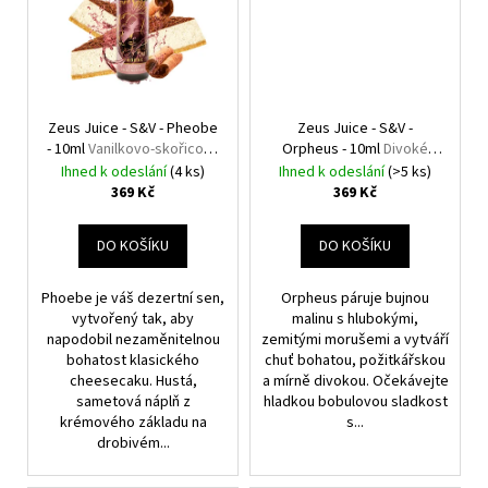
Zeus Juice - S&V - Pheobe
Zeus Juice - S&V -
- 10ml
Vanilkovo-skořicový
Orpheus - 10ml
Divoké
cheesecake
maliny s moruší
Ihned k odeslání
(4 ks)
Ihned k odeslání
(>5 ks)
369 Kč
369 Kč
DO KOŠÍKU
DO KOŠÍKU
Phoebe je váš dezertní sen,
Orpheus páruje bujnou
vytvořený tak, aby
malinu s hlubokými,
napodobil nezaměnitelnou
zemitými morušemi a vytváří
bohatost klasického
chuť bohatou, požitkářskou
cheesecaku. Hustá,
a mírně divokou. Očekávejte
sametová náplň z
hladkou bobulovou sladkost
krémového základu na
s...
drobivém...