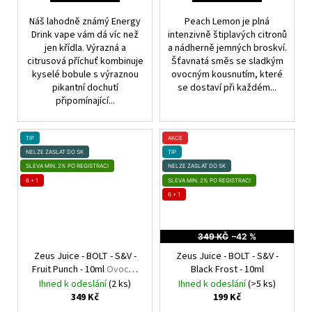
Náš lahodně známý Energy
Peach Lemon je plná
Drink vape vám dá víc než
intenzivně štiplavých citronů
jen křídla. Výrazná a
a nádherně jemných broskví.
citrusová příchuť kombinuje
Šťavnatá směs se sladkým
kyselé bobule s výraznou
ovocným kousnutím, které
pikantní dochutí
se dostaví při každém...
připomínající...
TIP
AKCE
NELZE ZASLAT DO SK
TIP
SLEVA MIN. 2% PO REGISTRACI
NELZE ZASLAT DO SK
6 + 1
SLEVA MIN. 2% PO REGISTRACI
6 + 1
349 KČ
–42 %
Zeus Juice - BOLT - S&V -
Zeus Juice - BOLT - S&V -
Fruit Punch - 10ml
Ovocný
Black Frost - 10ml
mix
Ihned k odeslání
(2 ks)
Ihned k odeslání
(>5 ks)
349 Kč
199 Kč