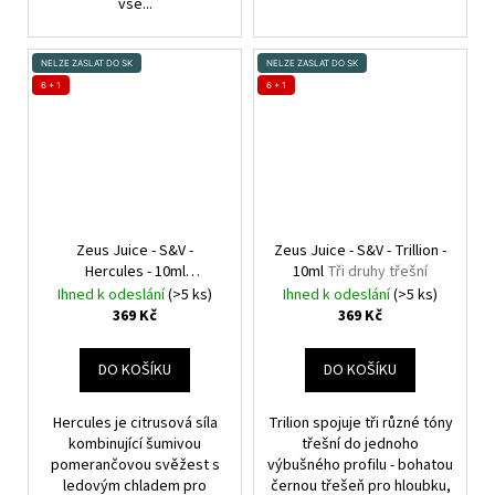
vše...
NELZE ZASLAT DO SK
NELZE ZASLAT DO SK
6 + 1
6 + 1
Zeus Juice - S&V -
Zeus Juice - S&V - Trillion -
Hercules - 10ml
10ml
Tři druhy třešní
Vychlazený pomeranč
Ihned k odeslání
(>5 ks)
Ihned k odeslání
(>5 ks)
369 Kč
369 Kč
DO KOŠÍKU
DO KOŠÍKU
Hercules je citrusová síla
Trilion spojuje tři různé tóny
kombinující šumivou
třešní do jednoho
pomerančovou svěžest s
výbušného profilu - bohatou
ledovým chladem pro
černou třešeň pro hloubku,