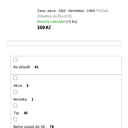
a
Zeus Juice - S&V - Vermilion - 10ml
Třešeň,
j
Chladivá složka (ICE)
í
Ihned k odeslání
(>5 ks)
369 Kč
t
?
HLEDAT
Na skladě
61
Akce
5
D
o
Novinka
1
p
o
Tip
45
r
u
Nelze zaslat do SK
78