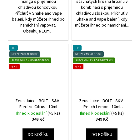
manga s příjemnou
šťavnatých hroznů hroznů v
chladivou koncovkou.
kombinaci s příjemnou
Příchuť v Shake and Vape
chladivou složkou. Příchuť v
balení, kdy můžete ihned po
Shake and Vape balení, kdy
namíchání vapovat.
můžete ihned po namíchání...
Obsahuje 10ml...
TIP
TIP
NELZE ZASLAT DO SK
NELZE ZASLAT DO SK
SLEVA MIN. 2% PO REGISTRACI
SLEVA MIN. 2% PO REGISTRACI
6 + 1
6 + 1
Zeus Juice - BOLT - S&V -
Zeus Juice - BOLT - S&V -
Electric Citrus - 10ml
Peach Lemon - 10ml
Citrón, Broskev
Ihned k odeslání
(>5 ks)
Ihned k odeslání
(>5 ks)
349 Kč
349 Kč
DO KOŠÍKU
DO KOŠÍKU