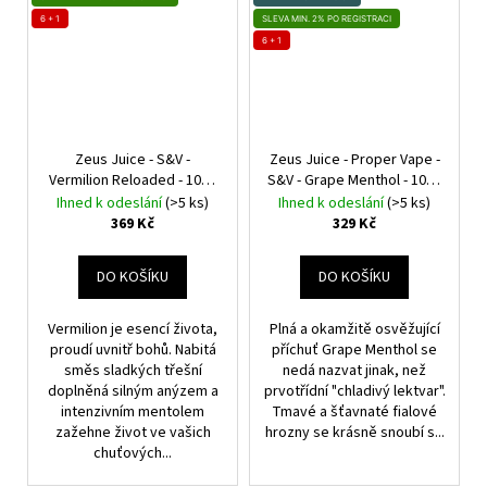
6 + 1
SLEVA MIN. 2% PO REGISTRACI
6 + 1
Zeus Juice - S&V -
Zeus Juice - Proper Vape -
Vermilion Reloaded - 10ml
S&V - Grape Menthol - 10ml
Anýz, Mentol, Třešeň,
Hroznové víno, Mentol
Ihned k odeslání
(>5 ks)
Ihned k odeslání
(>5 ks)
Chladivá složka (ICE)
369 Kč
329 Kč
DO KOŠÍKU
DO KOŠÍKU
Vermilion je esencí života,
Plná a okamžitě osvěžující
proudí uvnitř bohů. Nabitá
příchuť Grape Menthol se
směs sladkých třešní
nedá nazvat jinak, než
doplněná silným anýzem a
prvotřídní "chladivý lektvar".
intenzivním mentolem
Tmavé a šťavnaté fialové
zažehne život ve vašich
hrozny se krásně snoubí s...
chuťových...