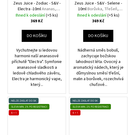
Zeus Juice - Zodiac - S&V -
Zeus Juice - S&V - Selene -
Electra -10ml
Ananas,
10ml
Borůvka, Třešeň,
Chladivá složka (ICE)
Malina
Ihned k odeslání
(>5 ks)
Ihned k odeslání
(>5 ks)
369 Kč
369 Kč
DO KOŠÍKU
DO KOŠÍKU
Vychutnejte si ledovou
Nádherná směs bobulí,
harmonii naší ananasové
zachycuje božskou
příchutě "Electra". Symfonie
lahodnost léta. Ovocný a
ananasové sladkosti a
aromatický nádech, který je
ledově chladivého závěru,
důmyslnou směsí třešní,
Electra je harmonický vape,
malin a borůvek, rozechvívá
který...
chuťové...
NELZE ZASLAT DO SK
NELZE ZASLAT DO SK
SLEVA MIN. 2% PO REGISTRACI
SLEVA MIN. 2% PO REGISTRACI
6 + 1
6 + 1