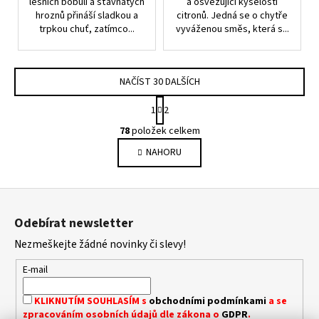
lesních bobulí a šťavnatých
a osvěžující kyselosti
hroznů přináší sladkou a
citronů. Jedná se o chytře
trpkou chuť, zatímco...
vyváženou směs, která s...
NAČÍST 30 DALŠÍCH
S
1
2
T
O
R
78
položek celkem
V
Á
NAHORU
L
N
K
Á
O
D
Z
V
A
Á
á
C
Odebírat newsletter
N
p
Í
Í
Nezmeškejte žádné novinky či slevy!
P
a
R
t
E-mail
V
í
K
KLIKNUTÍM SOUHLASÍM s
obchodními podmínkami
a se
Y
zpracováním osobních údajů dle zákona o
GDPR
.