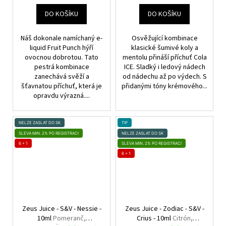
DO KOŠÍKU
DO KOŠÍKU
Náš dokonale namíchaný e-
Osvěžující kombinace
liquid Fruit Punch hýří
klasické šumivé koly a
ovocnou dobrotou. Tato
mentolu přináší příchuť Cola
pestrá kombinace
ICE. Sladký i ledový nádech
zanechává svěží a
od nádechu až po výdech. S
šťavnatou příchuť, která je
přidanými tóny krémového...
opravdu výrazná....
NELZE ZASLAT DO SK
TIP
SLEVA MIN. 2% PO REGISTRACI
NELZE ZASLAT DO SK
6 + 1
SLEVA MIN. 2% PO REGISTRACI
6 + 1
Zeus Juice - S&V - Nessie -
Zeus Juice - Zodiac - S&V -
10ml
Pomeranč,
Crius - 10ml
Citrón,