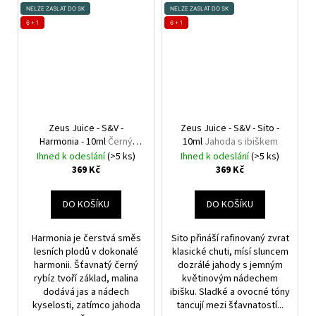
NELZE ZASLAT DO SK
NELZE ZASLAT DO SK
6 + 1
6 + 1
Zeus Juice - S&V -
Zeus Juice - S&V - Sito -
Harmonia - 10ml
Černý
10ml
Jahoda s ibiškem
rybíz s malinou a jahodami
Ihned k odeslání
(>5 ks)
Ihned k odeslání
(>5 ks)
369 Kč
369 Kč
DO KOŠÍKU
DO KOŠÍKU
Harmonia je čerstvá směs
Sito přináší rafinovaný zvrat
lesních plodů v dokonalé
klasické chuti, mísí sluncem
harmonii. Šťavnatý černý
dozrálé jahody s jemným
rybíz tvoří základ, malina
květinovým nádechem
dodává jas a nádech
ibišku. Sladké a ovocné tóny
kyselosti, zatímco jahoda
tancují mezi šťavnatostí...