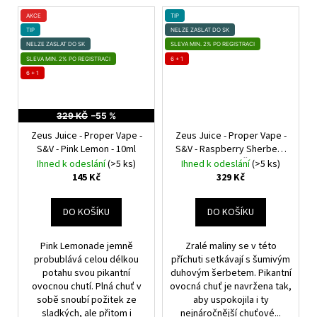
AKCE
TIP
TIP
NELZE ZASLAT DO SK
NELZE ZASLAT DO SK
SLEVA MIN. 2% PO REGISTRACI
SLEVA MIN. 2% PO REGISTRACI
6 + 1
6 + 1
329 KČ
–55 %
Zeus Juice - Proper Vape -
Zeus Juice - Proper Vape -
S&V - Pink Lemon - 10ml
S&V - Raspberry Sherbet -
10ml
Malina, Šerbet
Ihned k odeslání
(>5 ks)
Ihned k odeslání
(>5 ks)
145 Kč
329 Kč
DO KOŠÍKU
DO KOŠÍKU
Pink Lemonade jemně
Zralé maliny se v této
probublává celou délkou
příchuti setkávají s šumivým
potahu svou pikantní
duhovým šerbetem. Pikantní
ovocnou chutí. Plná chuť v
ovocná chuť je navržena tak,
sobě snoubí požitek ze
aby uspokojila i ty
sladkých, ale přitom i
nejnáročnější chuťové...