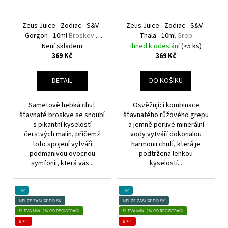
Zeus Juice - Zodiac - S&V -
Zeus Juice - Zodiac - S&V -
Gorgon - 10ml
Broskev s
Thala - 10ml
Grep
malinou
Není skladem
Ihned k odeslání
(>5 ks)
369 Kč
369 Kč
DETAIL
DO KOŠÍKU
Sametově hebká chuť
Osvěžující kombinace
šťavnaté broskve se snoubí
šťavnatého růžového grepu
s pikantní kyselostí
a jemně perlivé minerální
čerstvých malin, přičemž
vody vytváří dokonalou
toto spojení vytváří
harmonii chutí, která je
podmanivou ovocnou
podtržena lehkou
symfonii, která vás...
kyselostí...
TIP
TIP
NELZE ZASLAT DO SK
NELZE ZASLAT DO SK
SLEVA MIN. 2% PO REGISTRACI
SLEVA MIN. 2% PO REGISTRACI
6 + 1
6 + 1