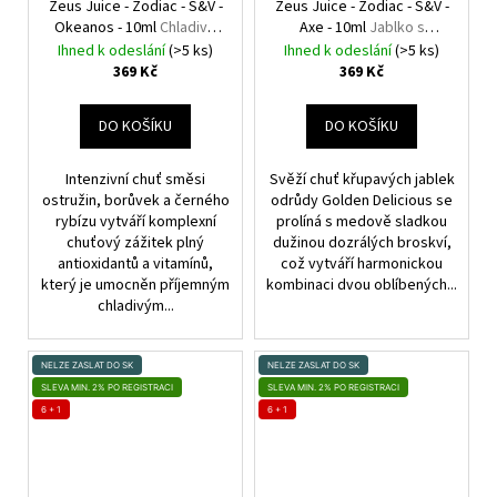
Zeus Juice - Zodiac - S&V -
Zeus Juice - Zodiac - S&V -
Okeanos - 10ml
Chladivé
Axe - 10ml
Jablko s
tmavé bobule
broskví
Ihned k odeslání
(>5 ks)
Ihned k odeslání
(>5 ks)
369 Kč
369 Kč
DO KOŠÍKU
DO KOŠÍKU
Intenzivní chuť směsi
Svěží chuť křupavých jablek
ostružin, borůvek a černého
odrůdy Golden Delicious se
rybízu vytváří komplexní
prolíná s medově sladkou
chuťový zážitek plný
dužinou dozrálých broskví,
antioxidantů a vitamínů,
což vytváří harmonickou
který je umocněn příjemným
kombinaci dvou oblíbených...
chladivým...
NELZE ZASLAT DO SK
NELZE ZASLAT DO SK
SLEVA MIN. 2% PO REGISTRACI
SLEVA MIN. 2% PO REGISTRACI
6 + 1
6 + 1