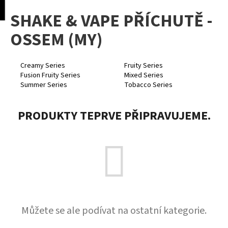
K
pní
Menu
SHAKE & VAPE PŘÍCHUTĚ -
o
Přejít
Zpět
Zpět
na
š
OSSEM (MY)
obsah
í
C
k
o
Creamy Series
Fruity Series
Fusion Fruity Series
Mixed Series
p
Summer Series
Tobacco Series
o
t
PRODUKTY TEPRVE PŘIPRAVUJEME.
ř
e
b
u
j
e
t
Můžete se ale podívat na ostatní kategorie.
e
n