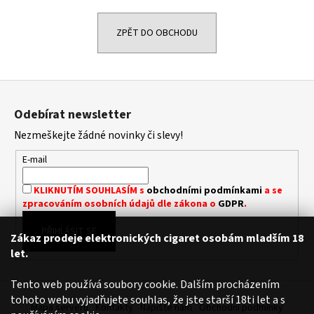
a
j
ZPĚT DO OBCHODU
í
t
Z
?
á
Odebírat newsletter
p
Nezmeškejte žádné novinky či slevy!
a
t
E-mail
HLEDAT
í
KLIKNUTÍM SOUHLASÍM s
obchodními podmínkami
a se
zpracováním osobních údajů dle zákona o
GDPR
.
D
PŘIHLÁSIT SE
o
Zákaz prodeje elektronických cigaret osobám mladším 18
p
let.
o
r
Tento web používá soubory cookie. Dalším procházením
u
tohoto webu vyjadřujete souhlas, že jste starší 18ti let a s
Mapa serveru
Kontakty
Napište nám
Obchodní podmínky