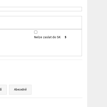
HIP 10ML 3MG
Nelze zaslat do SK
5
ší
Abecedně