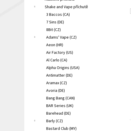
LIQUA ELEMENTS APPLE 10ML 6MG
e
Shake and Vape příchutě
149 Kč
l
Původně:
165 Kč
3 Baccos (CA)
7 Sins (DE)
8Bit (CZ)
Adams' Vape (CZ)
Aeon (HR)
Air Factory (US)
Al Carlo (CA)
Alpha Origins (USA)
Antimatter (DE)
Aramax (CZ)
Avoria (DE)
Bang Bang (CAN)
BAR Series (UK)
Barehead (DE)
Barly (CZ)
Bastard Club (MY)