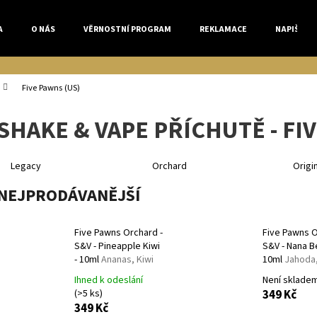
A
O NÁS
VĚRNOSTNÍ PROGRAM
REKLAMACE
NAPIŠTE 
Co potřebujete najít?
Five Pawns (US)
SHAKE & VAPE PŘÍCHUTĚ - FI
HLEDAT
Legacy
Orchard
Origi
NEJPRODÁVANĚJŠÍ
Doporučujeme
Five Pawns Orchard -
Five Pawns O
S&V - Pineapple Kiwi
S&V - Nana Be
- 10ml
Ananas, Kiwi
10ml
Jahoda
Ihned k odeslání
Není sklade
(>5 ks)
349 Kč
349 Kč