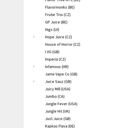
Flavor Tree MTL (DE)
Flavormonks (BE)
Frutie Trio (CZ)
GP Juice (BE)
Higs (LV)
Hope Juice (CZ)
House of Horror (CZ)
I VG (GB)
Imperia (CZ)
Infamous (HR)
Jame Vape Co (GB)
Juice Sauz (GB)
Juicy Mill (USA)
Jumbo (CA)
Jungle Fever (USA)
Jungle Hit (UK)
Just Juice (GB)
Kapkas Flava (DE)