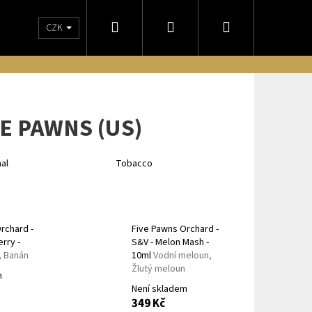
Hledat
Přihlášení
Nákupní
CZK
NÁM
OBCHODNÍ PODMÍNKY
DORUČENIE NA SLOVENSKO
ODSTO
košík
VE PAWNS (US)
nal
Tobacco
rchard -
Five Pawns Orchard -
rry -
S&V - Melon Mash -
, Banán
10ml
Vodní meloun,
Žlutý meloun
Následující
m
Není skladem
349 Kč