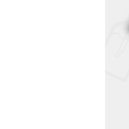
AKCE
8169024078
Kód:
818169024115
NELZE ZASLAT DO SK
SLEVA MIN. 2% PO REGISTRACI
399 KČ
399 KČ
–12 %
–12 %
 - Nana
Five Pawns Orchard - S&V - Melon
anán
Mash - 10ml
Vodní meloun, Žlutý
meloun
Není skladem
349 Kč
DETAIL
 variace,
Tato ovocná příchuť inspirovaná
átí i ty
jihozápadní Asií je formována z
voce svým
vodního melounu Black Diamond,
sladké
medového melounu s kapkami
.
halonského melounu, přičemž byla...