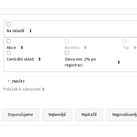
JOYETECH BF SS316 ATOMIZER 0,6OHM
DEKANG DESERT S
48 Kč
159 Kč
Původně:
195 Kč
Na skladě
1
Akce
Novinka
Tip
5
0
0
Centrální sklad
Sleva min. 2% po
5
5
registraci
ZNAČKY
Položek k zobrazení:
5
Ř
A
Doporučujeme
Nejlevnější
Nejdražší
Nejprodávaněj
Z
E
V