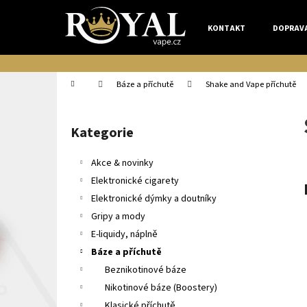
K
Přejít
na
o
KONTAKT
DOPRAV
obsah
Zpět
Zpět
š
do
do
í
k
obchodu
obchodu
Domů
Báze a příchutě
Shake and Vape příchutě
P
o
Kategorie
Přeskočit
s
kategorie
t
Akce & novinky
r
Elektronické cigarety
a
Elektronické dýmky a doutníky
n
Gripy a mody
n
E-liquidy, náplně
í
Báze a příchutě
p
Beznikotinové báze
a
Nikotinové báze (Boostery)
n
Klasické příchutě