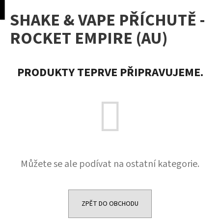
K
pní
Menu
SHAKE & VAPE PŘÍCHUTĚ -
o
Přejít
Zpět
Zpět
na
š
ROCKET EMPIRE (AU)
obsah
í
C
k
o
PRODUKTY TEPRVE PŘIPRAVUJEME.
p
o
t
ř
e
b
u
Můžete se ale podívat na ostatní kategorie.
j
e
t
e
ZPĚT DO OBCHODU
n