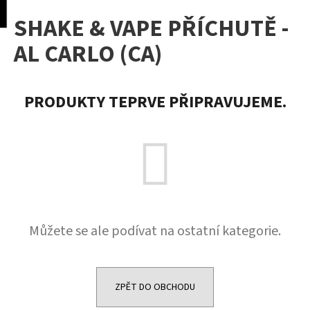
K
pní
Menu
SHAKE & VAPE PŘÍCHUTĚ -
o
Přejít
Zpět
Zpět
na
š
AL CARLO (CA)
obsah
í
C
k
o
PRODUKTY TEPRVE PŘIPRAVUJEME.
p
o
t
ř
e
b
u
Můžete se ale podívat na ostatní kategorie.
j
e
t
e
ZPĚT DO OBCHODU
n