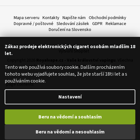
a
j
Mapa serveru
Kontakty
Napište nám
Obchodní podmínky
í
Dopravné / poštovné
Sledování zásilek
GDPR
Reklamace
Doručení na Slovensko
t
?
Zákaz prodeje elektronických cigaret osobám mladším 18
Vytvořil Shoptet
let.
Copyright 2026
Royalvape.cz - Vaše království vapingu
. Všechna
práva vyhrazena.
Upravit nastavení cookies
Tento web používá soubory cookie. Dalším procházením
HLEDAT
tohoto webu vyjadřujete souhlas, že jste starší 18ti let a s
používáním cookie.
page contents
Nastavení
D
o
p
Beru na vědomí a souhlasím
o
r
Beru na vědomí a nesouhlasím
u