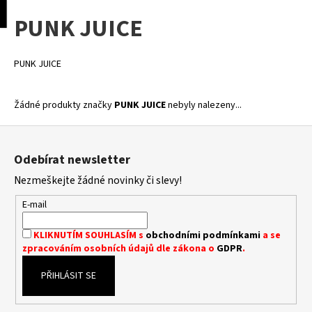
K
pní
Menu
PUNK JUICE
o
Přejít
Zpět
Zpět
na
š
obsah
í
PUNK JUICE
C
k
o
Žádné produkty značky
PUNK JUICE
nebyly nalezeny...
p
o
Z
t
á
Odebírat newsletter
ř
p
Nezmeškejte žádné novinky či slevy!
e
a
b
t
E-mail
u
í
j
KLIKNUTÍM SOUHLASÍM s
obchodními podmínkami
a se
zpracováním osobních údajů dle zákona o
GDPR
.
e
t
PŘIHLÁSIT SE
e
n