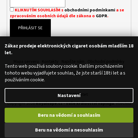
í
a
KLIKNUTÍM SOUHLASÍM s
obchodními podmínkami
a se
j
zpracováním osobních údajů dle zákona o
GDPR
.
í
PŘIHLÁSIT SE
t
?
Zákaz prodeje elektronických cigaret osobám mladším 18
let.
Mapa serveru
Kontakty
Napište nám
Obchodní podmínky
Tento web používá soubory cookie. Dalším procházením
Dopravné / poštovné
Sledování zásilek
GDPR
Reklamace
HLEDAT
tohoto webu vyjadřujete souhlas, že jste starší 18ti let a s
Doručení na Slovensko
používáním cookie.
Vytvořil Shoptet
Nastavení
D
Copyright 2026
Royalvape.cz - Vaše království vapingu
. Všechna
o
práva vyhrazena.
Upravit nastavení cookies
p
Beru na vědomí a souhlasím
o
r
page contents
Beru na vědomí a nesouhlasím
u