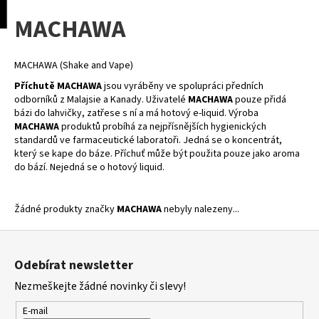
K
pní
Menu
MACHAWA
o
Přejít
Zpět
Zpět
na
š
obsah
í
MACHAWA (Shake and Vape)
C
k
Příchutě MACHAWA
jsou vyráběny ve spolupráci předních
o
odborníků z Malajsie a Kanady. Uživatelé
MACHAWA
pouze přidá
p
bázi do lahvičky, zatřese s ní a má hotový e-liquid. Výroba
MACHAWA
produktů probíhá za nejpřísnějších hygienických
o
standardů ve farmaceutické laboratoři. Jedná se o koncentrát,
t
který se kape do báze. Příchuť může být použita pouze jako aroma
ř
do bází. Nejedná se o hotový liquid.
e
b
Žádné produkty značky
MACHAWA
nebyly nalezeny...
u
Z
j
á
e
Odebírat newsletter
p
t
Nezmeškejte žádné novinky či slevy!
a
e
t
E-mail
n