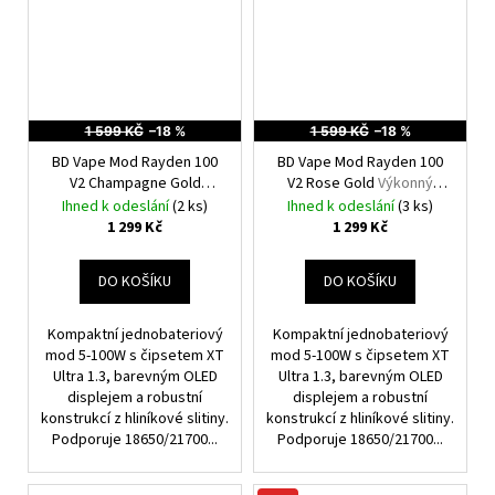
1 599 KČ
–18 %
1 599 KČ
–18 %
BD Vape Mod Rayden 100
BD Vape Mod Rayden 100
V2 Champagne Gold
V2 Rose Gold
Výkonný
Výkonný značkový
značkový elektronický
Ihned k odeslání
(2 ks)
Ihned k odeslání
(3 ks)
elektronický Grip
Grip
1 299 Kč
1 299 Kč
DO KOŠÍKU
DO KOŠÍKU
Kompaktní jednobateriový
Kompaktní jednobateriový
mod 5-100W s čipsetem XT
mod 5-100W s čipsetem XT
Ultra 1.3, barevným OLED
Ultra 1.3, barevným OLED
displejem a robustní
displejem a robustní
konstrukcí z hliníkové slitiny.
konstrukcí z hliníkové slitiny.
Podporuje 18650/21700...
Podporuje 18650/21700...