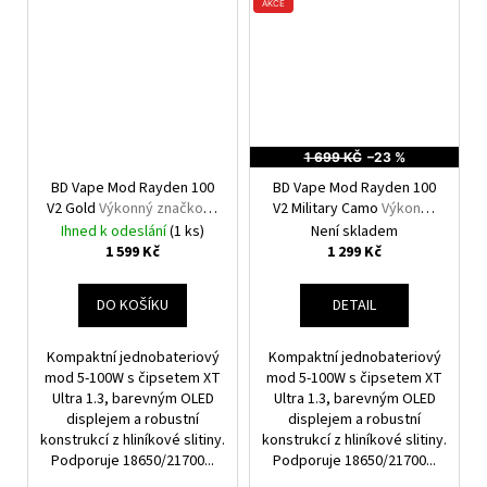
AKCE
1 699 KČ
–23 %
BD Vape Mod Rayden 100
BD Vape Mod Rayden 100
V2 Gold
Výkonný značkový
V2 Military Camo
Výkonný
elektronický Grip
značkový elektronický
Ihned k odeslání
(1 ks)
Není skladem
Grip
1 599 Kč
1 299 Kč
DO KOŠÍKU
DETAIL
Kompaktní jednobateriový
Kompaktní jednobateriový
mod 5-100W s čipsetem XT
mod 5-100W s čipsetem XT
Ultra 1.3, barevným OLED
Ultra 1.3, barevným OLED
displejem a robustní
displejem a robustní
konstrukcí z hliníkové slitiny.
konstrukcí z hliníkové slitiny.
Podporuje 18650/21700...
Podporuje 18650/21700...