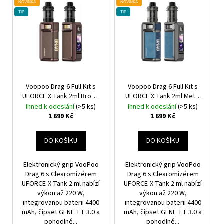
N
NOVINKA
NOVINKA
Ý
TIP
TIP
Í
P
P
I
R
S
O
P
D
R
U
O
Voopoo Drag 6 Full Kit s
Voopoo Drag 6 Full Kit s
K
UFORCE X Tank 2ml Brown
UFORCE X Tank 2ml Metal
D
4400mAh
Gray
4400mAh
T
Ihned k odeslání
(>5 ks)
Ihned k odeslání
(>5 ks)
U
1 699 Kč
1 699 Kč
Ů
K
T
DO KOŠÍKU
DO KOŠÍKU
Ů
Elektronický grip VooPoo
Elektronický grip VooPoo
Drag 6 s Clearomizérem
Drag 6 s Clearomizérem
UFORCE-X Tank 2 ml nabízí
UFORCE-X Tank 2 ml nabízí
výkon až 220 W,
výkon až 220 W,
integrovanou baterii 4400
integrovanou baterii 4400
mAh, čipset GENE TT 3.0 a
mAh, čipset GENE TT 3.0 a
pohodlné...
pohodlné...