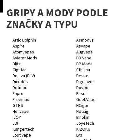
K
pní
Menu
GRIPY A MODY PODLE
o
Přejít
Zpět
Zpět
na
š
ZNAČKY A TYPU
obsah
í
C
k
o
Artic Dolphin
Asmodus
Aspire
Asvape
p
Atomvapes
Augvape
o
Aviator Mods
BD Vape
Blitz
BP Mods
t
Cigstar
Cthulhu
ř
Dejavu (DJV)
Desire
e
Dicodes
Digiflavor
Dotmod
Dovpo
b
Ehpro
Eleaf
u
Freemax
GeekVape
j
GTRS
HCigar
Hellvape
Hotcig
e
IJOY
Innokin
t
JDI
Joyetech
Kangertech
KIZOKU
e
Lost Vape
Lvs
n