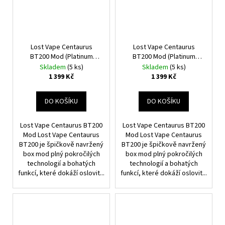
Lost Vape Centaurus
Lost Vape Centaurus
BT200 Mod (Platinum
BT200 Mod (Platinum
Ridge)
Crest)
Skladem
(5 ks)
Skladem
(5 ks)
1 399 Kč
1 399 Kč
DO KOŠÍKU
DO KOŠÍKU
Lost Vape Centaurus BT200
Lost Vape Centaurus BT200
Mod Lost Vape Centaurus
Mod Lost Vape Centaurus
BT200 je špičkově navržený
BT200 je špičkově navržený
box mod plný pokročilých
box mod plný pokročilých
technologií a bohatých
technologií a bohatých
funkcí, které dokáží oslovit...
funkcí, které dokáží oslovit...