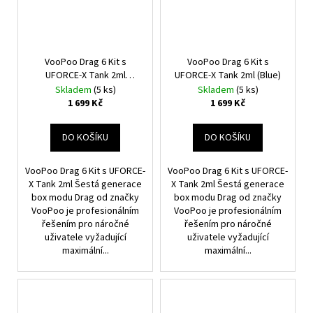
VooPoo Drag 6 Kit s
VooPoo Drag 6 Kit s
UFORCE-X Tank 2ml
UFORCE-X Tank 2ml (Blue)
(Brown)
Skladem
(5 ks)
Skladem
(5 ks)
1 699 Kč
1 699 Kč
DO KOŠÍKU
DO KOŠÍKU
VooPoo Drag 6 Kit s UFORCE-
VooPoo Drag 6 Kit s UFORCE-
X Tank 2ml Šestá generace
X Tank 2ml Šestá generace
box modu Drag od značky
box modu Drag od značky
VooPoo je profesionálním
VooPoo je profesionálním
řešením pro náročné
řešením pro náročné
uživatele vyžadující
uživatele vyžadující
maximální...
maximální...