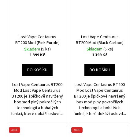
Lost Vape Centaurus
Lost Vape Centaurus
BT200 Mod (Pink Purple)
BT200 Mod (Black Carbon)
Skladem
(5 ks)
Skladem
(5 ks)
1 399 Kč
1 399 Kč
DO KOŠÍKU
DO KOŠÍKU
Lost Vape Centaurus BT200
Lost Vape Centaurus BT200
Mod Lost Vape Centaurus
Mod Lost Vape Centaurus
BT200 je špičkově navržený
BT200 je špičkově navržený
box mod plný pokročilých
box mod plný pokročilých
technologií a bohatých
technologií a bohatých
funkcí, které dokáží oslovit...
funkcí, které dokáží oslovit...
AKCE
AKCE