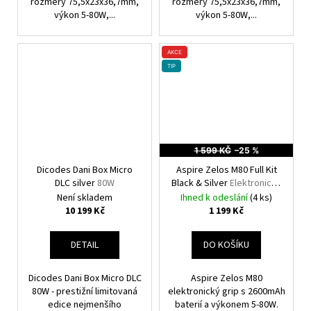
rozměry 75,5x23x36,7mm,
rozměry 75,5x23x36,7mm,
výkon 5-80W,...
výkon 5-80W,...
AKCE
TIP
1 599 KČ
–25 %
Dicodes Dani Box Micro
Aspire Zelos M80 Full Kit
DLC silver
80W
Black & Silver
Elektronický
Grip
Není skladem
Ihned k odeslání
(4 ks)
10 199 Kč
1 199 Kč
DETAIL
DO KOŠÍKU
Dicodes Dani Box Micro DLC
Aspire Zelos M80
80W - prestižní limitovaná
elektronický grip s 2600mAh
edice nejmenšího
baterií a výkonem 5-80W.