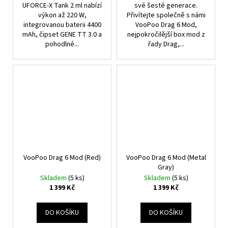
UFORCE-X Tank 2 ml nabízí
své šesté generace.
výkon až 220 W,
Přivítejte společně s námi
integrovanou baterii 4400
VooPoo Drag 6 Mod,
mAh, čipset GENE TT 3.0 a
nejpokročilější box mod z
pohodlné...
řady Drag,...
VooPoo Drag 6 Mod (Red)
VooPoo Drag 6 Mod (Metal
Gray)
Skladem
(5 ks)
Skladem
(5 ks)
1 399 Kč
1 399 Kč
DO KOŠÍKU
DO KOŠÍKU