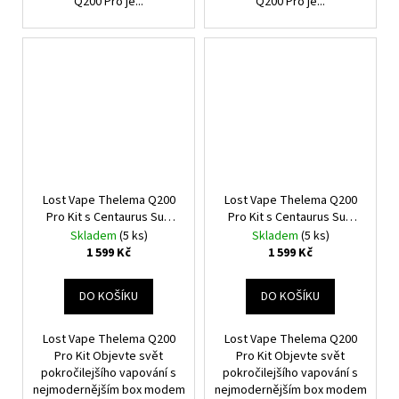
Q200 Pro je...
Q200 Pro je...
Lost Vape Thelema Q200
Lost Vape Thelema Q200
Pro Kit s Centaurus Sub
Pro Kit s Centaurus Sub
Ohm Tank V2 (Desert
Ohm Tank V2 (Dark
Skladem
(5 ks)
Skladem
(5 ks)
Defender)
Guardian)
1 599 Kč
1 599 Kč
DO KOŠÍKU
DO KOŠÍKU
Lost Vape Thelema Q200
Lost Vape Thelema Q200
Pro Kit Objevte svět
Pro Kit Objevte svět
pokročilejšího vapování s
pokročilejšího vapování s
nejmodernějším box modem
nejmodernějším box modem