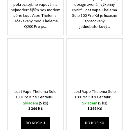
pokročilejšího vapování s
design zvenčí, výkonný
nejmodernějším box modem
uvnitř. Lost Vape Thelema
série Lost Vape Thelema.
Solo 100 Pro Kit je luxusně
Očekávaný mod Thelema
zpracovaný
Q200 Pro je...
jednobaterkový...
Lost Vape Thelema Solo
Lost Vape Thelema Solo
100 Pro Kit s Centaurus
100 Pro Kit s Centaurus
Sub Ohm Tank V2 (Wavy
Sub Ohm Tank V2 (Pink
Skladem
(5 ks)
Skladem
(5 ks)
Gold)
Python)
1 399 Kč
1 399 Kč
DO KOŠÍKU
DO KOŠÍKU