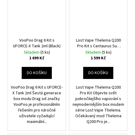
VooPoo Drag 6 Kit s
Lost Vape Thelema Q200
UFORCE-X Tank 2ml (Black)
Pro Kit s Centaurus Sub
Ohm Tank V2 (Shadow
Skladem
(5 ks)
Skladem
(5 ks)
Guardian)
1 699 Kč
1 599 Kč
DO KOŠÍKU
DO KOŠÍKU
VooPoo Drag 6 Kit s UFORCE-
Lost Vape Thelema Q200
X Tank 2ml Šestá generace
Pro Kit Objevte svět
box modu Drag od značky
pokročilejšího vapování s
VooPoo je profesionálním
nejmodernějším box modem
řešením pro náročné
série Lost Vape Thelema.
uživatele vyžadující
Očekávaný mod Thelema
maximální...
Q200 Pro je...