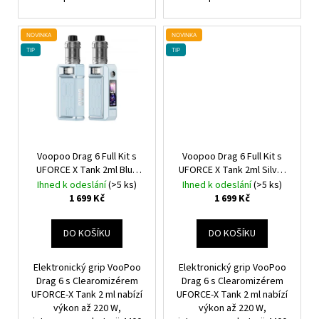
NOVINKA
NOVINKA
TIP
TIP
Voopoo Drag 6 Full Kit s
Voopoo Drag 6 Full Kit s
UFORCE X Tank 2ml Blue
UFORCE X Tank 2ml Silver
4400mAh
4400mAh
Ihned k odeslání
(>5 ks)
Ihned k odeslání
(>5 ks)
1 699 Kč
1 699 Kč
DO KOŠÍKU
DO KOŠÍKU
Elektronický grip VooPoo
Elektronický grip VooPoo
Drag 6 s Clearomizérem
Drag 6 s Clearomizérem
UFORCE-X Tank 2 ml nabízí
UFORCE-X Tank 2 ml nabízí
výkon až 220 W,
výkon až 220 W,