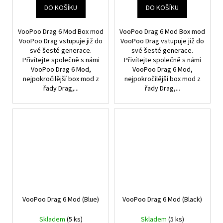
DO KOŠÍKU
DO KOŠÍKU
VooPoo Drag 6 Mod Box mod
VooPoo Drag 6 Mod Box mod
VooPoo Drag vstupuje již do
VooPoo Drag vstupuje již do
své šesté generace.
své šesté generace.
Přivítejte společně s námi
Přivítejte společně s námi
VooPoo Drag 6 Mod,
VooPoo Drag 6 Mod,
nejpokročilější box mod z
nejpokročilější box mod z
řady Drag,...
řady Drag,...
VooPoo Drag 6 Mod (Blue)
VooPoo Drag 6 Mod (Black)
Skladem
(5 ks)
Skladem
(5 ks)