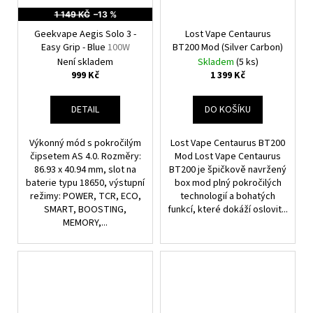
1 149 KČ
–13 %
Geekvape Aegis Solo 3 -
Lost Vape Centaurus
Easy Grip - Blue
100W
BT200 Mod (Silver Carbon)
Není skladem
Skladem
(5 ks)
999 Kč
1 399 Kč
DETAIL
DO KOŠÍKU
Výkonný mód s pokročilým
Lost Vape Centaurus BT200
čipsetem AS 4.0. Rozměry:
Mod Lost Vape Centaurus
86.93 x 40.94 mm, slot na
BT200 je špičkově navržený
baterie typu 18650, výstupní
box mod plný pokročilých
režimy: POWER, TCR, ECO,
technologií a bohatých
SMART, BOOSTING,
funkcí, které dokáží oslovit...
MEMORY,...