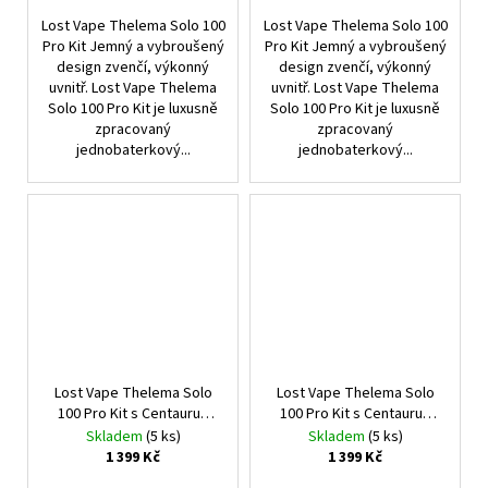
Lost Vape Thelema Solo 100
Lost Vape Thelema Solo 100
Pro Kit Jemný a vybroušený
Pro Kit Jemný a vybroušený
design zvenčí, výkonný
design zvenčí, výkonný
uvnitř. Lost Vape Thelema
uvnitř. Lost Vape Thelema
Solo 100 Pro Kit je luxusně
Solo 100 Pro Kit je luxusně
zpracovaný
zpracovaný
jednobaterkový...
jednobaterkový...
Lost Vape Thelema Solo
Lost Vape Thelema Solo
100 Pro Kit s Centaurus
100 Pro Kit s Centaurus
Sub Ohm Tank V2 (Lotus
Sub Ohm Tank V2 (Carbon
Skladem
(5 ks)
Skladem
(5 ks)
Lilac)
Black)
1 399 Kč
1 399 Kč