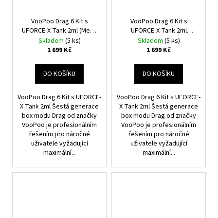
VooPoo Drag 6 Kit s
VooPoo Drag 6 Kit s
UFORCE-X Tank 2ml (Metal
UFORCE-X Tank 2ml
Gray)
(Green)
Skladem
(5 ks)
Skladem
(5 ks)
1 699 Kč
1 699 Kč
DO KOŠÍKU
DO KOŠÍKU
VooPoo Drag 6 Kit s UFORCE-
VooPoo Drag 6 Kit s UFORCE-
X Tank 2ml Šestá generace
X Tank 2ml Šestá generace
box modu Drag od značky
box modu Drag od značky
VooPoo je profesionálním
VooPoo je profesionálním
řešením pro náročné
řešením pro náročné
uživatele vyžadující
uživatele vyžadující
maximální...
maximální...