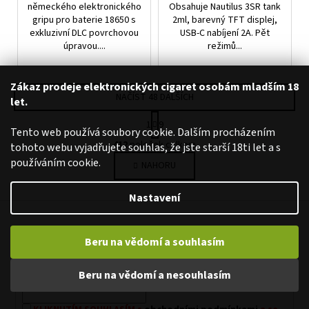
německého elektronického
Obsahuje Nautilus 3SR tank
gripu pro baterie 18650 s
2ml, barevný TFT displej,
exkluzivní DLC povrchovou
USB-C nabíjení 2A. Pět
úpravou....
režimů...
Zákaz prodeje elektronických cigaret osobám mladším 18
NAČÍST 48 DALŠÍCH
let.
S
1
9
T
Tento web používá soubory cookie. Dalším procházením
O
R
412
položek celkem
tohoto webu vyjadřujete souhlas, že jste starší 18ti let a s
V
Á
používáním cookie.
NAHORU
L
N
K
Á
O
D
Nastavení
Z
V
A
Á
á
C
Odebírat newsletter
N
p
Beru na vědomí a souhlasím
Í
Í
Nezmeškejte žádné novinky či slevy!
P
a
R
Beru na vědomí a nesouhlasím
t
E-mail
V
í
K