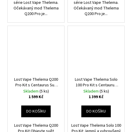
série Lost Vape Thelema.
série Lost Vape Thelema.
Očekávaný mod Thelema
Očekávaný mod Thelema
Q200 Pro je...
Q200 Pro je...
Lost Vape Thelema Q200
Lost Vape Thelema Solo
Pro Kit s Centaurus Sub
100 Pro Kit s Centaurus
Ohm Tank V2 (Armor
Sub Ohm Tank V2 (Wavy
Skladem
(5 ks)
Skladem
(5 ks)
Knight)
Silver)
1 599 Kč
1 399 Kč
DO KOŠÍKU
DO KOŠÍKU
Lost Vape Thelema Q200
Lost Vape Thelema Solo 100
Pro Kit Objevte svět
Pro Kit Jemný a vybroušený