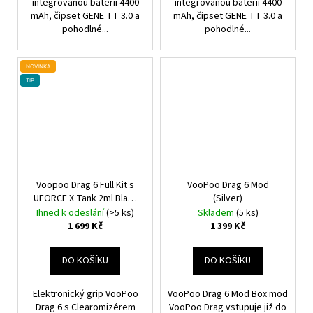
integrovanou baterii 4400
integrovanou baterii 4400
mAh, čipset GENE TT 3.0 a
mAh, čipset GENE TT 3.0 a
pohodlné...
pohodlné...
NOVINKA
TIP
Voopoo Drag 6 Full Kit s
VooPoo Drag 6 Mod
UFORCE X Tank 2ml Black
(Silver)
4400mAh
Ihned k odeslání
(>5 ks)
Skladem
(5 ks)
1 699 Kč
1 399 Kč
DO KOŠÍKU
DO KOŠÍKU
Elektronický grip VooPoo
VooPoo Drag 6 Mod Box mod
Drag 6 s Clearomizérem
VooPoo Drag vstupuje již do