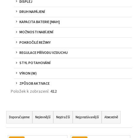
DISPLEJ
DRUH NAPÁJENÍ
KAPACITA BATERIE [MAH]
MOŽNOSTI NABÍJENÍ
POKROČILÉ REŽIMY
REGULACE PŘÍVODU VZDUCHU
STYL POTAHOVÁNÍ
VÝKON (W)
ZPŮSOB AKTIVACE
Položek k zobrazení:
412
Ř
A
Doporučujeme
Nejlevnější
Nejdražší
Nejprodávanější
Abecedně
Z
E
V