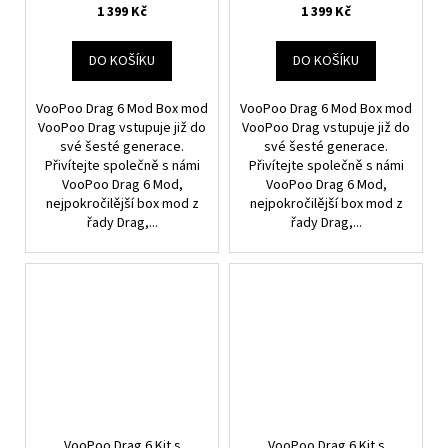
1 399 Kč
1 399 Kč
DO KOŠÍKU
DO KOŠÍKU
VooPoo Drag 6 Mod Box mod
VooPoo Drag 6 Mod Box mod
VooPoo Drag vstupuje již do
VooPoo Drag vstupuje již do
své šesté generace.
své šesté generace.
Přivítejte společně s námi
Přivítejte společně s námi
VooPoo Drag 6 Mod,
VooPoo Drag 6 Mod,
nejpokročilější box mod z
nejpokročilější box mod z
řady Drag,...
řady Drag,...
VooPoo Drag 6 Kit s
VooPoo Drag 6 Kit s