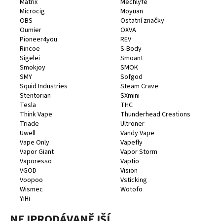
Matrix
Mechlyfe
a
Microcig
Moyuan
OBS
Ostatní značky
j
Oumier
OXVA
í
Pioneer4you
REV
t
Rincoe
S-Body
Sigelei
Smoant
?
Smokjoy
SMOK
SMY
Sofgod
Squid Industries
Steam Crave
Stentorian
SXmini
Tesla
THC
Think Vape
Thunderhead Creations
HLEDAT
Triade
Ultroner
Uwell
Vandy Vape
Vape Only
Vapefly
Vapor Giant
Vapor Storm
D
Vaporesso
Vaptio
o
VGOD
Vision
p
Voopoo
Vsticking
o
Wismec
Wotofo
YiHi
r
u
NEJPRODÁVANĚJŠÍ