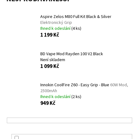
č
u
j
Aspire Zelos M80 Full Kit Black & Silver
e
Elektronický Grip
m
Ihned k odeslání
(4 ks)
e
1 199 Kč
LIQUA
BD Vape Mod Rayden 100 V2 Black
ELEMENTS
Není skladem
APPLE
1 099 Kč
10ML
6MG
149
Innokin CoolFire Z60 - Easy Grip - Blue
60W Mod,
Kč
2500mAh
Původně:
Ihned k odeslání
(2 ks)
165
949 Kč
Kč