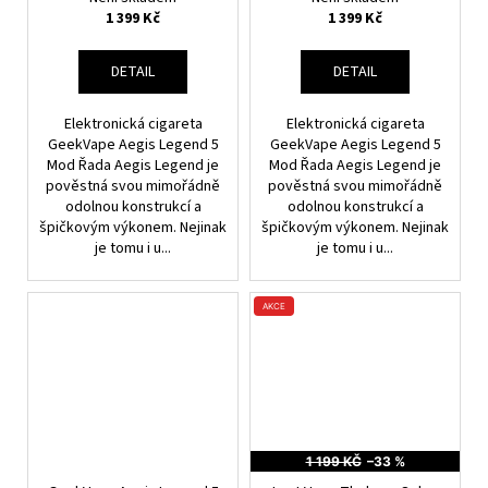
1 399 Kč
1 399 Kč
DETAIL
DETAIL
Elektronická cigareta
Elektronická cigareta
GeekVape Aegis Legend 5
GeekVape Aegis Legend 5
Mod Řada Aegis Legend je
Mod Řada Aegis Legend je
pověstná svou mimořádně
pověstná svou mimořádně
odolnou konstrukcí a
odolnou konstrukcí a
špičkovým výkonem. Nejinak
špičkovým výkonem. Nejinak
je tomu i u...
je tomu i u...
AKCE
1 199 KČ
–33 %