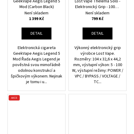
GeekVape Aegis Legend 5
Lost Vape Thelema Solo -
Mod (Carbon Black)
Elektronický Grip - 100W -
Black Classic Black
Není skladem
Není skladem
1 399 Kč
799 Kč
DETAIL
DETAIL
Elektronická cigareta
Výkonný elektronický grip
GeekVape Aegis Legend 5
výrobce Lost Vape.
Mod Řada Aegis Legend je
Rozměry: 104 x 32,6 x 44,2
pověstná svou mimořádně
mm, výstupní výkon: 5 - 100
odolnou konstrukcí a
W, výstupní režimy: POWER /
špičkovým výkonem. Nejinak
VPC / BYPASS / VOLTAGE /
je tomu i u...
TC...
AKCE