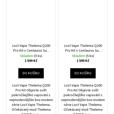
Lost Vape Thelema Q200
Lost Vape Thelema Q200
Pro Kit s Centaurus Sub
Pro Kit s Centaurus Sub
Ohm Tank V2 (Midnight
Ohm Tank V2 (Jungle
Skladem
(5 ks)
Skladem
(5 ks)
Warrior)
Nomad)
1 599 Kč
1 599 Kč
DO KOŠÍKU
DO KOŠÍKU
Lost Vape Thelema Q200
Lost Vape Thelema Q200
Pro Kit Objevte svět
Pro Kit Objevte svět
pokročilejšího vapování s
pokročilejšího vapování s
nejmodernějším box modem
nejmodernějším box modem
série Lost Vape Thelema.
série Lost Vape Thelema.
Očekávaný mod Thelema
Očekávaný mod Thelema