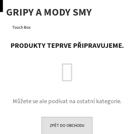
K
pní
Menu
GRIPY A MODY SMY
o
Přejít
Zpět
Zpět
na
š
obsah
í
Touch Box
C
k
o
PRODUKTY TEPRVE PŘIPRAVUJEME.
p
o
t
ř
e
b
u
Můžete se ale podívat na ostatní kategorie.
j
e
t
e
ZPĚT DO OBCHODU
n