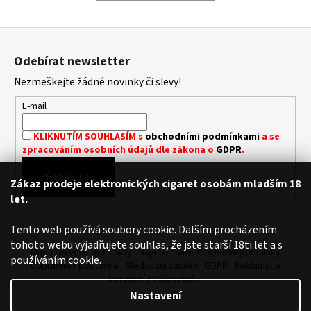
a
Z
j
á
í
Odebírat newsletter
p
t
Nezmeškejte žádné novinky či slevy!
a
?
t
E-mail
í
KLIKNUTÍM SOUHLASÍM s
obchodními podmínkami
a se
zpracováním osobních údajů dle zákona o
GDPR
.
HLEDAT
PŘIHLÁSIT SE
Zákaz prodeje elektronických cigaret osobám mladším 18
let.
D
Tento web používá soubory cookie. Dalším procházením
o
tohoto webu vyjadřujete souhlas, že jste starší 18ti let a s
p
Mapa serveru
Kontakty
Napište nám
Obchodní podmínky
používáním cookie.
o
Dopravné / poštovné
Sledování zásilek
GDPR
Reklamace
Doručení na Slovensko
r
Nastavení
u