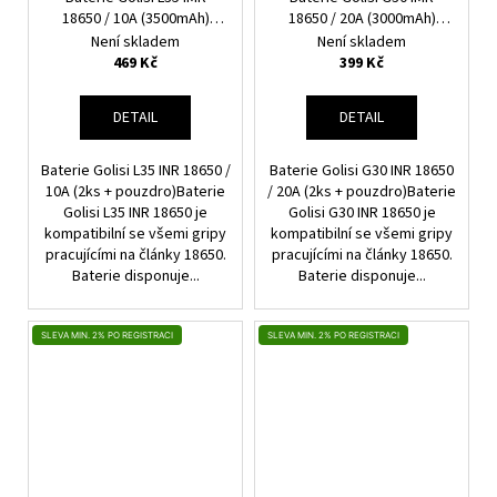
18650 / 10A (3500mAh)
18650 / 20A (3000mAh)
(2ks + pouzdro)
(2ks + pouzdro)
Není skladem
Není skladem
469 Kč
399 Kč
DETAIL
DETAIL
Baterie Golisi L35 INR 18650 /
Baterie Golisi G30 INR 18650
10A (2ks + pouzdro)Baterie
/ 20A (2ks + pouzdro)Baterie
Golisi L35 INR 18650 je
Golisi G30 INR 18650 je
kompatibilní se všemi gripy
kompatibilní se všemi gripy
pracujícími na články 18650.
pracujícími na články 18650.
Baterie disponuje...
Baterie disponuje...
SLEVA MIN. 2% PO REGISTRACI
SLEVA MIN. 2% PO REGISTRACI