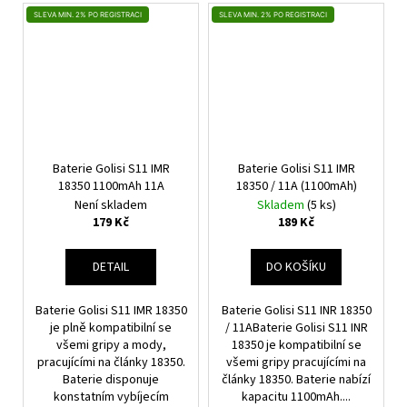
SLEVA MIN. 2% PO REGISTRACI
SLEVA MIN. 2% PO REGISTRACI
Baterie Golisi S11 IMR
Baterie Golisi S11 IMR
18350 1100mAh 11A
18350 / 11A (1100mAh)
Není skladem
Skladem
(5 ks)
179 Kč
189 Kč
DETAIL
DO KOŠÍKU
Baterie Golisi S11 IMR 18350
Baterie Golisi S11 INR 18350
je plně kompatibilní se
/ 11ABaterie Golisi S11 INR
všemi gripy a mody,
18350 je kompatibilní se
pracujícími na články 18350.
všemi gripy pracujícími na
Baterie disponuje
články 18350. Baterie nabízí
konstatním vybíjecím
kapacitu 1100mAh....