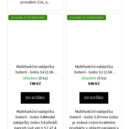
proudem 11A, a...
SLEVA MIN. 2% PO REGISTRACI
SLEVA MIN. 2% PO REGISTRACI
Multifunkční nabíječka
Multifunkční nabíječka
baterií - Golisi S4 (2.0A)
baterií - Golisi S2 (2.0A)
Smart Charger (4 sloty)
Smart Charger (2 sloty)
Skladem
(5 ks)
Skladem
(5 ks)
749 Kč
549 Kč
DO KOŠÍKU
DO KOŠÍKU
Multifunkční nabíječka
Multifunkční nabíječka
baterií - Golisi S4Model
baterií - Golisi S2Firma Golisi
nabíječky Golisi S4 přináší
je známá svými kvalitními
naproti své verzi S2 až 4
produkty v oblasti napájení a