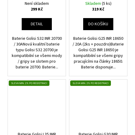
(2ks + pouzdro)
Není skladem
Skladem
(5 ks)
299 Kč
319 Kč
DETAIL
DO KOŠÍKU
Baterie Golisi S32 INR 20700
Baterie Golisi G25 INR 18650
/ 30ANová kvalitní baterie
/ 20A (2ks + pouzdro)Baterie
typu Golisi S32 20700 je
Golisi G25 INR 18650 je
kompatibilní se všemi mody
kompatibilní se všemi gripy
/ gripy se slotem pro
pracujícími na články 18650.
baterie 20700. Baterie...
Baterie disponuje...
SLEVA MIN. 2% PO REGISTRACI
SLEVA MIN. 2% PO REGISTRACI
Baterie Golisi L35 IMR
Baterie Golisi G30 IMR