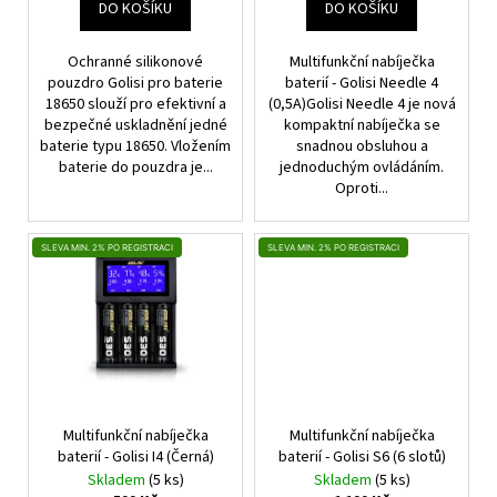
č
T
DO KOŠÍKU
DO KOŠÍKU
u
Ů
j
Ochranné silikonové
Multifunkční nabíječka
e
pouzdro Golisi pro baterie
baterií - Golisi Needle 4
m
18650 slouží pro efektivní a
(0,5A)Golisi Needle 4 je nová
e
bezpečné uskladnění jedné
kompaktní nabíječka se
baterie typu 18650. Vložením
snadnou obsluhou a
baterie do pouzdra je...
jednoduchým ovládáním.
Oproti...
UWELL
CALIBURN
G3
-
SLEVA MIN. 2% PO REGISTRACI
SLEVA MIN. 2% PO REGISTRACI
POD
CARTRIDGE
-
0,9
OHM
-
2ML
67
Kč
Multifunkční nabíječka
Multifunkční nabíječka
Původně:
baterií - Golisi I4 (Černá)
baterií - Golisi S6 (6 slotů)
79
Skladem
(5 ks)
Skladem
(5 ks)
Kč