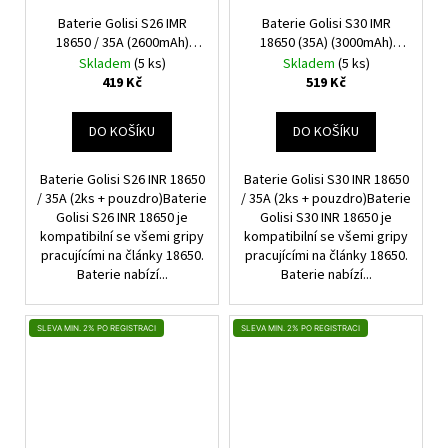
Baterie Golisi S26 IMR
Baterie Golisi S30 IMR
18650 / 35A (2600mAh)
18650 (35A) (3000mAh)
(2ks + pouzdro)
(2ks + pouzdro)
Skladem
(5 ks)
Skladem
(5 ks)
419 Kč
519 Kč
DO KOŠÍKU
DO KOŠÍKU
Baterie Golisi S26 INR 18650
Baterie Golisi S30 INR 18650
/ 35A (2ks + pouzdro)Baterie
/ 35A (2ks + pouzdro)Baterie
Golisi S26 INR 18650 je
Golisi S30 INR 18650 je
kompatibilní se všemi gripy
kompatibilní se všemi gripy
pracujícími na články 18650.
pracujícími na články 18650.
Baterie nabízí...
Baterie nabízí...
SLEVA MIN. 2% PO REGISTRACI
SLEVA MIN. 2% PO REGISTRACI