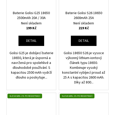
Baterie Golisi G25 18650
Baterie Golisi S26 18650
2500mAh 20A / 30A
2600mAh 25A
Není skladem
Není skladem
199 Kč
219 Kč
DETAIL
DETAIL
Golisi G25 je dobíjecí baterie
Golisi 18650 S26 je vysoce
18650, která je úsporná a
výkonný lithium-iontový
navržená pro spolehlivé a
článek typu 18650.
dlouhodobé používání. S
Kombinuje vysoký
kapacitou 2500 mAh vydrží
konstantní vybíjecí proud až
dlouho a poskytuje...
25 A s kapacitou 2600 mAh.
Díky až 800...
SLEVA MIN. 2% PO REGISTRACI
SLEVA MIN. 2% PO REGISTRACI