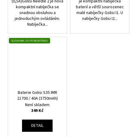
(0,5A)Golisi Needle 2 je nová
je kompaktní nabíječka
kompaktní nabíječka se
baterií a větší sourozenec
snadnou obsluhou a
malé nabíječky Golisi I1. U
jednoduchým ovládáním.
nabíječky Golisi I2...
Nabíječka...
SLEVA MIN. 2% PO REGISTRACI
Baterie Golisi S35 IMR
21700 / 40A (3750mAh)
Není skladem
349 Kč
DETAIL