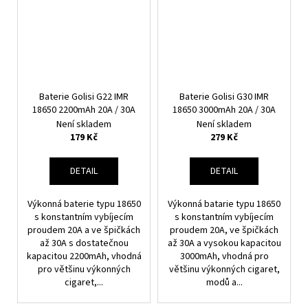
Baterie Golisi G22 IMR
Baterie Golisi G30 IMR
18650 2200mAh 20A / 30A
18650 3000mAh 20A / 30A
Není skladem
Není skladem
179 Kč
279 Kč
DETAIL
DETAIL
Výkonná baterie typu 18650
Výkonná batarie typu 18650
s konstantním vybíjecím
s konstantním vybíjecím
proudem 20A a ve špičkách
proudem 20A, ve špičkách
až 30A s dostatečnou
až 30A a vysokou kapacitou
kapacitou 2200mAh, vhodná
3000mAh, vhodná pro
pro většinu výkonných
většinu výkonných cigaret,
cigaret,...
modů a...