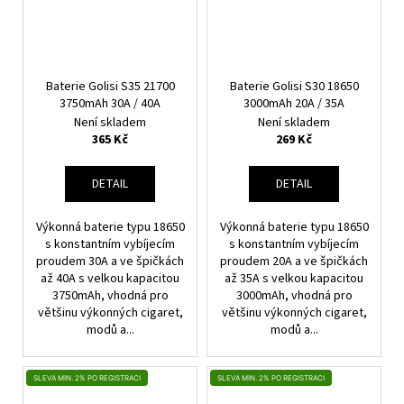
Baterie Golisi S35 21700
Baterie Golisi S30 18650
3750mAh 30A / 40A
3000mAh 20A / 35A
Není skladem
Není skladem
365 Kč
269 Kč
DETAIL
DETAIL
Výkonná baterie typu 18650
Výkonná baterie typu 18650
s konstantním vybíjecím
s konstantním vybíjecím
proudem 30A a ve špičkách
proudem 20A a ve špičkách
až 40A s velkou kapacitou
až 35A s velkou kapacitou
3750mAh, vhodná pro
3000mAh, vhodná pro
většinu výkonných cigaret,
většinu výkonných cigaret,
modů a...
modů a...
SLEVA MIN. 2% PO REGISTRACI
SLEVA MIN. 2% PO REGISTRACI