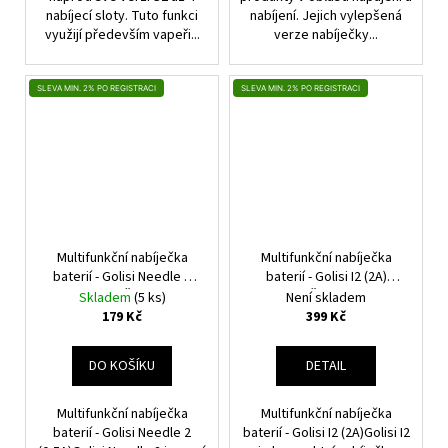
nabíjecí sloty. Tuto funkci
nabíjení. Jejich vylepšená
využijí především vapeři...
verze nabíječky...
SLEVA MIN. 2% PO REGISTRACI
SLEVA MIN. 2% PO REGISTRACI
Multifunkční nabíječka
Multifunkční nabíječka
baterií - Golisi Needle 2
baterií - Golisi I2 (2A)
(0,5A) (Černá)
(Černá)
Skladem
(5 ks)
Není skladem
179 Kč
399 Kč
DO KOŠÍKU
DETAIL
Multifunkční nabíječka
Multifunkční nabíječka
baterií - Golisi Needle 2
baterií - Golisi I2 (2A)Golisi I2