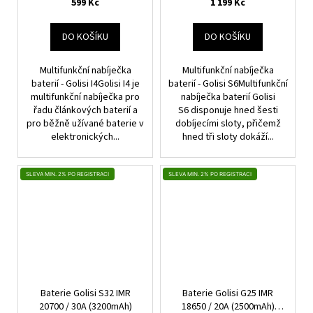
599 Kč
1 199 Kč
DO KOŠÍKU
DO KOŠÍKU
Multifunkční nabíječka
Multifunkční nabíječka
baterií - Golisi I4Golisi I4 je
baterií - Golisi S6Multifunkční
multifunkční nabíječka pro
nabíječka baterií Golisi
řadu článkových baterií a
S6 disponuje hned šesti
pro běžně užívané baterie v
dobíjecími sloty, přičemž
elektronických...
hned tři sloty dokáží...
SLEVA MIN. 2% PO REGISTRACI
SLEVA MIN. 2% PO REGISTRACI
Baterie Golisi S32 IMR
Baterie Golisi G25 IMR
20700 / 30A (3200mAh)
18650 / 20A (2500mAh)