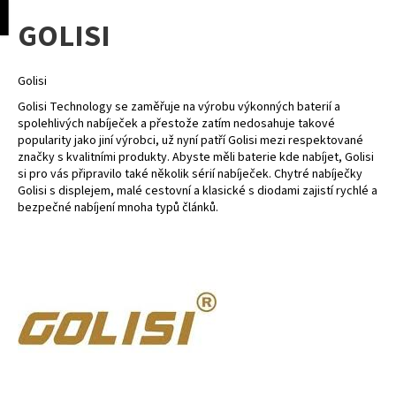
K
pní
Menu
GOLISI
o
Přejít
Zpět
Zpět
na
š
obsah
í
Golisi
C
k
Golisi Technology se zaměřuje na výrobu výkonných baterií a
o
spolehlivých nabíječek a přestože zatím nedosahuje takové
p
popularity jako jiní výrobci, už nyní patří Golisi mezi respektované
značky s kvalitními produkty. Abyste měli baterie kde nabíjet, Golisi
o
si pro vás připravilo také několik sérií nabíječek. Chytré nabíječky
t
Golisi s displejem, malé cestovní a klasické s diodami zajistí rychlé a
ř
bezpečné nabíjení mnoha typů článků.
e
b
u
j
e
t
e
n