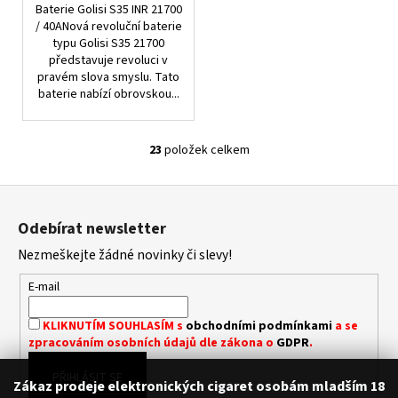
Baterie Golisi S35 INR 21700
/ 40ANová revoluční baterie
typu Golisi S35 21700
představuje revoluci v
pravém slova smyslu. Tato
baterie nabízí obrovskou...
23
položek celkem
O
V
Z
L
á
Á
Odebírat newsletter
D
p
A
Nezmeškejte žádné novinky či slevy!
a
C
t
E-mail
Í
í
P
KLIKNUTÍM SOUHLASÍM s
obchodními podmínkami
a se
R
zpracováním osobních údajů dle zákona o
GDPR
.
V
K
PŘIHLÁSIT SE
Zákaz prodeje elektronických cigaret osobám mladším 18
Y