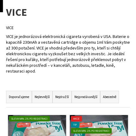
K
pní
Menu
VICE
o
Přejít
Zpět
Zpět
na
š
obsah
í
VICE
C
k
VICE je jednorázová elektronická cigareta vyrobená v USA. Baterie o
o
kapacitě 230mAh a vestavěná cartridge o objemu 1ml Vám poskytne
p
až 300 potažení. VICE je vhodná především pro ty, kteří si chtějí
elektronickou cigaretu vyzkoušet bez velkých investic. Je ideální
o
řešení pro kuřáky, kteří potřebují jednorázově překlenout pobyt v
t
nekuřáckém prostředí – v kanceláři, autobusu, letadle, kině,
ř
restauraci apod.
e
b
Ř
u
A
Doporučujeme
Nejlevnější
Nejdražší
Nejprodávanější
Abecedně
j
Z
e
E
V
t
N
SLEVA MIN. 2% PO REGISTRACI
AKCE
Ý
e
TIP
Í
P
SLEVA MIN. 2% PO REGISTRACI
n