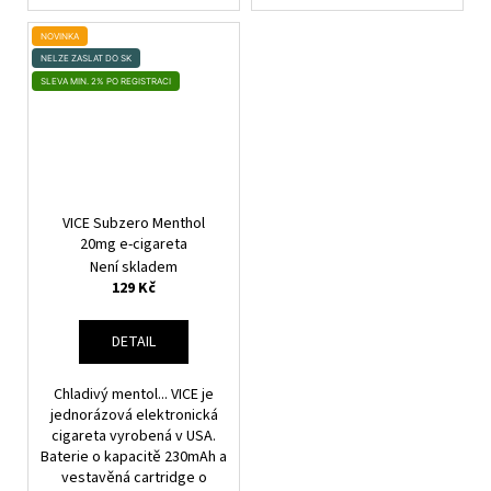
NOVINKA
NELZE ZASLAT DO SK
SLEVA MIN. 2% PO REGISTRACI
VICE Subzero Menthol
20mg e-cigareta
Není skladem
129 Kč
DETAIL
Chladivý mentol... VICE je
jednorázová elektronická
cigareta vyrobená v USA.
Baterie o kapacitě 230mAh a
vestavěná cartridge o