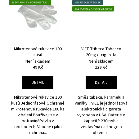
č
SLEVA MIN. 2% PO REGISTRACI
NELZE ZASLAT DO SK
u
SLEVA MIN. 2% PO REGISTRACI
j
e
m
e
Mikrotenové rukavice 100
VICE Tribeca Tabacco
DEKANG
kusů
20mg e-cigareta
MENTOL
Není skladem
Není skladem
10ML
49 Kč
129 Kč
6MG
159
Kč
DETAIL
DETAIL
Původně:
195
Mikrotenové rukavice 100
Směs tabáku, karamelu a
Kč
kusů Jednorázové Ochranné
vanilky... VICE je jednorázová
mikrotenové rukavice 100 ks
elektronická cigareta
v balení Používají se v
vyrobená v USA. Baterie o
potravinářství a v
kapacitě 230mAh a
obchodech. Vhodné i jako
vestavěná cartridge o
ochrana...
objemu...