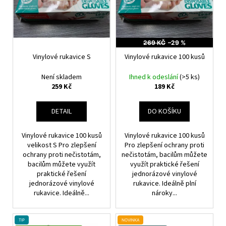
P
I
a
R
S
j
O
P
í
D
R
269 KČ
–29 %
t
U
O
Vinylové rukavice S
Vinylové rukavice 100 kusů
?
K
D
T
Není skladem
Ihned k odeslání
(>5 ks)
U
259 Kč
189 Kč
Ů
K
T
DETAIL
DO KOŠÍKU
HLEDAT
Ů
Vinylové rukavice 100 kusů
Vinylové rukavice 100 kusů
velikost S Pro zlepšení
Pro zlepšení ochrany proti
ochrany proti nečistotám,
nečistotám, bacilům můžete
D
bacilům můžete využít
využít praktické řešení
o
praktické řešení
jednorázové vinylové
p
jednorázové vinylové
rukavice. Ideálně plní
o
rukavice. Ideálně...
nároky...
r
u
TIP
NOVINKA