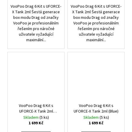
VooPoo Drag 6 Kit s UFORCE-
VooPoo Drag 6 Kit s UFORCE-
X Tank 2ml Šestá generace
X Tank 2ml Šestá generace
box modu Drag od značky
box modu Drag od značky
VooPoo je profesionálním
VooPoo je profesionálním
řešením pro náročné
řešením pro náročné
uživatele vyžadující
uživatele vyžadující
maximální...
maximální...
VooPoo Drag 6 Kit s
VooPoo Drag 6 Kit s
UFORCE-X Tank 2ml
UFORCE-X Tank 2ml (Blue)
(Brown)
Skladem
(5 ks)
Skladem
(5 ks)
1 699 Kč
1 699 Kč