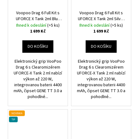
Voopoo Drag 6 Full Kit s
Voopoo Drag 6 Full Kit s
UFORCE X Tank 2ml Blue
UFORCE X Tank 2ml Silver
4400mAh
4400mAh
Ihned k odeslání
(>5 ks)
Ihned k odeslání
(>5 ks)
1 699 Kč
1 699 Kč
DO KOŠÍKU
DO KOŠÍKU
Elektronický grip VooPoo
Elektronický grip VooPoo
Drag 6 s Clearomizérem
Drag 6 s Clearomizérem
UFORCE-X Tank 2 ml nabízí
UFORCE-X Tank 2 ml nabízí
výkon až 220 W,
výkon až 220 W,
integrovanou baterii 4400
integrovanou baterii 4400
mAh, čipset GENE TT 3.0 a
mAh, čipset GENE TT 3.0 a
pohodlné...
pohodlné...
NOVINKA
TIP