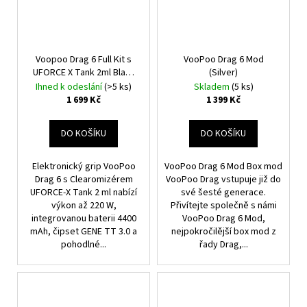
Voopoo Drag 6 Full Kit s
VooPoo Drag 6 Mod
UFORCE X Tank 2ml Black
(Silver)
4400mAh
Ihned k odeslání
(>5 ks)
Skladem
(5 ks)
1 699 Kč
1 399 Kč
DO KOŠÍKU
DO KOŠÍKU
Elektronický grip VooPoo
VooPoo Drag 6 Mod Box mod
Drag 6 s Clearomizérem
VooPoo Drag vstupuje již do
UFORCE-X Tank 2 ml nabízí
své šesté generace.
výkon až 220 W,
Přivítejte společně s námi
integrovanou baterii 4400
VooPoo Drag 6 Mod,
mAh, čipset GENE TT 3.0 a
nejpokročilější box mod z
pohodlné...
řady Drag,...