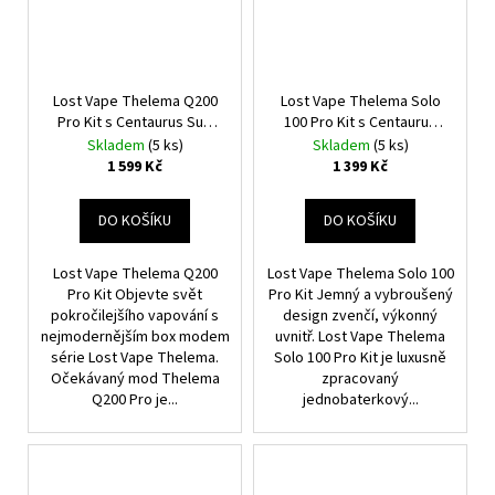
Lost Vape Thelema Q200
Lost Vape Thelema Solo
Pro Kit s Centaurus Sub
100 Pro Kit s Centaurus
Ohm Tank V2 (Armor
Sub Ohm Tank V2 (Wavy
Skladem
(5 ks)
Skladem
(5 ks)
Knight)
Silver)
1 599 Kč
1 399 Kč
DO KOŠÍKU
DO KOŠÍKU
Lost Vape Thelema Q200
Lost Vape Thelema Solo 100
Pro Kit Objevte svět
Pro Kit Jemný a vybroušený
pokročilejšího vapování s
design zvenčí, výkonný
nejmodernějším box modem
uvnitř. Lost Vape Thelema
série Lost Vape Thelema.
Solo 100 Pro Kit je luxusně
Očekávaný mod Thelema
zpracovaný
Q200 Pro je...
jednobaterkový...