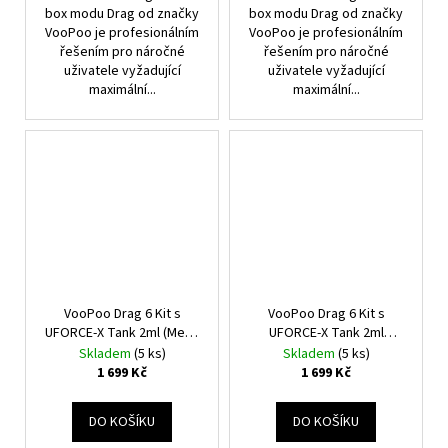
box modu Drag od značky
box modu Drag od značky
VooPoo je profesionálním
VooPoo je profesionálním
řešením pro náročné
řešením pro náročné
uživatele vyžadující
uživatele vyžadující
maximální...
maximální...
VooPoo Drag 6 Kit s
VooPoo Drag 6 Kit s
UFORCE-X Tank 2ml (Metal
UFORCE-X Tank 2ml
Gray)
(Green)
Skladem
(5 ks)
Skladem
(5 ks)
1 699 Kč
1 699 Kč
DO KOŠÍKU
DO KOŠÍKU