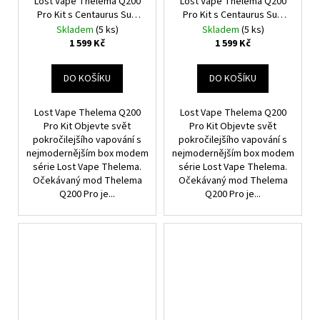
Lost Vape Thelema Q200
Lost Vape Thelema Q200
Pro Kit s Centaurus Sub
Pro Kit s Centaurus Sub
Ohm Tank V2 (Midnight
Ohm Tank V2 (Jungle
Skladem
(5 ks)
Skladem
(5 ks)
Warrior)
Nomad)
1 599 Kč
1 599 Kč
DO KOŠÍKU
DO KOŠÍKU
Lost Vape Thelema Q200
Lost Vape Thelema Q200
Pro Kit Objevte svět
Pro Kit Objevte svět
pokročilejšího vapování s
pokročilejšího vapování s
nejmodernějším box modem
nejmodernějším box modem
série Lost Vape Thelema.
série Lost Vape Thelema.
Očekávaný mod Thelema
Očekávaný mod Thelema
Q200 Pro je...
Q200 Pro je...