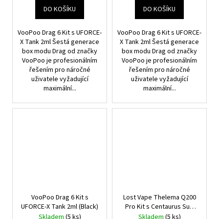
DO KOŠÍKU
DO KOŠÍKU
VooPoo Drag 6 Kit s UFORCE-
VooPoo Drag 6 Kit s UFORCE-
X Tank 2ml Šestá generace
X Tank 2ml Šestá generace
box modu Drag od značky
box modu Drag od značky
VooPoo je profesionálním
VooPoo je profesionálním
řešením pro náročné
řešením pro náročné
uživatele vyžadující
uživatele vyžadující
maximální...
maximální...
VooPoo Drag 6 Kit s
Lost Vape Thelema Q200
UFORCE-X Tank 2ml (Black)
Pro Kit s Centaurus Sub
Ohm Tank V2 (Shadow
Skladem
(5 ks)
Skladem
(5 ks)