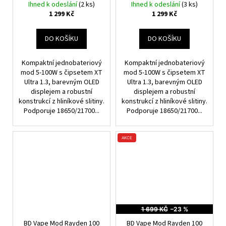
Výkonný značkový
značkový elektronický
Ihned k odeslání
(2 ks)
Ihned k odeslání
(3 ks)
elektronický Grip
Grip
1 299 Kč
1 299 Kč
DO KOŠÍKU
DO KOŠÍKU
Kompaktní jednobateriový
Kompaktní jednobateriový
mod 5-100W s čipsetem XT
mod 5-100W s čipsetem XT
Ultra 1.3, barevným OLED
Ultra 1.3, barevným OLED
displejem a robustní
displejem a robustní
konstrukcí z hliníkové slitiny.
konstrukcí z hliníkové slitiny.
Podporuje 18650/21700...
Podporuje 18650/21700...
AKCE
1 699 KČ
–23 %
BD Vape Mod Rayden 100
BD Vape Mod Rayden 100