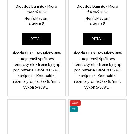
Dicodes Dani Box Micro
Dicodes Dani Box Micro
modrý
80W
fialový
80W
Není skladem
Není skladem
6 499 Kč
6 499 Kč
DETAIL
DETAIL
Dicodes Dani Box Micro 80W
Dicodes Dani Box Micro 80W
- nejmenší špičkový
- nejmenší špičkový
německý elektronický grip
německý elektronický grip
pro baterie 18650 s USB-C
pro baterie 18650 s USB-C
nabíjením. Kompaktní
nabíjením. Kompaktní
rozměry 75,5x23x36,7mm,
rozměry 75,5x23x36,7mm,
výkon 5-80W,...
výkon 5-80W,...
AKCE
TIP