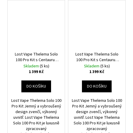
Lost Vape Thelema Solo
Lost Vape Thelema Solo
100 Pro Kit s Centaurus
100 Pro Kit s Centaurus
Sub Ohm Tank V2 (Lotus
Sub Ohm Tank V2 (Carbon
Skladem
(5 ks)
Skladem
(5 ks)
Lilac)
Black)
1 399 Kč
1 399 Kč
DO KOŠÍKU
DO KOŠÍKU
Lost Vape Thelema Solo 100
Lost Vape Thelema Solo 100
Pro Kit Jemný a vybroušený
Pro Kit Jemný a vybroušený
design zvenčí, výkonný
design zvenčí, výkonný
uvnitř. Lost Vape Thelema
uvnitř. Lost Vape Thelema
Solo 100 Pro Kit je luxusně
Solo 100 Pro Kit je luxusně
zpracovaný
zpracovaný