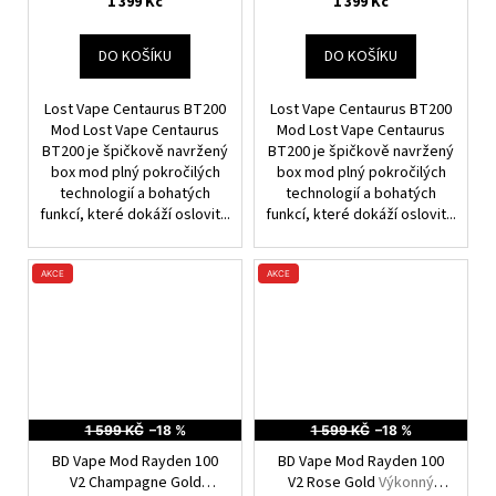
1 399 Kč
1 399 Kč
DO KOŠÍKU
DO KOŠÍKU
Lost Vape Centaurus BT200
Lost Vape Centaurus BT200
Mod Lost Vape Centaurus
Mod Lost Vape Centaurus
BT200 je špičkově navržený
BT200 je špičkově navržený
box mod plný pokročilých
box mod plný pokročilých
technologií a bohatých
technologií a bohatých
funkcí, které dokáží oslovit...
funkcí, které dokáží oslovit...
AKCE
AKCE
1 599 KČ
–18 %
1 599 KČ
–18 %
BD Vape Mod Rayden 100
BD Vape Mod Rayden 100
V2 Champagne Gold
V2 Rose Gold
Výkonný