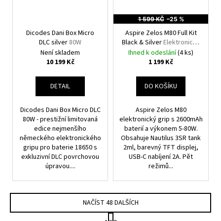
1 599 KČ
–25 %
Dicodes Dani Box Micro
Aspire Zelos M80 Full Kit
DLC silver
80W
Black & Silver
Elektronický
Grip
Není skladem
Ihned k odeslání
(4 ks)
10 199 Kč
1 199 Kč
DETAIL
DO KOŠÍKU
Dicodes Dani Box Micro DLC
Aspire Zelos M80
80W - prestižní limitovaná
elektronický grip s 2600mAh
edice nejmenšího
baterií a výkonem 5-80W.
německého elektronického
Obsahuje Nautilus 3SR tank
gripu pro baterie 18650 s
2ml, barevný TFT displej,
exkluzivní DLC povrchovou
USB-C nabíjení 2A. Pět
úpravou....
režimů...
NAČÍST 48 DALŠÍCH
S