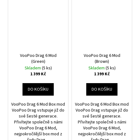
VooPoo Drag 6 Mod
VooPoo Drag 6 Mod
(Green)
(Brown)
Skladem
(5 ks)
Skladem
(5 ks)
1 399 Kč
1 399 Kč
DO KOŠÍKU
DO KOŠÍKU
VooPoo Drag 6 Mod Box mod
VooPoo Drag 6 Mod Box mod
VooPoo Drag vstupuje již do
VooPoo Drag vstupuje již do
své šesté generace.
své šesté generace.
Přivítejte společně s námi
Přivítejte společně s námi
VooPoo Drag 6 Mod,
VooPoo Drag 6 Mod,
nejpokročilější box mod z
nejpokročilější box mod z
řady Drag,...
řady Drag,...