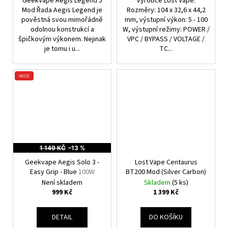
GeekVape Aegis Legend 5
výrobce Lost Vape.
Mod Řada Aegis Legend je
Rozměry: 104 x 32,6 x 44,2
pověstná svou mimořádně
mm, výstupní výkon: 5 - 100
odolnou konstrukcí a
W, výstupní režimy: POWER /
špičkovým výkonem. Nejinak
VPC / BYPASS / VOLTAGE /
je tomu i u...
TC...
AKCE
1 149 KČ
–13 %
Geekvape Aegis Solo 3 -
Lost Vape Centaurus
Easy Grip - Blue
100W
BT200 Mod (Silver Carbon)
Není skladem
Skladem
(5 ks)
999 Kč
1 399 Kč
DETAIL
DO KOŠÍKU