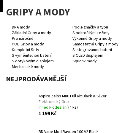
K
pní
Menu
GRIPY A MODY
o
Přejít
Zpět
Zpět
na
š
obsah
í
DNA mody
Podle značky a typu
C
k
Základní Gripy a mody
S pokročilými režimy
o
Pro náročné
Výkonné Gripy a mody
POD Gripy a mody
Samostatné Gripy a mody
p
Kompletní Sety
S integrovanou baterií
o
S vyměnitelnou baterií
S OLED displejem
S dotykovým displejem
Squonk mody
t
Mechanické mody
ř
e
NEJPRODÁVANĚJŠÍ
b
u
Aspire Zelos M80 Full Kit Black & Silver
j
Elektronický Grip
e
Ihned k odeslání
(4 ks)
1 199 Kč
t
e
n
BD Vape Mod Rayden 100 V2 Black