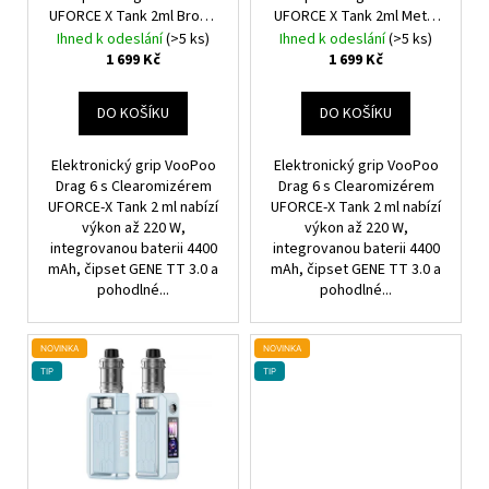
O
K
UFORCE X Tank 2ml Brown
UFORCE X Tank 2ml Metal
D
4400mAh
Gray
4400mAh
T
Ihned k odeslání
(>5 ks)
Ihned k odeslání
(>5 ks)
U
1 699 Kč
1 699 Kč
Ů
K
T
DO KOŠÍKU
DO KOŠÍKU
Ů
Elektronický grip VooPoo
Elektronický grip VooPoo
Drag 6 s Clearomizérem
Drag 6 s Clearomizérem
UFORCE-X Tank 2 ml nabízí
UFORCE-X Tank 2 ml nabízí
výkon až 220 W,
výkon až 220 W,
integrovanou baterii 4400
integrovanou baterii 4400
mAh, čipset GENE TT 3.0 a
mAh, čipset GENE TT 3.0 a
pohodlné...
pohodlné...
NOVINKA
NOVINKA
TIP
TIP