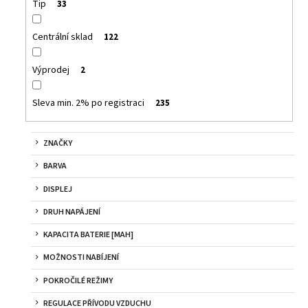
č
Tip
33
u
j
Centrální sklad
122
e
m
Výprodej
2
e
Sleva min. 2% po registraci
235
DEKANG
DESERT
SHIP
ZNAČKY
10ML
11MG
BARVA
159
DISPLEJ
Kč
Původně:
DRUH NAPÁJENÍ
195
Kč
KAPACITA BATERIE [MAH]
MOŽNOSTI NABÍJENÍ
POKROČILÉ REŽIMY
REGULACE PŘÍVODU VZDUCHU