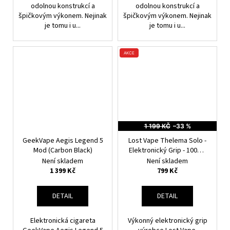
odolnou konstrukcí a
odolnou konstrukcí a
špičkovým výkonem. Nejinak
špičkovým výkonem. Nejinak
je tomu i u...
je tomu i u...
AKCE
1 199 KČ
–33 %
GeekVape Aegis Legend 5
Lost Vape Thelema Solo -
Mod (Carbon Black)
Elektronický Grip - 100W -
Black Classic Black
Není skladem
Není skladem
1 399 Kč
799 Kč
DETAIL
DETAIL
Elektronická cigareta
Výkonný elektronický grip