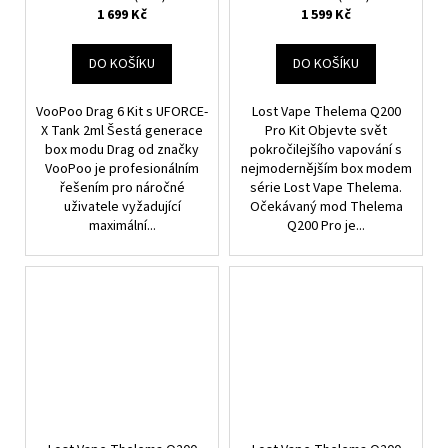
Guardian)
1 699 Kč
1 599 Kč
DO KOŠÍKU
DO KOŠÍKU
VooPoo Drag 6 Kit s UFORCE-
Lost Vape Thelema Q200
X Tank 2ml Šestá generace
Pro Kit Objevte svět
box modu Drag od značky
pokročilejšího vapování s
VooPoo je profesionálním
nejmodernějším box modem
řešením pro náročné
série Lost Vape Thelema.
uživatele vyžadující
Očekávaný mod Thelema
maximální...
Q200 Pro je...