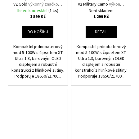
V2 Gold
Výkonný značkový
V2 Military Camo
Výkonný
elektronický Grip
značkový elektronický
Ihned k odeslání
(1 ks)
Není skladem
Grip
1 599 Kč
1 299 Kč
DO KOŠÍKU
DETAIL
Kompaktní jednobateriový
Kompaktní jednobateriový
mod 5-100W s čipsetem XT
mod 5-100W s čipsetem XT
Ultra 1.3, barevným OLED
Ultra 1.3, barevným OLED
displejem a robustní
displejem a robustní
konstrukcí z hliníkové slitiny.
konstrukcí z hliníkové slitiny.
Podporuje 18650/21700...
Podporuje 18650/21700...