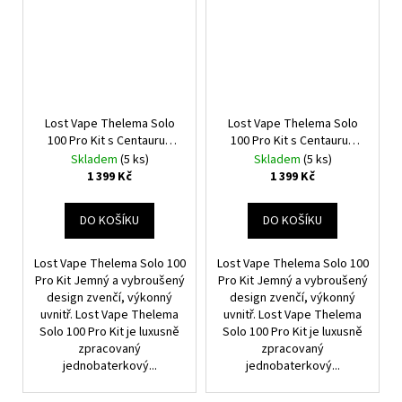
Lost Vape Thelema Solo
Lost Vape Thelema Solo
100 Pro Kit s Centaurus
100 Pro Kit s Centaurus
Sub Ohm Tank V2 (Wavy
Sub Ohm Tank V2 (Pink
Skladem
(5 ks)
Skladem
(5 ks)
Gold)
Python)
1 399 Kč
1 399 Kč
DO KOŠÍKU
DO KOŠÍKU
Lost Vape Thelema Solo 100
Lost Vape Thelema Solo 100
Pro Kit Jemný a vybroušený
Pro Kit Jemný a vybroušený
design zvenčí, výkonný
design zvenčí, výkonný
uvnitř. Lost Vape Thelema
uvnitř. Lost Vape Thelema
Solo 100 Pro Kit je luxusně
Solo 100 Pro Kit je luxusně
zpracovaný
zpracovaný
jednobaterkový...
jednobaterkový...