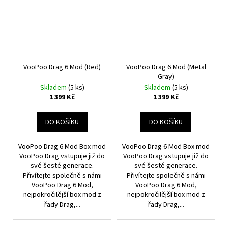
VooPoo Drag 6 Mod (Red)
VooPoo Drag 6 Mod (Metal
Gray)
Skladem
(5 ks)
Skladem
(5 ks)
1 399 Kč
1 399 Kč
DO KOŠÍKU
DO KOŠÍKU
VooPoo Drag 6 Mod Box mod
VooPoo Drag 6 Mod Box mod
VooPoo Drag vstupuje již do
VooPoo Drag vstupuje již do
své šesté generace.
své šesté generace.
Přivítejte společně s námi
Přivítejte společně s námi
VooPoo Drag 6 Mod,
VooPoo Drag 6 Mod,
nejpokročilější box mod z
nejpokročilější box mod z
řady Drag,...
řady Drag,...