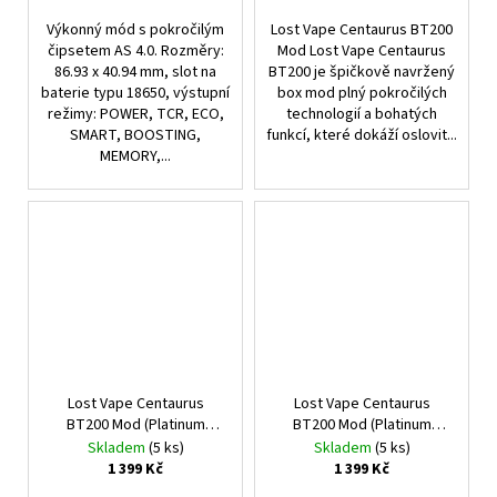
Výkonný mód s pokročilým
Lost Vape Centaurus BT200
čipsetem AS 4.0. Rozměry:
Mod Lost Vape Centaurus
86.93 x 40.94 mm, slot na
BT200 je špičkově navržený
baterie typu 18650, výstupní
box mod plný pokročilých
režimy: POWER, TCR, ECO,
technologií a bohatých
SMART, BOOSTING,
funkcí, které dokáží oslovit...
MEMORY,...
Lost Vape Centaurus
Lost Vape Centaurus
BT200 Mod (Platinum
BT200 Mod (Platinum
Ridge)
Crest)
Skladem
(5 ks)
Skladem
(5 ks)
1 399 Kč
1 399 Kč