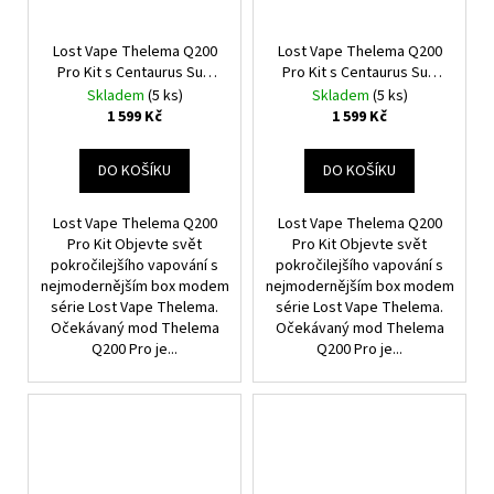
Lost Vape Thelema Q200
Lost Vape Thelema Q200
Pro Kit s Centaurus Sub
Pro Kit s Centaurus Sub
Ohm Tank V2 (Desert
Ohm Tank V2 (Dark
Skladem
(5 ks)
Skladem
(5 ks)
Defender)
Guardian)
1 599 Kč
1 599 Kč
DO KOŠÍKU
DO KOŠÍKU
Lost Vape Thelema Q200
Lost Vape Thelema Q200
Pro Kit Objevte svět
Pro Kit Objevte svět
pokročilejšího vapování s
pokročilejšího vapování s
nejmodernějším box modem
nejmodernějším box modem
série Lost Vape Thelema.
série Lost Vape Thelema.
Očekávaný mod Thelema
Očekávaný mod Thelema
Q200 Pro je...
Q200 Pro je...