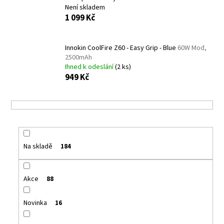
Není skladem
a
1 099 Kč
j
í
t
Innokin CoolFire Z60 - Easy Grip - Blue
60W Mod,
2500mAh
?
Ihned k odeslání
(2 ks)
949 Kč
HLEDAT
Na skladě
184
D
o
Akce
88
p
o
r
Novinka
16
u