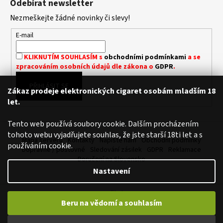
Odebírat newsletter
p
a
Nezmeškejte žádné novinky či slevy!
a
j
t
í
E-mail
í
t
KLIKNUTÍM SOUHLASÍM s
obchodními podmínkami
a se
?
zpracováním osobních údajů dle zákona o
GDPR
.
PŘIHLÁSIT SE
Zákaz prodeje elektronických cigaret osobám mladším 18
let.
HLEDAT
Tento web používá soubory cookie. Dalším procházením
tohoto webu vyjadřujete souhlas, že jste starší 18ti let a s
Mapa serveru
Kontakty
Napište nám
Obchodní podmínky
používáním cookie.
Dopravné / poštovné
Sledování zásilek
GDPR
Reklamace
D
Doručení na Slovensko
o
Nastavení
p
o
Vytvořil Shoptet
r
Beru na vědomí a souhlasím
Copyright 2026
Royalvape.cz - Vaše království vapingu
. Všechna
u
práva vyhrazena.
Upravit nastavení cookies