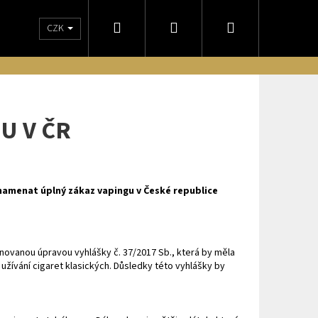
Hledat
Přihlášení
Nákupní
CZK
NÁM
OBCHODNÍ PODMÍNKY
DORUČENIE NA SLOVENSKO
ODSTO
košík
U V ČR
namenat úplný zákaz vapingu v České republice
novanou úpravou vyhlášky č. 37/2017 Sb., která by měla
užívání cigaret klasických. Důsledky této vyhlášky by
Následující