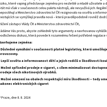
riziko, které vaping představuje zejména pro nezletilé a mladé uživatele a
Stát má však v současnosti celou paletu nástrojů, ale nevyužívá jich. Ilegální
nepostihují a Ministerstvo zdravotnictví ČR rezignovalo na osvětu a informov
existujících se vymýšlejí pravidla nová – která pravděpodobně rovněž do
Vážení zástupci Vlády ČR a Ministerstva zdravotnictví ČR,
žádáme Vás proto, abyste zohlednili tyto argumenty a navrhovanou vyhlášk
podloženou diskusi, která povede k rozumnému řešení potřebné regulace 
Navrhujeme zejména:
-
Důsledné vymáhání v současnosti platné legislativy, která umožňuj
provozovny.
- Lepší osvětu a informovanost dětí a jejich rodičů o škodlivosti kouř
- Možné zpřísnění prodeje e-cigaret, s cílem minimalizovat dostupn
prodeje všech nikotinových výrobků.
- Možné omezení na obalech respektující míru škodlivosti – tedy ome
nakonec elektronických cigaret
V Praze, dne 8. 8. 2024