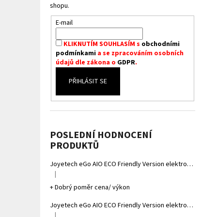
shopu.
E-mail
KLIKNUTÍM SOUHLASÍM s
obchodními
podmínkami
a se zpracováním osobních
údajů dle zákona o
GDPR
.
PŘIHLÁSIT SE
POSLEDNÍ HODNOCENÍ
PRODUKTŮ
Joyetech eGo AIO ECO Friendly Version elektronická cigareta 1700mAh Gradient Grey
|
Hodnocení produktu je 5 z 5 hvězdiček.
+ Dobrý poměr cena/ výkon
Joyetech eGo AIO ECO Friendly Version elektronická cigareta 1700mAh Gradient Yellow
|