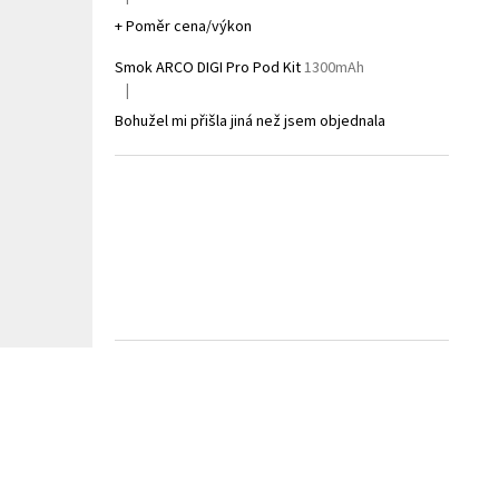
Hodnocení produktu je 5 z 5 hvězdiček.
+ Poměr cena/výkon
Smok ARCO DIGI Pro Pod Kit
1300mAh
|
Hodnocení produktu je 1 z 5 hvězdiček.
Bohužel mi přišla jiná než jsem objednala