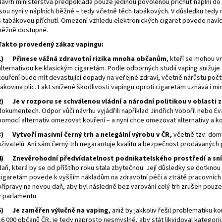
JOYETECH BF SS316 ATOMIZER 0,6OHM
DEKANG DESERT S
Návrh ministerstva předpokládá pouze jedinou povolenou příchuť náplní do e
jsou nyní v náplních běžné – tedy včetně těch tabákových. V důsledku ted
48 Kč
159 Kč
s tabákovou příchutí. Omezení vzhledu elektronických cigaret povede navíc
Původně:
195 Kč
běžně dostupné.
Takto provedený zákaz vapingu:
1) Přinese vážná zdravotní rizika mnoha občanům
, kteří se mohou v
alternativou ke klasickým cigaretám. Podle odborných studií vaping snižuje 
kouření bude mít devastující dopady na veřejné zdraví, včetně nárůstu počt
rakovina plic. Fakt snížené škodlivosti vapingu oproti cigaretám uznává i mini
2) Je v rozporu se schválenou vládní a národní politikou v oblasti z
dokumentech. Odpor vůči návrhu vyjádřili například Jindřich Vobořil nebo Ev
pomocí alternativ omezovat kouření – a nyní chce omezovat alternativy a ko
3) Vytvoří masivní černý trh a nelegální výrobu v ČR,
včetně tzv. domá
uživatelů. Ani sám černý trh negarantuje kvalitu a bezpečnost prodávaných 
4) Znevěrohodní předvídatelnost podnikatelského prostředí a sní
daň, která by se od příštího roku stala zbytečnou. Její důsledky se dotknou 
cigaretám povede k vyšším nákladům na zdravotní péči a ztrátě pracovních 
přípravy na novou daň, aby byl následně bez varování celý trh zrušen pouz
v parlamentu.
5) Je zaměřen výlučně na vaping,
aniž by jakkoliv řešil problematiku 
16 000 občanů ČR, je tedy naprosto nesmyslné, aby stát likvidoval kategor