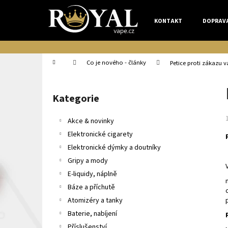
K
Přejít
na
o
KONTAKT
DOPRAV
obsah
Zpět
Zpět
š
do
do
í
k
obchodu
obchodu
Domů
Co je nového - články
Petice proti zákazu 
P
o
Kategorie
Přeskočit
s
kategorie
t
Akce & novinky
r
Elektronické cigarety
a
Elektronické dýmky a doutníky
n
Gripy a mody
n
E-liquidy, náplně
í
Báze a příchutě
p
Atomizéry a tanky
a
Baterie, nabíjení
n
Příslušenství