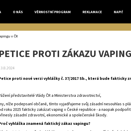
A
O NÁS
VĚRNOSTNÍ PROGRAM
REKLAMACE
NAPIŠTE 
Co potřebujete najít?
vapingu v ČR
PETICE PROTI ZÁKAZU VAPING
HLEDAT
13.8.2024
Petice proti nové verzi vyhlášky č. 37/2017 Sb.,
která bude fakticky z
Doporučujeme
Vážení představitelé Vlády ČR a Ministerstva zdravotnictví,
my, níže podepsaní občané, tímto vyjadřujeme svůj zásadní nesouhlas s plá
od roku 2025 fakticky zakázat
vaping
v České republice - a naopak podpořit 
přinesly zásadní zdravotní, ekonomické a společenské škody.
Proč vyhláška znamená faktický zákaz vapingu?