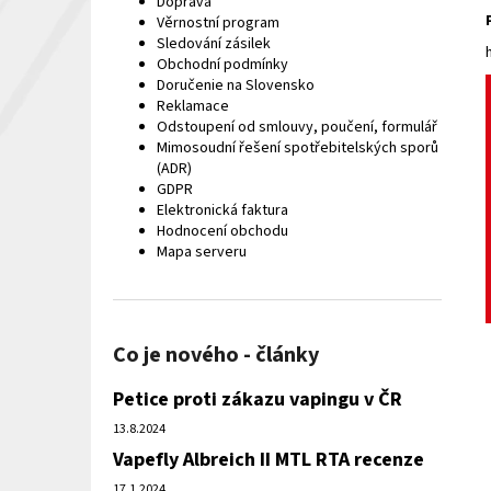
Doprava
Věrnostní program
Sledování zásilek
Obchodní podmínky
Doručenie na Slovensko
Reklamace
Odstoupení od smlouvy, poučení, formulář
Mimosoudní řešení spotřebitelských sporů
(ADR)
GDPR
Elektronická faktura
Hodnocení obchodu
Mapa serveru
Co je nového - články
Petice proti zákazu vapingu v ČR
13.8.2024
Vapefly Albreich II MTL RTA recenze
17.1.2024