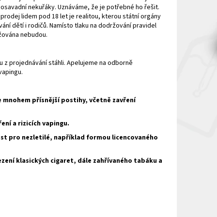
 dosavadní nekuřáky. Uznáváme, že je potřebné ho řešit.
 prodej lidem pod 18 let je realitou, kterou státní orgány
ání dětí i rodičů. Namísto tlaku na dodržování pravidel
držována nebudou.
u z projednávání stáhli. Apelujeme na odborně
vapingu.
e mnohem přísnější postihy, včetně zavření
ení a rizicích vapingu.
ost pro nezletilé, například formou licencovaného
zení klasických cigaret, dále zahřívaného tabáku a