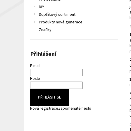
LIQUA ELEMENTS APPLE 10ML 6MG
e
DIY
149 Kč
l
Původně:
165 Kč
Doplňkový sortiment
Produkty nové generace
Značky
Přihlášení
E-mail
Heslo
PŘIHLÁSIT SE
Nová registrace
Zapomenuté heslo