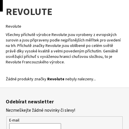
K
pní
Menu
REVOLUTE
o
Přejít
Zpět
Zpět
na
š
obsah
í
Revolute
C
k
Všechny příchutě výrobce Revolute jsou vyrobeny z evropských
o
surovin a jsou připraveny podle nejpřísnějších měřítek pro uvedení
p
na trh. Příchutě značky Revolute jsou oblíbené po celém světě
právě díky vysoké kvalitě a velmi povedeným příchutím. Geniálně
o
osvěžující příchuť s vyváženou hranicí chuťovou složkou, to je
t
Revolute Francouzského výrobce.
ř
e
Žádné produkty značky
Revolute
nebyly nalezeny...
b
Z
u
á
j
Odebírat newsletter
p
e
Nezmeškejte žádné novinky či slevy!
a
t
t
e
E-mail
í
n