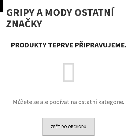
K
pní
Menu
GRIPY A MODY OSTATNÍ
o
Přejít
Zpět
Zpět
na
š
ZNAČKY
obsah
í
C
k
o
PRODUKTY TEPRVE PŘIPRAVUJEME.
p
o
t
ř
e
b
u
Můžete se ale podívat na ostatní kategorie.
j
e
t
e
ZPĚT DO OBCHODU
n