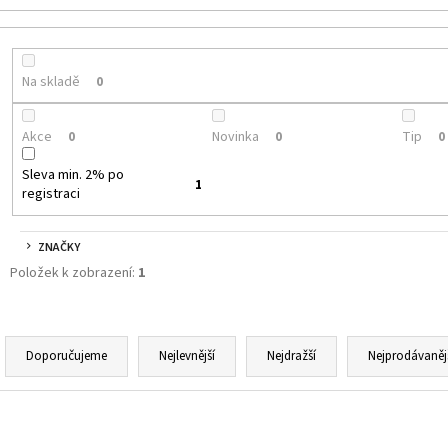
JOYETECH BF SS316 ATOMIZER 0,6OHM
DEKANG DESERT S
48 Kč
159 Kč
Původně:
195 Kč
Na skladě
0
Akce
Novinka
Tip
0
0
0
Sleva min. 2% po
1
registraci
ZNAČKY
Položek k zobrazení:
1
Ř
A
Doporučujeme
Nejlevnější
Nejdražší
Nejprodávaněj
Z
E
V
N
Ý
NELZE ZASLAT DO SK
Kód:
74412723