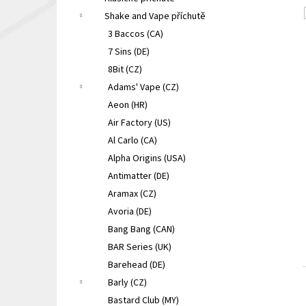
LIQUA ELEMENTS APPLE 10ML 6MG
e
Shake and Vape příchutě
149 Kč
l
Původně:
165 Kč
3 Baccos (CA)
7 Sins (DE)
8Bit (CZ)
Adams' Vape (CZ)
Aeon (HR)
Air Factory (US)
Al Carlo (CA)
Alpha Origins (USA)
Antimatter (DE)
Aramax (CZ)
Avoria (DE)
Bang Bang (CAN)
BAR Series (UK)
Barehead (DE)
Barly (CZ)
Bastard Club (MY)