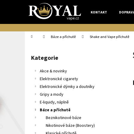
K
Přejít
na
o
KONTAKT
DOPRAV
obsah
Zpět
Zpět
š
do
do
í
k
obchodu
obchodu
Domů
Báze a příchutě
Shake and Vape příchutě
P
o
Kategorie
Přeskočit
s
kategorie
t
Akce & novinky
r
Elektronické cigarety
a
Elektronické dýmky a doutníky
n
Gripy a mody
n
E-liquidy, náplně
í
Báze a příchutě
p
Beznikotinové báze
a
Nikotinové báze (Boostery)
n
Klasické příchutě