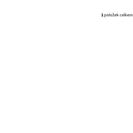
1
položek celkem
O
V
L
Á
D
A
C
Í
P
R
V
K
Y
V
Ý
P
I
S