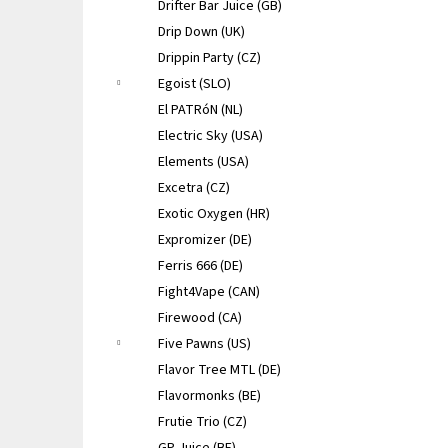
Drifter Bar Juice (GB)
Drip Down (UK)
Drippin Party (CZ)
Egoist (SLO)
El PATRóN (NL)
Electric Sky (USA)
Elements (USA)
Excetra (CZ)
Exotic Oxygen (HR)
Expromizer (DE)
Ferris 666 (DE)
Fight4Vape (CAN)
Firewood (CA)
Five Pawns (US)
Flavor Tree MTL (DE)
Flavormonks (BE)
Frutie Trio (CZ)