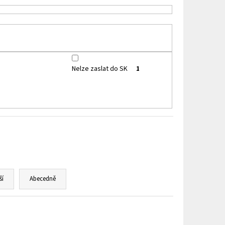
HIP 10ML 3MG
Nelze zaslat do SK
1
ší
Abecedně