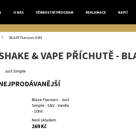
A
O NÁS
VĚRNOSTNÍ PROGRAM
REKLAMACE
NAPIŠTE 
Co potřebujete najít?
BLAZE Flavours (UK)
SHAKE & VAPE PŘÍCHUTĚ - BL
HLEDAT
Just Simple
NEJPRODÁVANĚJŠÍ
Doporučujeme
Blaze Flavours - Just
Simple - S&V - Vanilla
- 10ml
Není skladem
269 Kč