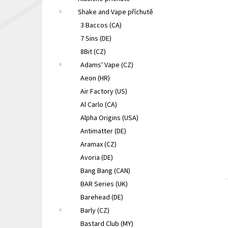
LIQUA ELEMENTS APPLE 10ML 6MG
e
Shake and Vape příchutě
149 Kč
l
Původně:
165 Kč
3 Baccos (CA)
7 Sins (DE)
8Bit (CZ)
Adams' Vape (CZ)
Aeon (HR)
Air Factory (US)
Al Carlo (CA)
Alpha Origins (USA)
Antimatter (DE)
Aramax (CZ)
Avoria (DE)
Bang Bang (CAN)
BAR Series (UK)
Barehead (DE)
Barly (CZ)
Bastard Club (MY)