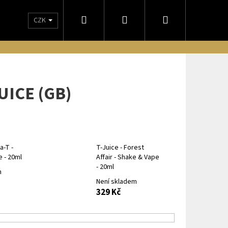
Hledat
Přihlášení
Nákupní
CZK
NÁM
OBCHODNÍ PODMÍNKY
DORUČENIE NA SLOVENSKO
ODSTO
košík
UICE (GB)
a-T -
T-Juice - Forest
 - 20ml
Affair - Shake & Vape
- 20ml
m
Není skladem
329 Kč
Následující