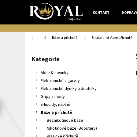
K
Přejít
na
o
KONTAKT
DOPRAV
obsah
Zpět
Zpět
š
do
do
í
k
obchodu
obchodu
Domů
Báze a příchutě
Shake and Vape příchutě
P
o
Kategorie
Přeskočit
s
kategorie
t
Akce & novinky
r
Elektronické cigarety
a
Elektronické dýmky a doutníky
n
Gripy a mody
n
E-liquidy, náplně
í
Báze a příchutě
p
Beznikotinové báze
a
Nikotinové báze (Boostery)
n
Klasické příchutě