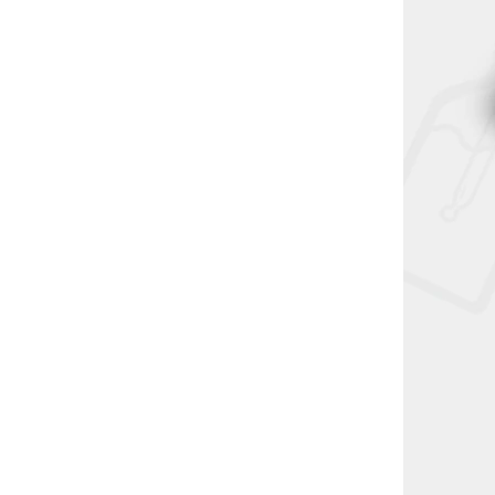
& Vape -
T-Juice - Forest Affair - Shake &
Vape - 20ml
Není skladem
329 Kč
DETAIL
huť, která
Forest Affair je ideální příchuť pro ty,
bobule v
kteří mají rádi pečlivě vyvážené, ale
 zralých
mnohostranné e-liquidy. Borůvky a
 hroznů.
maliny se snoubí s vyváženou
příměsí koření...