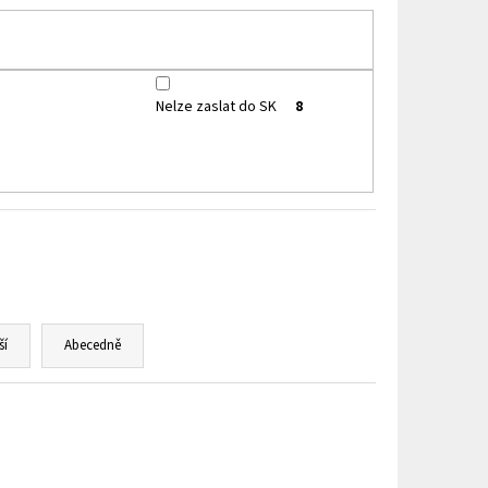
HIP 10ML 3MG
Nelze zaslat do SK
8
ší
Abecedně
NELZE ZASLAT DO SK
Kód:
997496
Kód:
997494
SLEVA MIN. 2% PO REGISTRACI