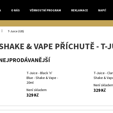
A
O NÁS
VĚRNOSTNÍ PROGRAM
REKLAMACE
NAPIŠTE 
Co potřebujete najít?
T-Juice (GB)
SHAKE & VAPE PŘÍCHUTĚ - T-J
HLEDAT
NEJPRODÁVANĚJŠÍ
Doporučujeme
T-Juice - Black 'n'
T-Juice - Clar
Blue - Shake & Vape -
Shake & Vape
20ml
Není sklade
Není skladem
329 Kč
329 Kč