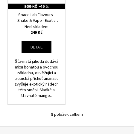
309 KČ
–19 %
Space Lab Flavours -
Shake & Vape - Exotic
Venus - 10ml
Ananas,
Není skladem
Mango, Guava, Jackfruit,
249 Kč
Chladivá složka (ICE)
DETAIL
Šťavnatá jahoda dodává
mixu bohatou a ovocnou
základnu, osvěžující a
tropická příchuť ananasu
zvyšuje exotický nádech
této směsi. Sladké a
šťavnaté mango...
5
položek celkem
O
V
Z
L