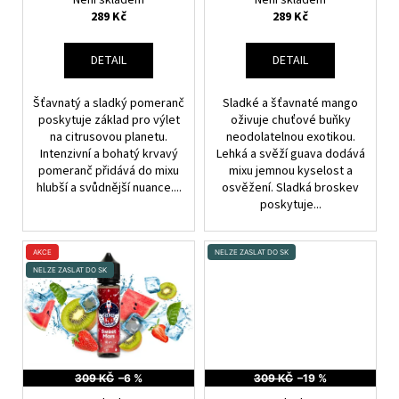
T
U
Mandarinka, Chladivá
Guava, Broskev, Dračí
289 Kč
289 Kč
Ů
K
složka (ICE)
ovoce, Chladivá složka
(ICE)
T
DETAIL
DETAIL
Ů
Šťavnatý a sladký pomeranč
Sladké a šťavnaté mango
poskytuje základ pro výlet
oživuje chuťové buňky
na citrusovou planetu.
neodolatelnou exotikou.
Intenzivní a bohatý krvavý
Lehká a svěží guava dodává
pomeranč přidává do mixu
mixu jemnou kyselost a
hlubší a svůdnější nuance....
osvěžení. Sladká broskev
poskytuje...
AKCE
NELZE ZASLAT DO SK
NELZE ZASLAT DO SK
309 KČ
–6 %
309 KČ
–19 %