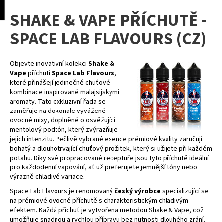
K
pní
Menu
SHAKE & VAPE PŘÍCHUTĚ -
o
Přejít
Zpět
Zpět
na
š
SPACE LAB FLAVOURS (CZ)
obsah
í
C
k
o
Objevte inovativní kolekci
Shake &
Vape
příchutí
Space Lab Flavours
,
p
které přinášejí jedinečné chuťové
o
kombinace inspirované malajsijskými
aromaty. Tato exkluzivní řada se
t
zaměřuje na dokonale vyvážené
ř
ovocné mixy, doplněné o osvěžující
e
mentolový podtón, který zvýrazňuje
jejich intenzitu. Pečlivě vybrané esence prémiové kvality zaručují
b
bohatý a dlouhotrvající chuťový prožitek, který si užijete při každém
u
potahu. Díky své propracované receptuře jsou tyto příchutě ideální
j
pro každodenní vapování, ať už preferujete jemnější tóny nebo
výrazně chladivé variace.
e
Space Lab Flavours je renomovaný
český výrobce
specializující se
t
na prémiové ovocné příchutě s charakteristickým chladivým
e
efektem. Každá příchuť je vytvořena metodou Shake & Vape, což
n
umožňuje snadnou a rychlou přípravu bez nutnosti dlouhého zrání.