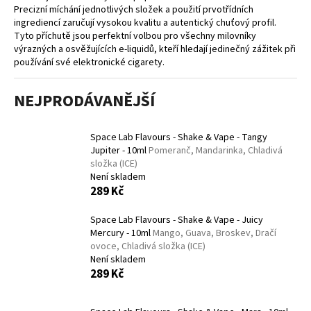
Precizní míchání jednotlivých složek a použití prvotřídních
a
ingrediencí zaručují vysokou kvalitu a autentický chuťový profil.
j
Tyto příchutě jsou perfektní volbou pro všechny milovníky
í
výrazných a osvěžujících e-liquidů, kteří hledají jedinečný zážitek při
používání své elektronické cigarety.
t
?
NEJPRODÁVANĚJŠÍ
Space Lab Flavours - Shake & Vape - Tangy
Jupiter - 10ml
Pomeranč, Mandarinka, Chladivá
HLEDAT
složka (ICE)
Není skladem
289 Kč
D
Space Lab Flavours - Shake & Vape - Juicy
Mercury - 10ml
Mango, Guava, Broskev, Dračí
o
ovoce, Chladivá složka (ICE)
p
Není skladem
o
289 Kč
r
u