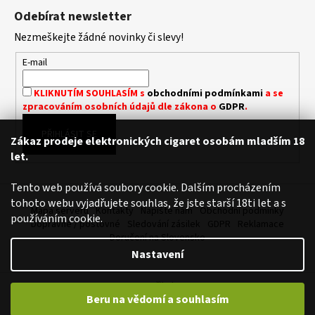
á
Á
Odebírat newsletter
D
p
A
Nezmeškejte žádné novinky či slevy!
a
C
t
E-mail
Í
í
P
KLIKNUTÍM SOUHLASÍM s
obchodními podmínkami
a se
R
zpracováním osobních údajů dle zákona o
GDPR
.
V
K
PŘIHLÁSIT SE
Zákaz prodeje elektronických cigaret osobám mladším 18
Y
let.
V
Ý
Tento web používá soubory cookie. Dalším procházením
P
tohoto webu vyjadřujete souhlas, že jste starší 18ti let a s
I
Mapa serveru
Kontakty
Napište nám
Obchodní podmínky
používáním cookie.
S
Dopravné / poštovné
Sledování zásilek
GDPR
Reklamace
U
Doručení na Slovensko
Nastavení
Vytvořil Shoptet
Beru na vědomí a souhlasím
Copyright 2026
Royalvape.cz - Vaše království vapingu
. Všechna