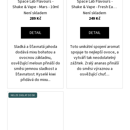
Space Lab Flavours -
Space Lab Flavours -
Shake & Vape - Mars - 10ml
Shake & Vape - Fresh Earth
- 10ml
Ananas, Broskev,
Není skladem
Není skladem
Chladivá složka (ICE)
289 Kč
249 Kč
DETAIL
DETAIL
Sladká a šťavnatá jahoda
Toto unikátní spojení aromat
dodává mixu bohatou a
spojuje to nejlepší ovoce, a
ovocnou základnu,
vytváří tak neodolatelný
osvěžující meloun přináší do
zážitek. Zralý ananas přináší
směsi jemnou sladkost a
do směsi výraznou a
šťavnatost. Kyselé kiwi
osvěžující chuť....
přidává do mixu...
NELZE ZASLAT DO SK