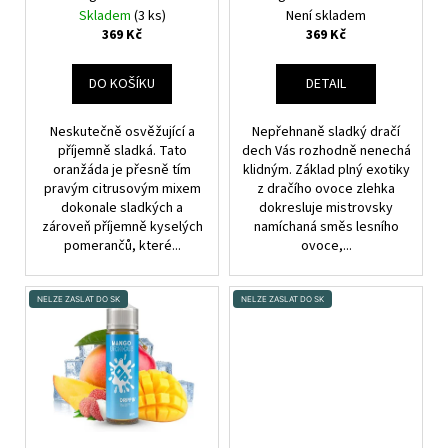
D
ovoce
T
Skladem
(3 ks)
Není skladem
U
369 Kč
369 Kč
Ů
K
T
DO KOŠÍKU
DETAIL
Ů
Neskutečně osvěžující a
Nepřehnaně sladký dračí
příjemně sladká. Tato
dech Vás rozhodně nenechá
oranžáda je přesně tím
klidným. Základ plný exotiky
pravým citrusovým mixem
z dračího ovoce zlehka
dokonale sladkých a
dokresluje mistrovsky
zároveň příjemně kyselých
namíchaná směs lesního
pomerančů, které...
ovoce,...
NELZE ZASLAT DO SK
NELZE ZASLAT DO SK