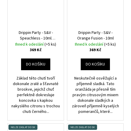
Drippin Party - S&V -
Drippin Party - S&V -
Speachless - 10ml
Orange Fusion - 10ml
Broskvová limonáda
Ihned k odeslání
(>5 ks)
Ihned k odeslání
(>5 ks)
369 Kč
369 Kč
DO KOŠÍKU
DO KOŠÍKU
Základ této chutí tvoří
Neskutečně osvěžující a
dokonale zralé a šťavnaté
příjemně sladká. Tato
broskve, jejichž chuť
oranžáda je přesně tím
perfektně dokresluje
pravým citrusovým mixem
koncovka s kapkou
dokonale sladkých a
nakyslého citronu s trochou
zároveň příjemně kyselých
chuti černého...
pomerančů, které...
NELZE ZASLAT DO SK
NELZE ZASLAT DO SK