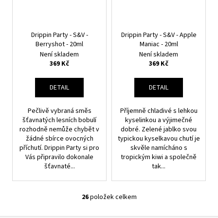
Drippin Party - S&V -
Drippin Party - S&V - Apple
Berryshot - 20ml
Maniac - 20ml
Není skladem
Není skladem
369 Kč
369 Kč
DETAIL
DETAIL
Pečlivě vybraná směs
Příjemně chladivé s lehkou
šťavnatých lesních bobulí
kyselinkou a výjimečné
rozhodně nemůže chybět v
dobré. Zelené jablko svou
žádné sbírce ovocných
typickou kyselkavou chutí je
příchutí. Drippin Party si pro
skvěle namícháno s
Vás připravilo dokonale
tropickým kiwi a společně
šťavnaté...
tak...
26
položek celkem
O
V