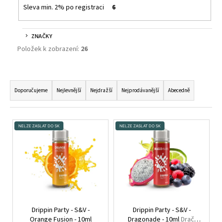
č
Sleva min. 2% po registraci
6
u
j
e
ZNAČKY
m
Položek k zobrazení:
26
e
Ř
DEKANG
A
Doporučujeme
Nejlevnější
Nejdražší
Nejprodávanější
Abecedně
DESERT
Z
SHIP
10ML
E
6MG
V
N
NELZE ZASLAT DO SK
NELZE ZASLAT DO SK
159
Ý
Í
Kč
P
Původně:
P
195
I
Kč
R
S
O
P
D
R
U
O
Drippin Party - S&V -
Drippin Party - S&V -
K
Orange Fusion - 10ml
Dragonade - 10ml
Dračí