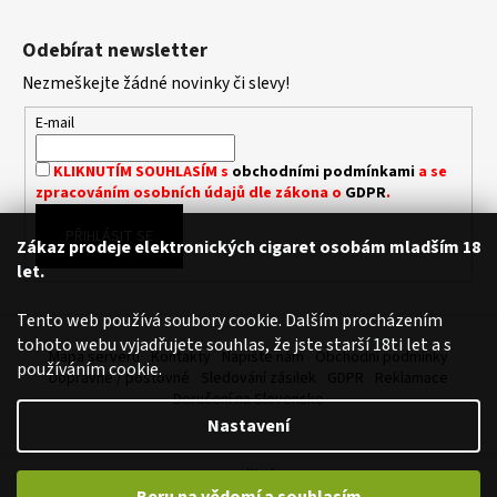
Z
L
á
Á
Odebírat newsletter
D
p
A
Nezmeškejte žádné novinky či slevy!
a
C
t
E-mail
Í
í
P
KLIKNUTÍM SOUHLASÍM s
obchodními podmínkami
a se
R
zpracováním osobních údajů dle zákona o
GDPR
.
V
K
PŘIHLÁSIT SE
Zákaz prodeje elektronických cigaret osobám mladším 18
Y
let.
V
Ý
Tento web používá soubory cookie. Dalším procházením
P
tohoto webu vyjadřujete souhlas, že jste starší 18ti let a s
I
Mapa serveru
Kontakty
Napište nám
Obchodní podmínky
používáním cookie.
S
Dopravné / poštovné
Sledování zásilek
GDPR
Reklamace
U
Doručení na Slovensko
Nastavení
Vytvořil Shoptet