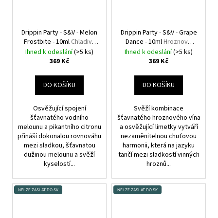
Drippin Party - S&V - Melon
Drippin Party - S&V - Grape
Frostbite - 10ml
Chladivý
Dance - 10ml
Hroznové
vodní meloun a citron
víno a limetka
Ihned k odeslání
(>5 ks)
Ihned k odeslání
(>5 ks)
369 Kč
369 Kč
DO KOŠÍKU
DO KOŠÍKU
Osvěžující spojení
Svěží kombinace
šťavnatého vodního
šťavnatého hroznového vína
melounu a pikantního citronu
a osvěžující limetky vytváří
přináší dokonalou rovnováhu
nezaměnitelnou chuťovou
mezi sladkou, šťavnatou
harmonii, která na jazyku
dužinou melounu a svěží
tančí mezi sladkostí vinných
kyselostí...
hroznů...
NELZE ZASLAT DO SK
NELZE ZASLAT DO SK