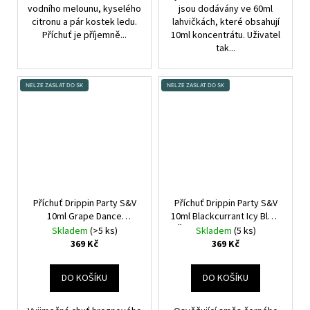
vodního melounu, kyselého
jsou dodávány ve 60ml
citronu a pár kostek ledu.
lahvičkách, které obsahují
Příchuť je příjemně...
10ml koncentrátu. Uživatel
tak...
NELZE ZASLAT DO SK
NELZE ZASLAT DO SK
Příchuť Drippin Party S&V
Příchuť Drippin Party S&V
10ml Grape Dance
10ml Blackcurrant Icy Blast
(Hroznové víno a limetka)
(Černý rybíz a grapefruit)
Skladem
(>5 ks)
Skladem
(5 ks)
369 Kč
369 Kč
DO KOŠÍKU
DO KOŠÍKU