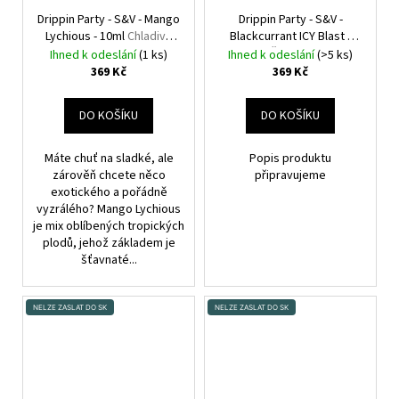
Drippin Party - S&V - Mango
Drippin Party - S&V -
Lychious - 10ml
Chladivé
Blackcurrant ICY Blast -
mango a liči
10ml
Černý rybíz a
Ihned k odeslání
(1 ks)
Ihned k odeslání
(>5 ks)
grapefruit
369 Kč
369 Kč
DO KOŠÍKU
DO KOŠÍKU
Máte chuť na sladké, ale
Popis produktu
zárověň chcete něco
připravujeme
exotického a pořádně
vyzrálého? Mango Lychious
je mix oblíbených tropických
plodů, jehož základem je
šťavnaté...
NELZE ZASLAT DO SK
NELZE ZASLAT DO SK