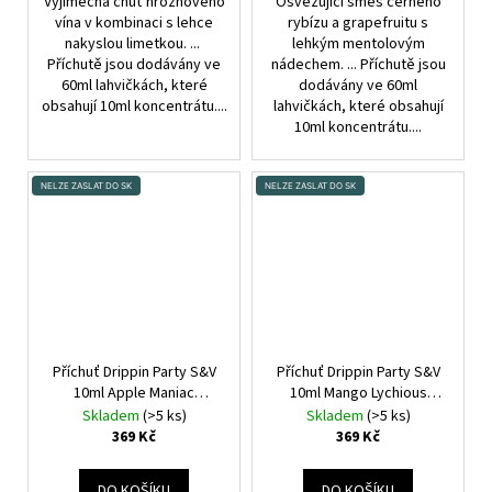
Vyjimečná chuť hroznového
Osvěžující směs černého
vína v kombinaci s lehce
rybízu a grapefruitu s
nakyslou limetkou. ...
lehkým mentolovým
Příchutě jsou dodávány ve
nádechem. ... Příchutě jsou
60ml lahvičkách, které
dodávány ve 60ml
obsahují 10ml koncentrátu....
lahvičkách, které obsahují
10ml koncentrátu....
NELZE ZASLAT DO SK
NELZE ZASLAT DO SK
Příchuť Drippin Party S&V
Příchuť Drippin Party S&V
10ml Apple Maniac
10ml Mango Lychious
(Chladivé jablko a kyselé
(Chladivé mango a liči)
Skladem
(>5 ks)
Skladem
(>5 ks)
kiwi)
369 Kč
369 Kč
DO KOŠÍKU
DO KOŠÍKU