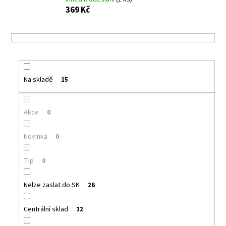
a
369 Kč
j
í
t
?
Na skladě
15
Akce
0
HLEDAT
Novinka
0
D
Tip
0
o
p
Nelze zaslat do SK
26
o
r
Centrální sklad
12
u