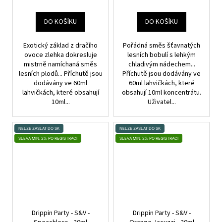
DO KOŠÍKU
DO KOŠÍKU
Exotický základ z dračího
Pořádná směs šťavnatých
ovoce zlehka dokresluje
lesních bobulí s lehkým
mistrně namíchaná směs
chladivým nádechem...
lesních plodů... Příchutě jsou
Příchutě jsou dodávány ve
dodávány ve 60ml
60ml lahvičkách, které
lahvičkách, které obsahují
obsahují 10ml koncentrátu.
10ml...
Uživatel...
NELZE ZASLAT DO SK
NELZE ZASLAT DO SK
SLEVA MIN. 2% PO REGISTRACI
SLEVA MIN. 2% PO REGISTRACI
Drippin Party - S&V -
Drippin Party - S&V -