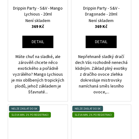
Drippin Party - S&V - Mango
Drippin Party - S&V -
Lychious - 20ml
Dragonade - 20ml
Není skladem
Není skladem
369 Kč
369 Kč
DETAIL
DETAIL
Máte chuť na sladké, ale
Nepřehnaně sladký dračí
zárověň chcete něco
dech Vás rozhodně nenechá
exotického a pořádně
klidným. Základ plný exotiky
vyzrálého? Mango Lychious
z dračího ovoce zlehka
je mix oblíbených tropických
dokresluje mistrovsky
plodů, jehož základem je
namíchaná směs lesního
šťavnaté...
ovoce,...
NELZE ZASLAT DO SK
NELZE ZASLAT DO SK
SLEVA MIN. 2% PO REGISTRACI
SLEVA MIN. 2% PO REGISTRACI