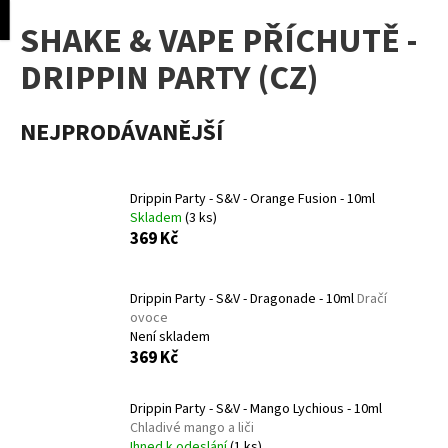
K
pní
Menu
SHAKE & VAPE PŘÍCHUTĚ -
o
Přejít
Zpět
Zpět
na
š
DRIPPIN PARTY (CZ)
obsah
í
C
k
NEJPRODÁVANĚJŠÍ
o
p
o
Drippin Party - S&V - Orange Fusion - 10ml
t
Skladem
(3 ks)
ř
369 Kč
e
b
Drippin Party - S&V - Dragonade - 10ml
Dračí
u
ovoce
j
Není skladem
369 Kč
e
t
Drippin Party - S&V - Mango Lychious - 10ml
e
Chladivé mango a liči
n
Ihned k odeslání
(1 ks)