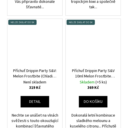
Vás připravilo dokonale
tropickým kiwi a společně
šťavnaté...
tak...
NELZE ZASLAT DO SK
NELZE ZASLAT DO SK
Příchuť Drippin Party S&V:
Příchuť Drippin Party S&V
Melon Frostbite (Chladivý
10ml Melon Frostbite
vodní meloun s citronem)
(Chladivý vodní meloun a
Není skladem
Skladem
(>5 ks)
objem 10ml tabáková
citron)
319 Kč
369 Kč
nálepka Kolek Q
DETAIL
DO KOŠÍKU
Nechte se unášet na vlnách
Dokonalá letní kombinace
svěžesti s touto okouzlující
sladkého melounu a
kombinací šťavnatého
kyselého citronu... Příchutě