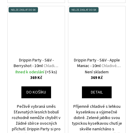
NELZE ZASLAT DO SK
NELZE ZASLAT DO SK
Drippin Party - S&V -
Drippin Party - S&V - Apple
Berryshot - 10ml
Chladivé
Maniac - 10ml
Chladivé
kyselé maliny a sladké
jablko a kyselé kiwi
Ihned k odeslání
(>5 ks)
Není skladem
borůvky
369 Kč
369 Kč
DO KOŠÍKU
DETAIL
Pečlivě vybraná směs
Příjemně chladivé s lehkou
šťavnatých lesních bobulí
kyselinkou a výjimečné
rozhodně nemůže chybět v
dobré. Zelené jablko svou
žádné sbírce ovocných
typickou kyselkavou chutí je
příchutí. Drippin Party si pro
skvěle namícháno s