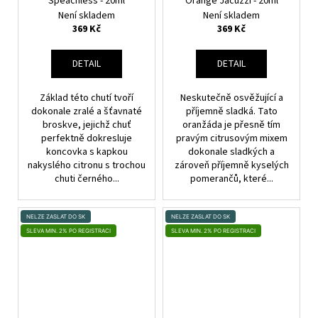
Speachless - 20ml
Orange Jacuzzi - 20ml
Není skladem
Není skladem
369 Kč
369 Kč
DETAIL
DETAIL
Základ této chutí tvoří
Neskutečně osvěžující a
dokonale zralé a šťavnaté
příjemně sladká. Tato
broskve, jejichž chuť
oranžáda je přesně tím
perfektně dokresluje
pravým citrusovým mixem
koncovka s kapkou
dokonale sladkých a
nakyslého citronu s trochou
zároveň příjemně kyselých
chuti černého...
pomerančů, které...
NELZE ZASLAT DO SK
NELZE ZASLAT DO SK
SLEVA MIN. 2% PO REGISTRACI
SLEVA MIN. 2% PO REGISTRACI