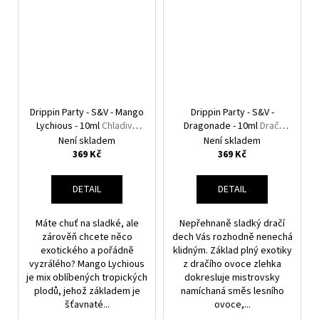
Drippin Party - S&V - Mango
Drippin Party - S&V -
Lychious - 10ml
Chladivé
Dragonade - 10ml
Dračí
mango a liči
ovoce
Není skladem
Není skladem
369 Kč
369 Kč
DETAIL
DETAIL
Máte chuť na sladké, ale
Nepřehnaně sladký dračí
zárověň chcete něco
dech Vás rozhodně nenechá
exotického a pořádně
klidným. Základ plný exotiky
vyzrálého? Mango Lychious
z dračího ovoce zlehka
je mix oblíbených tropických
dokresluje mistrovsky
plodů, jehož základem je
namíchaná směs lesního
šťavnaté...
ovoce,...