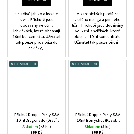
Chladivé jablko a kyselé
Mix tropických plodů ze
kiwi... Příchutě jsou
zralého manga a jemného
dodávány ve 60ml
liči... Příchutě jsou dodávány
lahvičkách, které obsahují
ve 60ml lahvičkách, které
10ml koncentrátu. Uživatel
obsahují 10ml koncentrátu.
tak pouze přidá bázi do
Uživatel tak pouze přidá...
lahvičky,...
NELZE ZASLAT DO SK
NELZE ZASLAT DO SK
Příchuť Drippin Party S&V
Příchuť Drippin Party S&V
10ml Dragonade (Dračí
10ml Berryshot (Kyselé
ovoce)
maliny a sladké borůvky)
Skladem
(>5 ks)
Skladem
(3 ks)
369 Kč
369 Kč