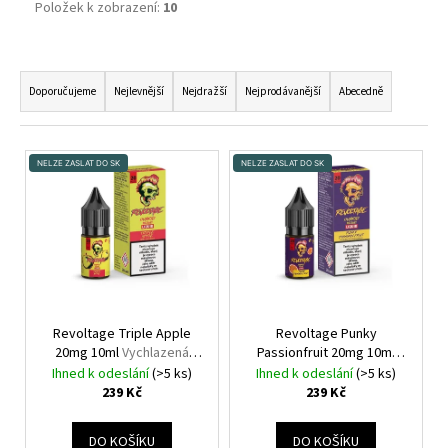
Položek k zobrazení:
10
Ř
A
Doporučujeme
Nejlevnější
Nejdražší
Nejprodávanější
Abecedně
Z
E
V
N
NELZE ZASLAT DO SK
NELZE ZASLAT DO SK
Ý
Í
P
P
I
R
S
O
P
D
R
U
O
Revoltage Triple Apple
Revoltage Punky
K
20mg 10ml
Vychlazená
Passionfruit 20mg 10ml
D
jablka
Chladivá Marakuja
T
Ihned k odeslání
(>5 ks)
Ihned k odeslání
(>5 ks)
U
239 Kč
239 Kč
Ů
K
T
DO KOŠÍKU
DO KOŠÍKU