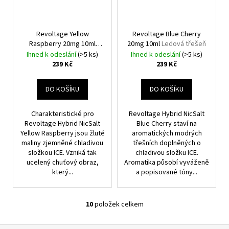
Revoltage Yellow
Revoltage Blue Cherry
Raspberry 20mg 10ml
20mg 10ml
Ledová třešeň
Chladivá malina
Ihned k odeslání
(>5 ks)
Ihned k odeslání
(>5 ks)
239 Kč
239 Kč
DO KOŠÍKU
DO KOŠÍKU
Charakteristické pro
Revoltage Hybrid NicSalt
Revoltage Hybrid NicSalt
Blue Cherry staví na
Yellow Raspberry jsou žluté
aromatických modrých
maliny zjemněné chladivou
třešních doplněných o
složkou ICE. Vzniká tak
chladivou složku ICE.
ucelený chuťový obraz,
Aromatika působí vyváženě
který...
a popisované tóny...
10
položek celkem
O
V