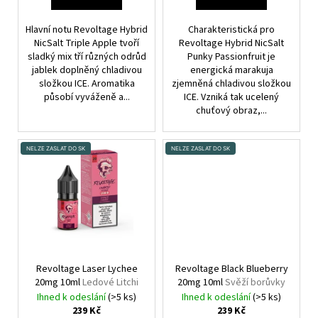
Ů
Hlavní notu Revoltage Hybrid
Charakteristická pro
NicSalt Triple Apple tvoří
Revoltage Hybrid NicSalt
sladký mix tří různých odrůd
Punky Passionfruit je
jablek doplněný chladivou
energická marakuja
složkou ICE. Aromatika
zjemněná chladivou složkou
působí vyváženě a...
ICE. Vzniká tak ucelený
chuťový obraz,...
NELZE ZASLAT DO SK
NELZE ZASLAT DO SK
Revoltage Laser Lychee
Revoltage Black Blueberry
20mg 10ml
Ledové Litchi
20mg 10ml
Svěží borůvky
Ihned k odeslání
(>5 ks)
Ihned k odeslání
(>5 ks)
239 Kč
239 Kč