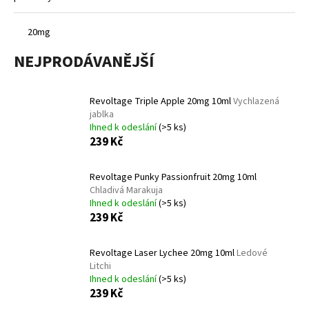
a
j
20mg
í
NEJPRODÁVANĚJŠÍ
t
?
Revoltage Triple Apple 20mg 10ml
Vychlazená
jablka
Ihned k odeslání
(>5 ks)
239 Kč
HLEDAT
Revoltage Punky Passionfruit 20mg 10ml
Chladivá Marakuja
Ihned k odeslání
(>5 ks)
239 Kč
D
o
p
Revoltage Laser Lychee 20mg 10ml
Ledové
o
Litchi
r
Ihned k odeslání
(>5 ks)
239 Kč
u