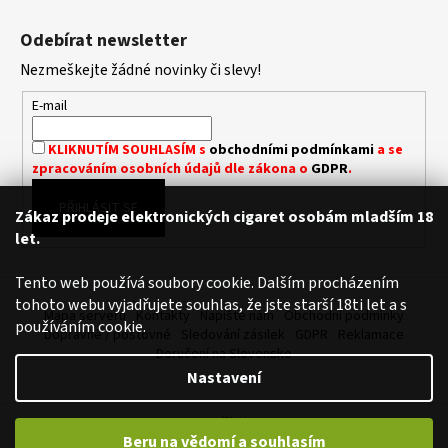
Z
L
á
Á
Odebírat newsletter
D
p
A
Nezmeškejte žádné novinky či slevy!
a
C
t
E-mail
Í
í
P
KLIKNUTÍM SOUHLASÍM s
obchodními podmínkami
a se
R
zpracováním osobních údajů dle zákona o
GDPR
.
V
K
PŘIHLÁSIT SE
Zákaz prodeje elektronických cigaret osobám mladším 18
Y
let.
V
Ý
Tento web používá soubory cookie. Dalším procházením
P
tohoto webu vyjadřujete souhlas, že jste starší 18ti let a s
I
Mapa serveru
Kontakty
Napište nám
Obchodní podmínky
používáním cookie.
S
Dopravné / poštovné
Sledování zásilek
GDPR
Reklamace
U
Doručení na Slovensko
Nastavení
Vytvořil Shoptet
Beru na vědomí a souhlasím