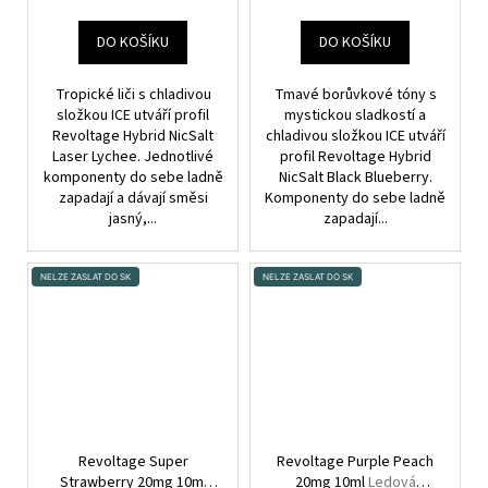
DO KOŠÍKU
DO KOŠÍKU
Tropické liči s chladivou
Tmavé borůvkové tóny s
složkou ICE utváří profil
mystickou sladkostí a
Revoltage Hybrid NicSalt
chladivou složkou ICE utváří
Laser Lychee. Jednotlivé
profil Revoltage Hybrid
komponenty do sebe ladně
NicSalt Black Blueberry.
zapadají a dávají směsi
Komponenty do sebe ladně
jasný,...
zapadají...
NELZE ZASLAT DO SK
NELZE ZASLAT DO SK
Revoltage Super
Revoltage Purple Peach
Strawberry 20mg 10ml
20mg 10ml
Ledová