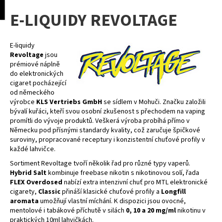
K
pní
Menu
E-LIQUIDY REVOLTAGE
o
Přejít
Zpět
Zpět
na
š
obsah
í
E-liquidy
C
k
Revoltage
jsou
o
prémiové náplně
do elektronických
p
cigaret pocházející
o
od německého
výrobce
KLS Vertriebs GmbH
se sídlem v Mohuči. Značku založili
t
bývalí kuřáci, kteří svou osobní zkušenost s přechodem na vaping
ř
promítli do vývoje produktů. Veškerá výroba probíhá přímo v
e
Německu pod přísnými standardy kvality, což zaručuje špičkové
suroviny, propracované receptury i konzistentní chuťové profily v
b
každé lahvičce.
u
Sortiment Revoltage tvoří několik řad pro různé typy vaperů.
j
Hybrid Salt
kombinuje freebase nikotin s nikotinovou solí, řada
e
FLEX Overdosed
nabízí extra intenzivní chuť pro MTL elektronické
cigarety,
Classic
přináší klasické chuťové profily a
Longfill
t
aromata
umožňují vlastní míchání. K dispozici jsou ovocné,
e
mentolové i tabákové příchutě v silách
0, 10 a 20 mg/ml
nikotinu v
n
praktických 10ml lahvičkách.