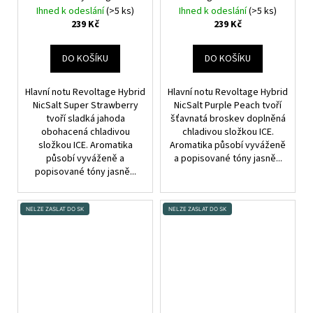
Chladivé jahody
broskev
Ihned k odeslání
(>5 ks)
Ihned k odeslání
(>5 ks)
239 Kč
239 Kč
DO KOŠÍKU
DO KOŠÍKU
Hlavní notu Revoltage Hybrid
Hlavní notu Revoltage Hybrid
NicSalt Super Strawberry
NicSalt Purple Peach tvoří
tvoří sladká jahoda
šťavnatá broskev doplněná
obohacená chladivou
chladivou složkou ICE.
složkou ICE. Aromatika
Aromatika působí vyváženě
působí vyváženě a
a popisované tóny jasně...
popisované tóny jasně...
NELZE ZASLAT DO SK
NELZE ZASLAT DO SK