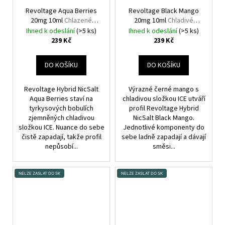
Revoltage Aqua Berries
Revoltage Black Mango
20mg 10ml
Chlazené
20mg 10ml
Chladivé
maliny, ostružiny, borůvky
mango
Ihned k odeslání
(>5 ks)
Ihned k odeslání
(>5 ks)
s nádechem eukalyptu a
239 Kč
239 Kč
anýzu
DO KOŠÍKU
DO KOŠÍKU
Revoltage Hybrid NicSalt
Výrazné černé mango s
Aqua Berries staví na
chladivou složkou ICE utváří
tyrkysových bobulích
profil Revoltage Hybrid
zjemněných chladivou
NicSalt Black Mango.
složkou ICE. Nuance do sebe
Jednotlivé komponenty do
čistě zapadají, takže profil
sebe ladně zapadají a dávají
nepůsobí...
směsi...
NELZE ZASLAT DO SK
NELZE ZASLAT DO SK