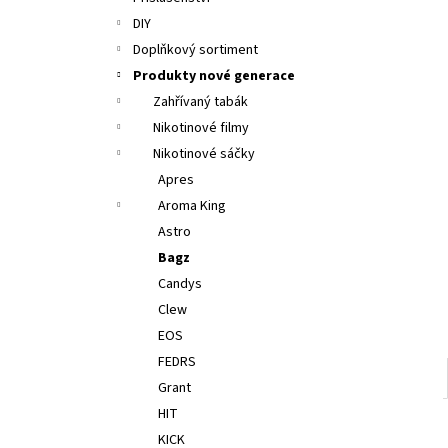
LIQUA ELEMENTS APPLE 10ML 6MG
e
DIY
149 Kč
l
Původně:
165 Kč
Doplňkový sortiment
Produkty nové generace
Zahřívaný tabák
Nikotinové filmy
Nikotinové sáčky
Apres
Aroma King
Astro
Bagz
Candys
Clew
EOS
FEDRS
Grant
HIT
KICK