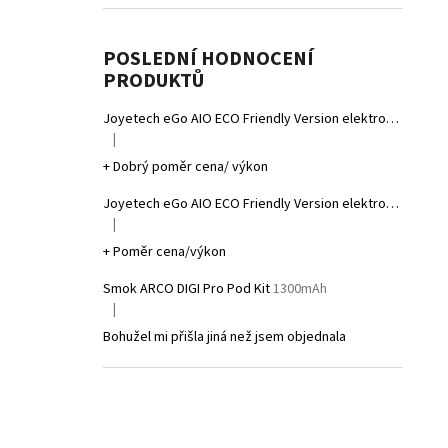
POSLEDNÍ HODNOCENÍ
PRODUKTŮ
Joyetech eGo AIO ECO Friendly Version elektronická cigareta 1700mAh Gradient Grey
|
Hodnocení produktu je 5 z 5 hvězdiček.
+ Dobrý poměr cena/ výkon
Joyetech eGo AIO ECO Friendly Version elektronická cigareta 1700mAh Gradient Yellow
|
Hodnocení produktu je 5 z 5 hvězdiček.
+ Poměr cena/výkon
Smok ARCO DIGI Pro Pod Kit
1300mAh
|
Hodnocení produktu je 1 z 5 hvězdiček.
Bohužel mi přišla jiná než jsem objednala