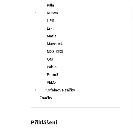
Killa
Kurwa
LIPS
LYFT
Mafia
Maverick
NIXS Z!XS
ON!
Pablo
Popič!
VELO
Kofeinové sáčky
Značky
Přihlášení