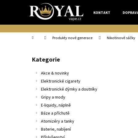
K
Přejít
na
o
KONTAKT
DOPRAV
obsah
Zpět
Zpět
š
do
do
í
k
obchodu
obchodu
Domů
Produkty nové generace
Nikotinové sáčky
P
o
Kategorie
Přeskočit
s
kategorie
t
Akce & novinky
r
Elektronické cigarety
a
Elektronické dýmky a doutníky
n
Gripy a mody
n
E-liquidy, náplně
í
Báze a příchutě
p
Atomizéry a tanky
a
Baterie, nabíjení
n
Příslušenství