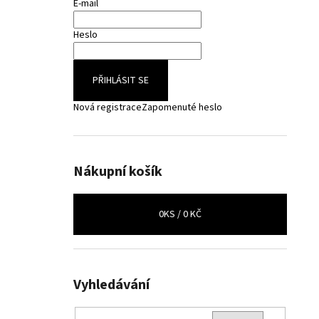
E-mail
Heslo
PŘIHLÁSIT SE
Nová registrace
Zapomenuté heslo
Nákupní košík
0
KS /
0 KČ
Vyhledávání