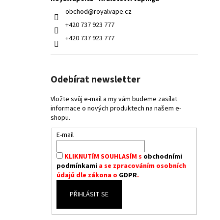
obchod
@
royalvape.cz
+420 737 923 777
+420 737 923 777
Odebírat newsletter
Vložte svůj e-mail a my vám budeme zasílat
informace o nových produktech na našem e-
shopu.
E-mail
KLIKNUTÍM SOUHLASÍM s
obchodními
podmínkami
a se zpracováním osobních
údajů dle zákona o
GDPR
.
PŘIHLÁSIT SE