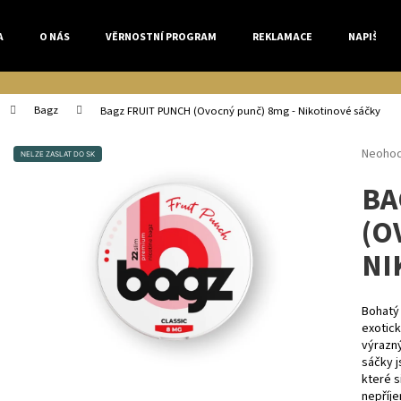
A
O NÁS
VĚRNOSTNÍ PROGRAM
REKLAMACE
NAPIŠTE 
Co potřebujete najít?
Bagz
Bagz FRUIT PUNCH (Ovocný punč) 8mg - Nikotinové sáčky
Průmě
Neoho
NELZE ZASLAT DO SK
HLEDAT
hodnoc
BA
produk
je
(O
0,0
z
Doporučujeme
NI
5
hvězdi
Bohatý 
exotic
výrazný
sáčky j
které s
nepříj