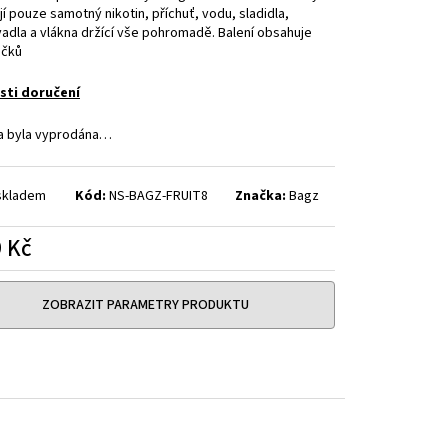
HIP 10ML 3MG
í pouze samotný nikotin, příchuť, vodu, sladidla,
adla a vlákna držící vše pohromadě. Balení obsahuje
áčků
ti doručení
a byla vyprodána…
skladem
Kód:
NS-BAGZ-FRUIT8
Značka:
Bagz
 Kč
á
ZOBRAZIT PARAMETRY PRODUKTU