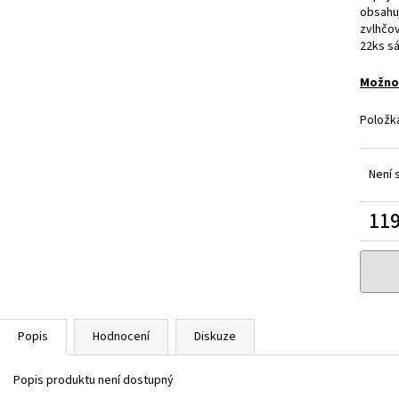
JOYETECH BF SS316 ATOMIZER 0,6OHM
DEKANG DESERT S
obsahuj
48 Kč
159 Kč
zvlhčov
Původně:
195 Kč
22ks s
Možnos
Položk
Není 
119
Měrn
cena:
Popis
Hodnocení
Diskuze
Popis produktu není dostupný