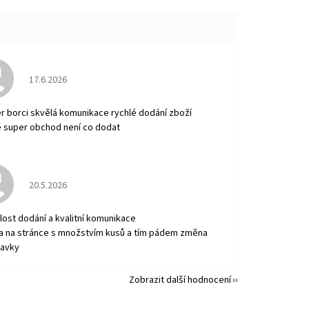
Hodnocení obchodu je 5 z 5 hvězdiček.
17.6.2026
r borci skvělá komunikace rychlé dodání zboží
 super obchod není co dodat
Hodnocení obchodu je 5 z 5 hvězdiček.
20.5.2026
lost dodání a kvalitní komunikace
a na stránce s množstvím kusů a tím pádem změna
avky
Zobrazit další hodnocení