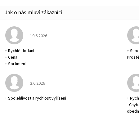
Hodnocení obchodu je 5 z 5 hvězdiček.
19.6.2026
+ Rychlé dodání
+ Supe
+ Cena
Prostě
+ Sortiment
Hodnocení obchodu je 5 z 5 hvězdiček.
2.6.2026
+ Spolehlivost a rychlost vyřízení
+ Rych
- Chyb
obedn