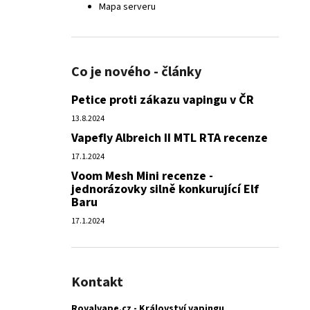
Mapa serveru
Co je nového - články
Petice proti zákazu vapingu v ČR
13.8.2024
Vapefly Albreich II MTL RTA recenze
17.1.2024
Voom Mesh Mini recenze -
jednorázovky silně konkurující Elf
Baru
17.1.2024
Kontakt
Royalvape.cz - Království vapingu