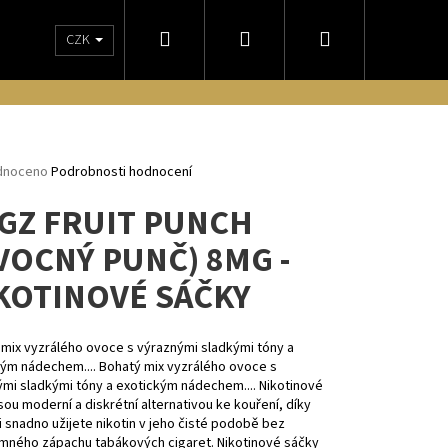
Hledat
Přihlášení
Nákupní
CZK
NÁM
OBCHODNÍ PODMÍNKY
DORUČENIE NA SLOVENSKO
ODSTO
košík
rné
dnoceno
Podrobnosti hodnocení
ení
GZ FRUIT PUNCH
tu
VOCNÝ PUNČ) 8MG -
KOTINOVÉ SÁČKY
ček.
mix vyzrálého ovoce s výraznými sladkými tóny a
kým nádechem.... Bohatý mix vyzrálého ovoce s
mi sladkými tóny a exotickým nádechem.... Nikotinové
Následující
sou moderní a diskrétní alternativou ke kouření, díky
i snadno užijete nikotin v jeho čisté podobě bez
emného zápachu tabákových cigaret. Nikotinové sáčky