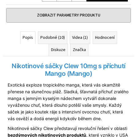
č
Měrná
u
cena:
j
ZOBRAZIT PARAMETRY PRODUKTU
e
m
e
Popis
Podobné (10)
Videa (1)
Hodnocení
Diskuze
Značka
DEKANG
MENTOL
10ML
Nikotinové sáčky Clew 10mg s příchutí
6MG
Mango (Mango)
159
Kč
Exotická exploze tropického manga, která vás okamžitě
Původně:
195
přenese na slunečnou pláž. Sladká, šťavnatá příchuť zralého
Kč
manga s jemným kyselým nádechem vytváří dokonale
vyváženou chuť, která dlouho potěší vaše smysly. Každý
sáček je jako koutek ráje s intenzivní ovocnou chutí, která
vás osvěží a dodá energii kdykoliv během dne.
Nikotinové sáčky Clew představují revoluční řešení v oblasti
bezdýmových nikotinových produktů
, které vzniklo v USA