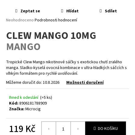
a
Zeptat se
Hlídat
Sdílet
j
Průměrné
Neohodnoceno
Podrobnosti hodnocení
í
hodnocení
t
CLEW MANGO 10MG
produktu
?
je
MANGO
0,0
z
5
hvězdiček.
Tropické Clew Mango nikotinové sáčky s exotickou chutí zralého
manga. Sladko-kyselá ovocná kombinace v ultra-hladkých sáčcích s
HLEDAT
vlhkým formátem pro rychlé uvolňování.
Můžeme doručit do:
10.8.2026
Možnosti doručení
D
Ihned k odeslání
(>5 ks)
o
Kód:
8906181788909
p
Značka:
Microcig
o
r
119 Kč
u
DO KOŠÍKU