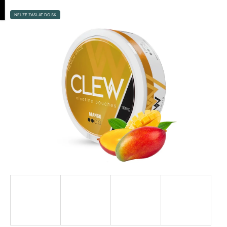
K
Přejít
pní
Menu
na
o
NELZE ZASLAT DO SK
obsah
Zpět
Zpět
š
í
C
k
o
p
o
t
ř
e
b
u
j
e
t
e
n