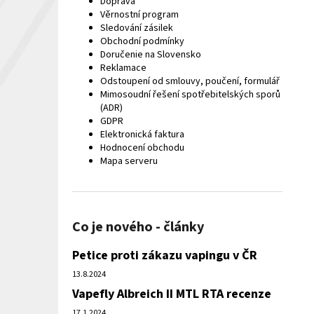
Doprava
Věrnostní program
Sledování zásilek
Obchodní podmínky
Doručenie na Slovensko
Reklamace
Odstoupení od smlouvy, poučení, formulář
Mimosoudní řešení spotřebitelských sporů
(ADR)
GDPR
Elektronická faktura
Hodnocení obchodu
Mapa serveru
Co je nového - články
Petice proti zákazu vapingu v ČR
13.8.2024
Vapefly Albreich II MTL RTA recenze
17.1.2024