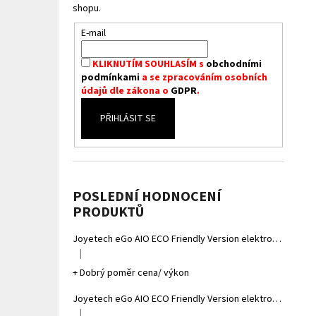
shopu.
E-mail
KLIKNUTÍM SOUHLASÍM s
obchodními
podmínkami
a se zpracováním osobních
údajů dle zákona o
GDPR
.
PŘIHLÁSIT SE
POSLEDNÍ HODNOCENÍ
PRODUKTŮ
Joyetech eGo AIO ECO Friendly Version elektronická cigareta 1700mAh Gradient Grey
|
Hodnocení produktu je 5 z 5 hvězdiček.
+ Dobrý poměr cena/ výkon
Joyetech eGo AIO ECO Friendly Version elektronická cigareta 1700mAh Gradient Yellow
|