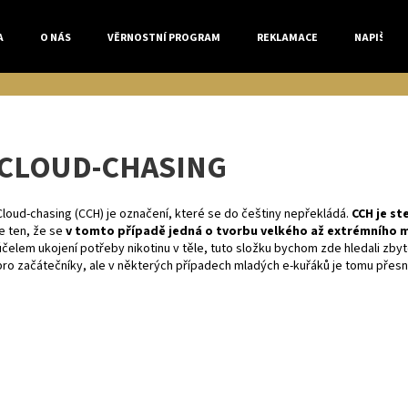
A
O NÁS
VĚRNOSTNÍ PROGRAM
REKLAMACE
NAPIŠTE 
Co potřebujete najít?
CLOUD-CHASING
HLEDAT
Cloud-chasing (
CCH
) je označení, které se do češtiny nepřekládá.
CCH je st
je ten, že se
v tomto případě jedná o tvorbu velkého až extrémního 
Doporučujeme
účelem ukojení potřeby nikotinu v těle, tuto složku bychom zde hledali zb
pro začátečníky, ale v některých případech mladých e-kuřáků je tomu přesn