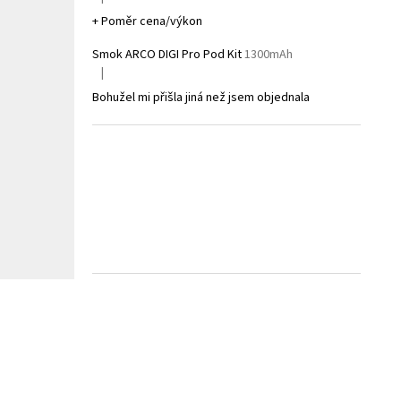
Hodnocení produktu je 5 z 5 hvězdiček.
+ Poměr cena/výkon
Smok ARCO DIGI Pro Pod Kit
1300mAh
|
Hodnocení produktu je 1 z 5 hvězdiček.
Bohužel mi přišla jiná než jsem objednala