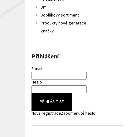
LIQUA ELEMENTS APPLE 10ML 6MG
e
DIY
149 Kč
l
Původně:
165 Kč
Doplňkový sortiment
Produkty nové generace
Značky
Přihlášení
E-mail
Heslo
PŘIHLÁSIT SE
Nová registrace
Zapomenuté heslo