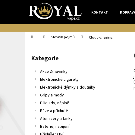
K
Přejít
na
o
KONTAKT
DOPRAV
obsah
Zpět
Zpět
š
do
do
í
k
obchodu
obchodu
Domů
Slovník pojmů
Cloud-chasing
P
o
Kategorie
Přeskočit
s
kategorie
t
Akce & novinky
r
Elektronické cigarety
a
Elektronické dýmky a doutníky
n
Gripy a mody
n
E-liquidy, náplně
í
Báze a příchutě
p
Atomizéry a tanky
a
Baterie, nabíjení
n
Příslušenství