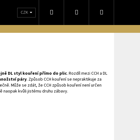
Hledat
Přihlášení
Nákupní
CZK
NÁM
OBCHODNÍ PODMÍNKY
DORUČENIE NA SLOVENSKO
ODSTO
košík
ejně
DL
styl kouření
přímo do plic
. Rozdíl mezi CCH a DL
množství páry
. Způsob CCH kouření se nepraktikuje za
ytečně. Může se zdát, že CCH způsob kouření není určen
ě naopak kvůli jistému druhu zábavy.
Následující