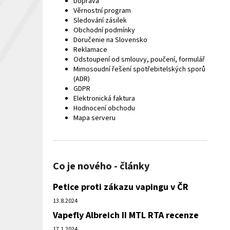
Doprava
Věrnostní program
Sledování zásilek
Obchodní podmínky
Doručenie na Slovensko
Reklamace
Odstoupení od smlouvy, poučení, formulář
Mimosoudní řešení spotřebitelských sporů
(ADR)
GDPR
Elektronická faktura
Hodnocení obchodu
Mapa serveru
Co je nového - články
Petice proti zákazu vapingu v ČR
13.8.2024
Vapefly Albreich II MTL RTA recenze
17.1.2024