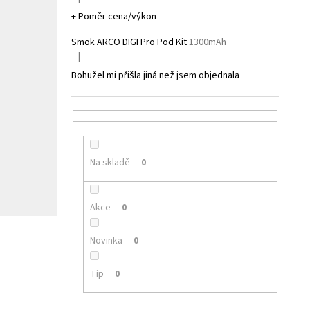
Hodnocení produktu je 5 z 5 hvězdiček.
+ Poměr cena/výkon
Smok ARCO DIGI Pro Pod Kit
1300mAh
|
Hodnocení produktu je 1 z 5 hvězdiček.
Bohužel mi přišla jiná než jsem objednala
Na skladě
0
Akce
0
Novinka
0
Tip
0