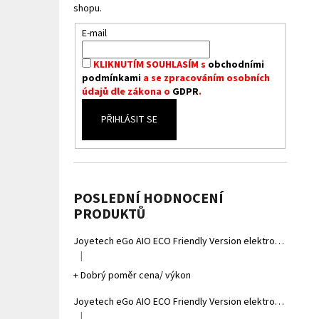
shopu.
E-mail
KLIKNUTÍM SOUHLASÍM s
obchodními
podmínkami
a se zpracováním osobních
údajů dle zákona o
GDPR
.
PŘIHLÁSIT SE
POSLEDNÍ HODNOCENÍ
PRODUKTŮ
Joyetech eGo AIO ECO Friendly Version elektronická cigareta 1700mAh Gradient Grey
|
Hodnocení produktu je 5 z 5 hvězdiček.
+ Dobrý poměr cena/ výkon
Joyetech eGo AIO ECO Friendly Version elektronická cigareta 1700mAh Gradient Yellow
|