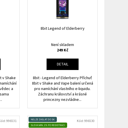
HIP 10ML 3MG
8bit Legend of Elderberry
Není skladem
249 Kč
DETAIL
it v Shake
8bit - Legend of Elderberry Příchuť
 namíchání
8bit v Shake and Vape balení určená
ý vědec a
pro namíchání vlastního e-liquidu.
 sama
Záchranu království a krásné
..
princezny nezvládne...
NELZE ZASLAT DO SK
Kód:
996531
Kód:
996530
SLEVA MIN. 2% PO REGISTRACI