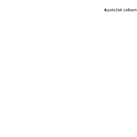
6
položek celkem
O
V
L
Á
D
A
C
Í
P
R
V
K
Y
V
Ý
P
I
S
U