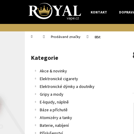
K
Přejít
na
o
KONTAKT
DOPRAV
obsah
Zpět
Zpět
š
do
do
í
k
obchodu
obchodu
Domů
Prodávané značky
8Bit
P
o
Kategorie
Přeskočit
s
kategorie
t
Akce & novinky
r
Elektronické cigarety
a
Elektronické dýmky a doutníky
n
Gripy a mody
n
E-liquidy, náplně
í
Báze a příchutě
p
Atomizéry a tanky
a
Baterie, nabíjení
n
Příslušenství