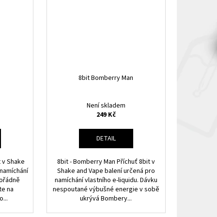
8bit Bomberry Man
Není skladem
249 Kč
DETAIL
t v Shake
8bit - Bomberry Man Příchuť 8bit v
 namíchání
Shake and Vape balení určená pro
pořádně
namíchání vlastního e-liquidu. Dávku
te na
nespoutané výbušné energie v sobě
...
ukrývá Bombery...