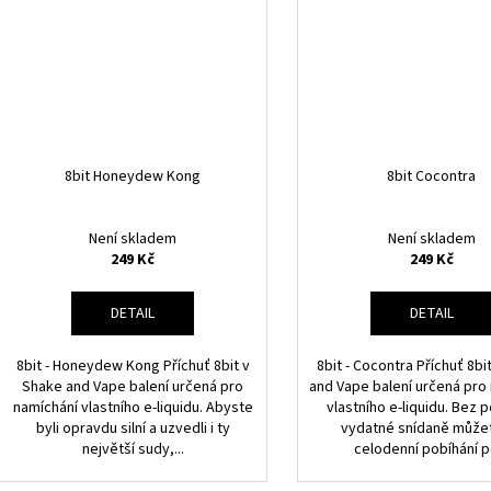
8bit Honeydew Kong
8bit Cocontra
Není skladem
Není skladem
249 Kč
249 Kč
DETAIL
DETAIL
8bit - Honeydew Kong Příchuť 8bit v
8bit - Cocontra Příchuť 8bi
Shake and Vape balení určená pro
and Vape balení určená pro
namíchání vlastního e-liquidu. Abyste
vlastního e-liquidu. Bez 
byli opravdu silní a uzvedli i ty
vydatné snídaně může
největší sudy,...
celodenní pobíhání po