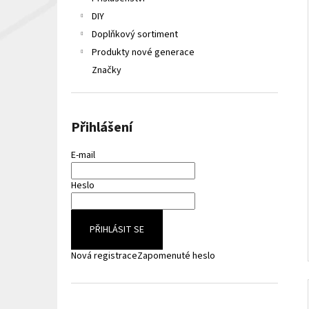
LIQUA ELEMENTS APPLE 10ML 6MG
e
DIY
149 Kč
l
Původně:
165 Kč
Doplňkový sortiment
Produkty nové generace
Značky
Přihlášení
E-mail
Heslo
PŘIHLÁSIT SE
Nová registrace
Zapomenuté heslo