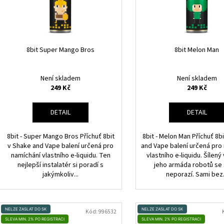
JOYETECH BF SS316 ATOMIZER 0,6OHM
DEKANG DESERT S
O
P
48 Kč
159 Kč
D
R
Původně:
195 Kč
U
O
K
D
8bit Super Mango Bros
8bit Melon Man
T
U
Ů
K
Není skladem
Není skladem
T
249 Kč
249 Kč
Ů
DETAIL
DETAIL
8bit - Super Mango Bros Příchuť 8bit
8bit - Melon Man Příchuť 8b
v Shake and Vape balení určená pro
and Vape balení určená pro
namíchání vlastního e-liquidu. Ten
vlastního e-liquidu. Šílen
nejlepší instalatér si poradí s
jeho armáda robotů se
jakýmkoliv...
neporazí. Sami bez.
NELZE ZASLAT DO SK
NELZE ZASLAT DO SK
Kód:
996532
SLEVA MIN. 2% PO REGISTRACI
SLEVA MIN. 2% PO REGISTRACI