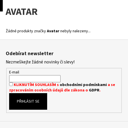
K
pní
Menu
AVATAR
o
Přejít
Zpět
Zpět
na
š
obsah
í
C
k
Žádné produkty značky
Avatar
nebyly nalezeny...
o
Z
p
á
o
Odebírat newsletter
p
t
Nezmeškejte žádné novinky či slevy!
a
ř
t
E-mail
e
í
b
KLIKNUTÍM SOUHLASÍM s
obchodními podmínkami
a se
u
zpracováním osobních údajů dle zákona o
GDPR
.
j
PŘIHLÁSIT SE
e
t
e
n