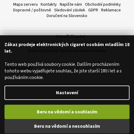
Mapa serveru
Kontakty
Napište nám
Obchodní podmínky
a
Dopravné / poštovné
Sledování zásilek
GDPR
Reklamace
j
Doručení na Slovensko
í
t
?
Vytvořil Shoptet
Zákaz prodeje elektronických cigaret osobám mladším 18
Copyright 2026
Royalvape.cz - Vaše království vapingu
. Všechna
let.
práva vyhrazena.
Upravit nastavení cookies
Tento web používá soubory cookie. Dalším procházením
page contents
HLEDAT
tohoto webu vyjadřujete souhlas, že jste starší 18ti let a s
používáním cookie.
Nastavení
D
o
p
Beru na vědomí a souhlasím
o
r
Beru na vědomí a nesouhlasím
u