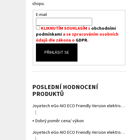
shopu.
E-mail
KLIKNUTÍM SOUHLASÍM s
obchodními
podmínkami
a se zpracováním osobních
údajů dle zákona o
GDPR
.
PŘIHLÁSIT SE
POSLEDNÍ HODNOCENÍ
PRODUKTŮ
Joyetech eGo AIO ECO Friendly Version elektronická cigareta 1700mAh Gradient Grey
|
Hodnocení produktu je 5 z 5 hvězdiček.
+ Dobrý poměr cena/ výkon
Joyetech eGo AIO ECO Friendly Version elektronická cigareta 1700mAh Gradient Yellow
|