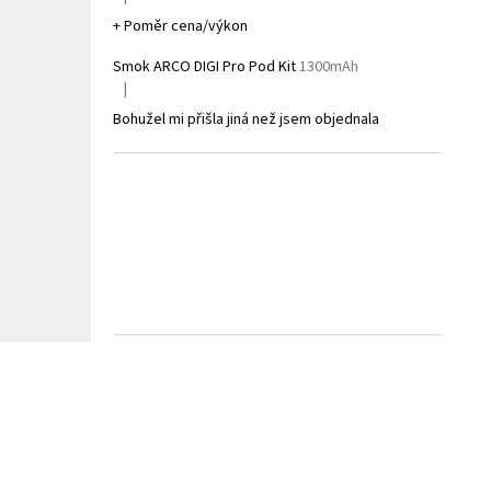
Hodnocení produktu je 5 z 5 hvězdiček.
+ Poměr cena/výkon
Smok ARCO DIGI Pro Pod Kit
1300mAh
|
Hodnocení produktu je 1 z 5 hvězdiček.
Bohužel mi přišla jiná než jsem objednala