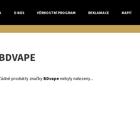
A
O NÁS
VĚRNOSTNÍ PROGRAM
REKLAMACE
NAPIŠTE 
Co potřebujete najít?
BDVAPE
HLEDAT
Žádné produkty značky
BDvape
nebyly nalezeny...
Doporučujeme