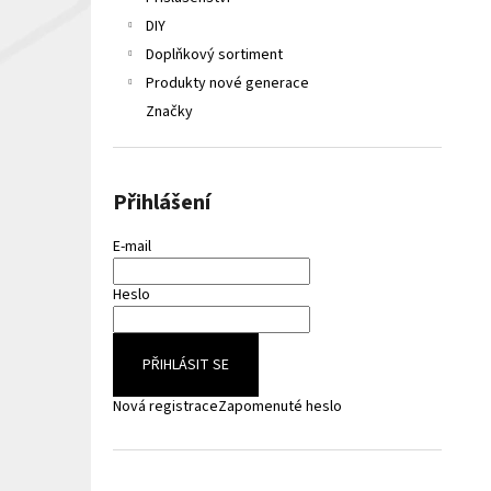
LIQUA ELEMENTS APPLE 10ML 6MG
e
DIY
149 Kč
l
Původně:
165 Kč
Doplňkový sortiment
Produkty nové generace
Značky
Přihlášení
E-mail
Heslo
PŘIHLÁSIT SE
Nová registrace
Zapomenuté heslo