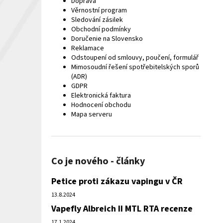
Doprava
Věrnostní program
Sledování zásilek
Obchodní podmínky
Doručenie na Slovensko
Reklamace
Odstoupení od smlouvy, poučení, formulář
Mimosoudní řešení spotřebitelských sporů
(ADR)
GDPR
Elektronická faktura
Hodnocení obchodu
Mapa serveru
Co je nového - články
Petice proti zákazu vapingu v ČR
13.8.2024
Vapefly Albreich II MTL RTA recenze
17.1.2024