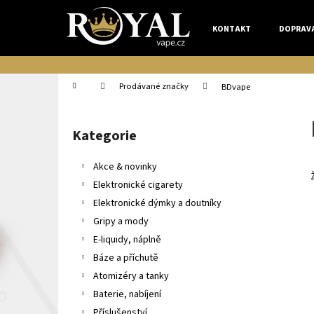
K
Přejít
na
o
KONTAKT
DOPRAV
obsah
Zpět
Zpět
š
do
do
í
k
obchodu
obchodu
Domů
Prodávané značky
BDvape
P
o
Kategorie
Přeskočit
s
kategorie
t
Akce & novinky
r
Elektronické cigarety
a
Elektronické dýmky a doutníky
n
Gripy a mody
n
E-liquidy, náplně
í
Báze a příchutě
p
Atomizéry a tanky
a
Baterie, nabíjení
n
Příslušenství