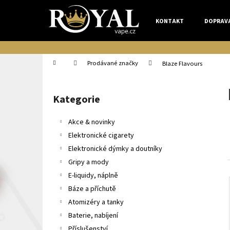
K
Přejít
na
o
KONTAKT
DOPRAV
obsah
Zpět
Zpět
š
do
do
í
k
obchodu
obchodu
Domů
Prodávané značky
Blaze Flavours
P
o
Kategorie
Přeskočit
s
kategorie
t
Akce & novinky
r
Elektronické cigarety
a
Elektronické dýmky a doutníky
n
Gripy a mody
n
E-liquidy, náplně
í
Báze a příchutě
p
Atomizéry a tanky
a
Baterie, nabíjení
n
Příslušenství