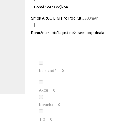
Hodnocení produktu je 5 z 5 hvězdiček.
+ Poměr cena/výkon
Smok ARCO DIGI Pro Pod Kit
1300mAh
|
Hodnocení produktu je 1 z 5 hvězdiček.
Bohužel mi přišla jiná než jsem objednala
Na skladě
0
Akce
0
Novinka
0
Tip
0