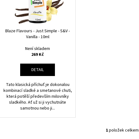
JOYETECH BF SS316 ATOMIZER 0,6OHM
DEKANG DESERT S
O
P
48 Kč
159 Kč
D
R
Původně:
195 Kč
U
O
K
D
Blaze Flavours - Just Simple - S&V -
T
Vanilla - 10ml
U
Ů
K
Není skladem
T
269 Kč
Ů
DETAIL
Tato klasická příchuť je dokonalou
kombinací sladké a smetanové chuti,
která potěší především milovníky
sladkého. Ať už si ji vychutnáte
samotnou nebo ji...
1
položek celkem
O