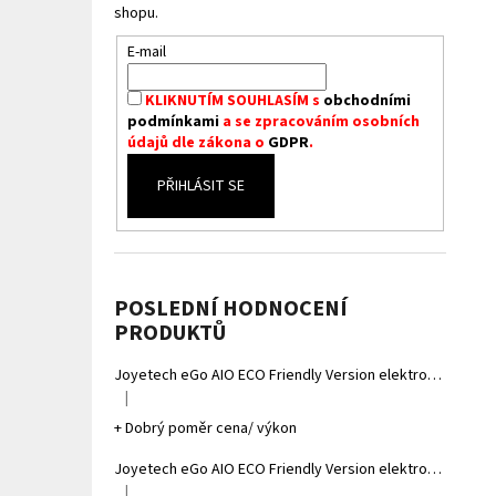
shopu.
E-mail
KLIKNUTÍM SOUHLASÍM s
obchodními
podmínkami
a se zpracováním osobních
údajů dle zákona o
GDPR
.
PŘIHLÁSIT SE
POSLEDNÍ HODNOCENÍ
PRODUKTŮ
Joyetech eGo AIO ECO Friendly Version elektronická cigareta 1700mAh Gradient Grey
|
Hodnocení produktu je 5 z 5 hvězdiček.
+ Dobrý poměr cena/ výkon
Joyetech eGo AIO ECO Friendly Version elektronická cigareta 1700mAh Gradient Yellow
|