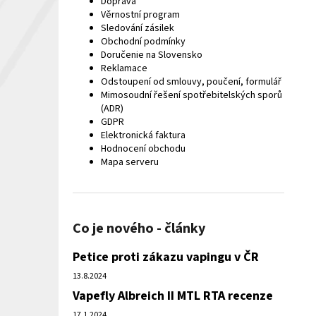
Doprava
Věrnostní program
Sledování zásilek
Obchodní podmínky
Doručenie na Slovensko
Reklamace
Odstoupení od smlouvy, poučení, formulář
Mimosoudní řešení spotřebitelských sporů
(ADR)
GDPR
Elektronická faktura
Hodnocení obchodu
Mapa serveru
Co je nového - články
Petice proti zákazu vapingu v ČR
13.8.2024
Vapefly Albreich II MTL RTA recenze
17.1.2024