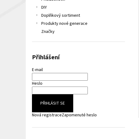
LIQUA ELEMENTS APPLE 10ML 6MG
e
DIY
149 Kč
l
Původně:
165 Kč
Doplňkový sortiment
Produkty nové generace
Značky
Přihlášení
E-mail
Heslo
PŘIHLÁSIT SE
Nová registrace
Zapomenuté heslo