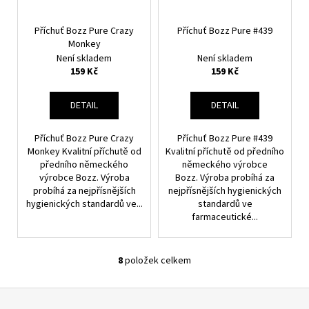
Příchuť Bozz Pure Crazy
Příchuť Bozz Pure #439
Monkey
Není skladem
Není skladem
159 Kč
159 Kč
DETAIL
DETAIL
Příchuť Bozz Pure Crazy
Příchuť Bozz Pure #439
Monkey Kvalitní příchutě od
Kvalitní příchutě od předního
předního německého
německého výrobce
výrobce Bozz. Výroba
Bozz. Výroba probíhá za
probíhá za nejpřísnějších
nejpřísnějších hygienických
hygienických standardů ve...
standardů ve
farmaceutické...
8
položek celkem
O
V
Z
L