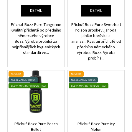
Ů
K
a
T
DETAIL
DETAIL
j
Ů
í
Příchuť Bozz Pure Tangerine
Příchuť Bozz Pure Sweetest
t
Kvalitní příchutě od předního
Poison Broskev, jahoda,
?
německého výrobce
jablko borůvka a
Bozz. Výroba probíhá za
ananas... Kvalitní příchutě od
nejpřísnějších hygienických
předního německého
standardů ve...
výrobce Bozz. Výroba
probíhá...
HLEDAT
NOVINKA
NOVINKA
NELZE ZASLAT DO SK
NELZE ZASLAT DO SK
SLEVA MIN. 2% PO REGISTRACI
SLEVA MIN. 2% PO REGISTRACI
D
o
p
o
r
Příchuť Bozz Pure Peach
Příchuť Bozz Pure Icy
u
Bullet
Melon