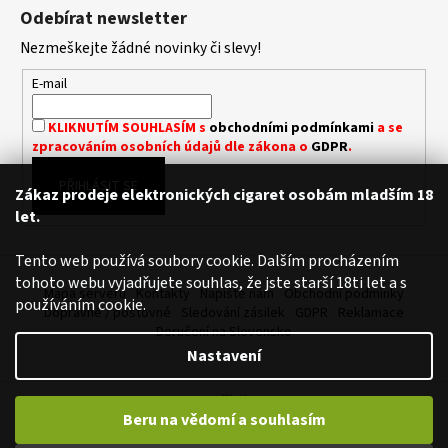
á
Á
Odebírat newsletter
D
p
A
Nezmeškejte žádné novinky či slevy!
a
C
t
E-mail
Í
í
P
KLIKNUTÍM SOUHLASÍM s
obchodními podmínkami
a se
R
zpracováním osobních údajů dle zákona o
GDPR
.
V
K
PŘIHLÁSIT SE
Zákaz prodeje elektronických cigaret osobám mladším 18
Y
let.
V
Ý
Tento web používá soubory cookie. Dalším procházením
P
tohoto webu vyjadřujete souhlas, že jste starší 18ti let a s
I
Mapa serveru
Kontakty
Napište nám
Obchodní podmínky
používáním cookie.
S
Dopravné / poštovné
Sledování zásilek
GDPR
Reklamace
U
Doručení na Slovensko
Nastavení
Vytvořil Shoptet
Beru na vědomí a souhlasím
Copyright 2026
Royalvape.cz - Vaše království vapingu
. Všechna