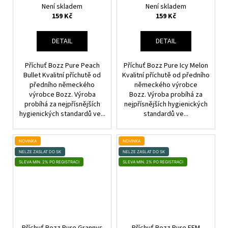
č
Není skladem
Není skladem
u
159 Kč
159 Kč
j
e
DETAIL
DETAIL
m
e
Příchuť Bozz Pure Peach
Příchuť Bozz Pure Icy Melon
Bullet Kvalitní příchutě od
Kvalitní příchutě od předního
předního německého
německého výrobce
DEKANG
výrobce Bozz. Výroba
Bozz. Výroba probíhá za
DESERT
SHIP
probíhá za nejpřísnějších
nejpřísnějších hygienických
10ML
hygienických standardů ve...
standardů ve...
6MG
159
Kč
NOVINKA
NOVINKA
Původně:
NELZE ZASLAT DO SK
NELZE ZASLAT DO SK
195
SLEVA MIN. 2% PO REGISTRACI
SLEVA MIN. 2% PO REGISTRACI
Kč
Příchuť Bozz Pure Grannys
Příchuť Bozz Pure FFM