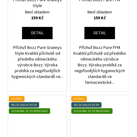
Style
Není skladem
Není skladem
159 Kč
159 Kč
DETAIL
DETAIL
Příchuť Bozz Pure Grannys
Příchuť Bozz Pure FFM
Style Kvalitní příchutě od
Kvalitní příchutě od předního
předního německého
německého výrobce
výrobce Bozz. Výroba
Bozz. Výroba probíhá za
probíhá za nejpřísnějších
nejpřísnějších hygienických
hygienických standardů ve...
standardů ve
farmaceutické...
NOVINKA
NOVINKA
NELZE ZASLAT DO SK
NELZE ZASLAT DO SK
SLEVA MIN. 2% PO REGISTRACI
SLEVA MIN. 2% PO REGISTRACI