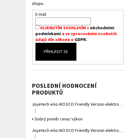
shopu.
E-mail
KLIKNUTÍM SOUHLASÍM s
obchodními
podmínkami
a se zpracováním osobních
údajů dle zákona o
GDPR
.
PŘIHLÁSIT SE
POSLEDNÍ HODNOCENÍ
PRODUKTŮ
Joyetech eGo AIO ECO Friendly Version elektronická cigareta 1700mAh Gradient Grey
|
Hodnocení produktu je 5 z 5 hvězdiček.
+ Dobrý poměr cena/ výkon
Joyetech eGo AIO ECO Friendly Version elektronická cigareta 1700mAh Gradient Yellow
|