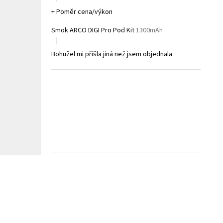
Hodnocení produktu je 5 z 5 hvězdiček.
+ Poměr cena/výkon
Smok ARCO DIGI Pro Pod Kit
1300mAh
|
Hodnocení produktu je 1 z 5 hvězdiček.
Bohužel mi přišla jiná než jsem objednala