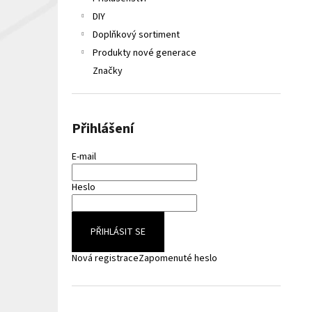
LIQUA ELEMENTS APPLE 10ML 6MG
e
DIY
149 Kč
l
Původně:
165 Kč
Doplňkový sortiment
Produkty nové generace
Značky
Přihlášení
E-mail
Heslo
PŘIHLÁSIT SE
Nová registrace
Zapomenuté heslo