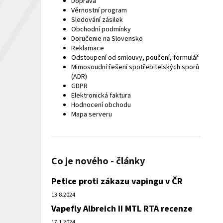
Doprava
Věrnostní program
Sledování zásilek
Obchodní podmínky
Doručenie na Slovensko
Reklamace
Odstoupení od smlouvy, poučení, formulář
Mimosoudní řešení spotřebitelských sporů
(ADR)
GDPR
Elektronická faktura
Hodnocení obchodu
Mapa serveru
Co je nového - články
Petice proti zákazu vapingu v ČR
13.8.2024
Vapefly Albreich II MTL RTA recenze
17.1.2024