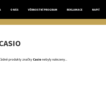
A
O NÁS
VĚRNOSTNÍ PROGRAM
REKLAMACE
NAPIŠTE 
Co potřebujete najít?
CASIO
HLEDAT
Žádné produkty značky
Casio
nebyly nalezeny...
Doporučujeme