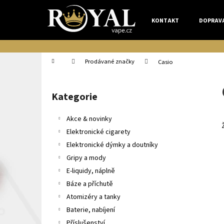
K
Přejít
na
o
KONTAKT
DOPRAV
obsah
Zpět
Zpět
š
do
do
í
k
obchodu
obchodu
Domů
Prodávané značky
Casio
P
o
Kategorie
Přeskočit
s
kategorie
t
Akce & novinky
r
Elektronické cigarety
a
Elektronické dýmky a doutníky
n
Gripy a mody
n
E-liquidy, náplně
í
Báze a příchutě
p
Atomizéry a tanky
a
Baterie, nabíjení
n
Příslušenství