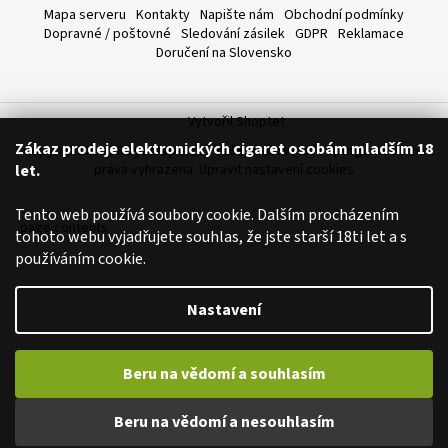
Mapa serveru
Kontakty
Napište nám
Obchodní podmínky
a
Dopravné / poštovné
Sledování zásilek
GDPR
Reklamace
j
Doručení na Slovensko
í
t
?
Vytvořil Shoptet
Zákaz prodeje elektronických cigaret osobám mladším 18
Copyright 2026
Royalvape.cz - Vaše království vapingu
. Všechna
let.
práva vyhrazena.
Upravit nastavení cookies
Tento web používá soubory cookie. Dalším procházením
page contents
HLEDAT
tohoto webu vyjadřujete souhlas, že jste starší 18ti let a s
používáním cookie.
Nastavení
D
o
p
Beru na vědomí a souhlasím
o
r
Beru na vědomí a nesouhlasím
u