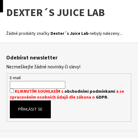
K
pní
Menu
DEXTER´S JUICE LAB
o
Přejít
Zpět
Zpět
na
š
obsah
í
C
k
Žádné produkty značky
Dexter´s Juice Lab
nebyly nalezeny...
o
Z
p
á
o
Odebírat newsletter
p
t
Nezmeškejte žádné novinky či slevy!
a
ř
t
E-mail
e
í
b
KLIKNUTÍM SOUHLASÍM s
obchodními podmínkami
a se
u
zpracováním osobních údajů dle zákona o
GDPR
.
j
PŘIHLÁSIT SE
e
t
e
n