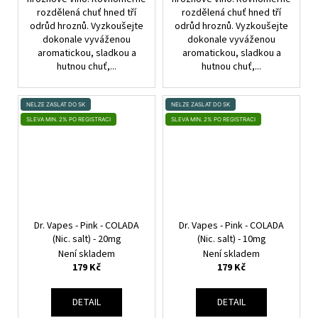
rozdělená chuť hned tří
rozdělená chuť hned tří
odrůd hroznů. Vyzkoušejte
odrůd hroznů. Vyzkoušejte
dokonale vyváženou
dokonale vyváženou
aromatickou, sladkou a
aromatickou, sladkou a
hutnou chuť,...
hutnou chuť,...
NELZE ZASLAT DO SK
NELZE ZASLAT DO SK
SLEVA MIN. 2% PO REGISTRACI
SLEVA MIN. 2% PO REGISTRACI
Dr. Vapes - Pink - COLADA
Dr. Vapes - Pink - COLADA
(Nic. salt) - 20mg
(Nic. salt) - 10mg
Není skladem
Není skladem
179 Kč
179 Kč
DETAIL
DETAIL