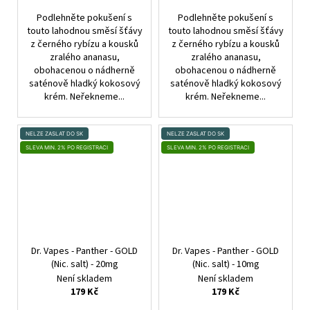
Podlehněte pokušení s
Podlehněte pokušení s
touto lahodnou směsí šťávy
touto lahodnou směsí šťávy
z černého rybízu a kousků
z černého rybízu a kousků
zralého ananasu,
zralého ananasu,
obohacenou o nádherně
obohacenou o nádherně
saténově hladký kokosový
saténově hladký kokosový
krém. Neřekneme...
krém. Neřekneme...
NELZE ZASLAT DO SK
NELZE ZASLAT DO SK
SLEVA MIN. 2% PO REGISTRACI
SLEVA MIN. 2% PO REGISTRACI
Dr. Vapes - Panther - GOLD
Dr. Vapes - Panther - GOLD
(Nic. salt) - 20mg
(Nic. salt) - 10mg
Není skladem
Není skladem
179 Kč
179 Kč