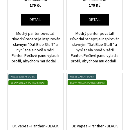
Není skladem
Není skladem
179 Kč
179 Kč
DETAIL
DETAIL
Modrý panter povstal!
Modrý panter povstal!
Původní recept je inspirován
Původní recept je inspirován
slavným "Dat Blue Stuff" a
slavným "Dat Blue Stuff" a
nyní zcela nově v sérii
nyní zcela nově v sérii
Panter. Pečlivě jsme vyladili
Panter. Pečlivě jsme vyladili
profil, abychom mu dodali...
profil, abychom mu dodali...
NELZE ZASLAT DO SK
NELZE ZASLAT DO SK
SLEVA MIN. 2% PO REGISTRACI
SLEVA MIN. 2% PO REGISTRACI
Dr. Vapes - Panther - BLACK
Dr. Vapes - Panther - BLACK