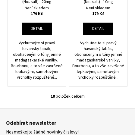
(Nic. salt) - 20mg
(Nic. salt) - 10mg
Není skladem
Není skladem
179 Kč
179 Kč
DETAIL
DETAIL
Vychutnejte si pravý
Vychutnejte si pravý
havanský tabák,
havanský tabák,
obohaceným o tóny jemné
obohaceným o tóny jemné
madagaskarské vanilky,
madagaskarské vanilky,
Bourbonu, a to vše završené
Bourbonu, a to vše završené
lepkavými, sametovými
lepkavými, sametovými
vrcholky rozpuštěné...
vrcholky rozpuštěné...
18
položek celkem
O
V
Z
L
á
Á
Odebírat newsletter
D
p
A
Nezmeškejte žádné novinky či slevy!