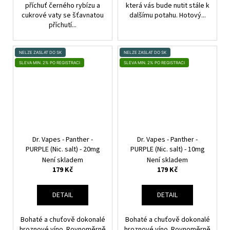
příchuť černého rybízu a
která vás bude nutit stále k
cukrové vaty se šťavnatou
dalšímu potahu. Hotový...
příchutí...
NELZE ZASLAT DO SK
NELZE ZASLAT DO SK
SLEVA MIN. 2% PO REGISTRACI
SLEVA MIN. 2% PO REGISTRACI
Dr. Vapes - Panther -
Dr. Vapes - Panther -
PURPLE (Nic. salt) - 20mg
PURPLE (Nic. salt) - 10mg
Není skladem
Není skladem
179 Kč
179 Kč
DETAIL
DETAIL
Bohaté a chuťově dokonalé
Bohaté a chuťově dokonalé
hroznové víno. Rovnoměrně
hroznové víno. Rovnoměrně