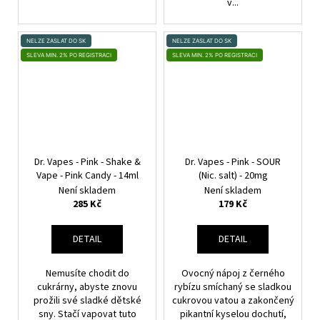
v...
NELZE ZASLAT DO SK
NELZE ZASLAT DO SK
SLEVA MIN. 2% PO REGISTRACI
SLEVA MIN. 2% PO REGISTRACI
Dr. Vapes - Pink - Shake &
Dr. Vapes - Pink - SOUR
Vape - Pink Candy - 14ml
(Nic. salt) - 20mg
Není skladem
Není skladem
285 Kč
179 Kč
DETAIL
DETAIL
Nemusíte chodit do
Ovocný nápoj z černého
cukrárny, abyste znovu
rybízu smíchaný se sladkou
prožili své sladké dětské
cukrovou vatou a zakončený
sny. Stačí vapovat tuto
pikantní kyselou dochutí,