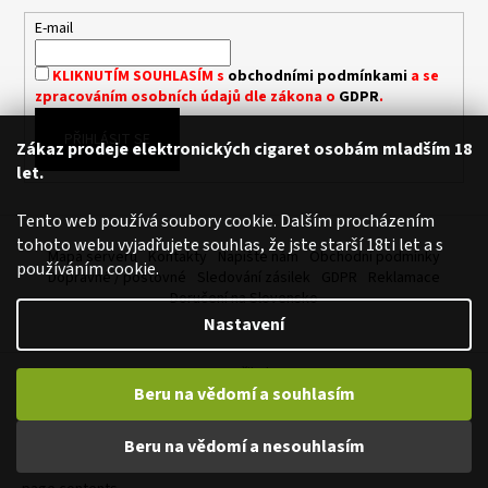
a
C
t
E-mail
Í
í
P
KLIKNUTÍM SOUHLASÍM s
obchodními podmínkami
a se
R
zpracováním osobních údajů dle zákona o
GDPR
.
V
K
PŘIHLÁSIT SE
Zákaz prodeje elektronických cigaret osobám mladším 18
Y
let.
V
Ý
Tento web používá soubory cookie. Dalším procházením
P
tohoto webu vyjadřujete souhlas, že jste starší 18ti let a s
I
Mapa serveru
Kontakty
Napište nám
Obchodní podmínky
používáním cookie.
S
Dopravné / poštovné
Sledování zásilek
GDPR
Reklamace
U
Doručení na Slovensko
Nastavení
Vytvořil Shoptet
Beru na vědomí a souhlasím
Copyright 2026
Royalvape.cz - Vaše království vapingu
. Všechna
práva vyhrazena.
Upravit nastavení cookies
Beru na vědomí a nesouhlasím