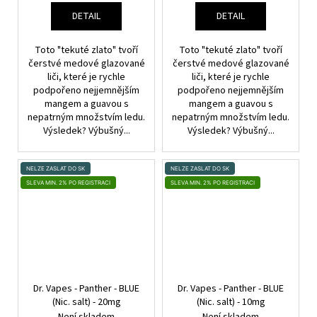
DETAIL
DETAIL
Toto "tekuté zlato" tvoří
Toto "tekuté zlato" tvoří
čerstvé medové glazované
čerstvé medové glazované
liči, které je rychle
liči, které je rychle
podpořeno nejjemnějším
podpořeno nejjemnějším
mangem a guavou s
mangem a guavou s
nepatrným množstvím ledu.
nepatrným množstvím ledu.
Výsledek? Výbušný...
Výsledek? Výbušný...
NELZE ZASLAT DO SK
NELZE ZASLAT DO SK
SLEVA MIN. 2% PO REGISTRACI
SLEVA MIN. 2% PO REGISTRACI
Dr. Vapes - Panther - BLUE
Dr. Vapes - Panther - BLUE
(Nic. salt) - 20mg
(Nic. salt) - 10mg