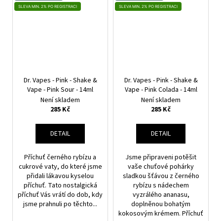
č
SLEVA MIN. 2% PO REGISTRACI
SLEVA MIN. 2% PO REGISTRACI
u
j
e
m
e
Dr. Vapes - Pink - Shake &
Dr. Vapes - Pink - Shake &
JOYETECH
Vape - Pink Sour - 14ml
Vape - Pink Colada - 14ml
BF
Není skladem
Není skladem
SS316
ATOMIZER
285 Kč
285 Kč
0,6OHM
48
DETAIL
DETAIL
Kč
Příchuť černého rybízu a
Jsme připraveni potěšit
cukrové vaty, do které jsme
vaše chuťové pohárky
přidali lákavou kyselou
sladkou šťávou z černého
příchuť. Tato nostalgická
rybízu s nádechem
příchuť Vás vrátí do dob, kdy
vyzrálého ananasu,
jsme prahnuli po těchto...
doplněnou bohatým
kokosovým krémem. Příchuť