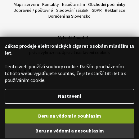
Mapa serveru
Kontakty
Napište nám
Obchodní podmínky
a
Dopravné / poštovné
Sledování zásilek
GDPR
Reklamace
j
Doručení na Slovensko
í
t
?
Vytvořil Shoptet
Zákaz prodeje elektronických cigaret osobám mladším 18
Copyright 2026
Royalvape.cz - Vaše království vapingu
. Všechna
let.
práva vyhrazena.
Upravit nastavení cookies
Tento web používá soubory cookie. Dalším procházením
page contents
HLEDAT
tohoto webu vyjadřujete souhlas, že jste starší 18ti let a s
používáním cookie.
Nastavení
D
o
p
Beru na vědomí a souhlasím
o
r
Beru na vědomí a nesouhlasím
u