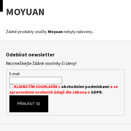
K
pní
Menu
MOYUAN
o
Přejít
Zpět
Zpět
na
š
obsah
í
C
k
Žádné produkty značky
Moyuan
nebyly nalezeny...
o
Z
p
á
o
Odebírat newsletter
p
t
Nezmeškejte žádné novinky či slevy!
a
ř
t
E-mail
e
í
b
KLIKNUTÍM SOUHLASÍM s
obchodními podmínkami
a se
u
zpracováním osobních údajů dle zákona o
GDPR
.
j
PŘIHLÁSIT SE
e
t
e
n