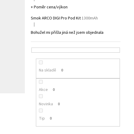
Hodnocení produktu je 5 z 5 hvězdiček.
+ Poměr cena/výkon
Smok ARCO DIGI Pro Pod Kit
1300mAh
|
Hodnocení produktu je 1 z 5 hvězdiček.
Bohužel mi přišla jiná než jsem objednala
Na skladě
0
Akce
0
Novinka
0
Tip
0