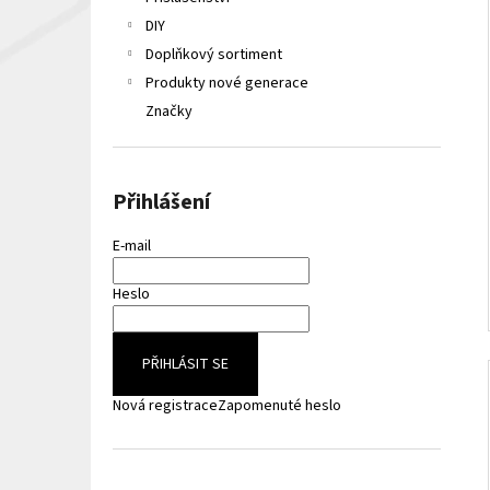
LIQUA ELEMENTS APPLE 10ML 6MG
e
DIY
149 Kč
l
Původně:
165 Kč
Doplňkový sortiment
Produkty nové generace
Značky
Přihlášení
E-mail
Heslo
PŘIHLÁSIT SE
Nová registrace
Zapomenuté heslo