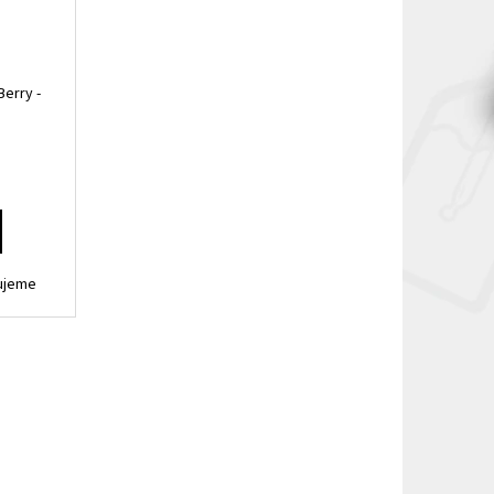
Berry -
vujeme