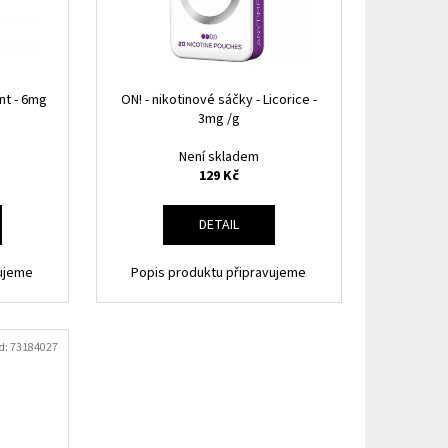
HIP 10ML 3MG
int - 6mg
ON! - nikotinové sáčky - Licorice -
3mg /g
Není skladem
129 Kč
DETAIL
vujeme
Popis produktu připravujeme
d:
73184027