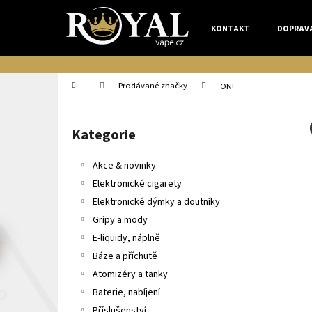
K
Přejít
na
o
KONTAKT
DOPRAV
obsah
Zpět
Zpět
š
do
do
í
k
obchodu
obchodu
Domů
Prodávané značky
ON!
P
o
Kategorie
Přeskočit
s
kategorie
t
Akce & novinky
r
Elektronické cigarety
a
Elektronické dýmky a doutníky
n
Gripy a mody
n
E-liquidy, náplně
í
Báze a příchutě
p
Atomizéry a tanky
a
Baterie, nabíjení
n
Příslušenství