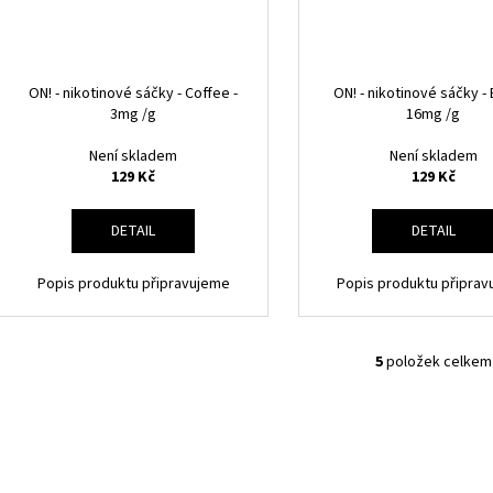
ON! - nikotinové sáčky - Coffee -
ON! - nikotinové sáčky - 
3mg /g
16mg /g
Není skladem
Není skladem
129 Kč
129 Kč
DETAIL
DETAIL
Popis produktu připravujeme
Popis produktu připra
5
položek celkem
O
V
L
Á
D