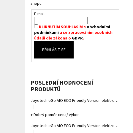
shopu.
E-mail
KLIKNUTÍM SOUHLASÍM s
obchodními
podmínkami
a se zpracováním osobních
údajů dle zákona o
GDPR
.
PŘIHLÁSIT SE
POSLEDNÍ HODNOCENÍ
PRODUKTŮ
Joyetech eGo AIO ECO Friendly Version elektronická cigareta 1700mAh Gradient Grey
|
Hodnocení produktu je 5 z 5 hvězdiček.
+ Dobrý poměr cena/ výkon
Joyetech eGo AIO ECO Friendly Version elektronická cigareta 1700mAh Gradient Yellow
|