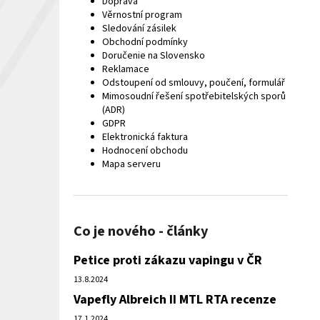
Doprava
Věrnostní program
Sledování zásilek
Obchodní podmínky
Doručenie na Slovensko
Reklamace
Odstoupení od smlouvy, poučení, formulář
Mimosoudní řešení spotřebitelských sporů
(ADR)
GDPR
Elektronická faktura
Hodnocení obchodu
Mapa serveru
Co je nového - články
Petice proti zákazu vapingu v ČR
13.8.2024
Vapefly Albreich II MTL RTA recenze
17.1.2024