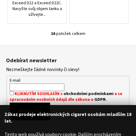
Exceed D22 a Exceed D22C.
Navyšte svůj objem tanku a
užívejte...
16
položek celkem
O
V
Z
L
á
Á
Odebírat newsletter
D
p
A
Nezmeškejte žádné novinky či slevy!
a
C
t
E-mail
Í
í
P
KLIKNUTÍM SOUHLASÍM s
obchodními podmínkami
a se
R
zpracováním osobních údajů dle zákona o
GDPR
.
V
K
PŘIHLÁSIT SE
Zákaz prodeje elektronických cigaret osobám mladším 18
Y
let.
V
Ý
Tento web používá soubory cookie. Dalším procházením