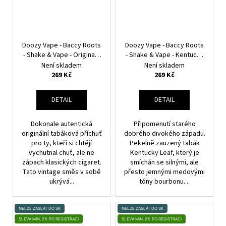
Doozy Vape - Baccy Roots
Doozy Vape - Baccy Roots
- Shake & Vape - Original -
- Shake & Vape - Kentucky
18ml
Leaf - 18ml
Není skladem
Není skladem
269 Kč
269 Kč
DETAIL
DETAIL
Dokonale autentická
Připomenutí starého
originální tabáková příchuť
dobrého divokého západu.
pro ty, kteří si chtějí
Pekelně zauzený tabák
vychutnal chuť, ale ne
Kentucky Leaf, který je
zápach klasických cigaret.
smíchán se silnými, ale
Tato vintage směs v sobě
přesto jemnými medovými
ukrývá...
tóny bourbonu....
NELZE ZASLAT DO SK
NELZE ZASLAT DO SK
SLEVA MIN. 2% PO REGISTRACI
SLEVA MIN. 2% PO REGISTRACI