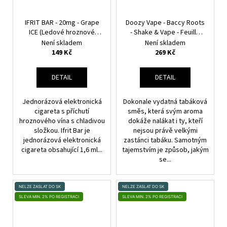
IFRIT BAR - 20mg - Grape
Doozy Vape - Baccy Roots
ICE (Ledové hroznové
- Shake & Vape - Feuille
víno)
Verte - 18ml
Není skladem
Není skladem
149 Kč
269 Kč
DETAIL
DETAIL
Jednorázová elektronická
Dokonale vydatná tabáková
cigareta s příchutí
směs, která svým aroma
hroznového vína s chladivou
dokáže nalákat i ty, kteří
složkou. Ifrit Bar je
nejsou právě velkými
jednorázová elektronická
zastánci tabáku. Samotným
cigareta obsahující 1,6 ml...
tajemstvím je způsob, jakým
se...
NELZE ZASLAT DO SK
NELZE ZASLAT DO SK
SLEVA MIN. 2% PO REGISTRACI
SLEVA MIN. 2% PO REGISTRACI