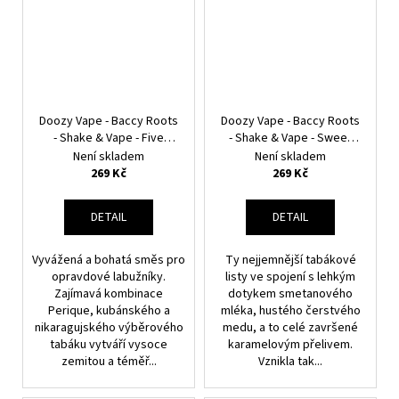
Doozy Vape - Baccy Roots
Doozy Vape - Baccy Roots
- Shake & Vape - Five
- Shake & Vape - Sweet
States - 18ml
Roll - 18ml
Není skladem
Není skladem
269 Kč
269 Kč
DETAIL
DETAIL
Vyvážená a bohatá směs pro
Ty nejjemnější tabákové
opravdové labužníky.
listy ve spojení s lehkým
Zajímavá kombinace
dotykem smetanového
Perique, kubánského a
mléka, hustého čerstvého
nikaragujského výběrového
medu, a to celé završené
tabáku vytváří vysoce
karamelovým přelivem.
zemitou a téměř...
Vznikla tak...