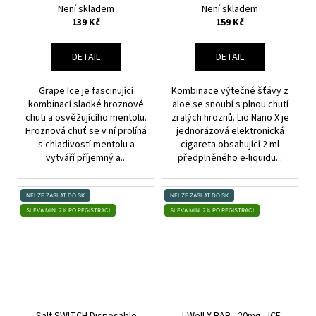
č
hroznové víno)
Není skladem
Není skladem
u
139 Kč
159 Kč
j
e
DETAIL
DETAIL
m
e
Grape Ice je fascinující
Kombinace výtečné šťávy z
kombinací sladké hroznové
aloe se snoubí s plnou chutí
chuti a osvěžujícího mentolu.
zralých hroznů. Lio Nano X je
KURWA
Hroznová chuť se v ní prolíná
jednorázová elektronická
COLLECTION
-
s chladivostí mentolu a
cigareta obsahující 2 ml
BLUEBERRY
vytváří příjemný a...
předplněného e-liquidu...
BLUE
SOUR
RASPBERRY
NELZE ZASLAT DO SK
NELZE ZASLAT DO SK
-
SLEVA MIN. 2% PO REGISTRACI
SLEVA MIN. 2% PO REGISTRACI
20MG
BORŮVKA,
MALINA
189
Kč
Salt SWITCH Disposable
J-Well X BAR - 20mg - ICE