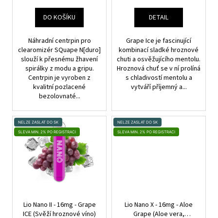
Ů
K
a
T
DO KOŠÍKU
DETAIL
j
Ů
í
Náhradní centrpin pro
Grape Ice je fascinující
t
clearomizér SQuape N[duro]
kombinací sladké hroznové
?
slouží k přesnému žhavení
chuti a osvěžujícího mentolu.
spirálky z modu a gripu.
Hroznová chuť se v ní prolíná
Centrpin je vyroben z
s chladivostí mentolu a
kvalitní pozlacené
vytváří příjemný a...
bezolovnaté...
HLEDAT
NELZE ZASLAT DO SK
NELZE ZASLAT DO SK
SLEVA MIN. 2% PO REGISTRACI
SLEVA MIN. 2% PO REGISTRACI
D
o
p
o
r
Lio Nano II - 16mg - Grape
Lio Nano X - 16mg - Aloe
u
ICE (Svěží hroznové víno)
Grape (Aloe vera,