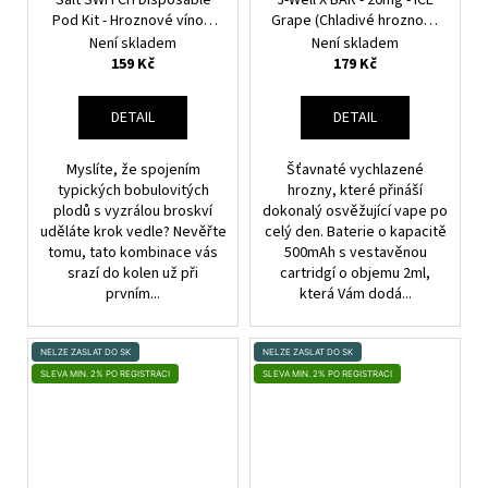
Pod Kit - Hroznové víno s
Grape (Chladivé hroznové
broskví (Peach Grape)
víno)
Není skladem
Není skladem
159 Kč
179 Kč
DETAIL
DETAIL
Myslíte, že spojením
Šťavnaté vychlazené
typických bobulovitých
hrozny, které přináší
plodů s vyzrálou broskví
dokonalý osvěžující vape po
uděláte krok vedle? Nevěřte
celý den. Baterie o kapacitě
tomu, tato kombinace vás
500mAh s vestavěnou
srazí do kolen už při
cartridgí o objemu 2ml,
prvním...
která Vám dodá...
NELZE ZASLAT DO SK
NELZE ZASLAT DO SK
SLEVA MIN. 2% PO REGISTRACI
SLEVA MIN. 2% PO REGISTRACI