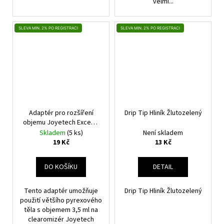
velmi...
SLEVA MIN. 2% PO REGISTRACI
SLEVA MIN. 2% PO REGISTRACI
Adaptér pro rozšíření
Drip Tip Hliník Žlutozelený
objemu Joyetech Exceed
D22/D22C (1ks)
Skladem
(5 ks)
Není skladem
19 Kč
13 Kč
DO KOŠÍKU
DETAIL
Tento adaptér umožňuje
Drip Tip Hliník Žlutozelený
použití většího pyrexového
těla s objemem 3,5 ml na
clearomizér Joyetech