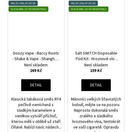
NELZE ZASLAT DO SK
NELZE ZASLAT DO SK
SLEVA MIN. 2% PO REGISTRACI
SLEVA MIN. 2% PO REGISTRACI
Doozy Vape - Baccy Roots
Salt SWITCH Disposable
- Shake & Vape - Shanghai -
Pod Kit - Hroznové víno
18ml
(Grape Paradise)
Není skladem
Není skladem
269 Kč
159 Kč
DETAIL
DETAIL
Klasická tabáková směs RY4
Milovníci velkých šťavnatých
pečlivě namíchaná s
bobulí, mějte se na pozoru.
sladkým karamelem a
Naprosto dokonalá směs
vanilkou vytváří příchuť,
zralého a sladkého
kterou měli v oblibě už staří
hroznového vína, tentokrát
číňané. Nabízí navíc nádech...
ve vaší cigaretě. Opravdu