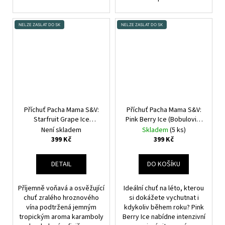
NELZE ZASLAT DO SK
NELZE ZASLAT DO SK
Příchuť Pacha Mama S&V:
Příchuť Pacha Mama S&V:
Starfruit Grape Ice
Pink Berry Ice (Bobulovitý
(Ledové hroznové víno a
mix s grapefruitem a
Není skladem
Skladem
(5 ks)
karambola) 10ml
kooladou) 10ml
399 Kč
399 Kč
DETAIL
DO KOŠÍKU
Příjemně voňavá a osvěžující
Ideální chuť na léto, kterou
chuť zralého hroznového
si dokážete vychutnat i
vína podtržená jemným
kdykoliv během roku? Pink
tropickým aroma karamboly
Berry Ice nabídne intenzivní