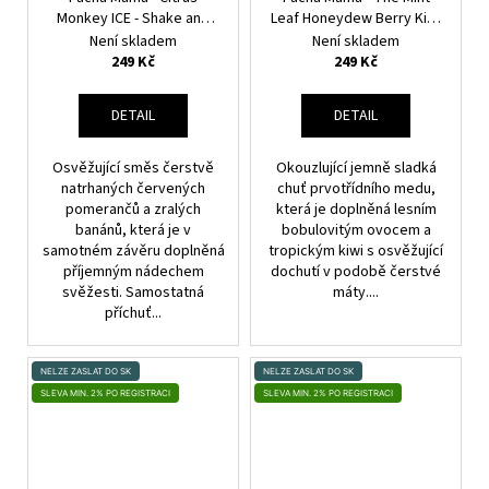
Monkey ICE - Shake and
Leaf Honeydew Berry Kiwi
Vape - 20ml
- Shake and Vape - 20ml
Není skladem
Není skladem
249 Kč
249 Kč
DETAIL
DETAIL
Osvěžující směs čerstvě
Okouzlující jemně sladká
natrhaných červených
chuť prvotřídního medu,
pomerančů a zralých
která je doplněná lesním
banánů, která je v
bobulovitým ovocem a
samotném závěru doplněná
tropickým kiwi s osvěžující
příjemným nádechem
dochutí v podobě čerstvé
svěžesti. Samostatná
máty....
příchuť...
NELZE ZASLAT DO SK
NELZE ZASLAT DO SK
SLEVA MIN. 2% PO REGISTRACI
SLEVA MIN. 2% PO REGISTRACI