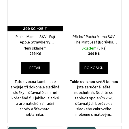
399 KČ
–25 %
Pacha Mama - S&V - Fuji
Příchuť Pacha Mama S&V:
Apple Strawberry
The Mint Leaf (Borůvka,
Nectarine - 10ml
Jablko,
kiwi, máta a cukrový
Není skladem
Skladem
(5 ks)
jahoda a nektarinka
meloun) 10ml
299 Kč
399 Kč
DETAIL
DO KOŠÍKU
Tato ovocná kombinace
Tuhle ovocnou svěží bombu
spojuje tři dokonale sladěné
jste zaručeně ještě
složky – šťavnaté a mírně
neochutnali. Nechte se
kořeněné fuji jablko, sladké
zaplavit spojením kiwi,
a aromatické zahradní
šťavnatých borůvek a
jahody a šťavnatou
sladkého cukrového
nektarinku...
melounu s mátovým...