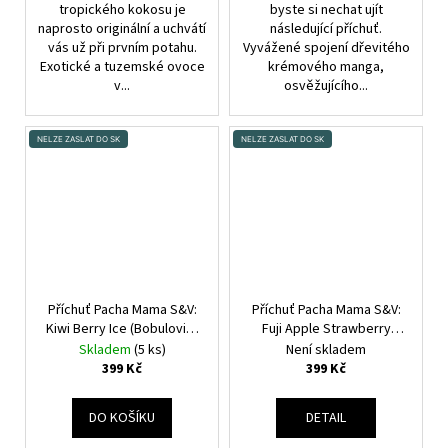
tropického kokosu je
byste si nechat ujít
naprosto originální a uchvátí
následující příchuť.
vás už při prvním potahu.
Vyvážené spojení dřevitého
Exotické a tuzemské ovoce
krémového manga,
v...
osvěžujícího...
NELZE ZASLAT DO SK
NELZE ZASLAT DO SK
Příchuť Pacha Mama S&V:
Příchuť Pacha Mama S&V:
Kiwi Berry Ice (Bobulovité
Fuji Apple Strawberry
plody s kiwi a kooladou)
Nectarine (Jablko, jahoda
Skladem
(5 ks)
Není skladem
10ml
a nektarinka) 10ml
399 Kč
399 Kč
DO KOŠÍKU
DETAIL