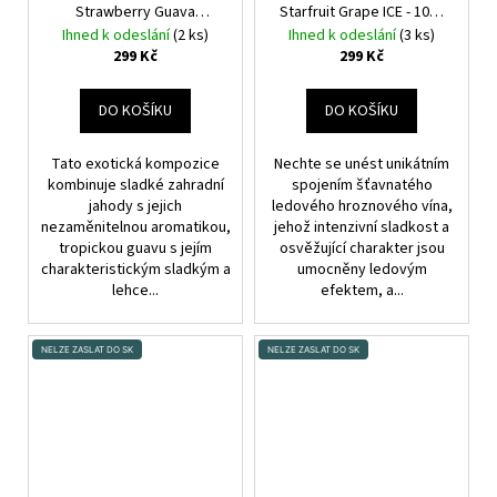
č
Strawberry Guava
Starfruit Grape ICE - 10ml
u
Jackfruit - 10ml
Jahoda,
Ledové hroznové víno a
Ihned k odeslání
(2 ks)
Ihned k odeslání
(3 ks)
j
guava, jackfruit
karambola
299 Kč
299 Kč
e
m
DO KOŠÍKU
DO KOŠÍKU
e
Tato exotická kompozice
Nechte se unést unikátním
kombinuje sladké zahradní
spojením šťavnatého
DEKANG
jahody s jejich
ledového hroznového vína,
DAF
10ML
nezaměnitelnou aromatikou,
jehož intenzivní sladkost a
6MG
tropickou guavu s jejím
osvěžující charakter jsou
charakteristickým sladkým a
umocněny ledovým
159
lehce...
efektem, a...
Kč
Původně:
195
Kč
NELZE ZASLAT DO SK
NELZE ZASLAT DO SK