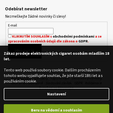
L
á
Á
Odebírat newsletter
D
p
A
Nezmeškejte žádné novinky či slevy!
a
C
t
E-mail
Í
í
P
KLIKNUTÍM SOUHLASÍM s
obchodními podmínkami
a se
R
zpracováním osobních údajů dle zákona o
GDPR
.
V
K
PŘIHLÁSIT SE
Zákaz prodeje elektronických cigaret osobám mladším 18
Y
let.
V
Ý
Tento web používá soubory cookie. Dalším procházením
P
tohoto webu vyjadřujete souhlas, že jste starší 18ti let a s
I
Mapa serveru
Kontakty
Napište nám
Obchodní podmínky
používáním cookie.
S
Dopravné / poštovné
Sledování zásilek
GDPR
Reklamace
U
Doručení na Slovensko
Nastavení
Vytvořil Shoptet
Beru na vědomí a souhlasím
Copyright 2026
Royalvape.cz - Vaše království vapingu
. Všechna