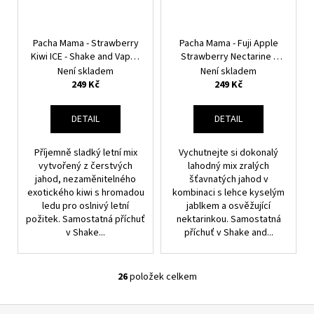
Pacha Mama - Strawberry
Pacha Mama - Fuji Apple
Kiwi ICE - Shake and Vape -
Strawberry Nectarine -
20ml
Shake and Vape - 20ml
Není skladem
Není skladem
249 Kč
249 Kč
DETAIL
DETAIL
Příjemně sladký letní mix
Vychutnejte si dokonalý
vytvořený z čerstvých
lahodný mix zralých
jahod, nezaměnitelného
šťavnatých jahod v
exotického kiwi s hromadou
kombinaci s lehce kyselým
ledu pro oslnivý letní
jablkem a osvěžující
požitek. Samostatná příchuť
nektarinkou. Samostatná
v Shake...
příchuť v Shake and...
26
položek celkem
O
V
Z