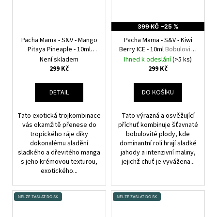
399 KČ
–25 %
Pacha Mama - S&V - Mango
Pacha Mama - S&V - Kiwi
Pitaya Pineaple - 10ml
Berry ICE - 10ml
Bobulovité
Mango, dračí ovoce a
plody s kiwi a kooladou
Není skladem
Ihned k odeslání
(>5 ks)
ananas
299 Kč
299 Kč
DETAIL
DO KOŠÍKU
Tato exotická trojkombinace
Tato výrazná a osvěžující
vás okamžitě přenese do
příchuť kombinuje šťavnaté
tropického ráje díky
bobulovité plody, kde
dokonalému sladění
dominantní roli hrají sladké
sladkého a dřevitého manga
jahody a intenzivní maliny,
s jeho krémovou texturou,
jejichž chuť je vyvážena...
exotického...
NELZE ZASLAT DO SK
NELZE ZASLAT DO SK