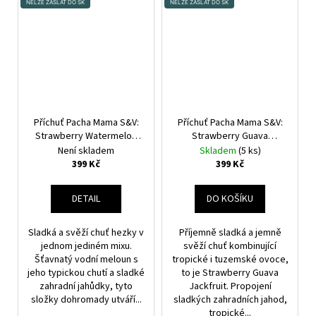
NELZE ZASLAT DO SK
NELZE ZASLAT DO SK
Příchuť Pacha Mama S&V:
Příchuť Pacha Mama S&V:
Strawberry Watermelon
Strawberry Guava
(Jahoda a vodní meloun)
Jackfruit (Jahoda, guava,
Není skladem
Skladem
(5 ks)
10ml
jackfruit) 10ml
399 Kč
399 Kč
DETAIL
DO KOŠÍKU
Sladká a svěží chuť hezky v
Příjemně sladká a jemně
jednom jediném mixu.
svěží chuť kombinující
Šťavnatý vodní meloun s
tropické i tuzemské ovoce,
jeho typickou chutí a sladké
to je Strawberry Guava
zahradní jahůdky, tyto
Jackfruit. Propojení
složky dohromady utváří...
sladkých zahradních jahod,
tropické...