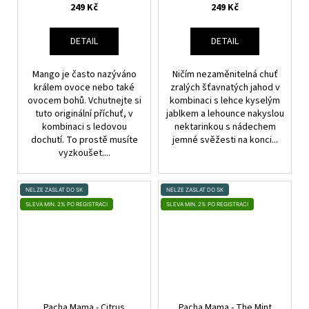
249 Kč
249 Kč
DETAIL
DETAIL
Mango je často nazýváno
Ničím nezaměnitelná chuť
králem ovoce nebo také
zralých šťavnatých jahod v
ovocem bohů. Vchutnejte si
kombinaci s lehce kyselým
tuto originální příchuť, v
jablkem a lehounce nakyslou
kombinaci s ledovou
nektarinkou s nádechem
dochutí. To prostě musíte
jemné svěžesti na konci...
vyzkoušet....
NELZE ZASLAT DO SK
NELZE ZASLAT DO SK
SLEVA MIN. 2% PO REGISTRACI
SLEVA MIN. 2% PO REGISTRACI
Pacha Mama - Citrus
Pacha Mama - The Mint