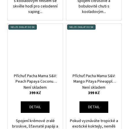
s kooladovým finišem se
spojení citrusové a
skvěle hodí pro celodenní
bobulovité chuti s
vaping...
kooladovým...
NELZE ZASLAT DO SK
NELZE ZASLAT DO SK
Příchuť Pacha Mama S&V:
Příchuť Pacha Mama S&V:
Peach Papaya Coconut
Mango Pitaya Pineapple
(Broskev, papája, kokos)
(Mango, dračí ovoce a
Není skladem
Není skladem
10ml
ananas) 10ml
399 Kč
399 Kč
DETAIL
DETAIL
Spojení krémové zralé
Pokud vyznáváte tropické a
broskve, šťavnaté papáji a
exotické koktejly, neměli