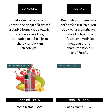
Ů
K
a
T
DO KOŠÍKU
DETAIL
j
Ů
í
Tato svěží a netradiční
Dokonalé propojení dvou
t
kombinace spojuje šťavnaté
oblíbených letních plodů –
?
a sladké borůvky, osvěžující
sladkých a aromatických
a lehce kyselé kiwi,
zahradních jahod a
aromatickou mátu s jejím
šťavnatého vodního
charakteristickým
melounu s jeho
chladivým...
charakteristickou
osvěžující...
HLEDAT
NELZE ZASLAT DO SK
NELZE ZASLAT DO SK
D
o
p
o
r
399 KČ
–25 %
399 KČ
–25 %
u
Pacha Mama - S&V -
Pacha Mama - S&V -