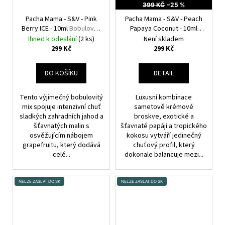
399 KČ
–25 %
Pacha Mama - S&V - Pink
Pacha Mama - S&V - Peach
Berry ICE - 10ml
Bobulovitý
Papaya Coconut - 10ml
mix s grapefruitem a
Broskev, papája, kokos
Ihned k odeslání
(2 ks)
Není skladem
kooladou
299 Kč
299 Kč
DO KOŠÍKU
DETAIL
Tento výjimečný bobulovitý
Luxusní kombinace
mix spojuje intenzivní chuť
sametově krémové
sladkých zahradních jahod a
broskve, exotické a
šťavnatých malin s
šťavnaté papáji a tropického
osvěžujícím nábojem
kokosu vytváří jedinečný
grapefruitu, který dodává
chuťový profil, který
celé...
dokonale balancuje mezi...
NELZE ZASLAT DO SK
NELZE ZASLAT DO SK