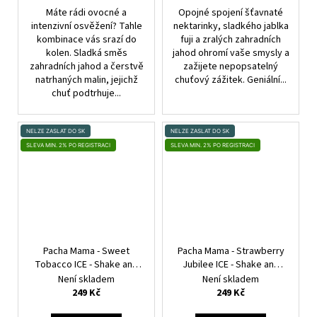
Máte rádi ovocné a
Opojné spojení šťavnaté
intenzivní osvěžení? Tahle
nektarinky, sladkého jablka
kombinace vás srazí do
fuji a zralých zahradních
kolen. Sladká směs
jahod ohromí vaše smysly a
zahradních jahod a čerstvě
zažijete nepopsatelný
natrhaných malin, jejichž
chuťový zážitek. Geniální...
chuť podtrhuje...
NELZE ZASLAT DO SK
NELZE ZASLAT DO SK
SLEVA MIN. 2% PO REGISTRACI
SLEVA MIN. 2% PO REGISTRACI
Pacha Mama - Sweet
Pacha Mama - Strawberry
Tobacco ICE - Shake and
Jubilee ICE - Shake and
Vape - 20ml
Vape - 20ml
Není skladem
Není skladem
249 Kč
249 Kč