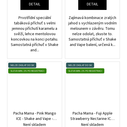
DETAIL
DETAIL
Prvotřídní speciální
Zajímavá kombinace zralých
tabáková příchuť s velmi
jahod s vychlazeným vodním
jemnou příchutí karamelu a
melounem v závěru. Tomu
svěží, lehce mentolovou
nelze odolat, zkuste to.
koncovkou na konci potahu.
Samostatná příchuť v Shake
Samostatná příchuť v Shake
and Vape balení, určená k...
and...
NELZE ZASLAT DO SK
NELZE ZASLAT DO SK
SLEVA MIN. 2% PO REGISTRACI
SLEVA MIN. 2% PO REGISTRACI
Pacha Mama - Pink Mango
Pacha Mama - Fuji Apple
ICE - Shake and Vape -
Strawberry Nectarine ICE -
20ml
Shake and Vape - 20ml
Není skladem
Není skladem