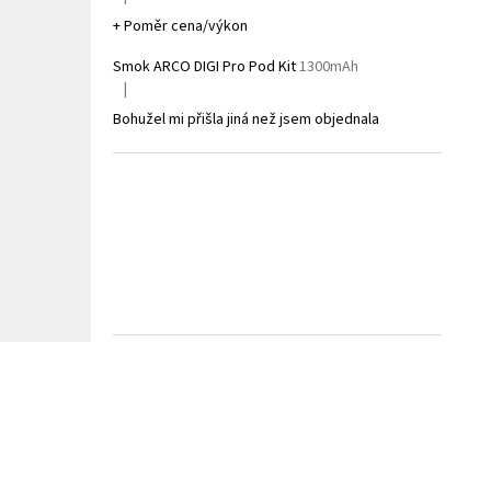
Hodnocení produktu je 5 z 5 hvězdiček.
+ Poměr cena/výkon
Smok ARCO DIGI Pro Pod Kit
1300mAh
|
Hodnocení produktu je 1 z 5 hvězdiček.
Bohužel mi přišla jiná než jsem objednala