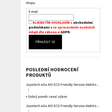
shopu.
E-mail
KLIKNUTÍM SOUHLASÍM s
obchodními
podmínkami
a se zpracováním osobních
údajů dle zákona o
GDPR
.
PŘIHLÁSIT SE
POSLEDNÍ HODNOCENÍ
PRODUKTŮ
Joyetech eGo AIO ECO Friendly Version elektronická cigareta 1700mAh Gradient Grey
|
Hodnocení produktu je 5 z 5 hvězdiček.
+ Dobrý poměr cena/ výkon
Joyetech eGo AIO ECO Friendly Version elektronická cigareta 1700mAh Gradient Yellow
|