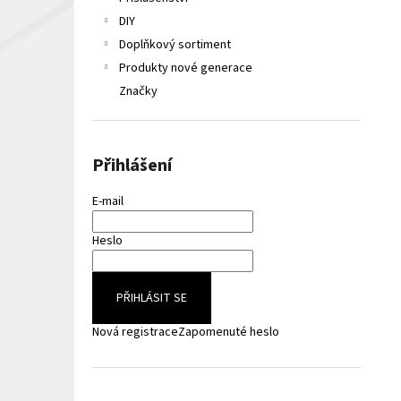
LIQUA ELEMENTS APPLE 10ML 6MG
e
DIY
149 Kč
l
Původně:
165 Kč
Doplňkový sortiment
Produkty nové generace
Značky
Přihlášení
E-mail
Heslo
PŘIHLÁSIT SE
Nová registrace
Zapomenuté heslo