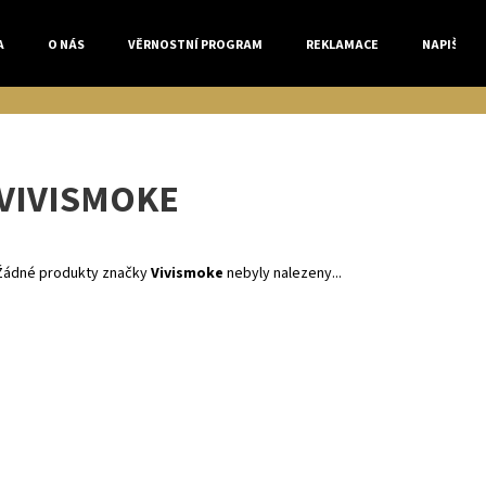
A
O NÁS
VĚRNOSTNÍ PROGRAM
REKLAMACE
NAPIŠTE 
Co potřebujete najít?
VIVISMOKE
HLEDAT
Žádné produkty značky
Vivismoke
nebyly nalezeny...
Doporučujeme