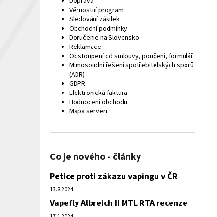
Doprava
Věrnostní program
Sledování zásilek
Obchodní podmínky
Doručenie na Slovensko
Reklamace
Odstoupení od smlouvy, poučení, formulář
Mimosoudní řešení spotřebitelských sporů
(ADR)
GDPR
Elektronická faktura
Hodnocení obchodu
Mapa serveru
Co je nového - články
Petice proti zákazu vapingu v ČR
13.8.2024
Vapefly Albreich II MTL RTA recenze
17.1.2024