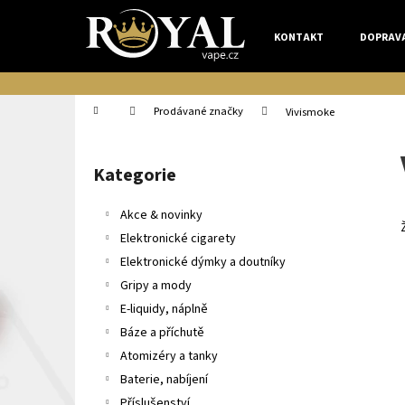
K
Přejít
na
o
KONTAKT
DOPRAV
obsah
Zpět
Zpět
š
do
do
í
k
obchodu
obchodu
Domů
Prodávané značky
Vivismoke
P
o
Kategorie
Přeskočit
s
kategorie
t
Akce & novinky
r
Elektronické cigarety
a
Elektronické dýmky a doutníky
n
Gripy a mody
n
E-liquidy, náplně
í
Báze a příchutě
p
Atomizéry a tanky
a
Baterie, nabíjení
n
Příslušenství