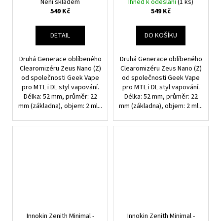
Clearomizér
Clearomizér
Není skladem
Ihned k odeslání
(1 ks)
549 Kč
549 Kč
DETAIL
DO KOŠÍKU
Druhá Generace oblíbeného
Druhá Generace oblíbeného
Clearomizéru Zeus Nano (Z)
Clearomizéru Zeus Nano (Z)
od společnosti Geek Vape
od společnosti Geek Vape
pro MTL i DL styl vapování.
pro MTL i DL styl vapování.
Délka: 52 mm, průměr: 22
Délka: 52 mm, průměr: 22
mm (základna), objem: 2 ml...
mm (základna), objem: 2 ml...
Innokin Zenith Minimal -
Innokin Zenith Minimal -