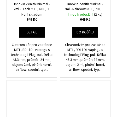
Innokin Zenith Minimal -
Innokin Zenith Minimal -
2ml - Black
MTL, RDL, DL
2ml - Rainbow
MTL, RDL, DL
Clearomizér
Clearomizér
Není skladem
Ihned k odeslání
(2 ks)
649 Kč
649 Kč
DETAIL
DO KOŠÍKU
Clearomizér pro zastánce
Clearomizér pro zastánce
MTL, RDL i DL vapingu s
MTL, RDL i DL vapingu s
technologií Plug-pull. Délka:
technologií Plug-pull. Délka:
45.3 mm, průměr: 24 mm,
45.3 mm, průměr: 24 mm,
objem: 2 ml, plnění: horní,
objem: 2 ml, plnění: horní,
airflow: spodní, typ...
airflow: spodní, typ...