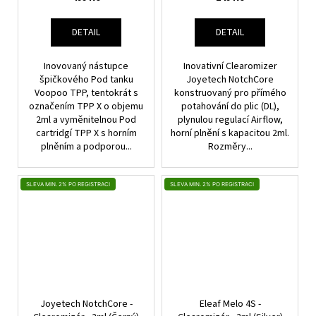
DETAIL
DETAIL
Inovovaný nástupce
Inovativní Clearomizer
špičkového Pod tanku
Joyetech NotchCore
Voopoo TPP, tentokrát s
konstruovaný pro přímého
označením TPP X o objemu
potahování do plic (DL),
2ml a vyměnitelnou Pod
plynulou regulací Airflow,
cartridgí TPP X s horním
horní plnění s kapacitou 2ml.
plněním a podporou...
Rozměry...
SLEVA MIN. 2% PO REGISTRACI
SLEVA MIN. 2% PO REGISTRACI
Joyetech NotchCore -
Eleaf Melo 4S -