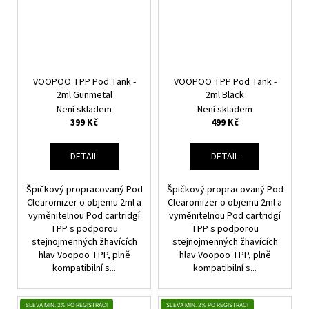
VOOPOO TPP Pod Tank -
VOOPOO TPP Pod Tank -
2ml Gunmetal
2ml Black
Není skladem
Není skladem
399 Kč
499 Kč
DETAIL
DETAIL
Špičkový propracovaný Pod
Špičkový propracovaný Pod
Clearomizer o objemu 2ml a
Clearomizer o objemu 2ml a
vyměnitelnou Pod cartridgí
vyměnitelnou Pod cartridgí
TPP s podporou
TPP s podporou
stejnojmenných žhavících
stejnojmenných žhavících
hlav Voopoo TPP, plně
hlav Voopoo TPP, plně
kompatibilní s...
kompatibilní s...
SLEVA MIN. 2% PO REGISTRACI
SLEVA MIN. 2% PO REGISTRACI