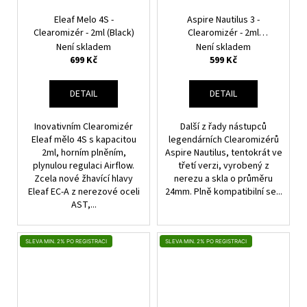
Eleaf Melo 4S -
Aspire Nautilus 3 -
Clearomizér - 2ml (Black)
Clearomizér - 2ml
(Gunmetal)
Není skladem
Není skladem
699 Kč
599 Kč
DETAIL
DETAIL
Inovativním Clearomizér
Další z řady nástupců
Eleaf mělo 4S s kapacitou
legendárních Clearomizérů
2ml, horním plněním,
Aspire Nautilus, tentokrát ve
plynulou regulaci Airflow.
třetí verzi, vyrobený z
Zcela nové žhavící hlavy
nerezu a skla o průměru
Eleaf EC-A z nerezové oceli
24mm. Plně kompatibilní se...
AST,...
SLEVA MIN. 2% PO REGISTRACI
SLEVA MIN. 2% PO REGISTRACI