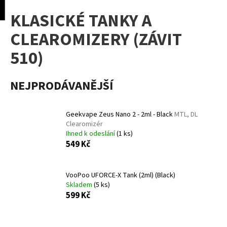
K
pní
Menu
KLASICKÉ TANKY A
o
Přejít
Zpět
Zpět
na
š
CLEAROMIZERY (ZÁVIT
obsah
í
510)
C
k
o
p
NEJPRODÁVANĚJŠÍ
o
t
Geekvape Zeus Nano 2 - 2ml - Black
MTL, DL
ř
Clearomizér
e
Ihned k odeslání
(1 ks)
549 Kč
b
u
j
VooPoo UFORCE-X Tank (2ml) (Black)
e
Skladem
(5 ks)
599 Kč
t
e
n