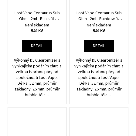
Lost Vape Centaurus Sub
Lost Vape Centaurus Sub
Ohm - 2ml - Black
DL
Ohm - 2ml - Rainbow
DL
Clearomizér
Clearomizér
Není skladem
Není skladem
549 Kč
549 Kč
DETAIL
DETAIL
Výkonný DL Clearomizér s
Výkonný DL Clearomizér s
vynikajícím podáním chuti a
vynikajícím podáním chuti a
velkou tvorbou páry od
velkou tvorbou páry od
společnosti Lost Vape.
společnosti Lost Vape.
Délka: 52 mm, průměr
Délka: 52 mm, průměr
základny: 26 mm, průměr
základny: 26 mm, průměr
bubble těla:...
bubble těla:...