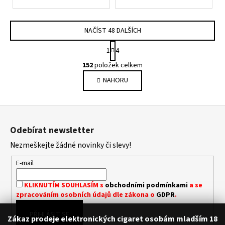
NAČÍST 48 DALŠÍCH
S
1
4
T
O
R
152
položek celkem
V
Á
NAHORU
L
N
K
Á
O
D
Z
V
A
Á
á
C
Odebírat newsletter
N
p
Í
Í
Nezmeškejte žádné novinky či slevy!
P
a
R
t
E-mail
V
í
K
KLIKNUTÍM SOUHLASÍM s
obchodními podmínkami
a se
Y
zpracováním osobních údajů dle zákona o
GDPR
.
V
Ý
PŘIHLÁSIT SE
Zákaz prodeje elektronických cigaret osobám mladším 18