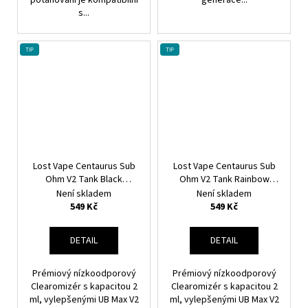
s...
TIP
TIP
Lost Vape Centaurus Sub
Lost Vape Centaurus Sub
Ohm V2 Tank Black
Ohm V2 Tank Rainbow
Nízkoodporový DL
Nízkoodporový DL
Není skladem
Není skladem
Clearomizér
Clearomizér
549 Kč
549 Kč
DETAIL
DETAIL
Prémiový nízkoodporový
Prémiový nízkoodporový
Clearomizér s kapacitou 2
Clearomizér s kapacitou 2
ml, vylepšenými UB Max V2
ml, vylepšenými UB Max V2