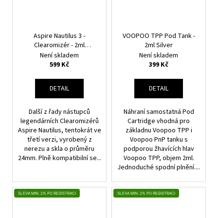
Aspire Nautilus 3 -
VOOPOO TPP Pod Tank -
Clearomizér - 2ml
2ml Silver
(Stainless Steel)
Není skladem
Není skladem
599 Kč
399 Kč
DETAIL
DETAIL
Další z řady nástupců
Náhraní samostatná Pod
legendárních Clearomizérů
Cartridge vhodná pro
Aspire Nautilus, tentokrát ve
základnu Voopoo TPP i
třetí verzi, vyrobený z
Voopoo PnP tanku s
nerezu a skla o průměru
podporou žhavících hlav
24mm. Plně kompatibilní se...
Voopoo TPP, objem 2ml.
Jednoduché spodní plnění....
SLEVA MIN. 2% PO REGISTRACI
SLEVA MIN. 2% PO REGISTRACI