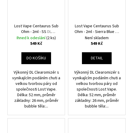
Lost Vape Centaurus Sub
Lost Vape Centaurus Sub
Ohm - 2ml - SS
DL
Ohm - 2ml - Sierra Blue
DL
Clearomizér
Clearomizér
Ihned k odeslání
(2 ks)
Není skladem
549 Kč
549 Kč
DO KOŠÍKU
DETAIL
Výkonný DL Clearomizér s
Výkonný DL Clearomizér s
vynikajícím podáním chuti a
vynikajícím podáním chuti a
velkou tvorbou páry od
velkou tvorbou páry od
společnosti Lost Vape.
společnosti Lost Vape.
Délka: 52 mm, průměr
Délka: 52 mm, průměr
základny: 26 mm, průměr
základny: 26 mm, průměr
bubble těla:...
bubble těla:...