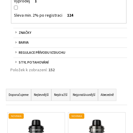
č
Výprodej
1
u
j
Sleva min. 2% po registraci
124
e
m
e
ZNAČKY
BARVA
LIQUA
REGULACE PŘÍVODU VZDUCHU
ELEMENTS
APPLE
STYL POTAHOVÁNÍ
10ML
Položek k zobrazení:
152
6MG
149
Kč
Ř
Původně:
A
165
Doporučujeme
Nejlevnější
Nejdražší
Nejprodávanější
Abecedně
Kč
Z
E
V
N
NOVINKA
NOVINKA
Ý
Í
P