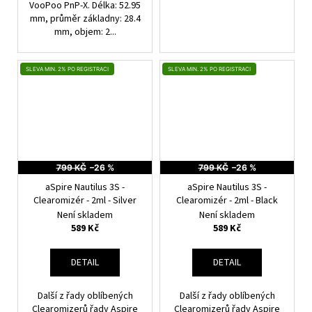
VooPoo PnP-X. Délka: 52.95
mm, průměr základny: 28.4
mm, objem: 2...
SLEVA MIN. 2% PO REGISTRACI
SLEVA MIN. 2% PO REGISTRACI
799 KČ
–26 %
799 KČ
–26 %
aSpire Nautilus 3S -
aSpire Nautilus 3S -
Clearomizér - 2ml - Silver
Clearomizér - 2ml - Black
Není skladem
Není skladem
589 Kč
589 Kč
DETAIL
DETAIL
Další z řady oblíbených
Další z řady oblíbených
Clearomizerů řady Aspire
Clearomizerů řady Aspire