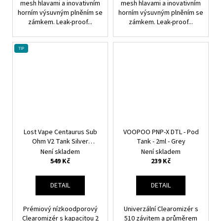
mesh hlavami a inovativním
mesh hlavami a inovativním
horním výsuvným plněním se
horním výsuvným plněním se
zámkem. Leak-proof...
zámkem. Leak-proof...
TIP
Lost Vape Centaurus Sub
VOOPOO PNP-X DTL - Pod
Ohm V2 Tank Silver
Tank - 2ml - Grey
Nízkoodporový DL
Není skladem
Není skladem
Clearomizér
549 Kč
239 Kč
DETAIL
DETAIL
Prémiový nízkoodporový
Univerzální Clearomizér s
Clearomizér s kapacitou 2
510 závitem a průměrem