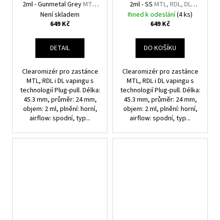
2ml - Gunmetal Grey
MTL,
2ml - SS
MTL, RDL, DL
RDL, DL Clearomizér
Clearomizér
Není skladem
Ihned k odeslání
(4 ks)
649 Kč
649 Kč
DETAIL
DO KOŠÍKU
Clearomizér pro zastánce
Clearomizér pro zastánce
MTL, RDL i DL vapingu s
MTL, RDL i DL vapingu s
technologií Plug-pull. Délka:
technologií Plug-pull. Délka:
45.3 mm, průměr: 24 mm,
45.3 mm, průměr: 24 mm,
objem: 2 ml, plnění: horní,
objem: 2 ml, plnění: horní,
airflow: spodní, typ...
airflow: spodní, typ...