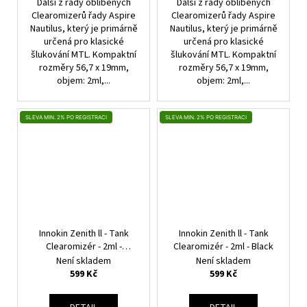
Další z řady oblíbených
Další z řady oblíbených
Clearomizerů řady Aspire
Clearomizerů řady Aspire
Nautilus, který je primárně
Nautilus, který je primárně
určená pro klasické
určená pro klasické
šlukování MTL. Kompaktní
šlukování MTL. Kompaktní
rozměry 56,7 x 19mm,
rozměry 56,7 x 19mm,
objem: 2ml,...
objem: 2ml,...
SLEVA MIN. 2% PO REGISTRACI
SLEVA MIN. 2% PO REGISTRACI
Innokin Zenith ll - Tank
Innokin Zenith ll - Tank
Clearomizér - 2ml -
Clearomizér - 2ml - Black
Stříbrný
Není skladem
Není skladem
599 Kč
599 Kč