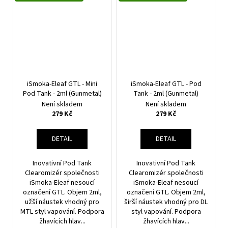
iSmoka-Eleaf GTL - Mini
iSmoka-Eleaf GTL - Pod
Pod Tank - 2ml (Gunmetal)
Tank - 2ml (Gunmetal)
Není skladem
Není skladem
279 Kč
279 Kč
DETAIL
DETAIL
Inovativní Pod Tank
Inovativní Pod Tank
Clearomizér společnosti
Clearomizér společnosti
iSmoka-Eleaf nesoucí
iSmoka-Eleaf nesoucí
označení GTL. Objem 2ml,
označení GTL. Objem 2ml,
užší náustek vhodný pro
širší náustek vhodný pro DL
MTL styl vapování. Podpora
styl vapování. Podpora
žhavících hlav...
žhavících hlav...