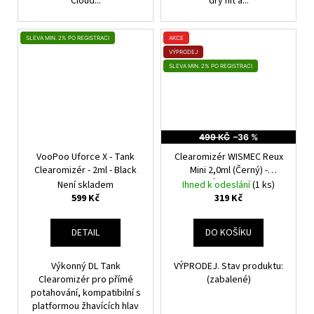
Cloud...
dry hit a...
SLEVA MIN. 2% PO REGISTRACI
AKCE
VÝPRODEJ
SLEVA MIN. 2% PO REGISTRACI
499 KČ
–36 %
VooPoo Uforce X - Tank
Clearomizér WISMEC Reux
Clearomizér - 2ml - Black
Mini 2,0ml (Černý) -
VÝPRODEJ.
Není skladem
Ihned k odeslání
(1 ks)
599 Kč
319 Kč
DETAIL
DO KOŠÍKU
Výkonný DL Tank
VÝPRODEJ. Stav produktu:
Clearomizér pro přímé
(zabalené)
potahování, kompatibilní s
platformou žhavících hlav