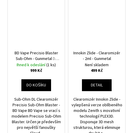
BD Vape Precisio Blaster
Innokin Zlide - Clearomizér
Sub-Ohm - Gunmetal
DL
- 2ml - Gunmetal
Clearomizér
Ihned k odeslání
(1 ks)
Není skladem
999 Kč
499 Kč
DO KOŠÍKU
DETAIL
Sub-Ohm DL Clearomizér
Clearomizér Innokin Zlide -
Precisio Sub-Ohm Blaster -
vylepšená verze oblíbeného
BD Vape BD Vape se vrací s
modelu Zenith s inovativní
modelem Precisio Sub-Ohm
technologií PLEX3D.
Blaster. Určen je především
Disponuje 3D mesh
pro největší fanoušky
strukturou, která eliminuje