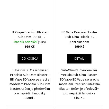
BD Vape Precisio Blaster
BD Vape Precisio Blaster
Sub-Ohm - SS
DL
Sub-Ohm - Black
DL
Clearomizér
Clearomizér
Ihned k odeslání
(5 ks)
Není skladem
999 Kč
999 Kč
DO KOŠÍKU
DETAIL
Sub-Ohm DL Clearomizér
Sub-Ohm DL Clearomizér
Precisio Sub-Ohm Blaster -
Precisio Sub-Ohm Blaster -
BD Vape BD Vape se vrací s
BD Vape BD Vape se vrací s
modelem Precisio Sub-Ohm
modelem Precisio Sub-Ohm
Blaster. Určen je především
Blaster. Určen je především
pro největší fanoušky
pro největší fanoušky
Cloud...
Cloud...