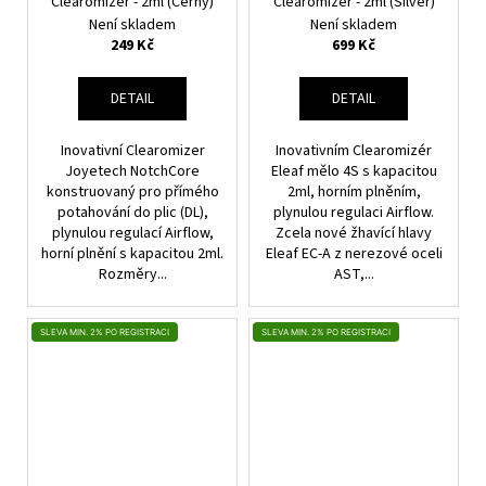
Clearomizér - 2ml (Černý)
Clearomizér - 2ml (Silver)
Není skladem
Není skladem
249 Kč
699 Kč
DETAIL
DETAIL
Inovativní Clearomizer
Inovativním Clearomizér
Joyetech NotchCore
Eleaf mělo 4S s kapacitou
konstruovaný pro přímého
2ml, horním plněním,
potahování do plic (DL),
plynulou regulaci Airflow.
plynulou regulací Airflow,
Zcela nové žhavící hlavy
horní plnění s kapacitou 2ml.
Eleaf EC-A z nerezové oceli
Rozměry...
AST,...
SLEVA MIN. 2% PO REGISTRACI
SLEVA MIN. 2% PO REGISTRACI