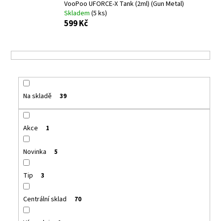
VooPoo UFORCE-X Tank (2ml) (Gun Metal)
a
Skladem
(5 ks)
j
599 Kč
í
t
?
Na skladě
39
HLEDAT
Akce
1
Novinka
5
D
o
Tip
3
p
o
r
Centrální sklad
70
u