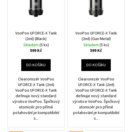
P
I
R
S
O
P
D
R
U
O
VooPoo UFORCE-X Tank
VooPoo UFORCE-X Tank
K
(2ml) (Black)
(2ml) (Gun Metal)
D
T
Skladem
(5 ks)
Skladem
(5 ks)
U
599 Kč
599 Kč
Ů
K
T
DO KOŠÍKU
DO KOŠÍKU
Ů
Clearomizér VooPoo
Clearomizér VooPoo
UFORCE-X Tank (2ml)
UFORCE-X Tank (2ml)
VooPoo UFORCE-X Tank
VooPoo UFORCE-X Tank
definuje nový standard
definuje nový standard
výrobce VooPoo. Špičkový
výrobce VooPoo. Špičkový
atomizér pro přímé
atomizér pro přímé
potahování je kompatibilní
potahování je kompatibilní
s...
s...