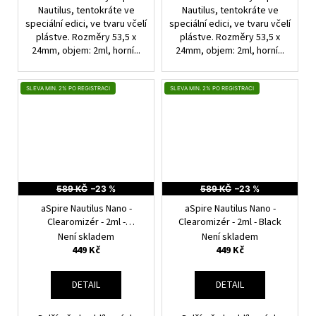
Nautilus, tentokráte ve
Nautilus, tentokráte ve
speciální edici, ve tvaru včelí
speciální edici, ve tvaru včelí
plástve. Rozměry 53,5 x
plástve. Rozměry 53,5 x
24mm, objem: 2ml, horní...
24mm, objem: 2ml, horní...
SLEVA MIN. 2% PO REGISTRACI
SLEVA MIN. 2% PO REGISTRACI
589 KČ
–23 %
589 KČ
–23 %
aSpire Nautilus Nano -
aSpire Nautilus Nano -
Clearomizér - 2ml -
Clearomizér - 2ml - Black
Stainless Steel
Není skladem
Není skladem
449 Kč
449 Kč
DETAIL
DETAIL