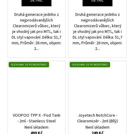
DETAIL
DETAIL
Druhá generace jednho z
Druhá generace jednho z
nejprodávanějších
nejprodávanějších
Clearomizerů vůbec, který
Clearomizerů vůbec, který
je vhodný jak pro MTL, tak i
je vhodný jak pro MTL, tak i
DL styl vapování. Délka: 51,7
DL styl vapování. Délka: 51,7
mm, Průměr: 26 mm, objem:
mm, Průměr: 26 mm, objem:
2...
2...
SLEVA MIN. 2% PO REGISTRACI
SLEVA MIN. 2% PO REGISTRACI
VOOPOO TPP X - Pod Tank
Joyetech NotchCore -
- 2ml - Stainless Steel
Clearomizér - 2ml (Bílý)
Není skladem
Není skladem
499 Kč
249 Kč