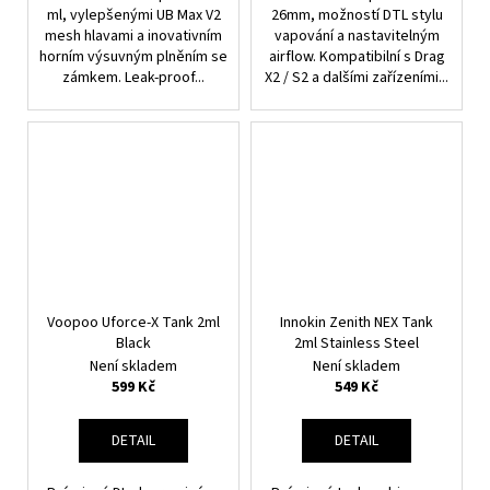
ml, vylepšenými UB Max V2
26mm, možností DTL stylu
mesh hlavami a inovativním
vapování a nastavitelným
horním výsuvným plněním se
airflow. Kompatibilní s Drag
zámkem. Leak-proof...
X2 / S2 a dalšími zařízeními...
Voopoo Uforce-X Tank 2ml
Innokin Zenith NEX Tank
Black
2ml Stainless Steel
Není skladem
Není skladem
599 Kč
549 Kč
DETAIL
DETAIL