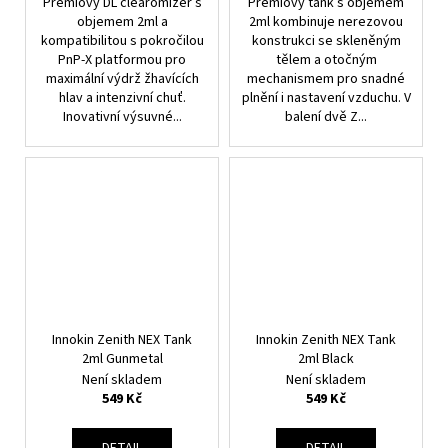
Prémiový DL clearomizér s
Prémiový tank s objemem
objemem 2ml a
2ml kombinuje nerezovou
kompatibilitou s pokročilou
konstrukci se skleněným
PnP-X platformou pro
tělem a otočným
maximální výdrž žhavících
mechanismem pro snadné
hlav a intenzivní chuť.
plnění i nastavení vzduchu. V
Inovativní výsuvné...
balení dvě Z...
Innokin Zenith NEX Tank
Innokin Zenith NEX Tank
2ml Gunmetal
2ml Black
Není skladem
Není skladem
549 Kč
549 Kč
DETAIL
DETAIL