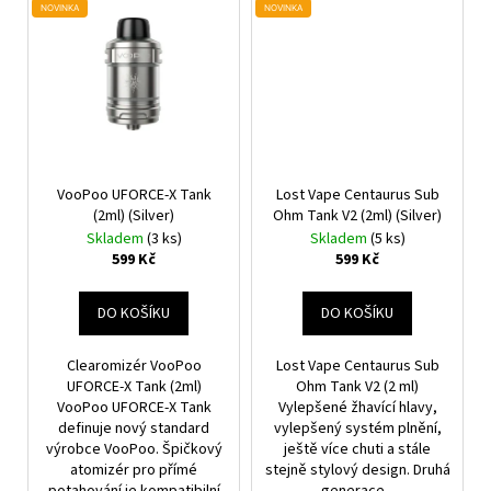
NOVINKA
NOVINKA
VooPoo UFORCE-X Tank
Lost Vape Centaurus Sub
(2ml) (Silver)
Ohm Tank V2 (2ml) (Silver)
Skladem
(3 ks)
Skladem
(5 ks)
599 Kč
599 Kč
DO KOŠÍKU
DO KOŠÍKU
Clearomizér VooPoo
Lost Vape Centaurus Sub
UFORCE-X Tank (2ml)
Ohm Tank V2 (2 ml)
VooPoo UFORCE-X Tank
Vylepšené žhavící hlavy,
definuje nový standard
vylepšený systém plnění,
výrobce VooPoo. Špičkový
ještě více chuti a stále
atomizér pro přímé
stejně stylový design. Druhá
potahování je kompatibilní
generace...