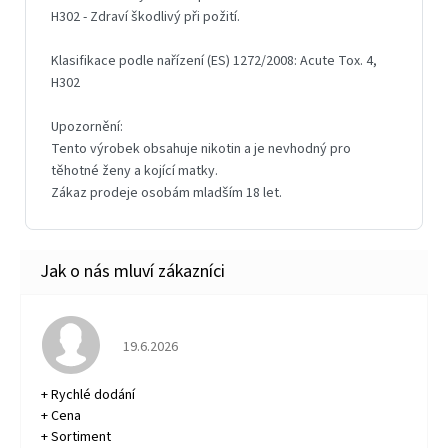
Hodnocení obchodu je 5 z 5 hvězdiček.
19.6.2026
+ Rychlé dodání
+ Cena
+ Sortiment