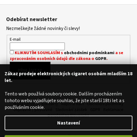
Z
á
Odebírat newsletter
p
Nezmeškejte žádné novinky či slevy!
a
t
E-mail
í
KLIKNUTÍM SOUHLASÍM s
obchodními podmínkami
a se
zpracováním osobních údajů dle zákona o
GDPR
.
PŘIHLÁSIT SE
Zákaz prodeje elektronických cigaret osobám mladším 18
let.
Tento web používá soubory cookie. Dalším procházením
tohoto webu vyjadřujete souhlas, že jste starší 18ti let a s
Mapa serveru
Kontakty
Napište nám
Obchodní podmínky
používáním cookie.
Dopravné / poštovné
Sledování zásilek
GDPR
Reklamace
Doručení na Slovensko
Nastavení
Vytvořil Shoptet