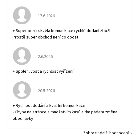
Hodnocení obchodu je 5 z 5 hvězdiček.
17.6.2026
+ Super borci skvělá komunikace rychlé dodání zboží
Prostě super obchod není co dodat
Hodnocení obchodu je 5 z 5 hvězdiček.
2.6.2026
+ Spolehlivost a rychlost vyřízení
Hodnocení obchodu je 5 z 5 hvězdiček.
20.5.2026
+ Rychlost dodání a kvalitní komunikace
- Chyba na stránce s množstvím kusů a tím pádem změna
obednavky
Zobrazit další hodnocení