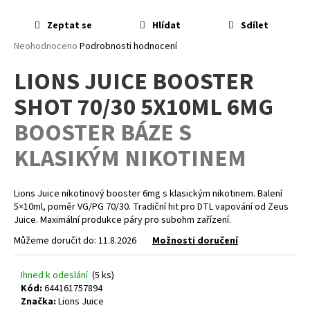
a
Zeptat se
Hlídat
Sdílet
j
Průměrné
Neohodnoceno
Podrobnosti hodnocení
í
hodnocení
t
LIONS JUICE BOOSTER
produktu
?
je
SHOT 70/30 5X10ML 6MG
0,0
z
BOOSTER BÁZE S
5
hvězdiček.
KLASIKÝM NIKOTINEM
HLEDAT
Lions Juice nikotinový booster 6mg s klasickým nikotinem. Balení
5×10ml, poměr VG/PG 70/30. Tradiční hit pro DTL vapování od Zeus
D
Juice. Maximální produkce páry pro subohm zařízení.
o
Můžeme doručit do:
11.8.2026
Možnosti doručení
p
o
Ihned k odeslání
(5 ks)
r
Kód:
644161757894
u
Značka:
Lions Juice