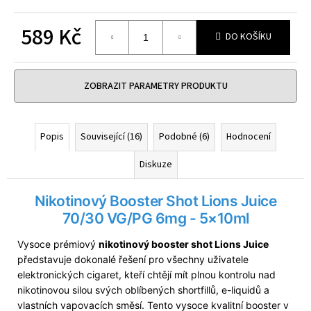
č
u
589 Kč
j
DO KOŠÍKU
e
Měrná
m
cena:
e
ZOBRAZIT PARAMETRY PRODUKTU
UWELL
CALIBURN
Popis
Související (16)
Podobné (6)
Hodnocení
G3
-
Diskuze
POD
CARTRIDGE
-
Nikotinový Booster Shot Lions Juice
0,9
OHM
70/30 VG/PG 6mg - 5×10ml
-
2ML
Vysoce prémiový
nikotinový booster shot Lions Juice
67
představuje dokonalé řešení pro všechny uživatele
Kč
elektronických cigaret, kteří chtějí mít plnou kontrolu nad
Původně:
79
nikotinovou silou svých oblíbených shortfillů, e-liquidů a
Kč
vlastních vapovacích směsí. Tento vysoce kvalitní booster v