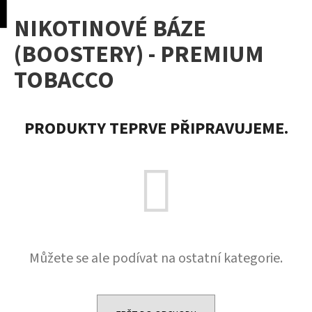
K
pní
Menu
NIKOTINOVÉ BÁZE
o
Přejít
Zpět
Zpět
na
š
(BOOSTERY) - PREMIUM
obsah
í
TOBACCO
C
k
o
p
PRODUKTY TEPRVE PŘIPRAVUJEME.
o
t
ř
e
b
u
j
e
Můžete se ale podívat na ostatní kategorie.
t
e
n