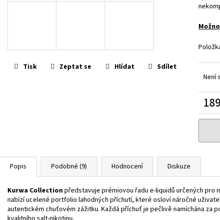
JOYETECH BF SS316 ATOMIZER 0,6OHM
DEKANG DESERT S
nekomp
48 Kč
159 Kč
Původně:
195 Kč
Možnos
Položk
Tisk
Zeptat se
Hlídat
Sdílet
Není 
189
Měrn
cena:
Popis
Podobné (9)
Hodnocení
Diskuze
Kurwa Collection
představuje prémiovou řadu e-liquidů určených pro mi
nabízí ucelené portfolio lahodných příchutí, které osloví náročné uživate
autentickém chuťovém zážitku. Každá příchuť je pečlivě namíchána za pou
kvalitního salt-nikotinu.