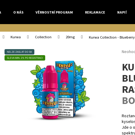
A
O NÁS
VĚRNOSTNÍ PROGRAM
REKLAMACE
NAPIŠTE 
Co potřebujete najít?
Kurwa
Collection
20mg
Kurwa Collection - Blueberr
Průmě
Neoho
NELZE ZASLAT DO SK
HLEDAT
hodnoc
SLEVA MIN. 2% PO REGISTRACI
KU
produk
je
BL
0,0
z
Doporučujeme
RA
5
hvězdi
BO
Roztan
kyselos
Jde o o
spektr