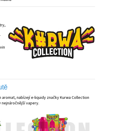
try,
r
vin
utě
 aromat, nabízejí e-liquidy značky Kurwa Collection
y nejnáročnější vapery.