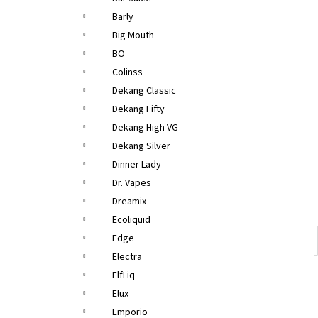
LIQUA ELEMENTS APPLE 10ML 6MG
e
Barly
149 Kč
l
Původně:
165 Kč
Big Mouth
BO
Colinss
Dekang Classic
Dekang Fifty
Dekang High VG
Dekang Silver
Dinner Lady
Dr. Vapes
Dreamix
Ecoliquid
Edge
Electra
ElfLiq
Elux
Emporio