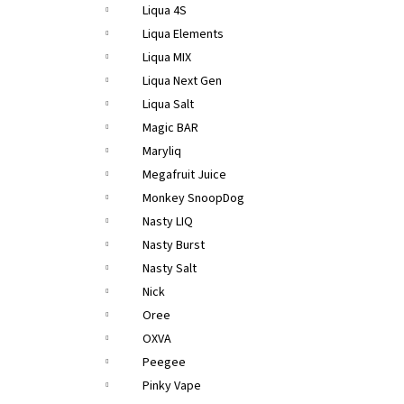
Liqua 4S
Liqua Elements
Liqua MIX
Liqua Next Gen
Liqua Salt
Magic BAR
Maryliq
Megafruit Juice
Monkey SnoopDog
Nasty LIQ
Nasty Burst
Nasty Salt
Nick
Oree
OXVA
Peegee
Pinky Vape