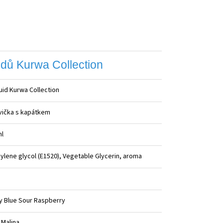
idů Kurwa Collection
quid Kurwa Collection
hvička s kapátkem
ml
ylene glycol (E1520), Vegetable Glycerin, aroma
y Blue Sour Raspberry
 Malina