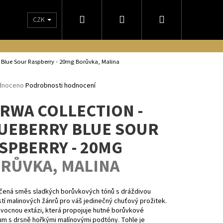
Hledat
Přihlášení
Nákupní
CZK
NÁM
OBCHODNÍ PODMÍNKY
DORUČENIE NA SLOVENSKO
ODSTO
košík
y Blue Sour Raspberry - 20mg
Borůvka, Malina
rné
dnoceno
Podrobnosti hodnocení
ení
RWA COLLECTION -
tu
UEBERRY BLUE SOUR
SPBERRY - 20MG
ček.
RŮVKA, MALINA
čená směs sladkých borůvkových tónů s dráždivou
Následující
tí malinových žánrů pro váš jedinečný chuťový prožitek.
vocnou extázi, která propojuje hutné borůvkové
um s drsně hořkými malínovými podtóny. Tohle je