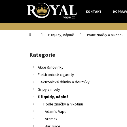
K
Přejít
na
o
KONTAKT
DOPRAV
obsah
Zpět
Zpět
š
do
do
í
k
obchodu
obchodu
Domů
E-liquidy, náplně
Podle značky a nikotinu
P
o
Kategorie
Přeskočit
s
kategorie
t
Akce & novinky
r
Elektronické cigarety
a
Elektronické dýmky a doutníky
n
Gripy a mody
n
E-liquidy, náplně
í
Podle značky a nikotinu
p
Adam's Vape
a
Aramax
n
Bar Juice