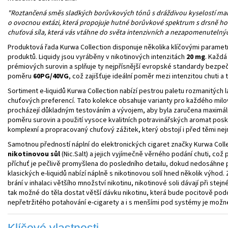
"Roztančená směs sladkých borůvkových tónů s dráždivou kyselostí mali
o ovocnou extázi, která propojuje hutné borůvkové spektrum s drsně 
chuťová síla, která vás vtáhne do světa intenzivních a nezapomenutelný
Produktová řada Kurwa Collection disponuje několika klíčovými parametr
produktů. Liquidy jsou vyráběny v nikotinových intenzitách
20 mg
. Každá
prémiových surovin a splňuje ty nejpřísnější evropské standardy bezpeč
poměru
60PG/40VG
, což zajišťuje ideální poměr mezi intenzitou chuti a 
Sortiment e-liquidů Kurwa Collection nabízí pestrou paletu rozmanitých 
chuťových preferencí. Tato kolekce obsahuje varianty pro každého milo
procházejí důkladným testováním a vývojem, aby byla zaručena maximáln
poměru surovin a použití vysoce kvalitních potravinářských aromat posk
komplexní a propracovaný chuťový zážitek, který obstojí i před těmi ne
Samotnou předností náplní do elektronických cigaret značky Kurwa Colle
nikotinovou sůl
(Nic.Salt) a jejich vyjímečně věrného podání chuti, což 
příchuť je pečlivě promyšlena do posledního detailu, dokud nedosáhne 
klasických e-liquidů nabízí náplně s nikotinovou solí hned několik výhod. Z
brání v inhalaci většího množství nikotinu, nikotinové soli dávají při stej
tak možné do těla dostat větší dávku nikotinu, která bude pocitově po
nepřetržitého potahování e-cigarety a i s menšími pod systémy je možn
Klíčové vlastnosti