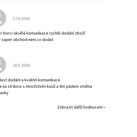
Hodnocení obchodu je 5 z 5 hvězdiček.
17.6.2026
r borci skvělá komunikace rychlé dodání zboží
 super obchod není co dodat
Hodnocení obchodu je 5 z 5 hvězdiček.
20.5.2026
lost dodání a kvalitní komunikace
a na stránce s množstvím kusů a tím pádem změna
avky
Zobrazit další hodnocení