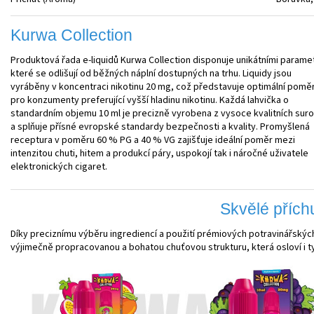
Kurwa Collection
Produktová řada e-liquidů Kurwa Collection disponuje unikátními parame
které se odlišují od běžných náplní dostupných na trhu. Liquidy jsou
vyráběny v koncentraci nikotinu 20 mg, což představuje optimální pomě
pro konzumenty preferující vyšší hladinu nikotinu. Každá lahvička o
standardním objemu 10 ml je precizně vyrobena z vysoce kvalitních suro
a splňuje přísné evropské standardy bezpečnosti a kvality. Promyšlená
receptura v poměru 60 % PG a 40 % VG zajišťuje ideální poměr mezi
intenzitou chuti, hitem a produkcí páry, uspokojí tak i náročné uživatele
elektronických cigaret.
Skvělé přích
Díky preciznímu výběru ingrediencí a použití prémiových potravinářských
výjimečně propracovanou a bohatou chuťovou strukturu, která osloví i t