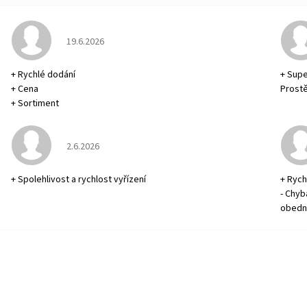
Hodnocení obchodu je 5 z 5 hvězdiček.
19.6.2026
+ Rychlé dodání
+ Supe
+ Cena
Prostě
+ Sortiment
Hodnocení obchodu je 5 z 5 hvězdiček.
2.6.2026
+ Spolehlivost a rychlost vyřízení
+ Rych
- Chyb
obedn