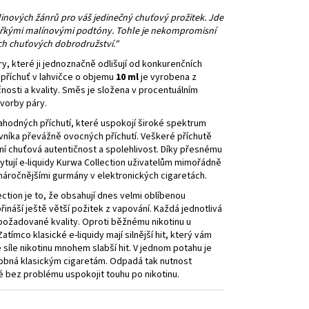
nových žánrů pro váš jedinečný chuťový prožitek. Jde
hořkými malínovými podtóny. Tohle je nekompromisní
ch chuťových dobrodružství."
y, které ji jednoznačně odlišují od konkurenčních
 příchuť v lahvičce o objemu
10 ml
je vyrobena z
nosti a kvality. Směs je složena v procentuálním
tvorby páry.
lahodných příchutí, které uspokojí široké spektrum
vníka převážně ovocných příchutí. Veškeré příchutě
í chuťová autentičnost a spolehlivost. Díky přesnému
ytují e-liquidy Kurwa Collection uživatelům mimořádně
jnáročnějšími gurmány v elektronických cigaretách.
ction je to, že obsahují dnes velmi oblíbenou
přináší ještě větší požitek z vapování. Každá jednotlivá
požadované kvality. Oproti běžnému nikotinu u
atímco klasické e-liquidy mají silnější hit, který vám
né síle nikotinu mnohem slabší hit. V jednom potahu je
dobná klasickým cigaretám. Odpadá tak nutnost
é bez problému uspokojit touhu po nikotinu.