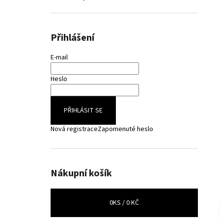
Přihlášení
E-mail
Heslo
PŘIHLÁSIT SE
Nová registrace
Zapomenuté heslo
Nákupní košík
0
KS /
0 KČ