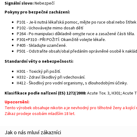
Signální slovo:
Nebezpečí
Pokyny pro bezpečné zacházení:
P101 - Je-li nutná lékařská pomoc, mějte po ruce obal nebo štítek
P102 - Uchovávejte mimo dosah dětí
P264 - Po manipulaci důkladně omyjte ruce a zasažené části těla.
P301+P310 - PŘI POŽITÍ: Okamžitě volejte lékaře.
P405 - Skladujte uzamčené.
P501 - Odstraňte obsah/obal předáním oprávněné osobě k naklád
Standardní věty o nebezpečnosti:
H301 - Toxický při požití.
H332 - Zdraví škodlivý při vdechování.
H412 - Škodlivý pro vodní organismy, s dlouhodobými účinky.
Klasifikace podle nařízení (ES) 1272/2008:
Acute Tox. 3, H301; Acute T
Upozornění:
Tento výrobek obsahuje nikotin a je nevhodný pro těhotné ženy a kojící
Zákaz prodeje osobám mladším 18 let.