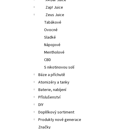
X4 Bar Juice
Zap! Juice
Zeus Juice
Tabákové
Ovocné
Sladké
Nápojové
Mentholové
CBD
S nikotinovou solí
Báze a příchutě
Atomizéry a tanky
Baterie, nabíjení
Příslušenství
DIY
Doplňkový sortiment
Produkty nové generace
Značky