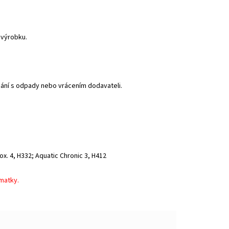
 výrobku.
ání s odpady nebo vrácením dodavateli.
ox. 4, H332; Aquatic Chronic 3, H412
 matky.