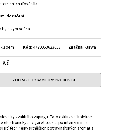
HIP 10ML 3MG
romisní chuťová síla.
ti doručení
a byla vyprodána…
skladem
Kód:
4779053623653
Značka:
Kurwa
 Kč
á
ZOBRAZIT PARAMETRY PRODUKTU
lovníky kvalitního vapingu. Tato exkluzivní kolekce
le elektronických cigaret toužící po intenzivním a
žití těch nejkvalitnějších potravinářských aromat a