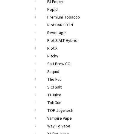
PJ Empire
Popič!
Premium Tobacco
Riot BAR EDTN
Revoltage
Riot S:ALT Hybrid
Riot X
Ritchy
Salt Brew CO
Sliquid
The Fuu
SIC! Salt
TI Juice
TobGun
TOP Joyetech
Vampire Vape
Way To Vape