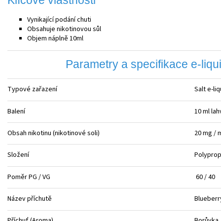
Vynikající podání chuti
Obsahuje nikotinovou sůl
Objem náplně 10ml
Parametry a specifikace e-liqu
Typové zařazení
Salt e-li
Balení
10 ml la
Obsah nikotinu (nikotinové soli)
20 mg / 
Složení
Polyprop
Poměr PG / VG
60 / 40
Název příchutě
Blueberr
Příchuť (Aroma)
Borůvka,