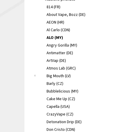
LIQUA ELEMENTS APPLE 10ML 6MG
e
814 (FR)
149 Kč
l
Původně:
165 Kč
About Vape, Bozz (DE)
AEON (HR)
Al Carlo (CDN)
ALO (MY)
Angry Gorilla (MY)
Antimatter (DE)
ArtVap (DE)
Atmos Lab (GRC)
Big Mouth (LV)
Barly (CZ)
Bubblelicious (MY)
Cake Me Up (CZ)
Capella (USA)
CrazyVape (CZ)
Detonation Drip (DE)
Don Cristo (CDN)