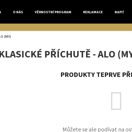
A
O NÁS
VĚRNOSTNÍ PROGRAM
REKLAMACE
NAPIŠTE 
Co potřebujete najít?
LO (MY)
KLASICKÉ PŘÍCHUTĚ - ALO (M
HLEDAT
PRODUKTY TEPRVE PŘ
Doporučujeme
Můžete se ale podívat na os