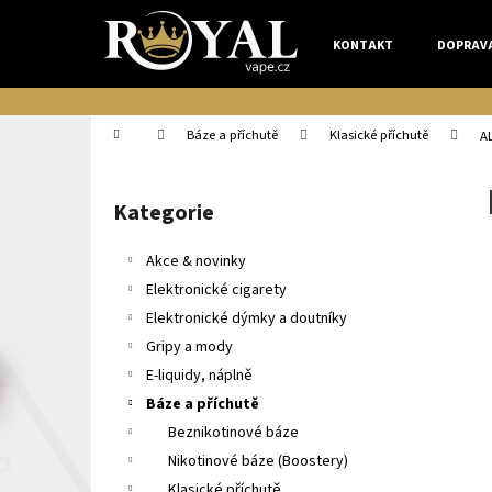
K
Přejít
na
o
KONTAKT
DOPRAV
obsah
Zpět
Zpět
š
do
do
í
k
obchodu
obchodu
Domů
Báze a příchutě
Klasické příchutě
A
P
o
Kategorie
Přeskočit
s
kategorie
t
Akce & novinky
r
Elektronické cigarety
a
Elektronické dýmky a doutníky
n
Gripy a mody
n
E-liquidy, náplně
í
Báze a příchutě
p
Beznikotinové báze
a
Nikotinové báze (Boostery)
n
Klasické příchutě