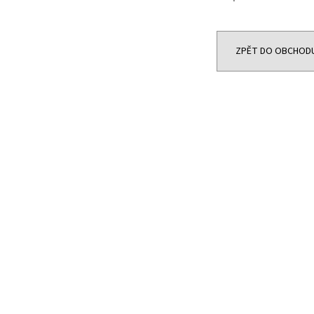
JOYETECH BF SS316 ATOMIZER 0,6OHM
DEKANG DESERT S
48 Kč
159 Kč
Původně:
195 Kč
ZPĚT DO OBCHOD