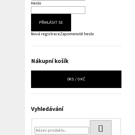
Heslo
PŘIHLÁSIT SE
Nová registrace
Zapomenuté heslo
Nákupní košík
0
KS /
0 KČ
Vyhledávání
HLEDAT